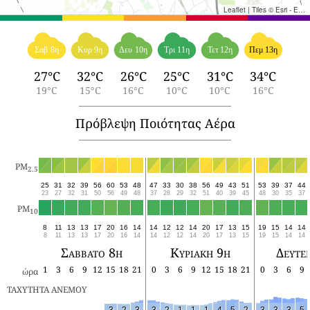
Leaflet
|
Tiles © Esri - Esri, DeLorme, NAVTEQ, TomTom, Intermap, iPC, USGS, FAO, NPS, NRCAN, GeoBase, Kadaster NL, Ordnance Survey, Esri Japan, METI, Esri China (Hong Kong), and the GIS User Community
Σαβ 8η
Κυρ 9η
Δευ 10η
Τρι 11η
Τετ 12η
Πεμ 13η
27°C
32°C
26°C
25°C
31°C
34°C
19°C
15°C
16°C
10°C
10°C
16°C
Πρόβλεψη Ποιότητας Αέρα
PM
2.5
25
31
32
39
56
60
53
48
47
33
30
38
56
49
43
51
53
39
37
44
23
27
32
31
50
56
49
48
37
28
29
32
51
40
39
45
48
30
35
37
PM
10
8
11
13
13
17
20
16
14
14
12
12
14
20
17
13
15
19
15
14
14
8
11
13
13
17
20
16
14
14
12
12
14
20
17
13
15
19
15
14
14
Σάββατο 8η
Κυριακή 9η
Δευτέ
1
3
6
9
12
15
18
21
0
3
6
9
12
15
18
21
0
3
6
9
ώρα
ΤΑΧΥΤΗΤΑ ΑΝΕΜΟΥ
3
2
3
3
2
1
1
1
4
5
2
3
3
3
5