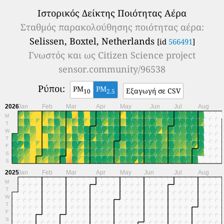
Ιστορικός Δείκτης Ποιότητας Αέρα
Σταθμός παρακολούθησης ποιότητας αέρα:
Selissen, Boxtel, Netherlands
[id
566491
]
Γνωστός και ως
Citizen Science project
sensor.community/96538
Ρύποι:
PM
PM
Εξαγωγή σε CSV
10
2.5
2026
Jan
Feb
Mar
Apr
May
Jun
Jul
Aug
M
T
W
T
F
S
S
2025
Jan
Feb
Mar
Apr
May
Jun
Jul
Aug
M
T
W
T
F
S