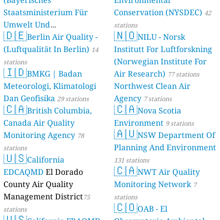
(Bayerisches
Environmental
Staatsministerium Für
Conservation (NYSDEC)
42
Umwelt Und
stations
🇩🇪
🇳🇴
Berlin Air Quality -
Verbraucherschutz) - LfU
NILU - Norsk
(Luftqualität In Berlin)
Institutt For Luftforskning
46 stations
14
(Norwegian Institute For
stations
🇮🇩
BMKG | Badan
Air Research)
77 stations
Meteorologi, Klimatologi
Northwest Clean Air
Dan Geofisika
Agency
29 stations
7 stations
🇨🇦
🇨🇦
British Columbia,
Nova Scotia
Canada Air Quality
Environment
9 stations
🇦🇺
Monitoring Agency
NSW Department Of
78
Planning And Environment
stations
🇺🇸
California
131 stations
🇨🇦
EDCAQMD
El Dorado
NWT Air Quality
County Air Quality
Monitoring Network
7
Management District
75
stations
🇨🇴
OAB - El
stations
🇺🇸