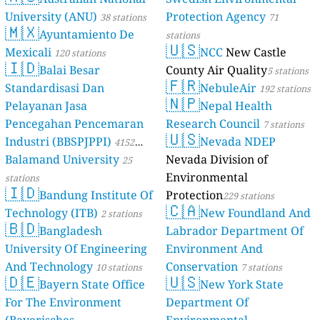
University (ANU)
Protection Agency
38 stations
71
🇲🇽
Ayuntamiento De
stations
🇺🇸
Mexicali
NCC
New Castle
120 stations
🇮🇩
Balai Besar
County Air Quality
5 stations
🇫🇷
Standardisasi Dan
NebuleAir
192 stations
🇳🇵
Pelayanan Jasa
Nepal Health
Pencegahan Pencemaran
Research Council
7 stations
🇺🇸
Industri (BBSPJPPI)
Nevada NDEP
4152
Balamand University
Nevada Division of
stations
25
Environmental
stations
🇮🇩
Bandung Institute Of
Protection
229 stations
🇨🇦
Technology (ITB)
New Foundland And
2 stations
🇧🇩
Bangladesh
Labrador Department Of
University Of Engineering
Environment And
And Technology
Conservation
10 stations
7 stations
🇩🇪
🇺🇸
Bayern State Office
New York State
For The Environment
Department Of