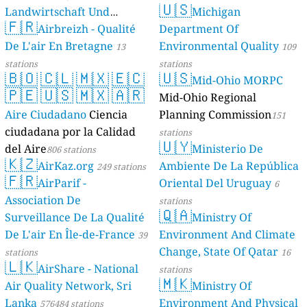
🇺🇸
Landwirtschaft Und
Michigan
🇫🇷
Geologie)
Airbreizh - Qualité
Department Of
50 stations
De L'air En Bretagne
Environmental Quality
13
109
stations
stations
🇧🇴
🇨🇱
🇲🇽
🇪🇨
🇺🇸
Mid-Ohio MORPC
🇵🇪
🇺🇸
🇲🇽
🇦🇷
Mid-Ohio Regional
Aire Ciudadano
Ciencia
Planning Commission
151
ciudadana por la Calidad
stations
🇺🇾
del Aire
Ministerio De
806 stations
🇰🇿
AirKaz.org
Ambiente De La República
249 stations
🇫🇷
AirParif -
Oriental Del Uruguay
6
Association De
stations
🇶🇦
Surveillance De La Qualité
Ministry Of
De L'air En Île-de-France
Environment And Climate
39
Change, State Of Qatar
stations
16
🇱🇰
AirShare - National
stations
🇲🇰
Air Quality Network, Sri
Ministry Of
Lanka
Environment And Physical
576484 stations