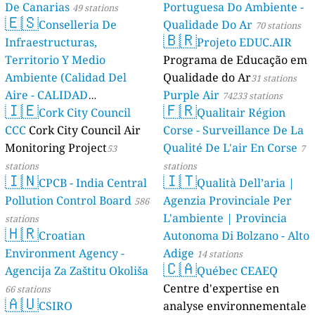
De Canarias
Portuguesa Do Ambiente -
49 stations
🇪🇸
Conselleria De
Qualidade Do Ar
70 stations
🇧🇷
Infraestructuras,
Projeto EDUC.AIR
Territorio Y Medio
Programa de Educação em
Ambiente (Calidad Del
Qualidade do Ar
31 stations
Aire - CALIDAD
Purple Air
74233 stations
🇮🇪
🇫🇷
AMBIENTAL)
Cork City Council
Qualitair Région
23 stations
CCC
Cork City Council Air
Corse - Surveillance De La
Monitoring Project
Qualité De L'air En Corse
53
7
stations
stations
🇮🇳
🇮🇹
CPCB - India Central
Qualità Dell’aria |
Pollution Control Board
Agenzia Provinciale Per
586
L'ambiente | Provincia
stations
🇭🇷
Croatian
Autonoma Di Bolzano - Alto
Environment Agency -
Adige
14 stations
🇨🇦
Agencija Za Zaštitu Okoliša
Québec CEAEQ
Centre d'expertise en
66 stations
🇦🇺
CSIRO
analyse environnementale