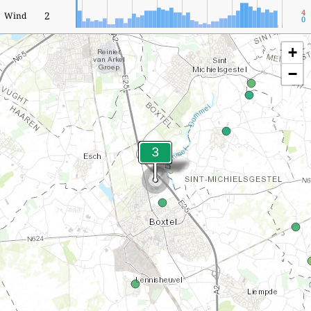
4
2
Wind
0
+
−