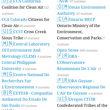
🇺🇸
CCA California
- NSW
97 stations
🇴🇲
Coalition for Clean Air
Oman Environment
222
Authority
stations
62 stations
🇨🇦
CCA Colorado
Citizens for
Ontario MECP
Clean Air
Ontario Ministry of the
40 stations
🇺🇸
CCST
Crow Creek
Environment,
Sioux Tribe
Conservation and Parks
10 stations
27
🇲🇳
Central Laboratory
stations
Of Environment And
Open Sense
850 stations
🇫🇷
Metrology (CLEM)
ORA -
9 stations
Central Philippine
L'Observatoire
University
Réunionnais De L’Air
4 stations
15
🇲🇬
Centre National De
stations
🇫🇷
Recherches Sur
ORA Guyane -
L'Environnement
Observatoire Régional De
8 stations
🇧🇷
CETESB - Companhia
L'Air De Guyane
5 stations
🇺🇸
Ambiental Do Estado De
Oregon CTUIR
São Paulo
Confederated Tribes of the
63 stations