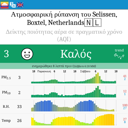
Ατμοσφαιρική ρύπανση του Selissen,
🇳🇱
Boxtel, Netherlands
Δείκτης ποιότητας αέρα σε πραγματικό χρόνο
(AQI)
Καλός
3
trend
ενημερώθηκε 8 λεπτά πριν (
)
Σάββατο 6:20 ΜΜ
18
Παρασκευή
6
12
18
Σάββατο
6
12
18
41
PM
3
2.5
2
12
PM
2
10
1
100
33
R.H.
27
27
26
Temp
8