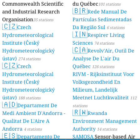
Commonwealth Scientific
du Québec
101 stations
🇧🇷
and Industrial Research
Rede Manual De
Organisation
Partículas Sedimentadas
35 stations
🇨🇿
Czech
Da Região Sul
6 stations
🇮🇳
Hydrometeorological
Respirer Living
Institute (Český
Sciences
74 stations
🇨🇦
Hydrometeorologický
Revolv'Air, Outil De
ústav)
Analyse De L'air Du
274 stations
🇨🇿
Czech
Québec
126 stations
Hydrometeorological
RIVM - Rijksinstituut Voor
Institute (Český
Volksgezondheid En
Hydrometeorologický
Milieum, Landelijk
ústav)
Meetnet Luchtkwaliteit
188 stations
112
🇦🇩
Departament De
stations
🇷🇼
Medi Ambient D'Andorra -
Rwanda
Qualitat De L'Aire A
Environment Management
Andorra
Authority
4 stations
14 stations
🇪🇸
Departamento De
SAMOSA
Sensor-based Air