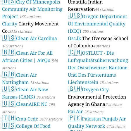
🇺🇸
City Of Minneapolis
Umatilla Indian
Community Air Monitoring
Reservation
44 stations
🇺🇸
Project
Oregon Department
165 stations
Clarity
Clarity Movement
Of Environmental Quality
Co.
(DEQ)
3118 stations
205 stations
🇺🇸
Clean Air Carolina
Osc.lk
The Overseas School
of Colombo
102 stations
4 stations
🇧🇷
🇨🇭
Clean Air For All
OSTLUFT - Die
African Cities | AirQo
Luftqualitätsüberwachung
846
Der Ostschweizer Kantone
stations
🇬🇧
Clean Air
Und Des Fürstentums
Nottingham
Liechtenstein
13 stations
18 stations
🇺🇸
🇬🇭
Clean Air Now
Oxygen City
Kansas (CANK)
Environmental Protection
34 stations
🇺🇸
CleanAIRE NC
Agency in Ghana
195
2 stations
Pai Air
stations
28 stations
🇹🇭
🇵🇰
Cmu Ccdc
Pakistan Punjab Air
3437 stations
🇺🇸
College Of Food
Quality Network
47 stations