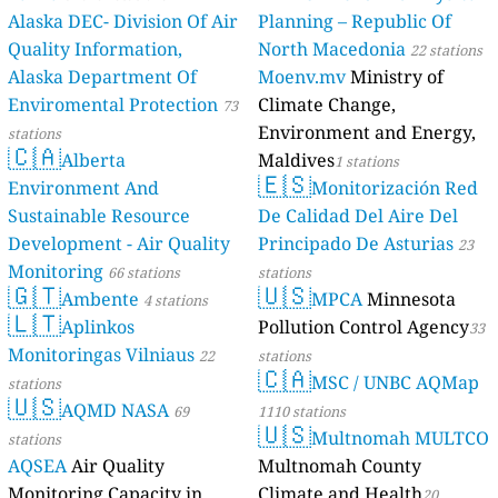
Alaska DEC- Division Of Air
Planning – Republic Of
Quality Information,
North Macedonia
22 stations
Alaska Department Of
Moenv.mv
Ministry of
Enviromental Protection
Climate Change,
73
Environment and Energy,
stations
🇨🇦
Alberta
Maldives
1 stations
🇪🇸
Environment And
Monitorización Red
Sustainable Resource
De Calidad Del Aire Del
Development - Air Quality
Principado De Asturias
23
Monitoring
66 stations
stations
🇬🇹
🇺🇸
Ambente
MPCA
Minnesota
4 stations
🇱🇹
Aplinkos
Pollution Control Agency
33
Monitoringas Vilniaus
22
stations
🇨🇦
MSC / UNBC AQMap
stations
🇺🇸
AQMD NASA
69
1110 stations
🇺🇸
Multnomah MULTCO
stations
AQSEA
Air Quality
Multnomah County
Monitoring Capacity in
Climate and Health
20