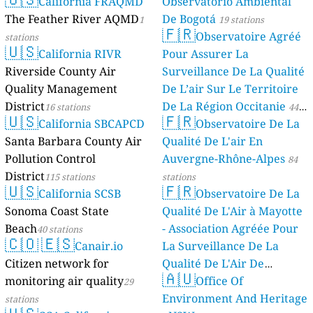
California FRAQMD
Observatorio Ambiental
The Feather River AQMD
De Bogotá
1
19 stations
🇫🇷
Observatoire Agréé
stations
🇺🇸
California RIVR
Pour Assurer La
Riverside County Air
Surveillance De La Qualité
Quality Management
De L’air Sur Le Territoire
District
De La Région Occitanie
16 stations
44
🇺🇸
🇫🇷
California SBCAPCD
Observatoire De La
stations
Santa Barbara County Air
Qualité De L'air En
Pollution Control
Auvergne-Rhône-Alpes
84
District
115 stations
stations
🇺🇸
🇫🇷
California SCSB
Observatoire De La
Sonoma Coast State
Qualité De L'Air à Mayotte
Beach
- Association Agréée Pour
40 stations
🇨🇴
🇪🇸
Canair.io
La Surveillance De La
Citizen network for
Qualité De L'Air De
🇦🇺
monitoring air quality
Mayotte
Office Of
29
4 stations
Environment And Heritage
stations