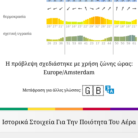
θερμοκρασία
26°
27°
21°
16°
16°
15°
22°
29°
32°
28°
22°
19°
18°
16°
21°
σχετική υγρασία
26
23
36
51
53
60
41
23
17
22
44
50
50
59
61
Η πρόβλεψη σχεδιάστηκε με χρήση ζώνης ώρας:
Europe/Amsterdam
🇬🇧
Μετάφραση για άλλες γλώσσες:
Ιστορικά Στοιχεία Για Την Ποιότητα Του Αέρα