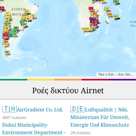
Tiles © Esri — Esri, DeLorme, NAVTEQ, TomTom, Intermap, iPC, USGS, FAO, NPS, NRCAN, GeoBase, Kadaster NL, Ordnance Survey, Esri Japan, METI, Esri China (Hong Kong), and the GIS User Community
Ροές δικτύου Airnet
🇹🇭
🇩🇪
AirGradient Co. Ltd.
Luftqualität | Nds.
Ministerium Für Umwelt,
4007 stations
Dubai Municipality-
Energie Und Klimaschutz
Environment Department -
28 stations