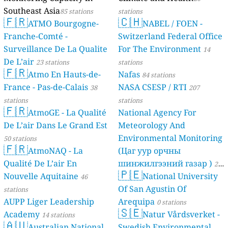
Southeast Asia
85 stations
stations
🇫🇷
🇨🇭
ATMO Bourgogne-
NABEL / FOEN -
Franche-Comté -
Switzerland Federal Office
Surveillance De La Qualite
For The Environment
14
De L’air
23 stations
stations
🇫🇷
Atmo En Hauts-de-
Nafas
84 stations
France - Pas-de-Calais
NASA CSESP / RTI
38
207
stations
stations
🇫🇷
AtmoGE - La Qualité
National Agency For
De L’air Dans Le Grand Est
Meteorology And
Environmental Monitoring
50 stations
🇫🇷
AtmoNAQ - La
(Цаг уур орчны
Qualité De L’air En
шинжилгээний газар )
21
🇵🇪
Nouvelle Aquitaine
National University
46
stations
Of San Agustin Of
stations
AUPP Liger Leadership
Arequipa
0 stations
🇸🇪
Academy
Natur Vårdsverket -
14 stations
🇦🇺
Australian National
Swedish Environmental