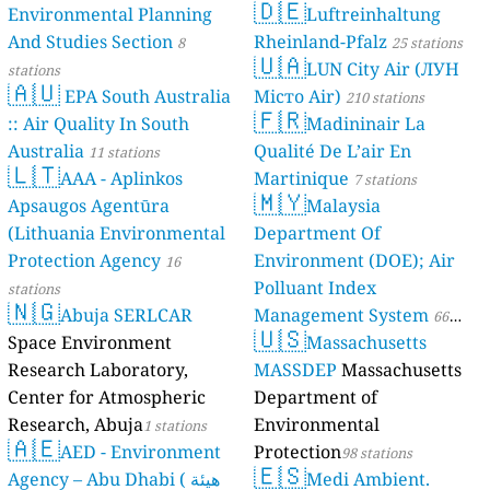
🇩🇪
Environmental Planning
Luftreinhaltung
And Studies Section
Rheinland-Pfalz
8
25 stations
🇺🇦
LUN City Air (ЛУН
stations
🇦🇺
EPA South Australia
Місто Air)
210 stations
🇫🇷
:: Air Quality In South
Madininair La
Australia
Qualité De L’air En
11 stations
🇱🇹
AAA - Aplinkos
Martinique
7 stations
🇲🇾
Apsaugos Agentūra
Malaysia
(Lithuania Environmental
Department Of
Protection Agency
Environment (DOE); Air
16
Polluant Index
stations
🇳🇬
Abuja SERLCAR
Management System
66
🇺🇸
Space Environment
Massachusetts
stations
Research Laboratory,
MASSDEP
Massachusetts
Center for Atmospheric
Department of
Research, Abuja
Environmental
1 stations
🇦🇪
AED - Environment
Protection
98 stations
🇪🇸
Agency – Abu Dhabi ( هيئة
Medi Ambient.