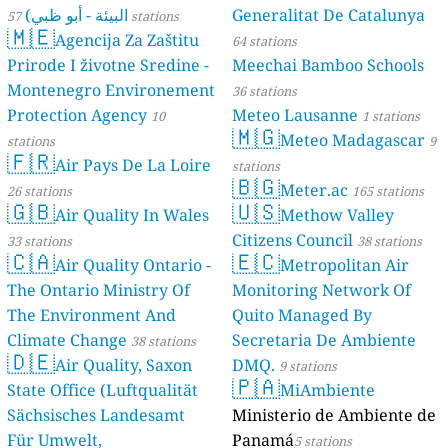
البيئة - أبو ظبي)
Generalitat De Catalunya
57 stations
🇲🇪
Agencija Za Zaštitu
64 stations
Prirode I životne Sredine -
Meechai Bamboo Schools
Montenegro Environement
36 stations
Protection Agency
Meteo Lausanne
10
1 stations
🇲🇬
Meteo Madagascar
stations
9
🇫🇷
Air Pays De La Loire
stations
🇧🇬
Meter.ac
26 stations
165 stations
🇬🇧
🇺🇸
Air Quality In Wales
Methow Valley
Citizens Council
33 stations
38 stations
🇨🇦
🇪🇨
Air Quality Ontario -
Metropolitan Air
The Ontario Ministry Of
Monitoring Network Of
The Environment And
Quito Managed By
Climate Change
Secretaria De Ambiente
38 stations
🇩🇪
Air Quality, Saxon
DMQ.
9 stations
🇵🇦
State Office (Luftqualität
MiAmbiente
Sächsisches Landesamt
Ministerio de Ambiente de
Für Umwelt,
Panamá
5 stations