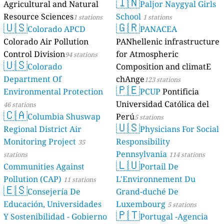
🇮🇳
Agricultural and Natural
Paljor Naygyal Girls
Resource Sciences
School
1 stations
1 stations
🇺🇸
🇬🇷
Colorado APCD
PANACEA
Colorado Air Pollution
PANhellenic infrastructure
Control Division
for Atmospheric
94 stations
🇺🇸
Colorado
Composition and climatE
Department Of
chAnge
123 stations
🇵🇪
Environmental Protection
PCUP
Pontificia
Universidad Católica del
46 stations
🇨🇦
Columbia Shuswap
Perú
5 stations
🇺🇸
Regional District Air
Physicians For Social
Monitoring Project
Responsibility
35
Pennsylvania
stations
114 stations
🇱🇺
Communities Against
Portail De
Pollution (CAP)
L'Environnement Du
11 stations
🇪🇸
Consejería De
Grand-duché De
Educación, Universidades
Luxembourg
5 stations
🇵🇹
Y Sostenibilidad - Gobierno
Portugal -Agencia