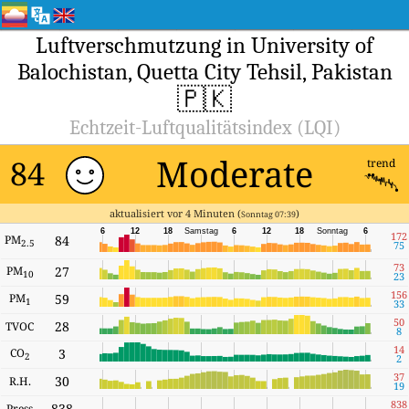
Luftverschmutzung in University of
Balochistan, Quetta City Tehsil, Pakistan
🇵🇰
Echtzeit-Luftqualitätsindex (LQI)
Moderate
84
trend
aktualisiert vor 4 Minuten (
)
Sonntag 07:39
6
12
18
Samstag
6
12
18
Sonntag
6
172
PM
84
2.5
75
73
PM
27
10
23
156
PM
59
1
33
50
28
TVOC
8
14
CO
3
2
2
37
30
R.H.
19
838
838
Press