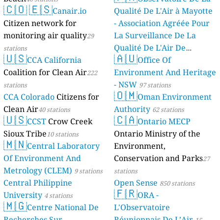
🇨🇴
🇪🇸
Canair.io
Qualité De L'Air à Mayotte
Citizen network for
- Association Agréée Pour
monitoring air quality
La Surveillance De La
29
Qualité De L'Air De
stations
🇺🇸
🇦🇺
CCA California
Mayotte
Office Of
4 stations
Coalition for Clean Air
Environment And Heritage
222
- NSW
stations
97 stations
🇴🇲
CCA Colorado
Citizens for
Oman Environment
Clean Air
Authority
40 stations
62 stations
🇺🇸
🇨🇦
CCST
Crow Creek
Ontario MECP
Sioux Tribe
Ontario Ministry of the
10 stations
🇲🇳
Central Laboratory
Environment,
Of Environment And
Conservation and Parks
27
Metrology (CLEM)
9 stations
stations
Central Philippine
Open Sense
850 stations
🇫🇷
University
ORA -
4 stations
🇲🇬
Centre National De
L'Observatoire
Recherches Sur
Réunionnais De L’Air
15