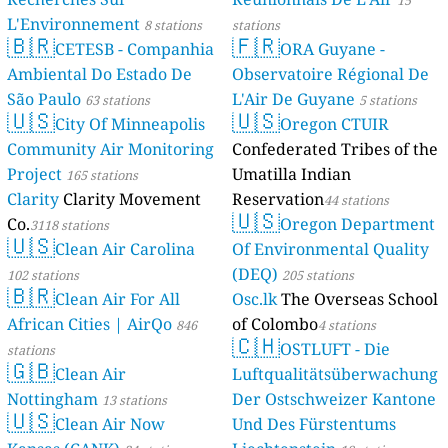
L'Environnement
8 stations
stations
🇧🇷
🇫🇷
CETESB - Companhia
ORA Guyane -
Ambiental Do Estado De
Observatoire Régional De
São Paulo
L'Air De Guyane
63 stations
5 stations
🇺🇸
🇺🇸
City Of Minneapolis
Oregon CTUIR
Community Air Monitoring
Confederated Tribes of the
Project
Umatilla Indian
165 stations
Clarity
Clarity Movement
Reservation
44 stations
🇺🇸
Co.
Oregon Department
3118 stations
🇺🇸
Clean Air Carolina
Of Environmental Quality
(DEQ)
102 stations
205 stations
🇧🇷
Clean Air For All
Osc.lk
The Overseas School
African Cities | AirQo
of Colombo
846
4 stations
🇨🇭
OSTLUFT - Die
stations
🇬🇧
Clean Air
Luftqualitätsüberwachung
Nottingham
Der Ostschweizer Kantone
13 stations
🇺🇸
Clean Air Now
Und Des Fürstentums