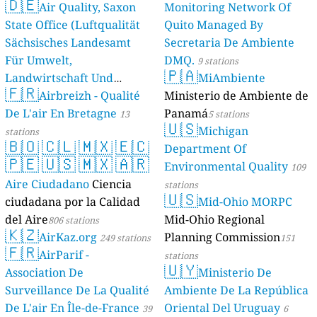
🇩🇪
Air Quality, Saxon
Monitoring Network Of
State Office (Luftqualität
Quito Managed By
Sächsisches Landesamt
Secretaria De Ambiente
Für Umwelt,
DMQ.
9 stations
🇵🇦
Landwirtschaft Und
MiAmbiente
🇫🇷
Geologie)
Airbreizh - Qualité
Ministerio de Ambiente de
50 stations
De L'air En Bretagne
Panamá
13
5 stations
🇺🇸
Michigan
stations
🇧🇴
🇨🇱
🇲🇽
🇪🇨
Department Of
🇵🇪
🇺🇸
🇲🇽
🇦🇷
Environmental Quality
109
Aire Ciudadano
Ciencia
stations
🇺🇸
ciudadana por la Calidad
Mid-Ohio MORPC
del Aire
Mid-Ohio Regional
806 stations
🇰🇿
AirKaz.org
Planning Commission
249 stations
151
🇫🇷
AirParif -
stations
🇺🇾
Association De
Ministerio De
Surveillance De La Qualité
Ambiente De La República
De L'air En Île-de-France
Oriental Del Uruguay
39
6