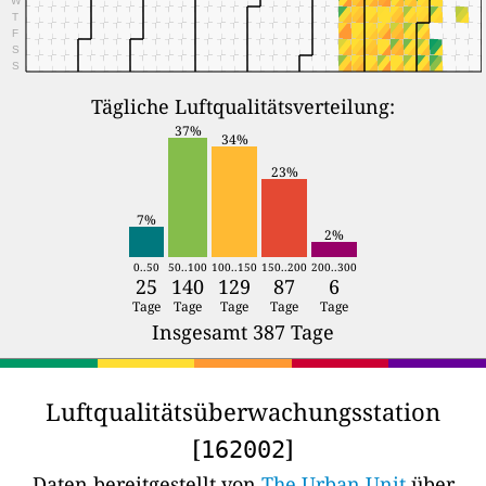
T
F
S
S
Tägliche Luftqualitätsverteilung:
37%
34%
23%
7%
2%
0..50
50..100
100..150
150..200
200..300
25
140
129
87
6
Tage
Tage
Tage
Tage
Tage
Insgesamt 387 Tage
Luftqualitätsüberwachungsstation
[
]
162002
Daten bereitgestellt von
The Urban Unit
über