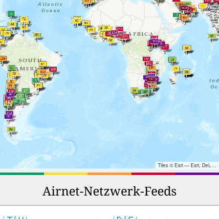
Tiles © Esri — Esri, DeLorme, NAVTEQ, TomTom, Intermap, iPC, USGS, FAO, NPS, NRCAN, GeoBase, Kadaster NL, Ordnance Survey, Esri Japan, METI, Esri China (Hong Kong), and the GIS User Community
Airnet-Netzwerk-Feeds