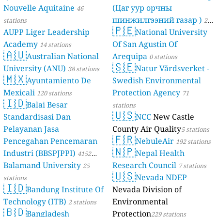
Nouvelle Aquitaine
(Цаг уур орчны
46
шинжилгээний газар )
stations
21
🇵🇪
AUPP Liger Leadership
National University
stations
Academy
Of San Agustin Of
14 stations
🇦🇺
Australian National
Arequipa
0 stations
🇸🇪
University (ANU)
Natur Vårdsverket -
38 stations
🇲🇽
Ayuntamiento De
Swedish Environmental
Mexicali
Protection Agency
120 stations
71
🇮🇩
Balai Besar
stations
🇺🇸
Standardisasi Dan
NCC
New Castle
Pelayanan Jasa
County Air Quality
5 stations
🇫🇷
Pencegahan Pencemaran
NebuleAir
192 stations
🇳🇵
Industri (BBSPJPPI)
Nepal Health
4152
Balamand University
Research Council
stations
25
7 stations
🇺🇸
Nevada NDEP
stations
🇮🇩
Bandung Institute Of
Nevada Division of
Technology (ITB)
Environmental
2 stations
🇧🇩
Bangladesh
Protection
229 stations