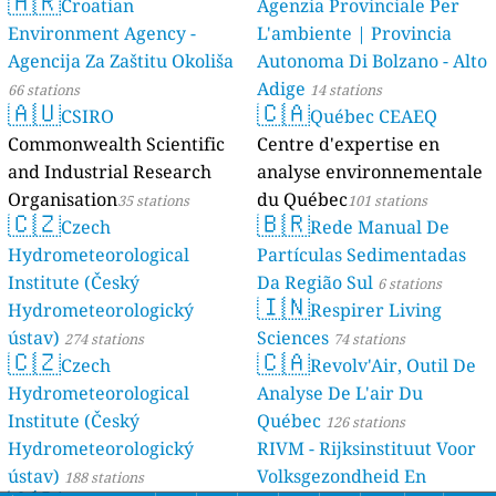
🇭🇷
Croatian
Agenzia Provinciale Per
Environment Agency -
L'ambiente | Provincia
Agencija Za Zaštitu Okoliša
Autonoma Di Bolzano - Alto
Adige
66 stations
14 stations
🇦🇺
🇨🇦
CSIRO
Québec CEAEQ
Commonwealth Scientific
Centre d'expertise en
and Industrial Research
analyse environnementale
Organisation
du Québec
35 stations
101 stations
🇨🇿
🇧🇷
Czech
Rede Manual De
Hydrometeorological
Partículas Sedimentadas
Institute (Český
Da Região Sul
6 stations
🇮🇳
Hydrometeorologický
Respirer Living
ústav)
Sciences
274 stations
74 stations
🇨🇿
🇨🇦
Czech
Revolv'Air, Outil De
Hydrometeorological
Analyse De L'air Du
Institute (Český
Québec
126 stations
Hydrometeorologický
RIVM - Rijksinstituut Voor
ústav)
Volksgezondheid En
188 stations