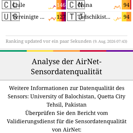
🇨🇱
🇨🇳
146
94
Chile
China
🇺🇸
🇹🇯
127
94
Vereinigte Staaten
Tadschikistan
Ranking updated vor ein paar Sekunden
(9. Aug. 2026 07:43)
Analyse der AirNet-
Sensordatenqualität
Weitere Informationen zur Datenqualität des
Sensors:
University of Balochistan, Quetta City
Tehsil, Pakistan
Überprüfen Sie den Bericht vom
Validierungsdienst für die Sensordatenqualität
von AirNet: