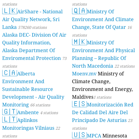
stations
stations
🇱🇰
🇶🇦
AirShare - National
Ministry Of
Air Quality Network, Sri
Environment And Climate
Lanka
Change, State Of Qatar
578260 stations
16
Alaska DEC- Division Of Air
stations
🇲🇰
Quality Information,
Ministry Of
Alaska Department Of
Environment And Physical
Enviromental Protection
Planning – Republic Of
73
North Macedonia
stations
22 stations
🇨🇦
Alberta
Moenv.mv
Ministry of
Environment And
Climate Change,
Sustainable Resource
Environment and Energy,
Development - Air Quality
Maldives
1 stations
🇪🇸
Monitoring
Monitorización Red
66 stations
🇬🇹
Ambente
De Calidad Del Aire Del
4 stations
🇱🇹
Aplinkos
Principado De Asturias
23
Monitoringas Vilniaus
22
stations
🇺🇸
MPCA
Minnesota
stations