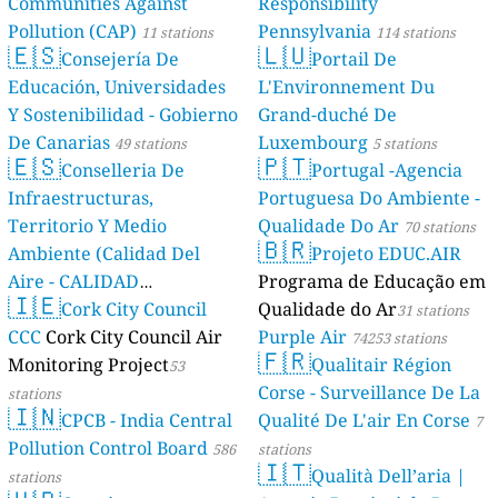
Communities Against
Responsibility
Pollution (CAP)
Pennsylvania
11 stations
114 stations
🇪🇸
🇱🇺
Consejería De
Portail De
Educación, Universidades
L'Environnement Du
Y Sostenibilidad - Gobierno
Grand-duché De
De Canarias
Luxembourg
49 stations
5 stations
🇪🇸
🇵🇹
Conselleria De
Portugal -Agencia
Infraestructuras,
Portuguesa Do Ambiente -
Territorio Y Medio
Qualidade Do Ar
70 stations
🇧🇷
Ambiente (Calidad Del
Projeto EDUC.AIR
Aire - CALIDAD
Programa de Educação em
🇮🇪
AMBIENTAL)
Cork City Council
Qualidade do Ar
23 stations
31 stations
CCC
Cork City Council Air
Purple Air
74253 stations
🇫🇷
Monitoring Project
Qualitair Région
53
Corse - Surveillance De La
stations
🇮🇳
CPCB - India Central
Qualité De L'air En Corse
7
Pollution Control Board
586
stations
🇮🇹
Qualità Dell’aria |
stations