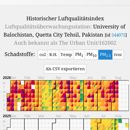
Historischer Luftqualitätsindex
Luftqualitätsüberwachungsstation:
University of
Balochistan, Quetta City Tehsil, Pakistan
[id
544075
]
Auch bekannt als
The Urban Unit/162002
Schadstoffe:
PM
PM
PM
co2
R.H.
Temp
tvoc
1
10
2.5
Als CSV exportieren
2026
Jan
Feb
Mar
Apr
May
Jun
Jul
Aug
M
T
W
T
F
S
S
2025
Jan
Feb
Mar
Apr
May
Jun
Jul
Aug
M
T
W