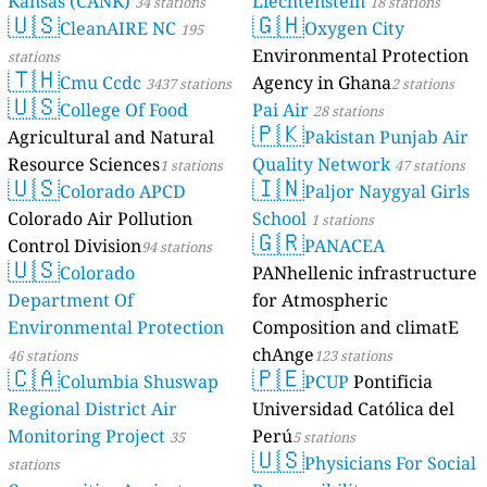
Kansas (CANK)
Liechtenstein
34 stations
18 stations
🇺🇸
🇬🇭
CleanAIRE NC
Oxygen City
195
Environmental Protection
stations
🇹🇭
Cmu Ccdc
Agency in Ghana
3437 stations
2 stations
🇺🇸
College Of Food
Pai Air
28 stations
🇵🇰
Agricultural and Natural
Pakistan Punjab Air
Resource Sciences
Quality Network
1 stations
47 stations
🇺🇸
🇮🇳
Colorado APCD
Paljor Naygyal Girls
Colorado Air Pollution
School
1 stations
🇬🇷
Control Division
PANACEA
94 stations
🇺🇸
Colorado
PANhellenic infrastructure
Department Of
for Atmospheric
Environmental Protection
Composition and climatE
chAnge
46 stations
123 stations
🇨🇦
🇵🇪
Columbia Shuswap
PCUP
Pontificia
Regional District Air
Universidad Católica del
Monitoring Project
Perú
35
5 stations
🇺🇸
Physicians For Social
stations