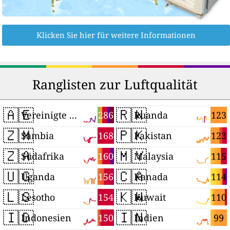
Klicken Sie hier für weitere Informationen
Ranglisten zur Luftqualität
🇦🇪
🇷🇼
286
123
Vereinigte Arabische Emirate
Ruanda
🇿🇲
🇵🇰
168
123
Sambia
Pakistan
🇿🇦
🇲🇾
160
115
Südafrika
Malaysia
🇺🇬
🇨🇦
156
114
Uganda
Kanada
🇱🇸
🇰🇼
154
110
Lesotho
Kuwait
🇮🇩
🇮🇳
150
99
Indonesien
Indien