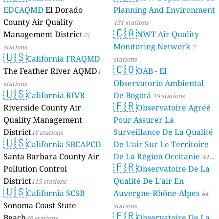
EDCAQMD
El Dorado
Planning And Environment
County Air Quality
131 stations
🇨🇦
Management District
NWT Air Quality
75
Monitoring Network
stations
7
🇺🇸
California FRAQMD
stations
🇨🇴
The Feather River AQMD
OAB - El
1
Observatorio Ambiental
stations
🇺🇸
California RIVR
De Bogotá
19 stations
🇫🇷
Riverside County Air
Observatoire Agréé
Quality Management
Pour Assurer La
District
Surveillance De La Qualité
16 stations
🇺🇸
California SBCAPCD
De L’air Sur Le Territoire
Santa Barbara County Air
De La Région Occitanie
44
🇫🇷
Pollution Control
Observatoire De La
stations
District
Qualité De L'air En
115 stations
🇺🇸
California SCSB
Auvergne-Rhône-Alpes
84
Sonoma Coast State
stations
🇫🇷
Beach
Observatoire De La
40 stations