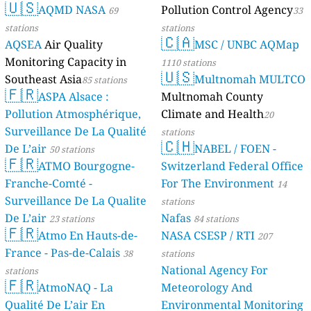
🇺🇸
AQMD NASA
Pollution Control Agency
69
33
stations
stations
🇨🇦
AQSEA
Air Quality
MSC / UNBC AQMap
Monitoring Capacity in
1110 stations
🇺🇸
Southeast Asia
Multnomah MULTCO
85 stations
🇫🇷
ASPA Alsace :
Multnomah County
Pollution Atmosphérique,
Climate and Health
20
Surveillance De La Qualité
stations
🇨🇭
De L’air
NABEL / FOEN -
50 stations
🇫🇷
ATMO Bourgogne-
Switzerland Federal Office
Franche-Comté -
For The Environment
14
Surveillance De La Qualite
stations
De L’air
Nafas
23 stations
84 stations
🇫🇷
Atmo En Hauts-de-
NASA CSESP / RTI
207
France - Pas-de-Calais
38
stations
National Agency For
stations
🇫🇷
AtmoNAQ - La
Meteorology And
Qualité De L’air En
Environmental Monitoring