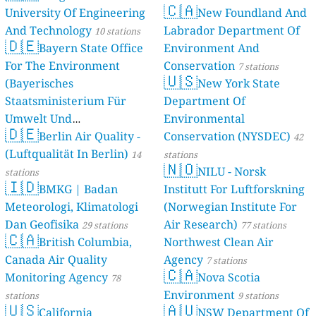
🇨🇦
University Of Engineering
New Foundland And
And Technology
Labrador Department Of
10 stations
🇩🇪
Bayern State Office
Environment And
For The Environment
Conservation
7 stations
🇺🇸
(Bayerisches
New York State
Staatsministerium Für
Department Of
Umwelt Und
Environmental
🇩🇪
Berlin Air Quality -
Verbraucherschutz) - LfU
Conservation (NYSDEC)
42
(Luftqualität In Berlin)
46 stations
14
stations
🇳🇴
NILU - Norsk
stations
🇮🇩
BMKG | Badan
Institutt For Luftforskning
Meteorologi, Klimatologi
(Norwegian Institute For
Dan Geofisika
Air Research)
29 stations
77 stations
🇨🇦
British Columbia,
Northwest Clean Air
Canada Air Quality
Agency
7 stations
🇨🇦
Monitoring Agency
Nova Scotia
78
Environment
stations
9 stations
🇺🇸
🇦🇺
California
NSW Department Of