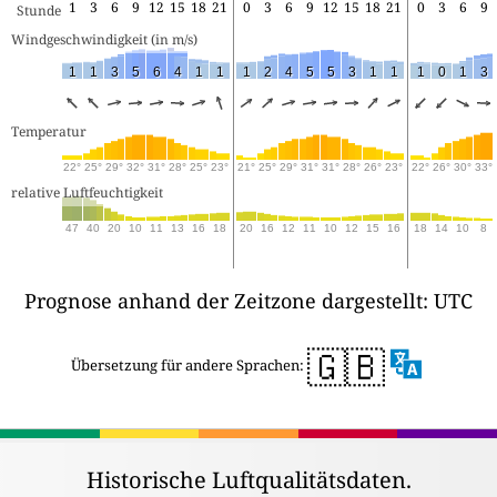
1
3
6
9
12
15
18
21
0
3
6
9
12
15
18
21
0
3
6
9
Stunde
Windgeschwindigkeit (in m/s) 
1
1
3
5
6
4
1
1
1
2
4
5
5
3
1
1
1
0
1
3
Temperatur
22°
25°
29°
32°
31°
28°
25°
23°
21°
25°
29°
31°
31°
28°
26°
23°
22°
26°
30°
33°
relative Luftfeuchtigkeit
47
40
20
10
11
13
16
18
20
16
12
11
10
12
15
16
18
14
10
8
Prognose anhand der Zeitzone dargestellt: UTC
🇬🇧
Übersetzung für andere Sprachen:
Historische Luftqualitätsdaten.