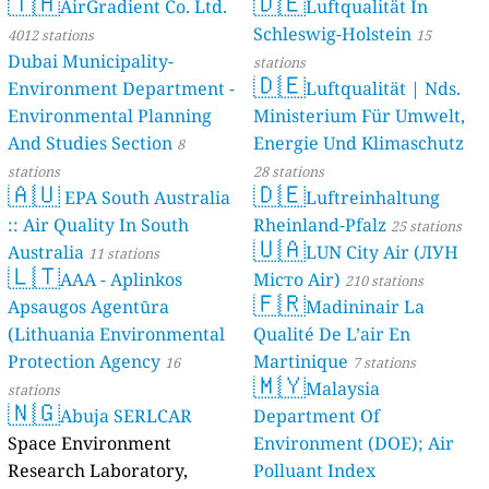
🇹🇭
🇩🇪
AirGradient Co. Ltd.
Luftqualität In
Schleswig-Holstein
4012 stations
15
Dubai Municipality-
stations
🇩🇪
Environment Department -
Luftqualität | Nds.
Environmental Planning
Ministerium Für Umwelt,
And Studies Section
Energie Und Klimaschutz
8
stations
28 stations
🇦🇺
🇩🇪
EPA South Australia
Luftreinhaltung
:: Air Quality In South
Rheinland-Pfalz
25 stations
🇺🇦
Australia
LUN City Air (ЛУН
11 stations
🇱🇹
AAA - Aplinkos
Місто Air)
210 stations
🇫🇷
Apsaugos Agentūra
Madininair La
(Lithuania Environmental
Qualité De L’air En
Protection Agency
Martinique
16
7 stations
🇲🇾
Malaysia
stations
🇳🇬
Abuja SERLCAR
Department Of
Space Environment
Environment (DOE); Air
Research Laboratory,
Polluant Index