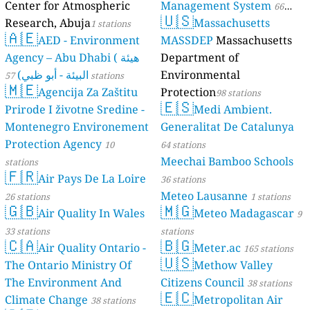
Center for Atmospheric
Management System
66
🇺🇸
Research, Abuja
Massachusetts
1 stations
stations
🇦🇪
AED - Environment
MASSDEP
Massachusetts
Agency – Abu Dhabi ( هيئة
Department of
البيئة - أبو ظبي)
Environmental
57 stations
🇲🇪
Agencija Za Zaštitu
Protection
98 stations
🇪🇸
Prirode I životne Sredine -
Medi Ambient.
Montenegro Environement
Generalitat De Catalunya
Protection Agency
10
64 stations
Meechai Bamboo Schools
stations
🇫🇷
Air Pays De La Loire
36 stations
Meteo Lausanne
26 stations
1 stations
🇬🇧
🇲🇬
Air Quality In Wales
Meteo Madagascar
9
33 stations
stations
🇨🇦
🇧🇬
Air Quality Ontario -
Meter.ac
165 stations
🇺🇸
The Ontario Ministry Of
Methow Valley
The Environment And
Citizens Council
38 stations
🇪🇨
Climate Change
Metropolitan Air
38 stations