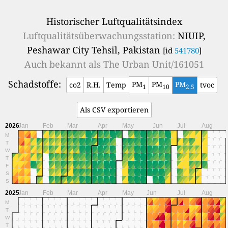
Historischer Luftqualitätsindex
Luftqualitätsüberwachungsstation:
NIUIP,
Peshawar City Tehsil, Pakistan
[id
541780
]
Auch bekannt als
The Urban Unit/161051
Schadstoffe:
PM
PM
PM
co2
R.H.
Temp
tvoc
1
10
2.5
Als CSV exportieren
2026
Jan
Feb
Mar
Apr
May
Jun
Jul
Aug
M
T
W
T
F
S
S
2025
Jan
Feb
Mar
Apr
May
Jun
Jul
Aug
M
T
W
T