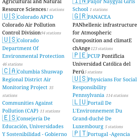
🇮🇳
Agricultural and Natural
Paljor Naygyal Girls
Resource Sciences
School
1 stations
1 stations
🇺🇸
🇬🇷
Colorado APCD
PANACEA
Colorado Air Pollution
PANhellenic infrastructure
Control Division
for Atmospheric
94 stations
🇺🇸
Colorado
Composition and climatE
Department Of
chAnge
123 stations
🇵🇪
Environmental Protection
PCUP
Pontificia
Universidad Católica del
46 stations
🇨🇦
Columbia Shuswap
Perú
5 stations
🇺🇸
Regional District Air
Physicians For Social
Monitoring Project
Responsibility
35
Pennsylvania
stations
114 stations
🇱🇺
Communities Against
Portail De
Pollution (CAP)
L'Environnement Du
11 stations
🇪🇸
Consejería De
Grand-duché De
Educación, Universidades
Luxembourg
5 stations
🇵🇹
Y Sostenibilidad - Gobierno
Portugal -Agencia