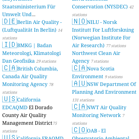
Staatsministerium Für
Conservation (NYSDEC)
42
Umwelt Und
stations
🇩🇪
🇳🇴
Berlin Air Quality -
Verbraucherschutz) - LfU
NILU - Norsk
(Luftqualität In Berlin)
Institutt For Luftforskning
46 stations
14
(Norwegian Institute For
stations
🇮🇩
BMKG | Badan
Air Research)
77 stations
Meteorologi, Klimatologi
Northwest Clean Air
Dan Geofisika
Agency
29 stations
7 stations
🇨🇦
🇨🇦
British Columbia,
Nova Scotia
Canada Air Quality
Environment
9 stations
🇦🇺
Monitoring Agency
NSW Department Of
78
Planning And Environment
stations
🇺🇸
California
131 stations
🇨🇦
EDCAQMD
El Dorado
NWT Air Quality
County Air Quality
Monitoring Network
7
Management District
75
stations
🇨🇴
OAB - El
stations
🇺🇸
California FRAQMD
Observatorio Ambiental