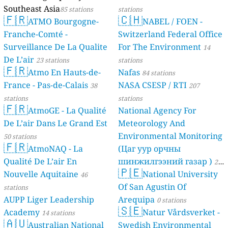
Southeast Asia
85 stations
stations
🇫🇷
🇨🇭
ATMO Bourgogne-
NABEL / FOEN -
Franche-Comté -
Switzerland Federal Office
Surveillance De La Qualite
For The Environment
14
De L’air
23 stations
stations
🇫🇷
Atmo En Hauts-de-
Nafas
84 stations
France - Pas-de-Calais
NASA CSESP / RTI
38
207
stations
stations
🇫🇷
AtmoGE - La Qualité
National Agency For
De L’air Dans Le Grand Est
Meteorology And
Environmental Monitoring
50 stations
🇫🇷
AtmoNAQ - La
(Цаг уур орчны
Qualité De L’air En
шинжилгээний газар )
21
🇵🇪
Nouvelle Aquitaine
National University
46
stations
Of San Agustin Of
stations
AUPP Liger Leadership
Arequipa
0 stations
🇸🇪
Academy
Natur Vårdsverket -
14 stations
🇦🇺
Australian National
Swedish Environmental