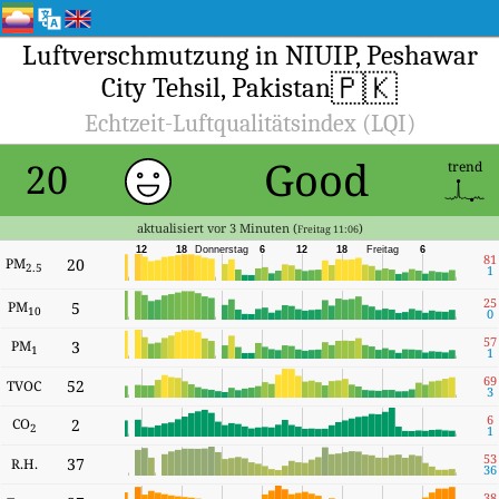
Luftverschmutzung in NIUIP, Peshawar
🇵🇰
City Tehsil, Pakistan
Echtzeit-Luftqualitätsindex (LQI)
Good
20
trend
aktualisiert vor 3 Minuten (
)
Freitag 11:06
12
18
Donnerstag
6
12
18
Freitag
6
81
PM
20
2.5
1
25
PM
5
10
0
57
PM
3
1
1
69
52
TVOC
3
6
CO
2
2
1
53
37
R.H.
36
38