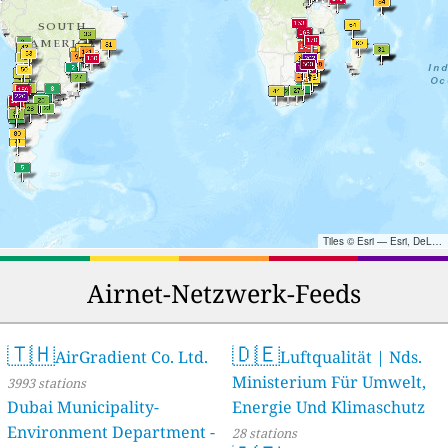
Tiles © Esri — Esri, DeLorme, NAVTEQ, TomTom, Intermap, iPC, USGS, FAO, NPS, NRCAN, GeoBase, Kadaster NL, Ordnance Survey, Esri Japan, METI, Esri China (Hong Kong), and the GIS User Community
Airnet-Netzwerk-Feeds
🇹🇭
🇩🇪
AirGradient Co. Ltd.
Luftqualität | Nds.
Ministerium Für Umwelt,
3993 stations
Dubai Municipality-
Energie Und Klimaschutz
Environment Department -
28 stations