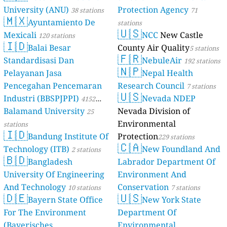
University (ANU)
Protection Agency
38 stations
71
🇲🇽
Ayuntamiento De
stations
🇺🇸
Mexicali
NCC
New Castle
120 stations
🇮🇩
Balai Besar
County Air Quality
5 stations
🇫🇷
Standardisasi Dan
NebuleAir
192 stations
🇳🇵
Pelayanan Jasa
Nepal Health
Pencegahan Pencemaran
Research Council
7 stations
🇺🇸
Industri (BBSPJPPI)
Nevada NDEP
4152
Balamand University
Nevada Division of
stations
25
Environmental
stations
🇮🇩
Bandung Institute Of
Protection
229 stations
🇨🇦
Technology (ITB)
New Foundland And
2 stations
🇧🇩
Bangladesh
Labrador Department Of
University Of Engineering
Environment And
And Technology
Conservation
10 stations
7 stations
🇩🇪
🇺🇸
Bayern State Office
New York State
For The Environment
Department Of
(Bayerisches
Environmental