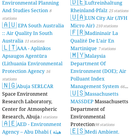
🇩🇪
Environmental Planning
Luftreinhaltung
And Studies Section
Rheinland-Pfalz
8
25 stations
🇺🇦
LUN City Air (ЛУН
stations
🇦🇺
EPA South Australia
Місто Air)
210 stations
🇫🇷
:: Air Quality In South
Madininair La
Australia
Qualité De L’air En
11 stations
🇱🇹
AAA - Aplinkos
Martinique
7 stations
🇲🇾
Apsaugos Agentūra
Malaysia
(Lithuania Environmental
Department Of
Protection Agency
Environment (DOE); Air
16
Polluant Index
stations
🇳🇬
Abuja SERLCAR
Management System
66
🇺🇸
Space Environment
Massachusetts
stations
Research Laboratory,
MASSDEP
Massachusetts
Center for Atmospheric
Department of
Research, Abuja
Environmental
1 stations
🇦🇪
AED - Environment
Protection
98 stations
🇪🇸
Agency – Abu Dhabi ( هيئة
Medi Ambient.