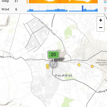
37
Temp
30
11
6
Wind
3
+
−