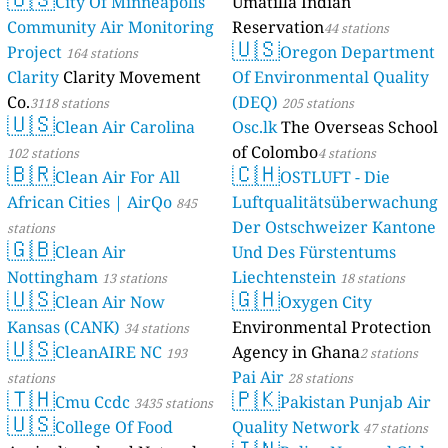
City Of Minneapolis
Umatilla Indian
Community Air Monitoring
Reservation
44 stations
🇺🇸
Project
Oregon Department
164 stations
Clarity
Clarity Movement
Of Environmental Quality
Co.
(DEQ)
3118 stations
205 stations
🇺🇸
Clean Air Carolina
Osc.lk
The Overseas School
of Colombo
102 stations
4 stations
🇧🇷
🇨🇭
Clean Air For All
OSTLUFT - Die
African Cities | AirQo
Luftqualitätsüberwachung
845
Der Ostschweizer Kantone
stations
🇬🇧
Clean Air
Und Des Fürstentums
Nottingham
Liechtenstein
13 stations
18 stations
🇺🇸
🇬🇭
Clean Air Now
Oxygen City
Kansas (CANK)
Environmental Protection
34 stations
🇺🇸
CleanAIRE NC
Agency in Ghana
193
2 stations
Pai Air
stations
28 stations
🇹🇭
🇵🇰
Cmu Ccdc
Pakistan Punjab Air
3435 stations
🇺🇸
College Of Food
Quality Network
47 stations