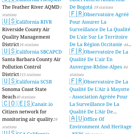
The Feather River AQMD
De Bogotá
1
19 stations
🇫🇷
Observatoire Agréé
stations
🇺🇸
California RIVR
Pour Assurer La
Riverside County Air
Surveillance De La Qualité
Quality Management
De L’air Sur Le Territoire
District
De La Région Occitanie
16 stations
44
🇺🇸
🇫🇷
California SBCAPCD
Observatoire De La
stations
Santa Barbara County Air
Qualité De L'air En
Pollution Control
Auvergne-Rhône-Alpes
84
District
115 stations
stations
🇺🇸
🇫🇷
California SCSB
Observatoire De La
Sonoma Coast State
Qualité De L'Air à Mayotte
Beach
- Association Agréée Pour
40 stations
🇨🇴
🇪🇸
Canair.io
La Surveillance De La
Citizen network for
Qualité De L'Air De
🇦🇺
monitoring air quality
Mayotte
Office Of
29
4 stations
Environment And Heritage
stations
🇺🇸
CCA California
- NSW