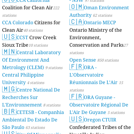
97 stations
🇴🇲
Coalition for Clean Air
Oman Environment
222
Authority
stations
62 stations
🇨🇦
CCA Colorado
Citizens for
Ontario MECP
Clean Air
Ontario Ministry of the
40 stations
🇺🇸
CCST
Crow Creek
Environment,
Sioux Tribe
Conservation and Parks
10 stations
27
🇲🇳
Central Laboratory
stations
Of Environment And
Open Sense
850 stations
🇫🇷
Metrology (CLEM)
ORA -
9 stations
Central Philippine
L'Observatoire
University
Réunionnais De L’Air
4 stations
15
🇲🇬
Centre National De
stations
🇫🇷
Recherches Sur
ORA Guyane -
L'Environnement
Observatoire Régional De
8 stations
🇧🇷
CETESB - Companhia
L'Air De Guyane
5 stations
🇺🇸
Ambiental Do Estado De
Oregon CTUIR
São Paulo
Confederated Tribes of the
63 stations
🇺🇸