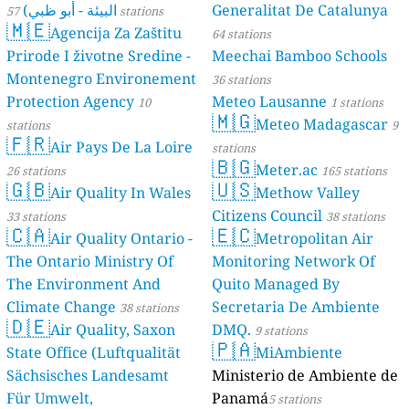
البيئة - أبو ظبي)
Generalitat De Catalunya
57 stations
🇲🇪
Agencija Za Zaštitu
64 stations
Prirode I životne Sredine -
Meechai Bamboo Schools
Montenegro Environement
36 stations
Protection Agency
Meteo Lausanne
10
1 stations
🇲🇬
Meteo Madagascar
stations
9
🇫🇷
Air Pays De La Loire
stations
🇧🇬
Meter.ac
26 stations
165 stations
🇬🇧
🇺🇸
Air Quality In Wales
Methow Valley
Citizens Council
33 stations
38 stations
🇨🇦
🇪🇨
Air Quality Ontario -
Metropolitan Air
The Ontario Ministry Of
Monitoring Network Of
The Environment And
Quito Managed By
Climate Change
Secretaria De Ambiente
38 stations
🇩🇪
Air Quality, Saxon
DMQ.
9 stations
🇵🇦
State Office (Luftqualität
MiAmbiente
Sächsisches Landesamt
Ministerio de Ambiente de
Für Umwelt,
Panamá
5 stations