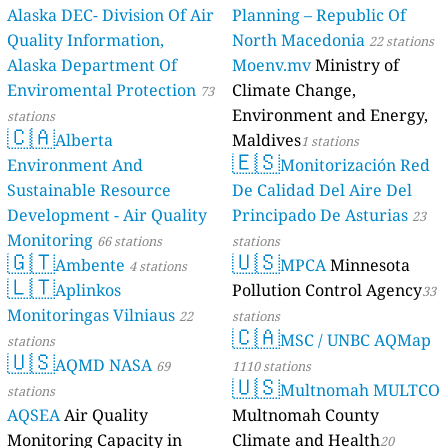
Alaska DEC- Division Of Air
Planning – Republic Of
Quality Information,
North Macedonia
22 stations
Alaska Department Of
Moenv.mv
Ministry of
Enviromental Protection
Climate Change,
73
Environment and Energy,
stations
🇨🇦
Alberta
Maldives
1 stations
🇪🇸
Environment And
Monitorización Red
Sustainable Resource
De Calidad Del Aire Del
Development - Air Quality
Principado De Asturias
23
Monitoring
66 stations
stations
🇬🇹
🇺🇸
Ambente
MPCA
Minnesota
4 stations
🇱🇹
Aplinkos
Pollution Control Agency
33
Monitoringas Vilniaus
22
stations
🇨🇦
MSC / UNBC AQMap
stations
🇺🇸
AQMD NASA
69
1110 stations
🇺🇸
Multnomah MULTCO
stations
AQSEA
Air Quality
Multnomah County
Monitoring Capacity in
Climate and Health
20