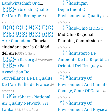
🇺🇸
Landwirtschaft Und
Michigan
🇫🇷
Geologie)
Airbreizh - Qualité
Department Of
50 stations
De L'air En Bretagne
Environmental Quality
13
109
stations
stations
🇧🇴
🇨🇱
🇲🇽
🇪🇨
🇺🇸
Mid-Ohio MORPC
🇵🇪
🇺🇸
🇲🇽
🇦🇷
Mid-Ohio Regional
Aire Ciudadano
Ciencia
Planning Commission
150
ciudadana por la Calidad
stations
🇺🇾
del Aire
Ministerio De
806 stations
🇰🇿
AirKaz.org
Ambiente De La República
249 stations
🇫🇷
AirParif -
Oriental Del Uruguay
6
Association De
stations
🇶🇦
Surveillance De La Qualité
Ministry Of
De L'air En Île-de-France
Environment And Climate
39
Change, State Of Qatar
stations
16
🇱🇰
AirShare - National
stations
🇲🇰
Air Quality Network, Sri
Ministry Of
Lanka
Environment And Physical
573157 stations