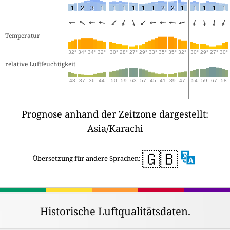
1
2
3
1
1
1
1
1
1
2
2
1
1
1
1
1
Temperatur
32°
34°
34°
32°
30°
28°
27°
29°
33°
35°
35°
32°
30°
29°
27°
30°
relative Luftfeuchtigkeit
43
37
36
44
50
59
63
57
45
41
39
47
54
59
67
58
Prognose anhand der Zeitzone dargestellt:
Asia/Karachi
🇬🇧
Übersetzung für andere Sprachen:
Historische Luftqualitätsdaten.