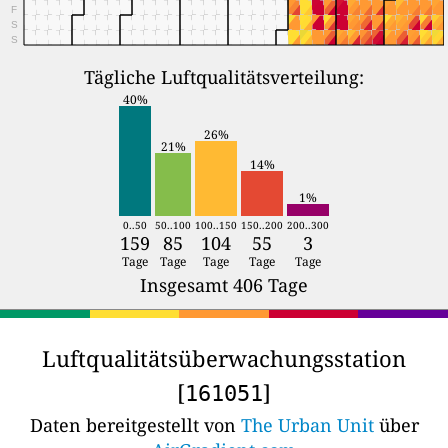
F
S
S
Tägliche Luftqualitätsverteilung:
40%
26%
21%
14%
1%
0..50
50..100
100..150
150..200
200..300
159
85
104
55
3
Tage
Tage
Tage
Tage
Tage
Insgesamt 406 Tage
Luftqualitätsüberwachungsstation
[
]
161051
Daten bereitgestellt von
The Urban Unit
über