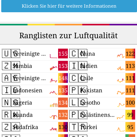
Klicken Sie hier für weitere Informationen
Ranglisten zur Luftqualität
🇺🇸
🇨🇳
155
122
Vereinigte Staaten
China
🇿🇲
🇮🇳
153
113
Sambia
Indien
🇦🇪
🇨🇱
148
111
Vereinigte Arabische Emirate
Chile
🇮🇩
🇵🇰
135
111
Indonesien
Pakistan
🇳🇬
🇱🇸
134
100
Nigeria
Lesotho
🇷🇼
🇵🇸
132
99
Ruanda
Palästinensische Autonomiegebiete
🇿🇦
🇹🇷
130
95
Südafrika
Türkei