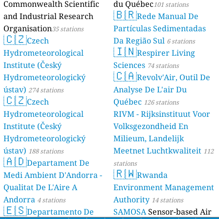
Commonwealth Scientific
du Québec
101 stations
🇧🇷
and Industrial Research
Rede Manual De
Organisation
Partículas Sedimentadas
35 stations
🇨🇿
Czech
Da Região Sul
6 stations
🇮🇳
Hydrometeorological
Respirer Living
Institute (Český
Sciences
74 stations
🇨🇦
Hydrometeorologický
Revolv'Air, Outil De
ústav)
Analyse De L'air Du
274 stations
🇨🇿
Czech
Québec
126 stations
Hydrometeorological
RIVM - Rijksinstituut Voor
Institute (Český
Volksgezondheid En
Hydrometeorologický
Milieum, Landelijk
ústav)
Meetnet Luchtkwaliteit
188 stations
112
🇦🇩
Departament De
stations
🇷🇼
Medi Ambient D'Andorra -
Rwanda
Qualitat De L'Aire A
Environment Management
Andorra
Authority
4 stations
14 stations
🇪🇸
Departamento De
SAMOSA
Sensor-based Air