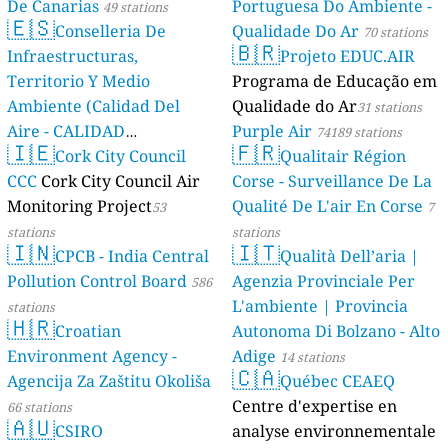
De Canarias
Portuguesa Do Ambiente -
49 stations
🇪🇸
Conselleria De
Qualidade Do Ar
70 stations
🇧🇷
Infraestructuras,
Projeto EDUC.AIR
Territorio Y Medio
Programa de Educação em
Ambiente (Calidad Del
Qualidade do Ar
31 stations
Aire - CALIDAD
Purple Air
74189 stations
🇮🇪
🇫🇷
AMBIENTAL)
Cork City Council
Qualitair Région
23 stations
CCC
Cork City Council Air
Corse - Surveillance De La
Monitoring Project
Qualité De L'air En Corse
53
7
stations
stations
🇮🇳
🇮🇹
CPCB - India Central
Qualità Dell’aria |
Pollution Control Board
Agenzia Provinciale Per
586
L'ambiente | Provincia
stations
🇭🇷
Croatian
Autonoma Di Bolzano - Alto
Environment Agency -
Adige
14 stations
🇨🇦
Agencija Za Zaštitu Okoliša
Québec CEAEQ
Centre d'expertise en
66 stations
🇦🇺
CSIRO
analyse environnementale