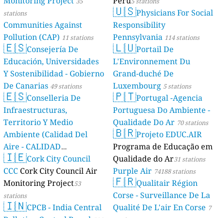
Monitoring Project
Perú
35
5 stations
🇺🇸
Physicians For Social
stations
Communities Against
Responsibility
Pollution (CAP)
Pennsylvania
11 stations
114 stations
🇪🇸
🇱🇺
Consejería De
Portail De
Educación, Universidades
L'Environnement Du
Y Sostenibilidad - Gobierno
Grand-duché De
De Canarias
Luxembourg
49 stations
5 stations
🇪🇸
🇵🇹
Conselleria De
Portugal -Agencia
Infraestructuras,
Portuguesa Do Ambiente -
Territorio Y Medio
Qualidade Do Ar
70 stations
🇧🇷
Ambiente (Calidad Del
Projeto EDUC.AIR
Aire - CALIDAD
Programa de Educação em
🇮🇪
AMBIENTAL)
Cork City Council
Qualidade do Ar
23 stations
31 stations
CCC
Cork City Council Air
Purple Air
74188 stations
🇫🇷
Monitoring Project
Qualitair Région
53
Corse - Surveillance De La
stations
🇮🇳
CPCB - India Central
Qualité De L'air En Corse
7