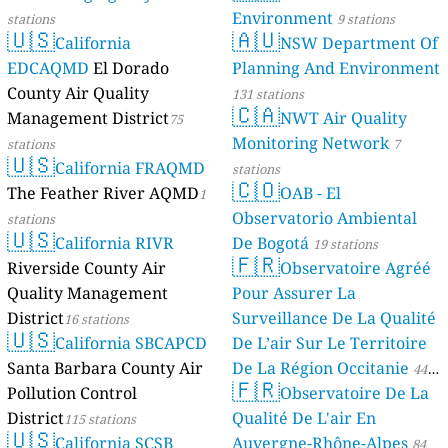
Environment
stations
9 stations
🇺🇸
🇦🇺
California
NSW Department Of
EDCAQMD
El Dorado
Planning And Environment
County Air Quality
131 stations
🇨🇦
Management District
NWT Air Quality
75
Monitoring Network
stations
7
🇺🇸
California FRAQMD
stations
🇨🇴
The Feather River AQMD
OAB - El
1
Observatorio Ambiental
stations
🇺🇸
California RIVR
De Bogotá
19 stations
🇫🇷
Riverside County Air
Observatoire Agréé
Quality Management
Pour Assurer La
District
Surveillance De La Qualité
16 stations
🇺🇸
California SBCAPCD
De L’air Sur Le Territoire
Santa Barbara County Air
De La Région Occitanie
44
🇫🇷
Pollution Control
Observatoire De La
stations
District
Qualité De L'air En
115 stations
🇺🇸
California SCSB
Auvergne-Rhône-Alpes
84