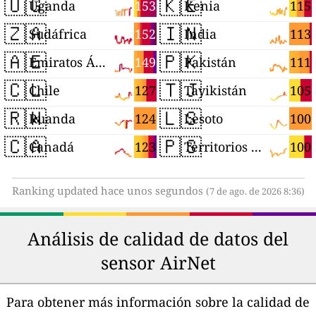
🇺🇬
🇰🇪
153
115
Uganda
Kenia
🇿🇦
🇮🇳
152
113
Sudáfrica
India
🇦🇪
🇵🇰
149
111
Emiratos Árabes Unidos
Pakistán
🇨🇱
🇹🇯
127
105
Chile
Tayikistán
🇷🇼
🇱🇸
124
100
Ruanda
Lesoto
🇨🇦
🇵🇸
123
100
Canadá
Territorios Palestinos
Ranking updated hace unos segundos
(7 de ago. de 2026 8:36)
Análisis de calidad de datos del
sensor AirNet
Para obtener más información sobre la calidad de