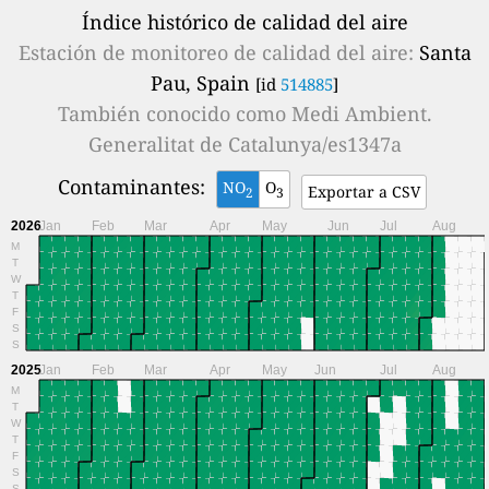
Índice histórico de calidad del aire
Estación de monitoreo de calidad del aire:
Santa
Pau, Spain
[id
514885
]
También conocido como
Medi Ambient.
Generalitat de Catalunya/es1347a
Contaminantes:
NO
O
Exportar a CSV
2
3
2026
Jan
Feb
Mar
Apr
May
Jun
Jul
Aug
M
T
W
T
F
S
S
2025
Jan
Feb
Mar
Apr
May
Jun
Jul
Aug
M
T
W
T
F
S
S