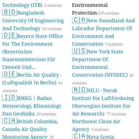
Technology (ITB)
Environmental
2 stations
🇧🇩
Bangladesh
Protection
229 stations
🇨🇦
University Of Engineering
New Foundland And
And Technology
Labrador Department Of
10 stations
🇩🇪
Bayern State Office
Environment And
For The Environment
Conservation
7 stations
🇺🇸
(Bayerisches
New York State
Staatsministerium Für
Department Of
Umwelt Und
Environmental
🇩🇪
Berlin Air Quality -
Verbraucherschutz) - LfU
Conservation (NYSDEC)
42
(Luftqualität In Berlin)
46 stations
14
stations
🇳🇴
NILU - Norsk
stations
🇮🇩
BMKG | Badan
Institutt For Luftforskning
Meteorologi, Klimatologi
(Norwegian Institute For
Dan Geofisika
Air Research)
29 stations
77 stations
🇨🇦
British Columbia,
Northwest Clean Air
Canada Air Quality
Agency
7 stations
🇨🇦
Monitoring Agency
Nova Scotia
78