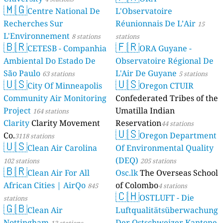
🇲🇬
Centre National De
L'Observatoire
Recherches Sur
Réunionnais De L’Air
15
L'Environnement
8 stations
stations
🇧🇷
🇫🇷
CETESB - Companhia
ORA Guyane -
Ambiental Do Estado De
Observatoire Régional De
São Paulo
L'Air De Guyane
63 stations
5 stations
🇺🇸
🇺🇸
City Of Minneapolis
Oregon CTUIR
Community Air Monitoring
Confederated Tribes of the
Project
Umatilla Indian
164 stations
Clarity
Clarity Movement
Reservation
44 stations
🇺🇸
Co.
Oregon Department
3118 stations
🇺🇸
Clean Air Carolina
Of Environmental Quality
(DEQ)
102 stations
205 stations
🇧🇷
Clean Air For All
Osc.lk
The Overseas School
African Cities | AirQo
of Colombo
845
4 stations
🇨🇭
OSTLUFT - Die
stations
🇬🇧
Clean Air
Luftqualitätsüberwachung
Nottingham
Der Ostschweizer Kantone