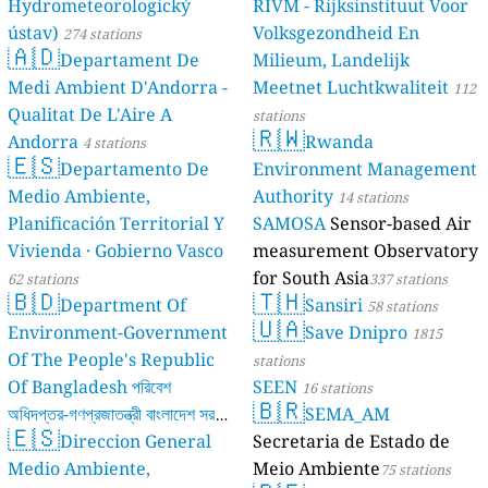
Hydrometeorologický
RIVM - Rijksinstituut Voor
ústav)
Volksgezondheid En
274 stations
🇦🇩
Departament De
Milieum, Landelijk
Medi Ambient D'Andorra -
Meetnet Luchtkwaliteit
112
Qualitat De L'Aire A
stations
🇷🇼
Andorra
Rwanda
4 stations
🇪🇸
Departamento De
Environment Management
Medio Ambiente,
Authority
14 stations
Planificación Territorial Y
SAMOSA
Sensor-based Air
Vivienda · Gobierno Vasco
measurement Observatory
for South Asia
62 stations
337 stations
🇧🇩
🇹🇭
Department Of
Sansiri
58 stations
🇺🇦
Environment-Government
Save Dnipro
1815
Of The People's Republic
stations
Of Bangladesh পরিবেশ
SEEN
16 stations
🇧🇷
অধিদপ্তর-গণপ্রজাতন্ত্রী বাংলাদেশ সরকার
SEMA_AM
🇪🇸
Direccion General
Secretaria de Estado de
17 stations
Medio Ambiente,
Meio Ambiente
75 stations