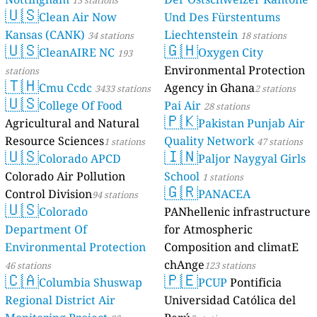
13 stations
🇺🇸
Clean Air Now
Und Des Fürstentums
Kansas (CANK)
Liechtenstein
34 stations
18 stations
🇺🇸
🇬🇭
CleanAIRE NC
Oxygen City
193
Environmental Protection
stations
🇹🇭
Cmu Ccdc
Agency in Ghana
3433 stations
2 stations
🇺🇸
College Of Food
Pai Air
28 stations
🇵🇰
Agricultural and Natural
Pakistan Punjab Air
Resource Sciences
Quality Network
1 stations
47 stations
🇺🇸
🇮🇳
Colorado APCD
Paljor Naygyal Girls
Colorado Air Pollution
School
1 stations
🇬🇷
Control Division
PANACEA
94 stations
🇺🇸
Colorado
PANhellenic infrastructure
Department Of
for Atmospheric
Environmental Protection
Composition and climatE
chAnge
46 stations
123 stations
🇨🇦
🇵🇪
Columbia Shuswap
PCUP
Pontificia
Regional District Air
Universidad Católica del