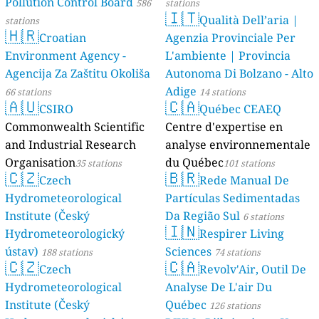
Pollution Control Board
586
stations
🇮🇹
Qualità Dell’aria |
stations
🇭🇷
Croatian
Agenzia Provinciale Per
Environment Agency -
L'ambiente | Provincia
Agencija Za Zaštitu Okoliša
Autonoma Di Bolzano - Alto
Adige
66 stations
14 stations
🇦🇺
🇨🇦
CSIRO
Québec CEAEQ
Commonwealth Scientific
Centre d'expertise en
and Industrial Research
analyse environnementale
Organisation
du Québec
35 stations
101 stations
🇨🇿
🇧🇷
Czech
Rede Manual De
Hydrometeorological
Partículas Sedimentadas
Institute (Český
Da Região Sul
6 stations
🇮🇳
Hydrometeorologický
Respirer Living
ústav)
Sciences
188 stations
74 stations
🇨🇿
🇨🇦
Czech
Revolv'Air, Outil De
Hydrometeorological
Analyse De L'air Du
Institute (Český
Québec
126 stations