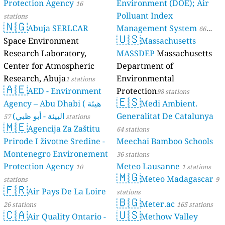
Protection Agency
Environment (DOE); Air
16
Polluant Index
stations
🇳🇬
Abuja SERLCAR
Management System
66
🇺🇸
Space Environment
Massachusetts
stations
Research Laboratory,
MASSDEP
Massachusetts
Center for Atmospheric
Department of
Research, Abuja
Environmental
1 stations
🇦🇪
AED - Environment
Protection
98 stations
🇪🇸
Agency – Abu Dhabi ( هيئة
Medi Ambient.
البيئة - أبو ظبي)
Generalitat De Catalunya
57 stations
🇲🇪
Agencija Za Zaštitu
64 stations
Prirode I životne Sredine -
Meechai Bamboo Schools
Montenegro Environement
36 stations
Protection Agency
Meteo Lausanne
10
1 stations
🇲🇬
Meteo Madagascar
stations
9
🇫🇷
Air Pays De La Loire
stations
🇧🇬
Meter.ac
26 stations
165 stations
🇨🇦
🇺🇸
Air Quality Ontario -
Methow Valley