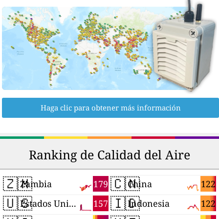
Haga clic para obtener más información
Ranking de Calidad del Aire
🇿🇲
🇨🇳
179
122
Zambia
China
🇺🇸
🇮🇩
157
122
Estados Unidos
Indonesia