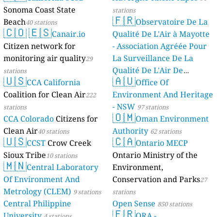
Sonoma Coast State
stations
🇫🇷
Beach
Observatoire De La
40 stations
🇨🇴
🇪🇸
Canair.io
Qualité De L'Air à Mayotte
Citizen network for
- Association Agréée Pour
monitoring air quality
La Surveillance De La
29
Qualité De L'Air De
stations
🇺🇸
🇦🇺
CCA California
Mayotte
Office Of
4 stations
Coalition for Clean Air
Environment And Heritage
222
- NSW
stations
97 stations
🇴🇲
CCA Colorado
Citizens for
Oman Environment
Clean Air
Authority
40 stations
62 stations
🇺🇸
🇨🇦
CCST
Crow Creek
Ontario MECP
Sioux Tribe
Ontario Ministry of the
10 stations
🇲🇳
Central Laboratory
Environment,
Of Environment And
Conservation and Parks
27
Metrology (CLEM)
9 stations
stations
Central Philippine
Open Sense
850 stations
🇫🇷
University
ORA -
4 stations