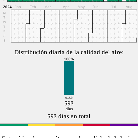
2024
Jan
Feb
Mar
Apr
May
Jun
Jul
Aug
M
T
W
T
F
S
S
Distribución diaria de la calidad del aire:
100%
0..50
593
días
593 días en total