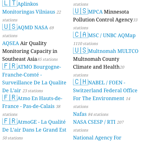
🇱🇹
Aplinkos
stations
🇺🇸
Monitoringas Vilniaus
MPCA
Minnesota
22
Pollution Control Agency
stations
33
🇺🇸
AQMD NASA
69
stations
🇨🇦
MSC / UNBC AQMap
stations
AQSEA
Air Quality
1110 stations
🇺🇸
Monitoring Capacity in
Multnomah MULTCO
Southeast Asia
Multnomah County
85 stations
🇫🇷
ATMO Bourgogne-
Climate and Health
20
Franche-Comté -
stations
🇨🇭
Surveillance De La Qualite
NABEL / FOEN -
De L’air
Switzerland Federal Office
23 stations
🇫🇷
Atmo En Hauts-de-
For The Environment
14
France - Pas-de-Calais
38
stations
Nafas
stations
84 stations
🇫🇷
AtmoGE - La Qualité
NASA CSESP / RTI
207
De L’air Dans Le Grand Est
stations
National Agency For
50 stations