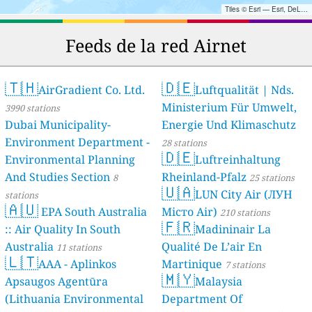
Tiles © Esri — Esri, DeLorme, NAVTEQ, TomTom, Intermap, iPC, USGS, FAO, NPS, NRCAN, GeoBase, Kadaster NL, Ordnance Survey, Esri Japan, METI, Esri China (Hong Kong), and the GIS User Community
Feeds de la red Airnet
🇹🇭
🇩🇪
AirGradient Co. Ltd.
Luftqualität | Nds.
Ministerium Für Umwelt,
3990 stations
Dubai Municipality-
Energie Und Klimaschutz
Environment Department -
28 stations
🇩🇪
Environmental Planning
Luftreinhaltung
And Studies Section
Rheinland-Pfalz
8
25 stations
🇺🇦
LUN City Air (ЛУН
stations
🇦🇺
EPA South Australia
Місто Air)
210 stations
🇫🇷
:: Air Quality In South
Madininair La
Australia
Qualité De L’air En
11 stations
🇱🇹
AAA - Aplinkos
Martinique
7 stations
🇲🇾
Apsaugos Agentūra
Malaysia
(Lithuania Environmental
Department Of