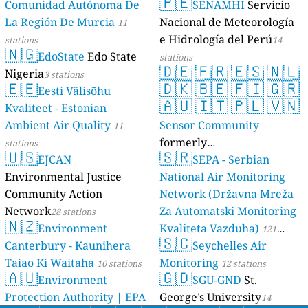
🇵🇪
Comunidad Autónoma De
SENAMHI
Servicio
La Región De Murcia
Nacional de Meteorología
11
e Hidrología del Perú
stations
14
🇳🇬
EdoState
Edo State
stations
🇩🇪
🇫🇷
🇪🇸
🇳🇱
Nigeria
3 stations
🇪🇪
🇩🇰
🇧🇪
🇫🇮
🇬🇷
Eesti Välisõhu
🇦🇺
🇮🇹
🇵🇱
🇻🇳
Kvaliteet - Estonian
Ambient Air Quality
Sensor Community
11
formerly
stations
🇺🇸
🇸🇷
EJCAN
luftdaten.info
SEPA - Serbian
35810 stations
Environmental Justice
National Air Monitoring
Community Action
Network (Državna Mreža
Network
Za Automatski Monitoring
28 stations
🇳🇿
Environment
Kvaliteta Vazduha)
121
🇸🇨
Canterbury - Kaunihera
Seychelles Air
stations
Taiao Ki Waitaha
Monitoring
10 stations
12 stations
🇦🇺
🇬🇩
Environment
SGU-GND
St.
Protection Authority | EPA
George’s University
14