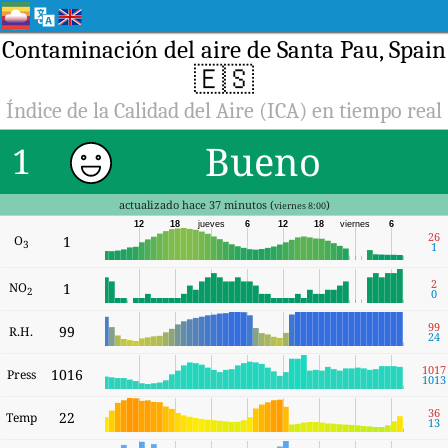
Contaminación del aire de Santa Pau, Spain
🇪🇸
Índice de la Calidad del Aire (ICA) en tiempo real
Bueno
1
actualizado hace 37 minutos (
)
viernes 8:00
12
18
jueves
6
12
18
viernes
6
26
O
1
3
1
2
NO
1
2
0
99
99
R.H.
24
1017
1016
Press
1013
36
22
Temp
13