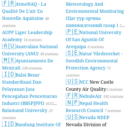
🇫🇷
AtmoNAQ - La
Meteorology And
Qualité De L’air En
Environmental Monitoring
Nouvelle Aquitaine
(Цаг уур орчны
46
шинжилгээний газар )
stations
21
🇵🇪
AUPP Liger Leadership
National University
stations
Academy
Of San Agustin Of
14 stations
🇦🇺
Australian National
Arequipa
0 stations
🇸🇪
University (ANU)
Natur Vårdsverket -
38 stations
🇲🇽
Ayuntamiento De
Swedish Environmental
Mexicali
Protection Agency
120 stations
71
🇮🇩
Balai Besar
stations
🇺🇸
Standardisasi Dan
NCC
New Castle
Pelayanan Jasa
County Air Quality
5 stations
🇫🇷
Pencegahan Pencemaran
NebuleAir
192 stations
🇳🇵
Industri (BBSPJPPI)
Nepal Health
4152
Balamand University
Research Council
stations
25
7 stations
🇺🇸
Nevada NDEP
stations
🇮🇩
Bandung Institute Of
Nevada Division of