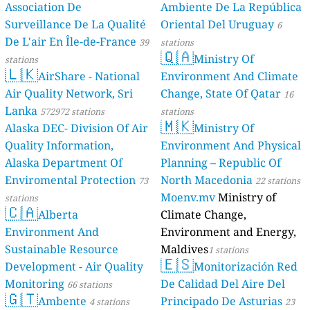
Association De
Ambiente De La República
Surveillance De La Qualité
Oriental Del Uruguay
6
De L'air En Île-de-France
39
stations
🇶🇦
Ministry Of
stations
🇱🇰
AirShare - National
Environment And Climate
Air Quality Network, Sri
Change, State Of Qatar
16
Lanka
572972 stations
stations
🇲🇰
Alaska DEC- Division Of Air
Ministry Of
Quality Information,
Environment And Physical
Alaska Department Of
Planning – Republic Of
Enviromental Protection
North Macedonia
73
22 stations
Moenv.mv
Ministry of
stations
🇨🇦
Alberta
Climate Change,
Environment And
Environment and Energy,
Sustainable Resource
Maldives
1 stations
🇪🇸
Development - Air Quality
Monitorización Red
Monitoring
De Calidad Del Aire Del
66 stations
🇬🇹
Ambente
Principado De Asturias
4 stations
23