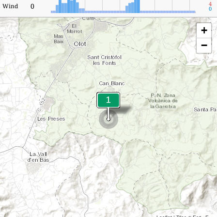
4
0
Wind
0
+
−