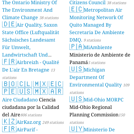
The Ontario Ministry Of
Citizens Council
38 stations
🇪🇨
The Environment And
Metropolitan Air
Climate Change
Monitoring Network Of
38 stations
🇩🇪
Air Quality, Saxon
Quito Managed By
State Office (Luftqualität
Secretaria De Ambiente
Sächsisches Landesamt
DMQ.
9 stations
🇵🇦
Für Umwelt,
MiAmbiente
Landwirtschaft Und
Ministerio de Ambiente de
🇫🇷
Geologie)
Airbreizh - Qualité
Panamá
50 stations
5 stations
🇺🇸
De L'air En Bretagne
Michigan
13
Department Of
stations
🇧🇴
🇨🇱
🇲🇽
🇪🇨
Environmental Quality
109
🇵🇪
🇺🇸
🇲🇽
🇦🇷
stations
🇺🇸
Aire Ciudadano
Ciencia
Mid-Ohio MORPC
ciudadana por la Calidad
Mid-Ohio Regional
del Aire
Planning Commission
806 stations
150
🇰🇿
AirKaz.org
249 stations
stations
🇫🇷
🇺🇾
AirParif -
Ministerio De