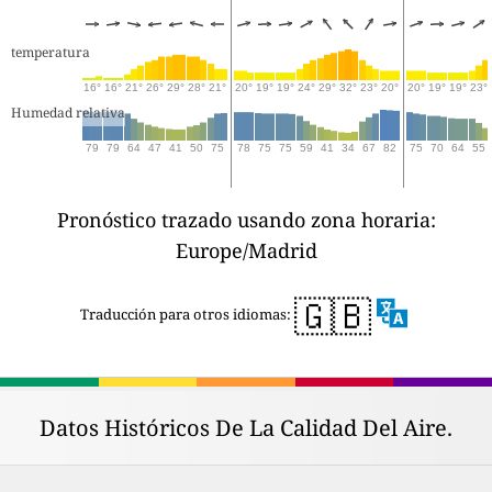
temperatura
16°
16°
21°
26°
29°
28°
21°
20°
19°
19°
24°
29°
32°
23°
20°
20°
19°
19°
23°
Humedad relativa
79
79
64
47
41
50
75
78
75
75
59
41
34
67
82
75
70
64
55
Pronóstico trazado usando zona horaria:
Europe/Madrid
🇬🇧
Traducción para otros idiomas:
Datos Históricos De La Calidad Del Aire.