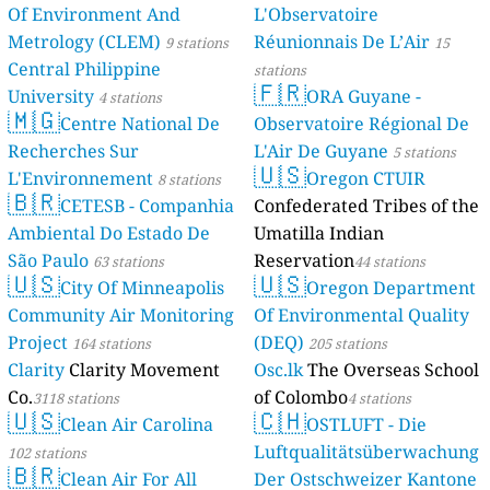
Of Environment And
L'Observatoire
Metrology (CLEM)
Réunionnais De L’Air
9 stations
15
Central Philippine
stations
🇫🇷
University
ORA Guyane -
4 stations
🇲🇬
Centre National De
Observatoire Régional De
Recherches Sur
L'Air De Guyane
5 stations
🇺🇸
L'Environnement
Oregon CTUIR
8 stations
🇧🇷
CETESB - Companhia
Confederated Tribes of the
Ambiental Do Estado De
Umatilla Indian
São Paulo
Reservation
63 stations
44 stations
🇺🇸
🇺🇸
City Of Minneapolis
Oregon Department
Community Air Monitoring
Of Environmental Quality
Project
(DEQ)
164 stations
205 stations
Clarity
Clarity Movement
Osc.lk
The Overseas School
Co.
of Colombo
3118 stations
4 stations
🇺🇸
🇨🇭
Clean Air Carolina
OSTLUFT - Die
Luftqualitätsüberwachung
102 stations
🇧🇷
Clean Air For All
Der Ostschweizer Kantone