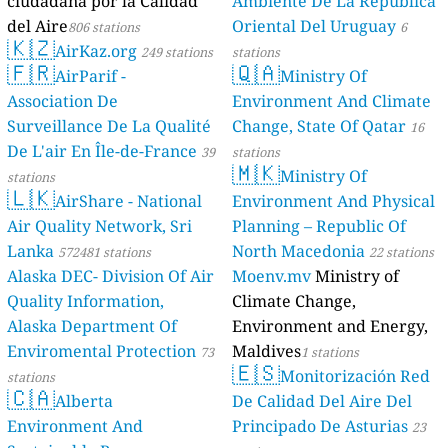
ciudadana por la Calidad
Ambiente De La República
del Aire
Oriental Del Uruguay
806 stations
6
🇰🇿
AirKaz.org
249 stations
stations
🇫🇷
🇶🇦
AirParif -
Ministry Of
Association De
Environment And Climate
Surveillance De La Qualité
Change, State Of Qatar
16
De L'air En Île-de-France
39
stations
🇲🇰
Ministry Of
stations
🇱🇰
AirShare - National
Environment And Physical
Air Quality Network, Sri
Planning – Republic Of
Lanka
North Macedonia
572481 stations
22 stations
Alaska DEC- Division Of Air
Moenv.mv
Ministry of
Quality Information,
Climate Change,
Alaska Department Of
Environment and Energy,
Enviromental Protection
Maldives
73
1 stations
🇪🇸
Monitorización Red
stations
🇨🇦
Alberta
De Calidad Del Aire Del
Environment And
Principado De Asturias
23