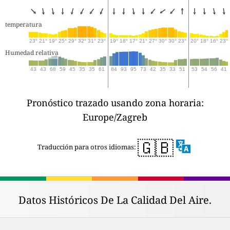
temperatura
23°
21°
19°
25°
29°
32°
31°
23°
19°
18°
17°
21°
27°
30°
30°
23°
20°
18°
16°
23°
Humedad relativa
43
43
68
59
45
35
35
61
84
93
95
73
42
35
33
51
53
54
56
41
Pronóstico trazado usando zona horaria:
Europe/Zagreb
🇬🇧
Traducción para otros idiomas:
Datos Históricos De La Calidad Del Aire.