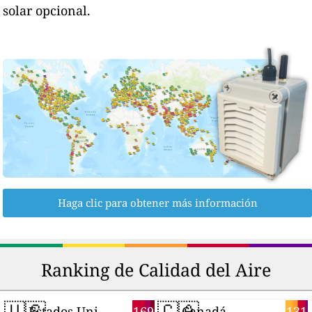
solar opcional.
Haga clic para obtener más información
Ranking de Calidad del Aire
🇺🇸
🇨🇦
169
131
Estados Unidos
Canadá