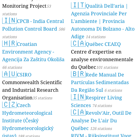
🇮🇹
Monitoring Project
Qualità Dell’aria |
53
Agenzia Provinciale Per
stations
🇮🇳
CPCB - India Central
L'ambiente | Provincia
Pollution Control Board
Autonoma Di Bolzano - Alto
586
Adige
stations
14 stations
🇭🇷
🇨🇦
Croatian
Québec CEAEQ
Environment Agency -
Centre d'expertise en
Agencija Za Zaštitu Okoliša
analyse environnementale
du Québec
66 stations
101 stations
🇦🇺
🇧🇷
CSIRO
Rede Manual De
Commonwealth Scientific
Partículas Sedimentadas
and Industrial Research
Da Região Sul
6 stations
🇮🇳
Organisation
Respirer Living
35 stations
🇨🇿
Czech
Sciences
74 stations
🇨🇦
Hydrometeorological
Revolv'Air, Outil De
Institute (Český
Analyse De L'air Du
Hydrometeorologický
Québec
126 stations
ústav)
RIVM - Rijksinstituut Voor
188 stations