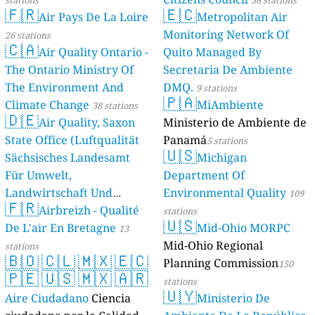
stations
38 stations
🇫🇷
🇪🇨
Air Pays De La Loire
Metropolitan Air
Monitoring Network Of
26 stations
🇨🇦
Air Quality Ontario -
Quito Managed By
The Ontario Ministry Of
Secretaria De Ambiente
The Environment And
DMQ.
9 stations
🇵🇦
Climate Change
MiAmbiente
38 stations
🇩🇪
Air Quality, Saxon
Ministerio de Ambiente de
State Office (Luftqualität
Panamá
5 stations
🇺🇸
Sächsisches Landesamt
Michigan
Für Umwelt,
Department Of
Landwirtschaft Und
Environmental Quality
109
🇫🇷
Geologie)
Airbreizh - Qualité
50 stations
stations
🇺🇸
De L'air En Bretagne
Mid-Ohio MORPC
13
Mid-Ohio Regional
stations
🇧🇴
🇨🇱
🇲🇽
🇪🇨
Planning Commission
150
🇵🇪
🇺🇸
🇲🇽
🇦🇷
stations
🇺🇾
Aire Ciudadano
Ciencia
Ministerio De