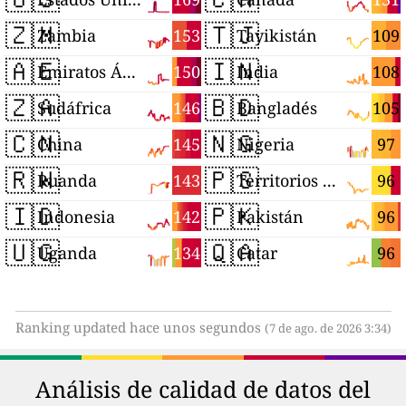
🇿🇲
🇹🇯
153
109
Zambia
Tayikistán
🇦🇪
🇮🇳
150
108
Emiratos Árabes Unidos
India
🇿🇦
🇧🇩
146
105
Sudáfrica
Bangladés
🇨🇳
🇳🇬
145
97
China
Nigeria
🇷🇼
🇵🇸
143
96
Ruanda
Territorios Palestinos
🇮🇩
🇵🇰
142
96
Indonesia
Pakistán
🇺🇬
🇶🇦
134
96
Uganda
Catar
Ranking updated hace unos segundos
(7 de ago. de 2026 3:34)
Análisis de calidad de datos del