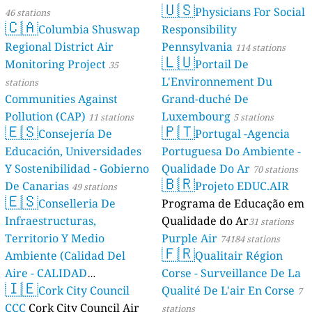
🇺🇸
Physicians For Social
46 stations
🇨🇦
Columbia Shuswap
Responsibility
Regional District Air
Pennsylvania
114 stations
🇱🇺
Monitoring Project
Portail De
35
L'Environnement Du
stations
Communities Against
Grand-duché De
Pollution (CAP)
Luxembourg
11 stations
5 stations
🇪🇸
🇵🇹
Consejería De
Portugal -Agencia
Educación, Universidades
Portuguesa Do Ambiente -
Y Sostenibilidad - Gobierno
Qualidade Do Ar
70 stations
🇧🇷
De Canarias
Projeto EDUC.AIR
49 stations
🇪🇸
Conselleria De
Programa de Educação em
Infraestructuras,
Qualidade do Ar
31 stations
Territorio Y Medio
Purple Air
74184 stations
🇫🇷
Ambiente (Calidad Del
Qualitair Région
Aire - CALIDAD
Corse - Surveillance De La
🇮🇪
AMBIENTAL)
Cork City Council
Qualité De L'air En Corse
23 stations
7
CCC
Cork City Council Air
stations