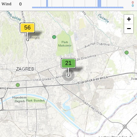
0
0
Wind
0
+
−