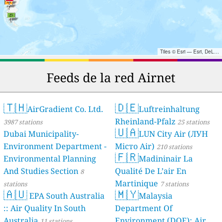
Tiles © Esri — Esri, DeLorme, NAVTEQ, TomTom, Intermap, iPC, USGS, FAO, NPS, NRCAN, GeoBase, Kadaster NL, Ordnance Survey, Esri Japan, METI, Esri China (Hong Kong), and the GIS User Community
Feeds de la red Airnet
🇹🇭
🇩🇪
AirGradient Co. Ltd.
Luftreinhaltung
Rheinland-Pfalz
3987 stations
25 stations
🇺🇦
Dubai Municipality-
LUN City Air (ЛУН
Environment Department -
Місто Air)
210 stations
🇫🇷
Environmental Planning
Madininair La
And Studies Section
Qualité De L’air En
8
Martinique
stations
7 stations
🇦🇺
🇲🇾
EPA South Australia
Malaysia
:: Air Quality In South
Department Of
Australia
Environment (DOE); Air
11 stations