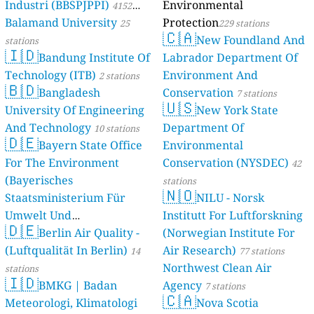
Industri (BBSPJPPI)
Environmental
4152
Balamand University
Protection
stations
25
229 stations
🇨🇦
New Foundland And
stations
🇮🇩
Bandung Institute Of
Labrador Department Of
Technology (ITB)
Environment And
2 stations
🇧🇩
Bangladesh
Conservation
7 stations
🇺🇸
University Of Engineering
New York State
And Technology
Department Of
10 stations
🇩🇪
Bayern State Office
Environmental
For The Environment
Conservation (NYSDEC)
42
(Bayerisches
stations
🇳🇴
Staatsministerium Für
NILU - Norsk
Umwelt Und
Institutt For Luftforskning
🇩🇪
Berlin Air Quality -
Verbraucherschutz) - LfU
(Norwegian Institute For
(Luftqualität In Berlin)
Air Research)
46 stations
14
77 stations
Northwest Clean Air
stations
🇮🇩
BMKG | Badan
Agency
7 stations
🇨🇦
Meteorologi, Klimatologi
Nova Scotia