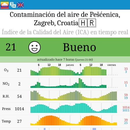
Contaminación del aire de Pešćenica,
🇭🇷
Zagreb, Croatia
Índice de la Calidad del Aire (ICA) en tiempo real
Bueno
21
actualizado hace 7 horas (
)
jueves 21:00
6
12
18
jueves
6
12
18
viernes
33
O
21
3
3
15
NO
2
2
1
59
54
R.H.
19
1014
1014
Press
1011
39
27
Temp
25