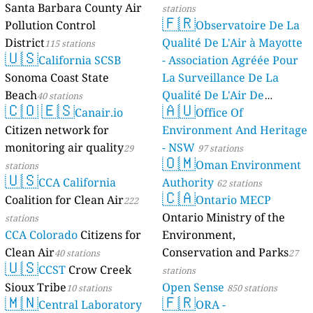
Santa Barbara County Air
stations
🇫🇷
Pollution Control
Observatoire De La
District
Qualité De L'Air à Mayotte
115 stations
🇺🇸
California SCSB
- Association Agréée Pour
Sonoma Coast State
La Surveillance De La
Beach
Qualité De L'Air De
40 stations
🇨🇴
🇪🇸
🇦🇺
Canair.io
Mayotte
Office Of
4 stations
Citizen network for
Environment And Heritage
monitoring air quality
- NSW
29
97 stations
🇴🇲
Oman Environment
stations
🇺🇸
CCA California
Authority
62 stations
🇨🇦
Coalition for Clean Air
Ontario MECP
222
Ontario Ministry of the
stations
CCA Colorado
Citizens for
Environment,
Clean Air
Conservation and Parks
40 stations
27
🇺🇸
CCST
Crow Creek
stations
Sioux Tribe
Open Sense
10 stations
850 stations
🇲🇳
🇫🇷
Central Laboratory
ORA -