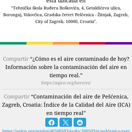
está ubicada en
"Tehnička škola Ruđera Boškovića, 4, Getaldićeva ulica,
Borongaj, Volovčica, Gradska četvrt Peščenica - Žitnjak, Zagreb,
City of Zagreb, 10000, Croatia".
Compartir
“¿Cómo es el aire contaminado de hoy?
Información sobre la contaminación del aire en
tiempo real.”
https://aqicn.org/here/es/
Compartir
“Contaminación del aire de Pešćenica,
Zagreb, Croatia: Índice de la Calidad del Aire (ICA)
en tiempo real”
https://aqicn.org/station/@500503/es/#/s:500503/n:pešćenica-zagr