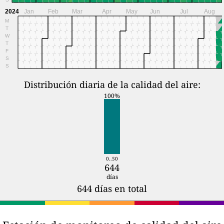
2024
Jan
Feb
Mar
Apr
May
Jun
Jul
Aug
M
T
W
T
F
S
S
Distribución diaria de la calidad del aire:
100%
0..50
644
días
644 días en total