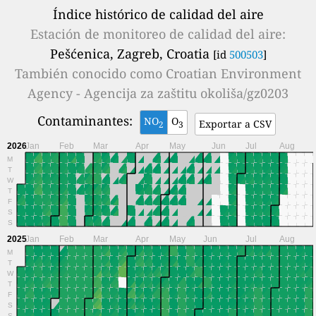
Índice histórico de calidad del aire
Estación de monitoreo de calidad del aire:
Pešćenica, Zagreb, Croatia
[id
500503
]
También conocido como
Croatian Environment
Agency - Agencija za zaštitu okoliša/gz0203
Contaminantes:
NO
O
Exportar a CSV
2
3
2026
Jan
Feb
Mar
Apr
May
Jun
Jul
Aug
M
T
W
T
F
S
S
2025
Jan
Feb
Mar
Apr
May
Jun
Jul
Aug
M
T
W
T
F
S
S