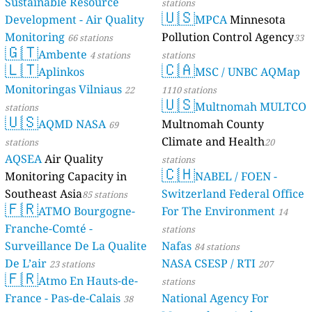
Sustainable Resource
stations
🇺🇸
Development - Air Quality
MPCA
Minnesota
Monitoring
Pollution Control Agency
66 stations
33
🇬🇹
Ambente
4 stations
stations
🇱🇹
🇨🇦
Aplinkos
MSC / UNBC AQMap
Monitoringas Vilniaus
22
1110 stations
🇺🇸
Multnomah MULTCO
stations
🇺🇸
AQMD NASA
Multnomah County
69
Climate and Health
stations
20
AQSEA
Air Quality
stations
🇨🇭
Monitoring Capacity in
NABEL / FOEN -
Southeast Asia
Switzerland Federal Office
85 stations
🇫🇷
ATMO Bourgogne-
For The Environment
14
Franche-Comté -
stations
Surveillance De La Qualite
Nafas
84 stations
De L’air
NASA CSESP / RTI
23 stations
207
🇫🇷
Atmo En Hauts-de-
stations
France - Pas-de-Calais
National Agency For
38