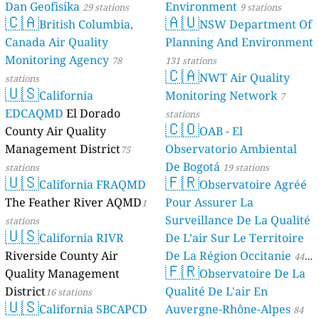
Dan Geofisika
Environment
29 stations
9 stations
🇨🇦
🇦🇺
British Columbia,
NSW Department Of
Canada Air Quality
Planning And Environment
Monitoring Agency
78
131 stations
🇨🇦
NWT Air Quality
stations
🇺🇸
California
Monitoring Network
7
EDCAQMD
El Dorado
stations
🇨🇴
County Air Quality
OAB - El
Management District
Observatorio Ambiental
75
De Bogotá
stations
19 stations
🇺🇸
🇫🇷
California FRAQMD
Observatoire Agréé
The Feather River AQMD
Pour Assurer La
1
Surveillance De La Qualité
stations
🇺🇸
California RIVR
De L’air Sur Le Territoire
Riverside County Air
De La Région Occitanie
44
🇫🇷
Quality Management
Observatoire De La
stations
District
Qualité De L'air En
16 stations
🇺🇸
California SBCAPCD
Auvergne-Rhône-Alpes
84