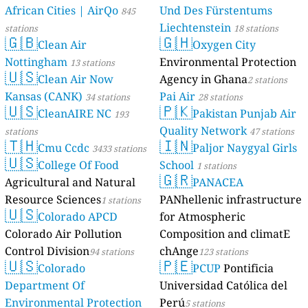
African Cities | AirQo
Und Des Fürstentums
845
Liechtenstein
stations
18 stations
🇬🇧
🇬🇭
Clean Air
Oxygen City
Nottingham
Environmental Protection
13 stations
🇺🇸
Clean Air Now
Agency in Ghana
2 stations
Kansas (CANK)
Pai Air
34 stations
28 stations
🇺🇸
🇵🇰
CleanAIRE NC
Pakistan Punjab Air
193
Quality Network
stations
47 stations
🇹🇭
🇮🇳
Cmu Ccdc
Paljor Naygyal Girls
3433 stations
🇺🇸
College Of Food
School
1 stations
🇬🇷
Agricultural and Natural
PANACEA
Resource Sciences
PANhellenic infrastructure
1 stations
🇺🇸
Colorado APCD
for Atmospheric
Colorado Air Pollution
Composition and climatE
Control Division
chAnge
94 stations
123 stations
🇺🇸
🇵🇪
Colorado
PCUP
Pontificia
Department Of
Universidad Católica del
Environmental Protection
Perú
5 stations