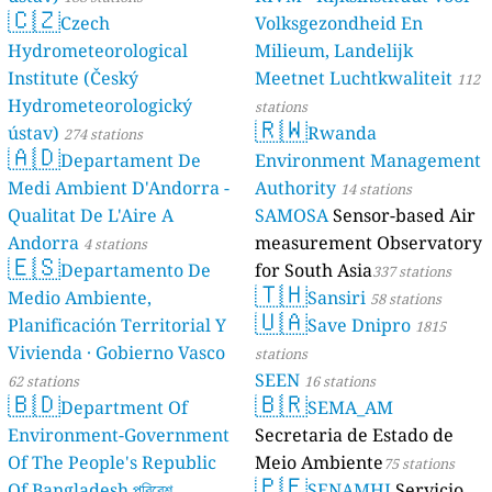
🇨🇿
Czech
Volksgezondheid En
Hydrometeorological
Milieum, Landelijk
Institute (Český
Meetnet Luchtkwaliteit
112
Hydrometeorologický
stations
🇷🇼
ústav)
Rwanda
274 stations
🇦🇩
Departament De
Environment Management
Medi Ambient D'Andorra -
Authority
14 stations
Qualitat De L'Aire A
SAMOSA
Sensor-based Air
Andorra
measurement Observatory
4 stations
🇪🇸
Departamento De
for South Asia
337 stations
🇹🇭
Medio Ambiente,
Sansiri
58 stations
🇺🇦
Planificación Territorial Y
Save Dnipro
1815
Vivienda · Gobierno Vasco
stations
SEEN
62 stations
16 stations
🇧🇩
🇧🇷
Department Of
SEMA_AM
Environment-Government
Secretaria de Estado de
Of The People's Republic
Meio Ambiente
75 stations
🇵🇪
Of Bangladesh পরিবেশ
SENAMHI
Servicio