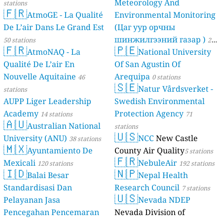
Meteorology And
stations
🇫🇷
AtmoGE - La Qualité
Environmental Monitoring
De L’air Dans Le Grand Est
(Цаг уур орчны
шинжилгээний газар )
50 stations
21
🇫🇷
🇵🇪
AtmoNAQ - La
National University
stations
Qualité De L’air En
Of San Agustin Of
Nouvelle Aquitaine
Arequipa
46
0 stations
🇸🇪
Natur Vårdsverket -
stations
AUPP Liger Leadership
Swedish Environmental
Academy
Protection Agency
14 stations
71
🇦🇺
Australian National
stations
🇺🇸
University (ANU)
NCC
New Castle
38 stations
🇲🇽
Ayuntamiento De
County Air Quality
5 stations
🇫🇷
Mexicali
NebuleAir
120 stations
192 stations
🇮🇩
🇳🇵
Balai Besar
Nepal Health
Standardisasi Dan
Research Council
7 stations
🇺🇸
Pelayanan Jasa
Nevada NDEP
Pencegahan Pencemaran
Nevada Division of