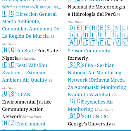
অধিদপ্তর-গণপ্রজাতন্ত্রী বাংলাদেশ সরকার
Nacional de Meteorología
🇪🇸
Direccion General
e Hidrología del Perú
17 stations
14
Medio Ambiente,
stations
🇩🇪
🇫🇷
🇪🇸
🇳🇱
Comunidad Autónoma De
🇩🇰
🇧🇪
🇫🇮
🇬🇷
La Región De Murcia
11
🇦🇺
🇮🇹
🇵🇱
🇻🇳
stations
🇳🇬
EdoState
Edo State
Sensor Community
Nigeria
formerly
3 stations
🇪🇪
🇸🇷
Eesti Välisõhu
luftdaten.info
SEPA - Serbian
35809 stations
Kvaliteet - Estonian
National Air Monitoring
Ambient Air Quality
Network (Državna Mreža
11
Za Automatski Monitoring
stations
🇺🇸
EJCAN
Kvaliteta Vazduha)
121
🇸🇨
Environmental Justice
Seychelles Air
stations
Community Action
Monitoring
12 stations
🇬🇩
Network
SGU-GND
St.
28 stations
🇳🇿
Environment
George’s University
14