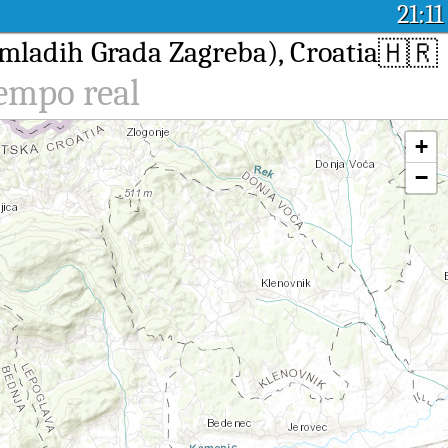
21:11
i mladih Grada Zagreba), Croatia
🇭🇷
iempo real
+
−