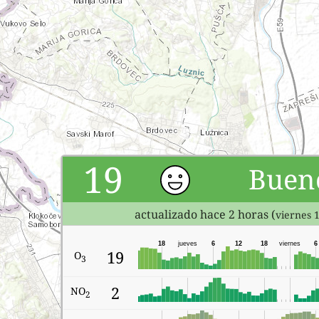
19
Buen
actualizado hace 2 horas (
viernes 
18
jueves
6
12
18
viernes
6
19
O
3
2
NO
2