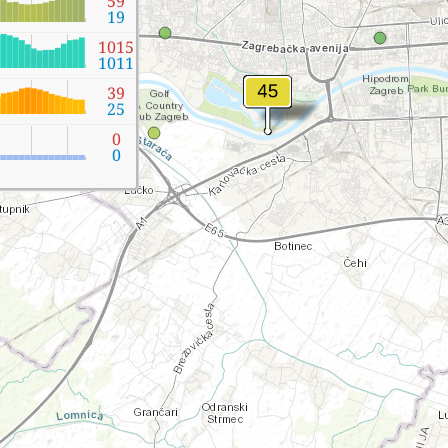
59
19
1015
1011
39
25
0
0