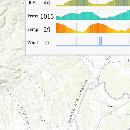
46
R.H.
1015
Press
29
Temp
0
Wind