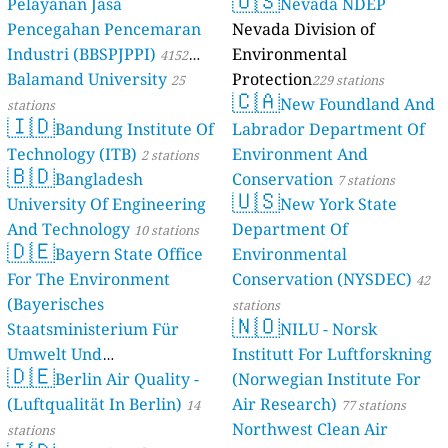
🇺🇸
Pelayanan Jasa
Nevada NDEP
Pencegahan Pencemaran
Nevada Division of
Industri (BBSPJPPI)
Environmental
4152
Balamand University
Protection
stations
25
229 stations
🇨🇦
New Foundland And
stations
🇮🇩
Bandung Institute Of
Labrador Department Of
Technology (ITB)
Environment And
2 stations
🇧🇩
Bangladesh
Conservation
7 stations
🇺🇸
University Of Engineering
New York State
And Technology
Department Of
10 stations
🇩🇪
Bayern State Office
Environmental
For The Environment
Conservation (NYSDEC)
42
(Bayerisches
stations
🇳🇴
Staatsministerium Für
NILU - Norsk
Umwelt Und
Institutt For Luftforskning
🇩🇪
Berlin Air Quality -
Verbraucherschutz) - LfU
(Norwegian Institute For
(Luftqualität In Berlin)
Air Research)
46 stations
14
77 stations
Northwest Clean Air
stations