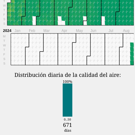
T
W
T
F
S
S
2024
Jan
Feb
Mar
Apr
May
Jun
Jul
Aug
M
T
W
T
F
S
S
Distribución diaria de la calidad del aire:
100%
0..50
671
días