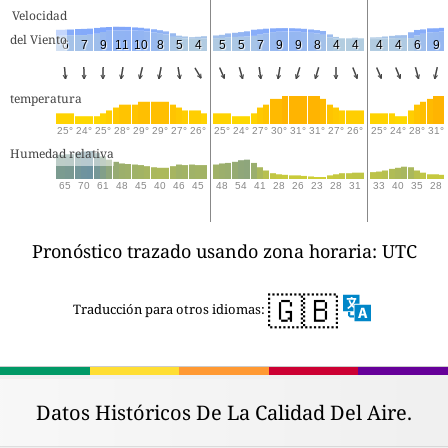
Velocidad
del Viento
6
7
9
11
10
8
5
4
5
5
7
9
9
8
4
4
4
4
6
9
temperatura
25°
24°
25°
28°
29°
29°
27°
26°
25°
24°
27°
30°
31°
31°
27°
26°
25°
24°
28°
31°
Humedad relativa
65
70
61
48
45
40
46
45
48
54
41
28
26
23
28
31
33
40
35
28
Pronóstico trazado usando zona horaria: UTC
🇬🇧
Traducción para otros idiomas:
Datos Históricos De La Calidad Del Aire.