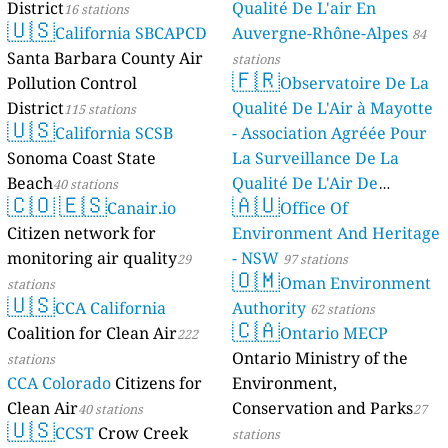
District
Qualité De L'air En
16 stations
🇺🇸
California SBCAPCD
Auvergne-Rhône-Alpes
84
Santa Barbara County Air
stations
🇫🇷
Pollution Control
Observatoire De La
District
Qualité De L'Air à Mayotte
115 stations
🇺🇸
California SCSB
- Association Agréée Pour
Sonoma Coast State
La Surveillance De La
Beach
Qualité De L'Air De
40 stations
🇨🇴
🇪🇸
🇦🇺
Canair.io
Mayotte
Office Of
4 stations
Citizen network for
Environment And Heritage
monitoring air quality
- NSW
29
97 stations
🇴🇲
Oman Environment
stations
🇺🇸
CCA California
Authority
62 stations
🇨🇦
Coalition for Clean Air
Ontario MECP
222
Ontario Ministry of the
stations
CCA Colorado
Citizens for
Environment,
Clean Air
Conservation and Parks
40 stations
27
🇺🇸
CCST
Crow Creek
stations