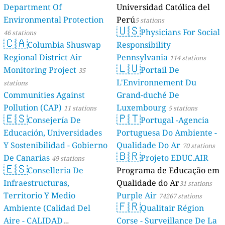
Department Of
Universidad Católica del
Environmental Protection
Perú
5 stations
🇺🇸
Physicians For Social
46 stations
🇨🇦
Columbia Shuswap
Responsibility
Regional District Air
Pennsylvania
114 stations
🇱🇺
Monitoring Project
Portail De
35
L'Environnement Du
stations
Communities Against
Grand-duché De
Pollution (CAP)
Luxembourg
11 stations
5 stations
🇪🇸
🇵🇹
Consejería De
Portugal -Agencia
Educación, Universidades
Portuguesa Do Ambiente -
Y Sostenibilidad - Gobierno
Qualidade Do Ar
70 stations
🇧🇷
De Canarias
Projeto EDUC.AIR
49 stations
🇪🇸
Conselleria De
Programa de Educação em
Infraestructuras,
Qualidade do Ar
31 stations
Territorio Y Medio
Purple Air
74267 stations
🇫🇷
Ambiente (Calidad Del
Qualitair Région
Aire - CALIDAD
Corse - Surveillance De La