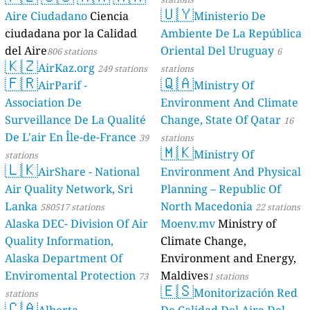
🇺🇾
Aire Ciudadano
Ciencia
Ministerio De
ciudadana por la Calidad
Ambiente De La República
del Aire
Oriental Del Uruguay
806 stations
6
🇰🇿
AirKaz.org
249 stations
stations
🇫🇷
🇶🇦
AirParif -
Ministry Of
Association De
Environment And Climate
Surveillance De La Qualité
Change, State Of Qatar
16
De L'air En Île-de-France
39
stations
🇲🇰
Ministry Of
stations
🇱🇰
AirShare - National
Environment And Physical
Air Quality Network, Sri
Planning – Republic Of
Lanka
North Macedonia
580517 stations
22 stations
Alaska DEC- Division Of Air
Moenv.mv
Ministry of
Quality Information,
Climate Change,
Alaska Department Of
Environment and Energy,
Enviromental Protection
Maldives
73
1 stations
🇪🇸
Monitorización Red
stations
🇨🇦