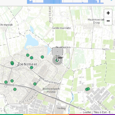
+
−
Leaflet
|
Tiles © Esri - Esri, DeLorme, NAVTEQ, TomTom, Intermap, iPC, USGS, FAO, NPS, NRCAN, GeoBase, Kadaster NL, Ordnance Survey, Esri Japan, METI, Esri China (Hong Kong), and the GIS User Community