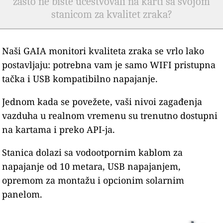
zašto ne biste učestvovali na karti sa svojom
stanicom za kvalitet zraka?
Naši GAIA monitori kvaliteta zraka se vrlo lako
postavljaju: potrebna vam je samo WIFI pristupna
tačka i USB kompatibilno napajanje.
Jednom kada se povežete, vaši nivoi zagađenja
vazduha u realnom vremenu su trenutno dostupni
na kartama i preko API-ja.
Stanica dolazi sa vodootpornim kablom za
napajanje od 10 metara, USB napajanjem,
opremom za montažu i opcionim solarnim
panelom.