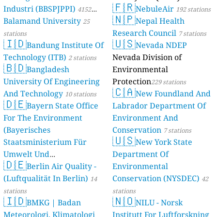
🇫🇷
Industri (BBSPJPPI)
NebuleAir
4152
192 stations
🇳🇵
Balamand University
Nepal Health
stations
25
Research Council
stations
7 stations
🇮🇩
🇺🇸
Bandung Institute Of
Nevada NDEP
Technology (ITB)
Nevada Division of
2 stations
🇧🇩
Bangladesh
Environmental
University Of Engineering
Protection
229 stations
🇨🇦
And Technology
New Foundland And
10 stations
🇩🇪
Bayern State Office
Labrador Department Of
For The Environment
Environment And
(Bayerisches
Conservation
7 stations
🇺🇸
Staatsministerium Für
New York State
Umwelt Und
Department Of
🇩🇪
Berlin Air Quality -
Verbraucherschutz) - LfU
Environmental
(Luftqualität In Berlin)
Conservation (NYSDEC)
46 stations
14
42
stations
stations
🇮🇩
🇳🇴
BMKG | Badan
NILU - Norsk
Meteorologi, Klimatologi
Institutt For Luftforskning