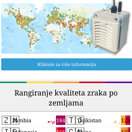
Kliknite za više informacija
Rangiranje kvaliteta zraka po
zemljama
🇿🇲
🇹🇯
184
123
Zambia
Tajikistan
🇮🇩
🇨🇳