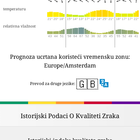
temperaturu
21°
20°
18°
15°
14°
13°
17°
22°
24°
25°
21°
18°
17°
17°
22°
relativna vlažnost
43
44
51
58
64
67
52
36
32
35
45
55
52
49
41
Prognoza ucrtana koristeći vremensku zonu:
Europe/Amsterdam
🇬🇧
Prevod za druge jezike:
Istorijski Podaci O Kvaliteti Zraka