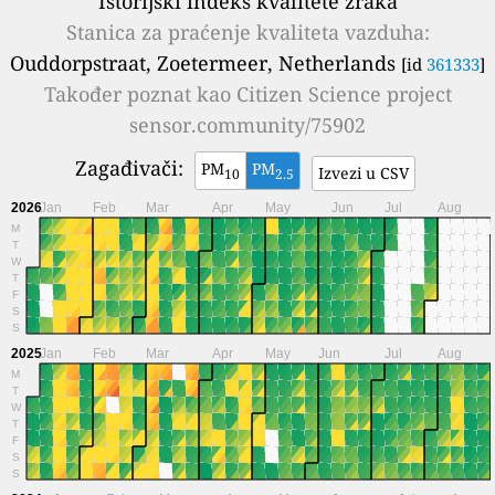
Istorijski indeks kvalitete zraka
Stanica za praćenje kvaliteta vazduha:
Ouddorpstraat, Zoetermeer, Netherlands
[id
361333
]
Također poznat kao
Citizen Science project
sensor.community/75902
Zagađivači:
PM
PM
Izvezi u CSV
10
2.5
2026
Jan
Feb
Mar
Apr
May
Jun
Jul
Aug
M
T
W
T
F
S
S
2025
Jan
Feb
Mar
Apr
May
Jun
Jul
Aug
M
T
W
T
F
S
S