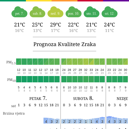
pet. 7.
sub. 8.
ned. 9.
pon. 10.
uto. 11.
sri. 12.
21°C
25°C
29°C
22°C
21°C
24°C
16°C
13°C
17°C
16°C
13°C
11°C
Prognoza Kvalitete Zraka
PM
2.5
12
10
11
12
12
17
18
18
24
28
27
28
32
33
24
24
23
22
24
30
10
10
10
10
11
14
17
18
19
26
26
27
31
26
23
23
23
21
21
26
PM
10
5
4
4
5
4
5
6
6
8
10
10
10
12
11
8
8
8
8
7
9
5
4
4
5
4
5
6
6
8
10
10
10
12
11
8
8
8
8
7
9
petak 7.
subota 8.
nedje
1
3
6
9
12
15
18
21
0
3
6
9
12
15
18
21
0
3
6
9
sat
Brzina vjetra
4
3
2
2
2
2
2
1
1
4
3
4
3
3
2