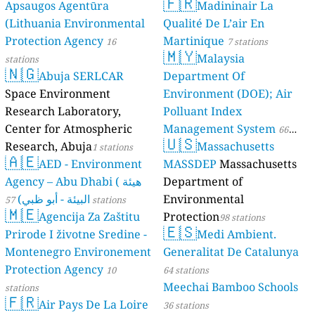
🇫🇷
Apsaugos Agentūra
Madininair La
(Lithuania Environmental
Qualité De L’air En
Protection Agency
Martinique
16
7 stations
🇲🇾
Malaysia
stations
🇳🇬
Abuja SERLCAR
Department Of
Space Environment
Environment (DOE); Air
Research Laboratory,
Polluant Index
Center for Atmospheric
Management System
66
🇺🇸
Research, Abuja
Massachusetts
1 stations
stations
🇦🇪
AED - Environment
MASSDEP
Massachusetts
Agency – Abu Dhabi ( هيئة
Department of
البيئة - أبو ظبي)
Environmental
57 stations
🇲🇪
Agencija Za Zaštitu
Protection
98 stations
🇪🇸
Prirode I životne Sredine -
Medi Ambient.
Montenegro Environement
Generalitat De Catalunya
Protection Agency
10
64 stations
Meechai Bamboo Schools
stations
🇫🇷
Air Pays De La Loire
36 stations