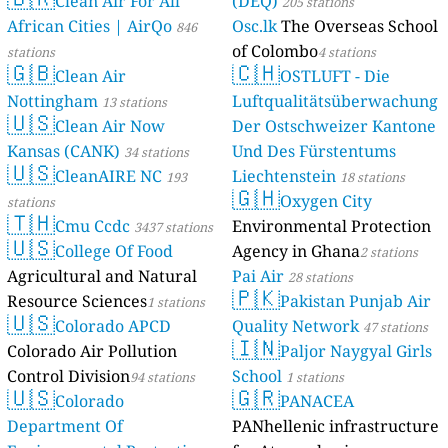
Clean Air For All
(DEQ)
205 stations
African Cities | AirQo
Osc.lk
The Overseas School
846
of Colombo
stations
4 stations
🇬🇧
🇨🇭
Clean Air
OSTLUFT - Die
Nottingham
Luftqualitätsüberwachung
13 stations
🇺🇸
Clean Air Now
Der Ostschweizer Kantone
Kansas (CANK)
Und Des Fürstentums
34 stations
🇺🇸
CleanAIRE NC
Liechtenstein
193
18 stations
🇬🇭
Oxygen City
stations
🇹🇭
Cmu Ccdc
Environmental Protection
3437 stations
🇺🇸
College Of Food
Agency in Ghana
2 stations
Agricultural and Natural
Pai Air
28 stations
🇵🇰
Resource Sciences
Pakistan Punjab Air
1 stations
🇺🇸
Colorado APCD
Quality Network
47 stations
🇮🇳
Colorado Air Pollution
Paljor Naygyal Girls
Control Division
School
94 stations
1 stations
🇺🇸
🇬🇷
Colorado
PANACEA
Department Of
PANhellenic infrastructure