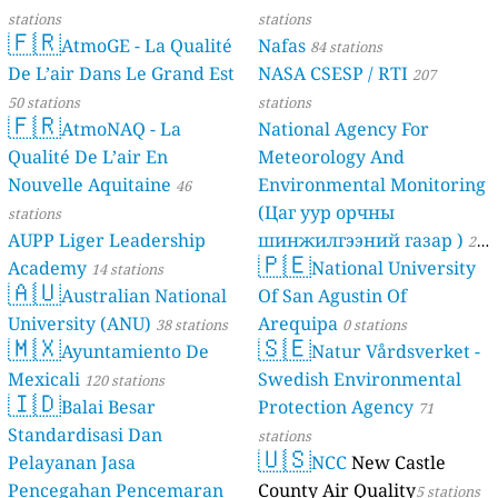
stations
stations
🇫🇷
AtmoGE - La Qualité
Nafas
84 stations
De L’air Dans Le Grand Est
NASA CSESP / RTI
207
50 stations
stations
🇫🇷
AtmoNAQ - La
National Agency For
Qualité De L’air En
Meteorology And
Nouvelle Aquitaine
Environmental Monitoring
46
(Цаг уур орчны
stations
AUPP Liger Leadership
шинжилгээний газар )
21
🇵🇪
Academy
National University
14 stations
stations
🇦🇺
Australian National
Of San Agustin Of
University (ANU)
Arequipa
38 stations
0 stations
🇲🇽
🇸🇪
Ayuntamiento De
Natur Vårdsverket -
Mexicali
Swedish Environmental
120 stations
🇮🇩
Balai Besar
Protection Agency
71
Standardisasi Dan
stations
🇺🇸
Pelayanan Jasa
NCC
New Castle
Pencegahan Pencemaran
County Air Quality
5 stations