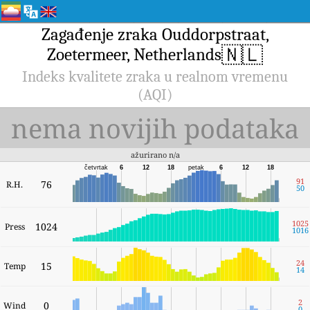
Zagađenje zraka Ouddorpstraat,
🇳🇱
Zoetermeer, Netherlands
Indeks kvalitete zraka u realnom vremenu
(AQI)
nema novijih podataka
ažurirano n/a
četvrtak
6
12
18
petak
6
12
18
91
76
R.H.
50
1025
1024
Press
1016
24
15
Temp
14
2
0
Wind
0