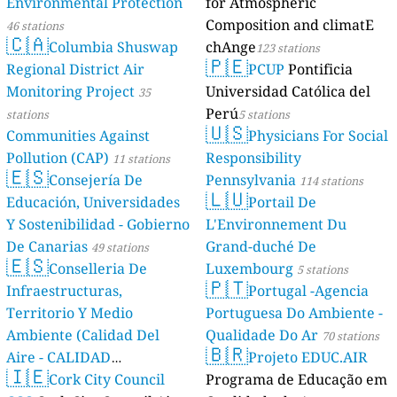
Environmental Protection
for Atmospheric
Composition and climatE
46 stations
🇨🇦
Columbia Shuswap
chAnge
123 stations
🇵🇪
Regional District Air
PCUP
Pontificia
Monitoring Project
Universidad Católica del
35
Perú
stations
5 stations
🇺🇸
Communities Against
Physicians For Social
Pollution (CAP)
Responsibility
11 stations
🇪🇸
Consejería De
Pennsylvania
114 stations
🇱🇺
Educación, Universidades
Portail De
Y Sostenibilidad - Gobierno
L'Environnement Du
De Canarias
Grand-duché De
49 stations
🇪🇸
Conselleria De
Luxembourg
5 stations
🇵🇹
Infraestructuras,
Portugal -Agencia
Territorio Y Medio
Portuguesa Do Ambiente -
Ambiente (Calidad Del
Qualidade Do Ar
70 stations
🇧🇷
Aire - CALIDAD
Projeto EDUC.AIR
🇮🇪
AMBIENTAL)
Cork City Council
Programa de Educação em
23 stations