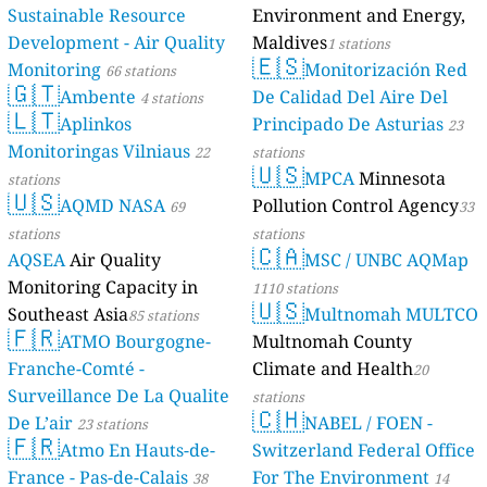
Sustainable Resource
Environment and Energy,
Development - Air Quality
Maldives
1 stations
🇪🇸
Monitoring
Monitorización Red
66 stations
🇬🇹
Ambente
De Calidad Del Aire Del
4 stations
🇱🇹
Aplinkos
Principado De Asturias
23
Monitoringas Vilniaus
22
stations
🇺🇸
MPCA
Minnesota
stations
🇺🇸
AQMD NASA
Pollution Control Agency
69
33
stations
stations
🇨🇦
AQSEA
Air Quality
MSC / UNBC AQMap
Monitoring Capacity in
1110 stations
🇺🇸
Southeast Asia
Multnomah MULTCO
85 stations
🇫🇷
ATMO Bourgogne-
Multnomah County
Franche-Comté -
Climate and Health
20
Surveillance De La Qualite
stations
🇨🇭
De L’air
NABEL / FOEN -
23 stations
🇫🇷
Atmo En Hauts-de-
Switzerland Federal Office
France - Pas-de-Calais
For The Environment
38
14