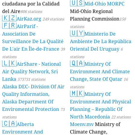
🇺🇸
ciudadana por la Calidad
Mid-Ohio MORPC
del Aire
Mid-Ohio Regional
806 stations
🇰🇿
AirKaz.org
Planning Commission
249 stations
150
🇫🇷
AirParif -
stations
🇺🇾
Association De
Ministerio De
Surveillance De La Qualité
Ambiente De La República
De L'air En Île-de-France
Oriental Del Uruguay
39
6
stations
stations
🇱🇰
🇶🇦
AirShare - National
Ministry Of
Air Quality Network, Sri
Environment And Climate
Lanka
Change, State Of Qatar
573731 stations
16
Alaska DEC- Division Of Air
stations
🇲🇰
Quality Information,
Ministry Of
Alaska Department Of
Environment And Physical
Enviromental Protection
Planning – Republic Of
73
North Macedonia
stations
22 stations
🇨🇦
Alberta
Moenv.mv
Ministry of
Environment And
Climate Change,