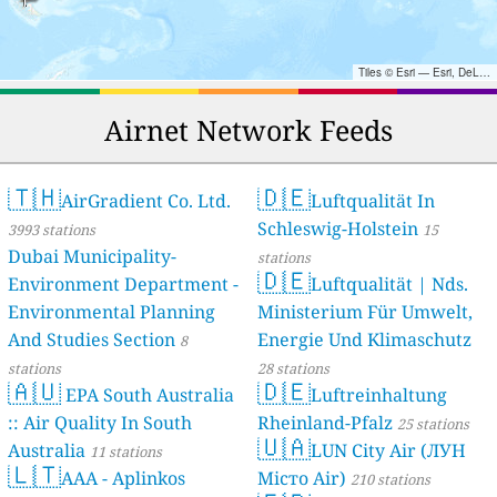
Tiles © Esri — Esri, DeLorme, NAVTEQ, TomTom, Intermap, iPC, USGS, FAO, NPS, NRCAN, GeoBase, Kadaster NL, Ordnance Survey, Esri Japan, METI, Esri China (Hong Kong), and the GIS User Community
Airnet Network Feeds
🇹🇭
🇩🇪
AirGradient Co. Ltd.
Luftqualität In
Schleswig-Holstein
3993 stations
15
Dubai Municipality-
stations
🇩🇪
Environment Department -
Luftqualität | Nds.
Environmental Planning
Ministerium Für Umwelt,
And Studies Section
Energie Und Klimaschutz
8
stations
28 stations
🇦🇺
🇩🇪
EPA South Australia
Luftreinhaltung
:: Air Quality In South
Rheinland-Pfalz
25 stations
🇺🇦
Australia
LUN City Air (ЛУН
11 stations
🇱🇹
AAA - Aplinkos
Місто Air)
210 stations