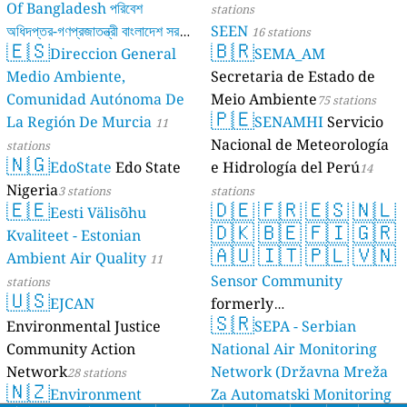
Of Bangladesh পরিবেশ
stations
অধিদপ্তর-গণপ্রজাতন্ত্রী বাংলাদেশ সরকার
SEEN
16 stations
🇪🇸
🇧🇷
Direccion General
SEMA_AM
17 stations
Medio Ambiente,
Secretaria de Estado de
Comunidad Autónoma De
Meio Ambiente
75 stations
🇵🇪
La Región De Murcia
SENAMHI
Servicio
11
Nacional de Meteorología
stations
🇳🇬
EdoState
Edo State
e Hidrología del Perú
14
Nigeria
3 stations
stations
🇪🇪
🇩🇪
🇫🇷
🇪🇸
🇳🇱
Eesti Välisõhu
🇩🇰
🇧🇪
🇫🇮
🇬🇷
Kvaliteet - Estonian
🇦🇺
🇮🇹
🇵🇱
🇻🇳
Ambient Air Quality
11
Sensor Community
stations
🇺🇸
EJCAN
formerly
🇸🇷
Environmental Justice
luftdaten.info
SEPA - Serbian
35814 stations
Community Action
National Air Monitoring
Network
Network (Državna Mreža
28 stations
🇳🇿
Environment
Za Automatski Monitoring