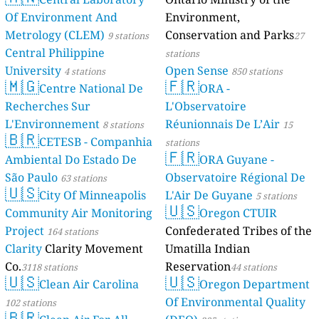
Of Environment And
Environment,
Metrology (CLEM)
Conservation and Parks
9 stations
27
Central Philippine
stations
University
Open Sense
4 stations
850 stations
🇲🇬
🇫🇷
Centre National De
ORA -
Recherches Sur
L'Observatoire
L'Environnement
Réunionnais De L’Air
8 stations
15
🇧🇷
CETESB - Companhia
stations
🇫🇷
Ambiental Do Estado De
ORA Guyane -
São Paulo
Observatoire Régional De
63 stations
🇺🇸
City Of Minneapolis
L'Air De Guyane
5 stations
🇺🇸
Community Air Monitoring
Oregon CTUIR
Project
Confederated Tribes of the
164 stations
Clarity
Clarity Movement
Umatilla Indian
Co.
Reservation
3118 stations
44 stations
🇺🇸
🇺🇸
Clean Air Carolina
Oregon Department
Of Environmental Quality
102 stations
🇧🇷