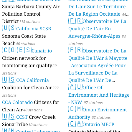
Santa Barbara County Air
De L’air Sur Le Territoire
Pollution Control
De La Région Occitanie
44
🇫🇷
District
Observatoire De La
115 stations
stations
🇺🇸
California SCSB
Qualité De L'air En
Sonoma Coast State
Auvergne-Rhône-Alpes
84
Beach
40 stations
stations
🇨🇴
🇪🇸
🇫🇷
Canair.io
Observatoire De La
Citizen network for
Qualité De L'Air à Mayotte
monitoring air quality
- Association Agréée Pour
29
La Surveillance De La
stations
🇺🇸
CCA California
Qualité De L'Air De
🇦🇺
Coalition for Clean Air
Mayotte
Office Of
222
4 stations
Environment And Heritage
stations
CCA Colorado
Citizens for
- NSW
97 stations
🇴🇲
Clean Air
Oman Environment
40 stations
🇺🇸
CCST
Crow Creek
Authority
62 stations
🇨🇦
Sioux Tribe
Ontario MECP
10 stations
🇲🇳
Central Laboratory
Ontario Ministry of the