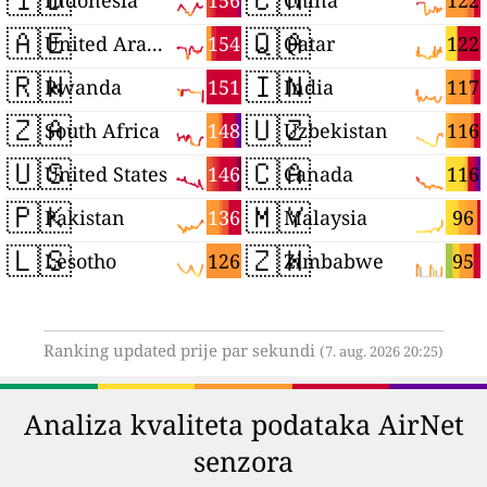
156
122
Indonesia
China
🇦🇪
🇶🇦
154
122
United Arab Emirates
Qatar
🇷🇼
🇮🇳
151
117
Rwanda
India
🇿🇦
🇺🇿
148
116
South Africa
Uzbekistan
🇺🇸
🇨🇦
146
116
United States
Canada
🇵🇰
🇲🇾
136
96
Pakistan
Malaysia
🇱🇸
🇿🇼
126
95
Lesotho
Zimbabwe
Ranking updated prije par sekundi
(7. aug. 2026 20:25)
Analiza kvaliteta podataka AirNet
senzora