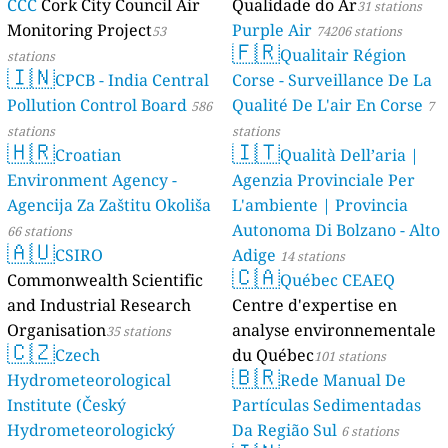
CCC
Cork City Council Air
Qualidade do Ar
31 stations
Monitoring Project
Purple Air
53
74206 stations
🇫🇷
Qualitair Région
stations
🇮🇳
CPCB - India Central
Corse - Surveillance De La
Pollution Control Board
Qualité De L'air En Corse
586
7
stations
stations
🇭🇷
🇮🇹
Croatian
Qualità Dell’aria |
Environment Agency -
Agenzia Provinciale Per
Agencija Za Zaštitu Okoliša
L'ambiente | Provincia
Autonoma Di Bolzano - Alto
66 stations
🇦🇺
CSIRO
Adige
14 stations
🇨🇦
Commonwealth Scientific
Québec CEAEQ
and Industrial Research
Centre d'expertise en
Organisation
analyse environnementale
35 stations
🇨🇿
Czech
du Québec
101 stations
🇧🇷
Hydrometeorological
Rede Manual De
Institute (Český
Partículas Sedimentadas
Hydrometeorologický
Da Região Sul
6 stations