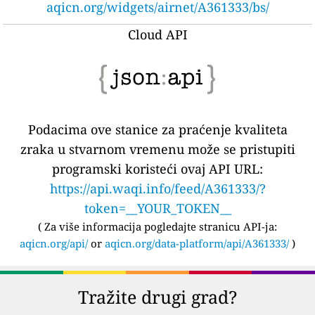
aqicn.org/widgets/airnet/A361333/bs/
Cloud API
Podacima ove stanice za praćenje kvaliteta
zraka u stvarnom vremenu može se pristupiti
programski koristeći ovaj API URL:
https://api.waqi.info/feed/A361333/?
token=__YOUR_TOKEN__
(
Za više informacija pogledajte stranicu API-ja:
aqicn.org/api/
or
aqicn.org/data-platform/api/A361333/
)
Tražite drugi grad?