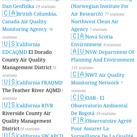
Dan Geofisika
(Norwegian Institute For
29 stations
🇨🇦
British Columbia,
Air Research)
77 stations
Canada Air Quality
Northwest Clean Air
Monitoring Agency
Agency
78
7 stations
🇨🇦
Nova Scotia
stations
🇺🇸
California
Environment
9 stations
🇦🇺
EDCAQMD
El Dorado
NSW Department Of
County Air Quality
Planning And Environment
Management District
75
131 stations
🇨🇦
NWT Air Quality
stations
🇺🇸
California FRAQMD
Monitoring Network
7
The Feather River AQMD
1
stations
🇨🇴
OAB - El
stations
🇺🇸
California RIVR
Observatorio Ambiental
Riverside County Air
De Bogotá
19 stations
🇫🇷
Quality Management
Observatoire Agréé
District
Pour Assurer La
16 stations
🇺🇸
California SBCAPCD
Surveillance De La Qualité