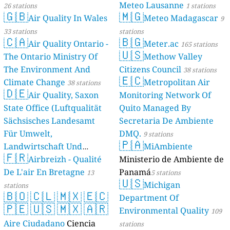
Meteo Lausanne
26 stations
1 stations
🇬🇧
🇲🇬
Air Quality In Wales
Meteo Madagascar
9
33 stations
stations
🇨🇦
🇧🇬
Air Quality Ontario -
Meter.ac
165 stations
🇺🇸
The Ontario Ministry Of
Methow Valley
The Environment And
Citizens Council
38 stations
🇪🇨
Climate Change
Metropolitan Air
38 stations
🇩🇪
Air Quality, Saxon
Monitoring Network Of
State Office (Luftqualität
Quito Managed By
Sächsisches Landesamt
Secretaria De Ambiente
Für Umwelt,
DMQ.
9 stations
🇵🇦
Landwirtschaft Und
MiAmbiente
🇫🇷
Geologie)
Airbreizh - Qualité
Ministerio de Ambiente de
50 stations
De L'air En Bretagne
Panamá
13
5 stations
🇺🇸
Michigan
stations
🇧🇴
🇨🇱
🇲🇽
🇪🇨
Department Of
🇵🇪
🇺🇸
🇲🇽
🇦🇷
Environmental Quality
109
Aire Ciudadano
Ciencia
stations