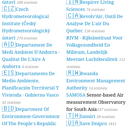
🇮🇳
ústav)
Respirer Living
188 stations
🇨🇿
Czech
Sciences
74 stations
🇨🇦
Hydrometeorological
Revolv'Air, Outil De
Institute (Český
Analyse De L'air Du
Hydrometeorologický
Québec
126 stations
ústav)
RIVM - Rijksinstituut Voor
274 stations
🇦🇩
Departament De
Volksgezondheid En
Medi Ambient D'Andorra -
Milieum, Landelijk
Qualitat De L'Aire A
Meetnet Luchtkwaliteit
112
Andorra
4 stations
stations
🇪🇸
🇷🇼
Departamento De
Rwanda
Medio Ambiente,
Environment Management
Planificación Territorial Y
Authority
14 stations
Vivienda · Gobierno Vasco
SAMOSA
Sensor-based Air
measurement Observatory
62 stations
🇧🇩
Department Of
for South Asia
337 stations
🇹🇭
Environment-Government
Sansiri
58 stations
🇺🇦
Of The People's Republic
Save Dnipro
1815