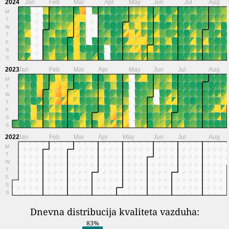
2024
Jan
Feb
Mar
Apr
May
Jun
Jul
Aug
M
T
W
T
F
S
S
2023
Jan
Feb
Mar
Apr
May
Jun
Jul
Aug
M
T
W
T
F
S
S
2022
Jan
Feb
Mar
Apr
May
Jun
Jul
Aug
M
T
W
T
F
S
S
Dnevna distribucija kvaliteta vazduha:
83%