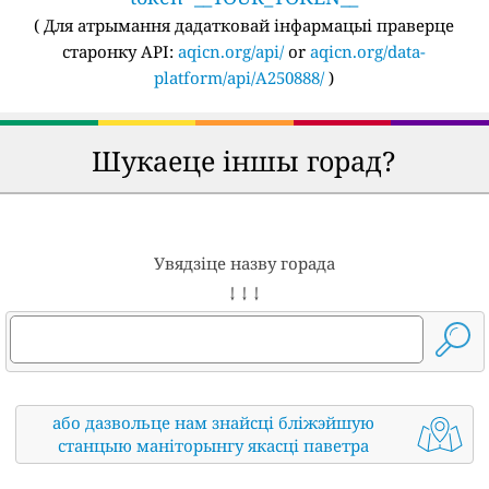
(
Для атрымання дадатковай інфармацыі праверце
старонку API:
aqicn.org/api/
or
aqicn.org/data-
platform/api/A250888/
)
Шукаеце іншы горад?
Увядзіце назву горада
↓ ↓ ↓
або дазвольце нам знайсці бліжэйшую
станцыю маніторынгу якасці паветра