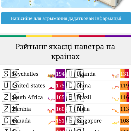
Націсніце для атрымання дадатковай інфармацыі
Рэйтынг якасці паветра па
краінах
🇸🇨
🇺🇬
194
131
Seychelles
Uganda
🇺🇸
🇨🇳
175
119
United States
China
🇿🇦
🇧🇷
165
116
South Africa
Brazil
🇿🇲
🇮🇳
160
113
Zambia
India
🇨🇦
🇸🇬
151
108
Canada
Singapore