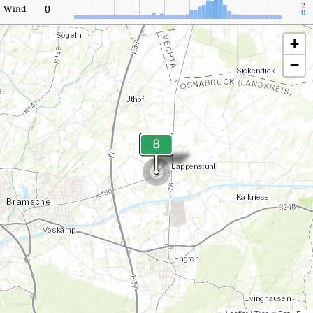
2
0
Wind
0
+
−