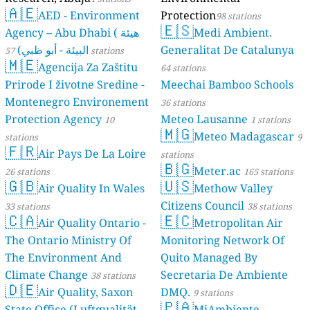
🇦🇪
AED - Environment
Protection
98 stations
🇪🇸
Agency – Abu Dhabi ( هيئة
Medi Ambient.
البيئة - أبو ظبي)
Generalitat De Catalunya
57 stations
🇲🇪
Agencija Za Zaštitu
64 stations
Prirode I životne Sredine -
Meechai Bamboo Schools
Montenegro Environement
36 stations
Protection Agency
Meteo Lausanne
10
1 stations
🇲🇬
Meteo Madagascar
stations
9
🇫🇷
Air Pays De La Loire
stations
🇧🇬
Meter.ac
26 stations
165 stations
🇬🇧
🇺🇸
Air Quality In Wales
Methow Valley
Citizens Council
33 stations
38 stations
🇨🇦
🇪🇨
Air Quality Ontario -
Metropolitan Air
The Ontario Ministry Of
Monitoring Network Of
The Environment And
Quito Managed By
Climate Change
Secretaria De Ambiente
38 stations
🇩🇪
Air Quality, Saxon
DMQ.
9 stations
🇵🇦
State Office (Luftqualität
MiAmbiente