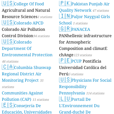
🇺🇸
🇵🇰
College Of Food
Pakistan Punjab Air
Agricultural and Natural
Quality Network
47 stations
🇮🇳
Resource Sciences
Paljor Naygyal Girls
1 stations
🇺🇸
Colorado APCD
School
1 stations
🇬🇷
Colorado Air Pollution
PANACEA
Control Division
PANhellenic infrastructure
94 stations
🇺🇸
Colorado
for Atmospheric
Department Of
Composition and climatE
Environmental Protection
chAnge
123 stations
🇵🇪
PCUP
Pontificia
46 stations
🇨🇦
Columbia Shuswap
Universidad Católica del
Regional District Air
Perú
5 stations
🇺🇸
Monitoring Project
Physicians For Social
35
Responsibility
stations
Communities Against
Pennsylvania
114 stations
🇱🇺
Pollution (CAP)
Portail De
11 stations
🇪🇸
Consejería De
L'Environnement Du
Educación, Universidades
Grand-duché De