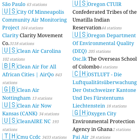
🇺🇸
São Paulo
Oregon CTUIR
63 stations
🇺🇸
City Of Minneapolis
Confederated Tribes of the
Community Air Monitoring
Umatilla Indian
Project
Reservation
164 stations
44 stations
🇺🇸
Clarity
Clarity Movement
Oregon Department
Co.
Of Environmental Quality
3118 stations
🇺🇸
Clean Air Carolina
(DEQ)
205 stations
Osc.lk
The Overseas School
102 stations
🇧🇷
Clean Air For All
of Colombo
4 stations
🇨🇭
African Cities | AirQo
OSTLUFT - Die
843
Luftqualitätsüberwachung
stations
🇬🇧
Clean Air
Der Ostschweizer Kantone
Nottingham
Und Des Fürstentums
13 stations
🇺🇸
Clean Air Now
Liechtenstein
18 stations
🇬🇭
Kansas (CANK)
Oxygen City
34 stations
🇺🇸
CleanAIRE NC
Environmental Protection
193
Agency in Ghana
stations
2 stations
🇹🇭
Cmu Ccdc
Pai Air
3433 stations
28 stations