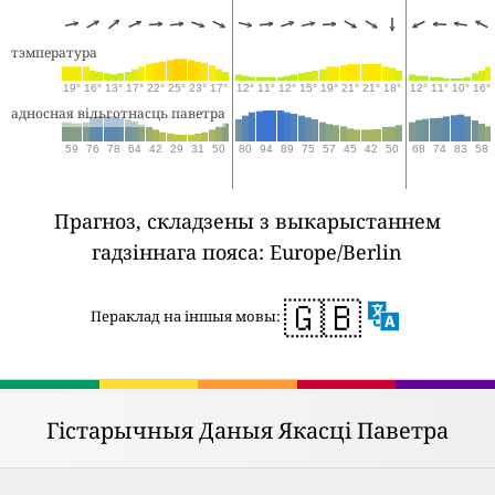
тэмпература
19°
16°
13°
17°
22°
25°
23°
17°
12°
11°
12°
15°
19°
21°
21°
18°
12°
11°
10°
16°
адносная вільготнасць паветра
59
76
78
64
42
29
31
50
80
94
89
75
57
45
42
50
68
74
83
58
Прагноз, складзены з выкарыстаннем
гадзіннага пояса: Europe/Berlin
🇬🇧
Пераклад на іншыя мовы:
Гістарычныя Даныя Якасці Паветра