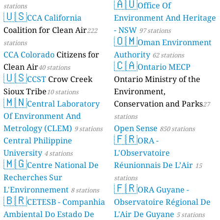
🇦🇺
Mayotte
Office Of
stations
4 stations
🇺🇸
CCA California
Environment And Heritage
Coalition for Clean Air
- NSW
222
97 stations
🇴🇲
Oman Environment
stations
CCA Colorado
Citizens for
Authority
62 stations
🇨🇦
Clean Air
Ontario MECP
40 stations
🇺🇸
CCST
Crow Creek
Ontario Ministry of the
Sioux Tribe
Environment,
10 stations
🇲🇳
Central Laboratory
Conservation and Parks
27
Of Environment And
stations
Metrology (CLEM)
Open Sense
9 stations
850 stations
🇫🇷
Central Philippine
ORA -
University
L'Observatoire
4 stations
🇲🇬
Centre National De
Réunionnais De L’Air
15
Recherches Sur
stations
🇫🇷
L'Environnement
ORA Guyane -
8 stations
🇧🇷
CETESB - Companhia
Observatoire Régional De
Ambiental Do Estado De
L'Air De Guyane
5 stations