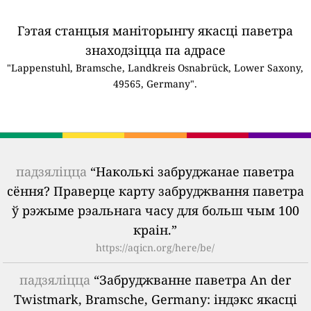
Гэтая станцыя маніторынгу якасці паветра
знаходзіцца па адрасе
"Lappenstuhl, Bramsche, Landkreis Osnabrück, Lower Saxony,
49565, Germany".
падзяліцца
“Наколькі забруджанае паветра
сёння? Праверце карту забруджвання паветра
ў рэжыме рэальнага часу для больш чым 100
краін.”
https://aqicn.org/here/be/
падзяліцца
“Забруджванне паветра An der
Twistmark, Bramsche, Germany: індэкс якасці