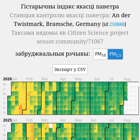
Гістарычны індэкс якасці паветра
Станцыя кантролю якасці паветра:
An der
Twistmark, Bramsche, Germany
[id
250888
]
Таксама вядомы як
Citizen Science project
sensor.community/71067
забруджвальныя рэчывы:
PM
PM
10
2.5
Экспарт у CSV
2026
Jan
Feb
Mar
Apr
May
Jun
Jul
Aug
M
T
W
T
F
S
S
2025
Jan
Feb
Mar
Apr
May
Jun
Jul
Aug
M
T
W