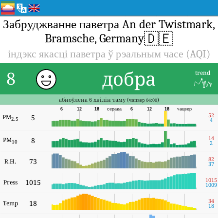
Забруджванне паветра An der Twistmark,
🇩🇪
Bramsche, Germany
індэкс якасці паветра ў рэальным часе (AQI)
добра
8
trend
абноўлена 6 хвілін таму (
)
чацвер 04:00
6
12
18
серада
6
12
18
чацвер
52
PM
5
2.5
4
14
PM
8
10
2
82
73
R.H.
37
1015
1015
Press
1009
34
18
Temp
18