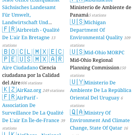
Sächsisches Landesamt
Ministerio de Ambiente de
Für Umwelt,
Panamá
5 stations
🇺🇸
Landwirtschaft Und
Michigan
🇫🇷
Geologie)
Airbreizh - Qualité
Department Of
50 stations
De L'air En Bretagne
Environmental Quality
13
109
stations
stations
🇧🇴
🇨🇱
🇲🇽
🇪🇨
🇺🇸
Mid-Ohio MORPC
🇵🇪
🇺🇸
🇲🇽
🇦🇷
Mid-Ohio Regional
Aire Ciudadano
Ciencia
Planning Commission
150
ciudadana por la Calidad
stations
🇺🇾
del Aire
Ministerio De
806 stations
🇰🇿
AirKaz.org
Ambiente De La República
249 stations
🇫🇷
AirParif -
Oriental Del Uruguay
6
Association De
stations
🇶🇦
Surveillance De La Qualité
Ministry Of
De L'air En Île-de-France
Environment And Climate
39
Change, State Of Qatar
stations
16
🇱🇰