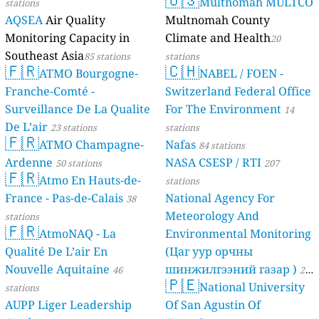
Multnomah MULTCO
stations
AQSEA
Air Quality
Multnomah County
Monitoring Capacity in
Climate and Health
20
Southeast Asia
85 stations
stations
🇫🇷
🇨🇭
ATMO Bourgogne-
NABEL / FOEN -
Franche-Comté -
Switzerland Federal Office
Surveillance De La Qualite
For The Environment
14
De L’air
23 stations
stations
🇫🇷
ATMO Champagne-
Nafas
84 stations
Ardenne
NASA CSESP / RTI
50 stations
207
🇫🇷
Atmo En Hauts-de-
stations
France - Pas-de-Calais
National Agency For
38
Meteorology And
stations
🇫🇷
AtmoNAQ - La
Environmental Monitoring
Qualité De L’air En
(Цаг уур орчны
Nouvelle Aquitaine
шинжилгээний газар )
46
21
🇵🇪
National University
stations
stations
AUPP Liger Leadership
Of San Agustin Of