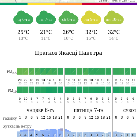
Leaflet
|
Tiles © Esri - Esri, DeLorme, NAVTEQ, TomTom, Intermap, iPC, USGS, FAO, NPS, NRCAN, GeoBase, Kadaster NL, Ordnance Survey, Esri Japan, METI, Esri China (Hong Kong), and the GIS User Community
чц 6-га
пт 7-га
сб 8-га
нд 9-га
пн 10-га
25°C
21°C
26°C
32°C
32°C
13°C
11°C
10°C
15°C
14°C
Прагноз Якасці Паветра
PM
2.5
20
22
18
15
13
14
13
10
10
11
13
15
10
10
10
10
11
12
11
11
20
20
15
13
9
9
11
10
10
10
13
12
9
9
10
10
11
12
10
11
PM
10
9
10
8
7
7
4
5
4
5
5
5
7
6
5
5
5
5
7
6
6
9
10
8
7
7
4
5
4
5
5
5
7
6
5
5
5
5
7
6
6
чацвер 6-га
пятніца 7-га
субот
1
3
6
9
12
15
18
21
0
3
6
9
12
15
18
21
0
3
6
9
гадзіну
Хуткасць ветру
3
4
4
5
6
7
8
6
3
2
2
2
3
3
2
2
3
2
1
0