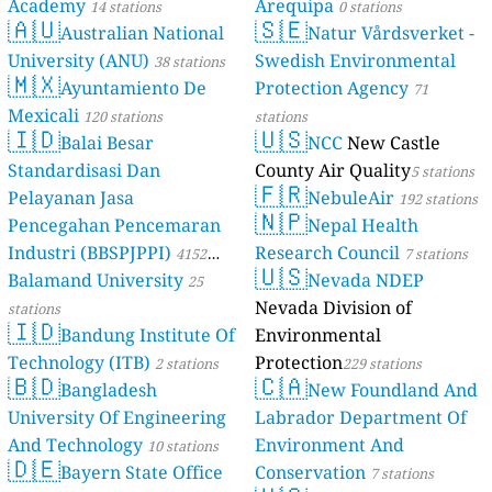
Academy
Arequipa
14 stations
0 stations
🇦🇺
🇸🇪
Australian National
Natur Vårdsverket -
University (ANU)
Swedish Environmental
38 stations
🇲🇽
Ayuntamiento De
Protection Agency
71
Mexicali
120 stations
stations
🇮🇩
🇺🇸
Balai Besar
NCC
New Castle
Standardisasi Dan
County Air Quality
5 stations
🇫🇷
Pelayanan Jasa
NebuleAir
192 stations
🇳🇵
Pencegahan Pencemaran
Nepal Health
Industri (BBSPJPPI)
Research Council
4152
7 stations
🇺🇸
Balamand University
Nevada NDEP
stations
25
Nevada Division of
stations
🇮🇩
Bandung Institute Of
Environmental
Technology (ITB)
Protection
2 stations
229 stations
🇧🇩
🇨🇦
Bangladesh
New Foundland And
University Of Engineering
Labrador Department Of
And Technology
Environment And
10 stations
🇩🇪
Bayern State Office
Conservation
7 stations