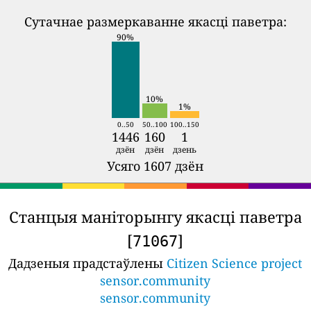
Сутачнае размеркаванне якасці паветра:
90%
10%
1%
0..50
50..100
100..150
1446
160
1
дзён
дзён
дзень
Усяго 1607 дзён
Станцыя маніторынгу якасці паветра
[
]
71067
Дадзеныя прадстаўлены
Citizen Science project
sensor.community
sensor.community