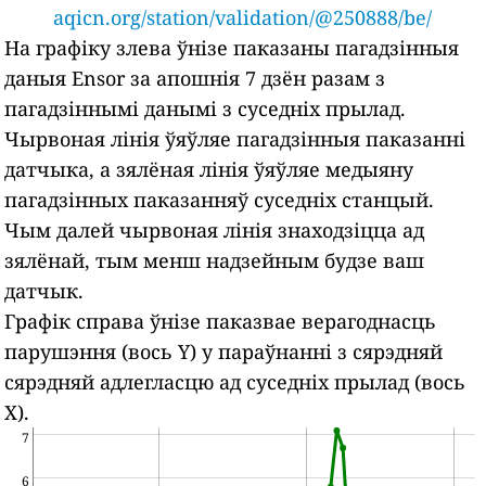
aqicn.org/station/validation/@250888/be/
На графіку злева ўнізе паказаны пагадзінныя
даныя Ensor за апошнія 7 дзён разам з
пагадзіннымі данымі з суседніх прылад.
Чырвоная лінія ўяўляе пагадзінныя паказанні
датчыка, а зялёная лінія ўяўляе медыяну
пагадзінных паказанняў суседніх станцый.
Чым далей чырвоная лінія знаходзіцца ад
зялёнай, тым менш надзейным будзе ваш
датчык.
Графік справа ўнізе паказвае верагоднасць
парушэння (вось Y) у параўнанні з сярэдняй
сярэдняй адлегласцю ад суседніх прылад (вось
X).
7
6