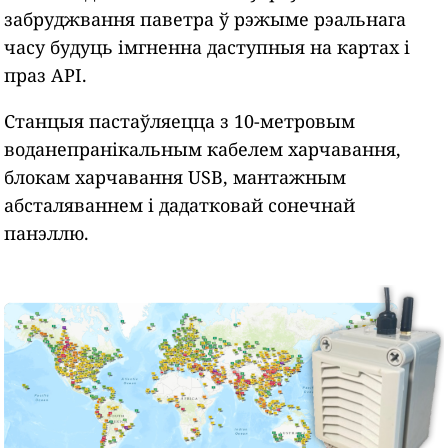
забруджвання паветра ў рэжыме рэальнага
часу будуць імгненна даступныя на картах і
праз API.
Станцыя пастаўляецца з 10-метровым
воданепранікальным кабелем харчавання,
блокам харчавання USB, мантажным
абсталяваннем і дадатковай сонечнай
панэллю.