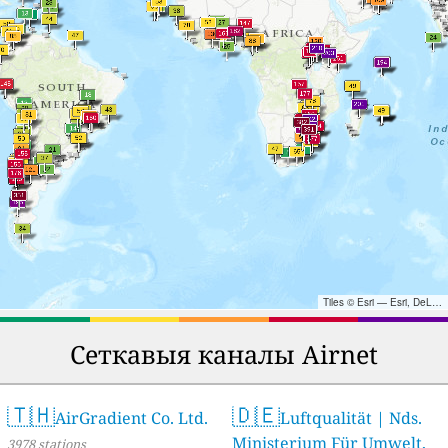
Tiles © Esri — Esri, DeLorme, NAVTEQ, TomTom, Intermap, iPC, USGS, FAO, NPS, NRCAN, GeoBase, Kadaster NL, Ordnance Survey, Esri Japan, METI, Esri China (Hong Kong), and the GIS User Community
Сеткавыя каналы Airnet
🇹🇭
🇩🇪
AirGradient Co. Ltd.
Luftqualität | Nds.
Ministerium Für Umwelt,
3978 stations