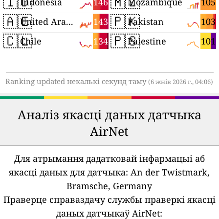
🇮🇩
🇲🇿
146
105
Indonesia
Mozambique
🇦🇪
🇵🇰
143
103
United Arab Emirates
Pakistan
🇨🇱
🇵🇸
134
101
Chile
Palestine
Ranking updated некалькі секунд таму
(6 жнів 2026 г., 04:06)
Аналіз якасці даных датчыка
AirNet
Для атрымання дадатковай інфармацыі аб
якасці даных для датчыка:
An der Twistmark,
Bramsche, Germany
Праверце справаздачу службы праверкі якасці
даных датчыкаў AirNet: