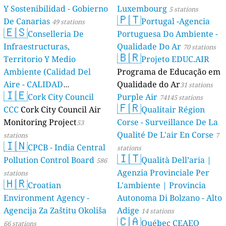
Y Sostenibilidad - Gobierno
Luxembourg
5 stations
🇵🇹
De Canarias
Portugal -Agencia
49 stations
🇪🇸
Conselleria De
Portuguesa Do Ambiente -
Infraestructuras,
Qualidade Do Ar
70 stations
🇧🇷
Territorio Y Medio
Projeto EDUC.AIR
Ambiente (Calidad Del
Programa de Educação em
Aire - CALIDAD
Qualidade do Ar
31 stations
🇮🇪
AMBIENTAL)
Cork City Council
Purple Air
23 stations
74145 stations
🇫🇷
CCC
Cork City Council Air
Qualitair Région
Monitoring Project
Corse - Surveillance De La
53
Qualité De L'air En Corse
stations
7
🇮🇳
CPCB - India Central
stations
🇮🇹
Pollution Control Board
Qualità Dell’aria |
586
Agenzia Provinciale Per
stations
🇭🇷
Croatian
L'ambiente | Provincia
Environment Agency -
Autonoma Di Bolzano - Alto
Agencija Za Zaštitu Okoliša
Adige
14 stations
🇨🇦
Québec CEAEQ
66 stations