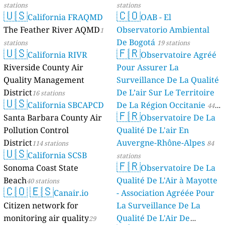
stations
stations
🇺🇸
🇨🇴
California FRAQMD
OAB - El
The Feather River AQMD
Observatorio Ambiental
1
De Bogotá
stations
19 stations
🇺🇸
🇫🇷
California RIVR
Observatoire Agréé
Riverside County Air
Pour Assurer La
Quality Management
Surveillance De La Qualité
District
De L’air Sur Le Territoire
16 stations
🇺🇸
California SBCAPCD
De La Région Occitanie
44
🇫🇷
Santa Barbara County Air
Observatoire De La
stations
Pollution Control
Qualité De L'air En
District
Auvergne-Rhône-Alpes
114 stations
84
🇺🇸
California SCSB
stations
🇫🇷
Sonoma Coast State
Observatoire De La
Beach
Qualité De L'Air à Mayotte
40 stations
🇨🇴
🇪🇸
Canair.io
- Association Agréée Pour
Citizen network for
La Surveillance De La
monitoring air quality
Qualité De L'Air De
29