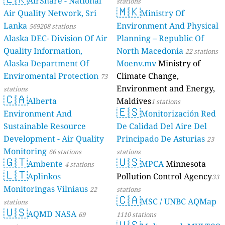
AirShare - National
stations
🇲🇰
Air Quality Network, Sri
Ministry Of
Lanka
Environment And Physical
569208 stations
Alaska DEC- Division Of Air
Planning – Republic Of
Quality Information,
North Macedonia
22 stations
Alaska Department Of
Moenv.mv
Ministry of
Enviromental Protection
Climate Change,
73
Environment and Energy,
stations
🇨🇦
Alberta
Maldives
1 stations
🇪🇸
Environment And
Monitorización Red
Sustainable Resource
De Calidad Del Aire Del
Development - Air Quality
Principado De Asturias
23
Monitoring
66 stations
stations
🇬🇹
🇺🇸
Ambente
MPCA
Minnesota
4 stations
🇱🇹
Aplinkos
Pollution Control Agency
33
Monitoringas Vilniaus
22
stations
🇨🇦
MSC / UNBC AQMap
stations
🇺🇸
AQMD NASA
69
1110 stations
🇺🇸