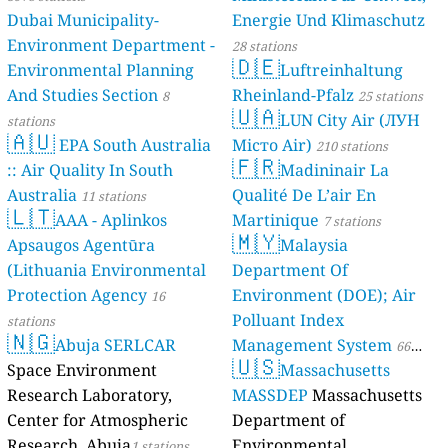
Dubai Municipality-
Energie Und Klimaschutz
Environment Department -
28 stations
🇩🇪
Environmental Planning
Luftreinhaltung
And Studies Section
Rheinland-Pfalz
8
25 stations
🇺🇦
LUN City Air (ЛУН
stations
🇦🇺
EPA South Australia
Місто Air)
210 stations
🇫🇷
:: Air Quality In South
Madininair La
Australia
Qualité De L’air En
11 stations
🇱🇹
AAA - Aplinkos
Martinique
7 stations
🇲🇾
Apsaugos Agentūra
Malaysia
(Lithuania Environmental
Department Of
Protection Agency
Environment (DOE); Air
16
Polluant Index
stations
🇳🇬
Abuja SERLCAR
Management System
66
🇺🇸
Space Environment
Massachusetts
stations
Research Laboratory,
MASSDEP
Massachusetts
Center for Atmospheric
Department of
Research, Abuja
Environmental
1 stations