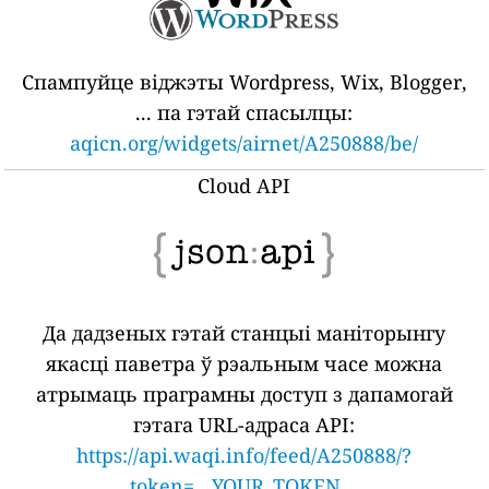
Спампуйце віджэты Wordpress, Wix, Blogger,
... па гэтай спасылцы:
aqicn.org/widgets/airnet/A250888/be/
Cloud API
Да дадзеных гэтай станцыі маніторынгу
якасці паветра ў рэальным часе можна
атрымаць праграмны доступ з дапамогай
гэтага URL-адраса API:
https://api.waqi.info/feed/A250888/?
token=__YOUR_TOKEN__