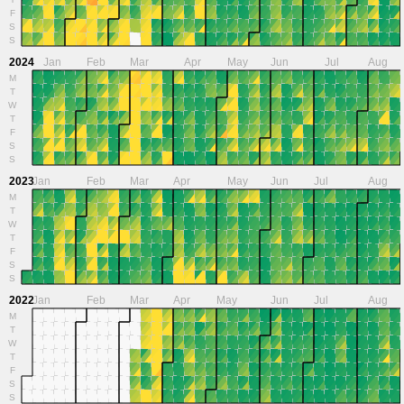
T
F
S
S
2024
Jan
Feb
Mar
Apr
May
Jun
Jul
Aug
M
T
W
T
F
S
S
2023
Jan
Feb
Mar
Apr
May
Jun
Jul
Aug
M
T
W
T
F
S
S
2022
Jan
Feb
Mar
Apr
May
Jun
Jul
Aug
M
T
W
T
F
S
S