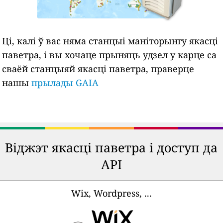
Ці, калі ў вас няма станцыі маніторынгу якасці
паветра, і вы хочаце прыняць удзел у карце са
сваёй станцыяй якасці паветра, праверце
нашы
прылады GAIA
Віджэт якасці паветра і доступ да
API
Wix, Wordpress, ...