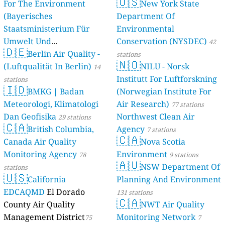
🇺🇸
For The Environment
New York State
(Bayerisches
Department Of
Staatsministerium Für
Environmental
Umwelt Und
Conservation (NYSDEC)
42
🇩🇪
Berlin Air Quality -
Verbraucherschutz) - LfU
stations
🇳🇴
(Luftqualität In Berlin)
NILU - Norsk
46 stations
14
Institutt For Luftforskning
stations
🇮🇩
BMKG | Badan
(Norwegian Institute For
Meteorologi, Klimatologi
Air Research)
77 stations
Dan Geofisika
Northwest Clean Air
29 stations
🇨🇦
British Columbia,
Agency
7 stations
🇨🇦
Canada Air Quality
Nova Scotia
Monitoring Agency
Environment
78
9 stations
🇦🇺
NSW Department Of
stations
🇺🇸
California
Planning And Environment
EDCAQMD
El Dorado
131 stations
🇨🇦
County Air Quality
NWT Air Quality
Management District
Monitoring Network
75
7