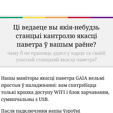
Ці ведаеце вы якія-небудзь
станцыі кантролю якасці
паветра ў вашым раёне?
чаму б не прыняць удзел у карце са сваёй
уласнай станцыяй якасці паветра?
Нашы маніторы якасці паветра GAIA вельмі
простыя ў наладжванні: вам спатрэбіцца
толькі кропка доступу WIFI і блок харчавання,
сумяшчальны з USB.
Пасля падключэння вашы ўзроўні