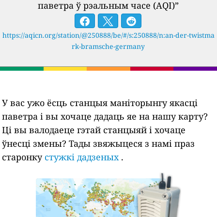
паветра ў рэальным часе (AQI)”
https://aqicn.org/station/@250888/be/#/s:250888/n:an-der-twistma
rk-bramsche-germany
У вас ужо ёсць станцыя маніторынгу якасці
паветра і вы хочаце дадаць яе на нашу карту?
Ці вы валодаеце гэтай станцыяй і хочаце
ўнесці змены? Тады звяжыцеся з намі праз
старонку
стужкі дадзеных
.