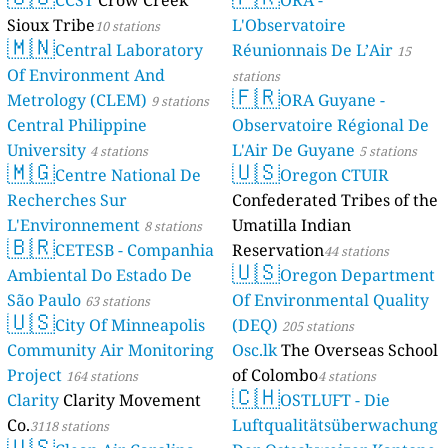
CCST
Crow Creek
ORA -
Sioux Tribe
L'Observatoire
10 stations
🇲🇳
Central Laboratory
Réunionnais De L’Air
15
Of Environment And
stations
🇫🇷
Metrology (CLEM)
ORA Guyane -
9 stations
Central Philippine
Observatoire Régional De
University
L'Air De Guyane
4 stations
5 stations
🇲🇬
🇺🇸
Centre National De
Oregon CTUIR
Recherches Sur
Confederated Tribes of the
L'Environnement
Umatilla Indian
8 stations
🇧🇷
CETESB - Companhia
Reservation
44 stations
🇺🇸
Ambiental Do Estado De
Oregon Department
São Paulo
Of Environmental Quality
63 stations
🇺🇸
City Of Minneapolis
(DEQ)
205 stations
Community Air Monitoring
Osc.lk
The Overseas School
Project
of Colombo
164 stations
4 stations
🇨🇭
Clarity
Clarity Movement
OSTLUFT - Die
Co.
Luftqualitätsüberwachung
3118 stations
🇺🇸