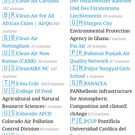
Clean Air Carolina
Der Ostschweizer Kantone
Und Des Fürstentums
102 stations
🇧🇷
Clean Air For All
Liechtenstein
18 stations
🇬🇭
African Cities | AirQo
Oxygen City
845
Environmental Protection
stations
🇬🇧
Clean Air
Agency in Ghana
2 stations
Nottingham
Pai Air
13 stations
28 stations
🇺🇸
🇵🇰
Clean Air Now
Pakistan Punjab Air
Kansas (CANK)
Quality Network
34 stations
47 stations
🇺🇸
🇮🇳
CleanAIRE NC
Paljor Naygyal Girls
193
School
stations
1 stations
🇹🇭
🇬🇷
Cmu Ccdc
PANACEA
3433 stations
🇺🇸
College Of Food
PANhellenic infrastructure
Agricultural and Natural
for Atmospheric
Resource Sciences
Composition and climatE
1 stations
🇺🇸
Colorado APCD
chAnge
123 stations
🇵🇪
Colorado Air Pollution
PCUP
Pontificia
Control Division
Universidad Católica del
94 stations