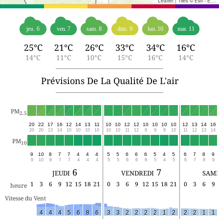
Leaflet
|
Tiles © Esri - Esri, DeLorme, NAVTEQ, TomTom, Intermap, iPC, USGS, FAO, NPS, NRCAN, GeoBase, Kadaster NL, Ordnance Survey, Esri Japan, METI, Esri China (Hong Kong), and the GIS User Community
jeu. 6
ven. 7
sam. 8
dim. 9
lun. 10
mar. 11
25°C
21°C
26°C
33°C
34°C
16°C
14°C
11°C
10°C
15°C
16°C
14°C
Prévisions De La Qualité De L'air
PM
2.5
20
22
17
16
12
14
13
11
10
10
12
12
10
10
10
10
12
13
14
16
20
20
13
14
10
10
10
10
10
10
11
12
9
9
9
10
11
12
13
14
PM
10
9
10
8
7
7
4
4
4
5
5
6
6
6
5
4
5
6
7
8
9
9
10
8
7
7
4
4
4
5
5
6
6
6
5
4
5
6
7
8
9
jeudi 6
vendredi 7
same
1
3
6
9
12
15
18
21
0
3
6
9
12
15
18
21
0
3
6
9
heure
Vitesse du Vent
4
4
4
5
6
8
6
3
3
2
2
2
2
1
2
2
2
1
1