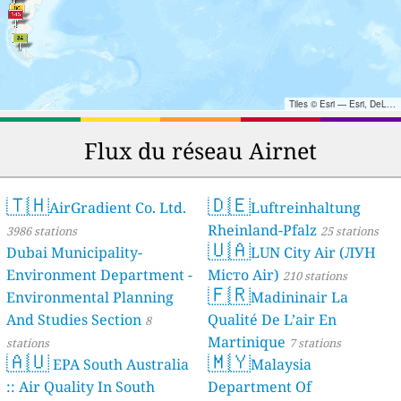
Tiles © Esri — Esri, DeLorme, NAVTEQ, TomTom, Intermap, iPC, USGS, FAO, NPS, NRCAN, GeoBase, Kadaster NL, Ordnance Survey, Esri Japan, METI, Esri China (Hong Kong), and the GIS User Community
Flux du réseau Airnet
🇹🇭
🇩🇪
AirGradient Co. Ltd.
Luftreinhaltung
Rheinland-Pfalz
3986 stations
25 stations
🇺🇦
Dubai Municipality-
LUN City Air (ЛУН
Environment Department -
Місто Air)
210 stations
🇫🇷
Environmental Planning
Madininair La
And Studies Section
Qualité De L’air En
8
Martinique
stations
7 stations
🇦🇺
🇲🇾
EPA South Australia
Malaysia
:: Air Quality In South
Department Of