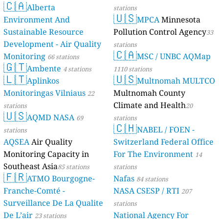
🇨🇦
Alberta
stations
🇺🇸
Environment And
MPCA
Minnesota
Sustainable Resource
Pollution Control Agency
33
Development - Air Quality
stations
🇨🇦
Monitoring
MSC / UNBC AQMap
66 stations
🇬🇹
Ambente
4 stations
1110 stations
🇱🇹
🇺🇸
Aplinkos
Multnomah MULTCO
Monitoringas Vilniaus
Multnomah County
22
Climate and Health
stations
20
🇺🇸
AQMD NASA
69
stations
🇨🇭
NABEL / FOEN -
stations
AQSEA
Air Quality
Switzerland Federal Office
Monitoring Capacity in
For The Environment
14
Southeast Asia
85 stations
stations
🇫🇷
ATMO Bourgogne-
Nafas
84 stations
Franche-Comté -
NASA CSESP / RTI
207
Surveillance De La Qualite
stations
De L’air
National Agency For
23 stations