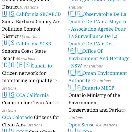
District
16 stations
stations
🇺🇸
🇫🇷
California SBCAPCD
Observatoire De La
Santa Barbara County Air
Qualité De L'Air à Mayotte
Pollution Control
- Association Agréée Pour
District
La Surveillance De La
114 stations
🇺🇸
California SCSB
Qualité De L'Air De
🇦🇺
Sonoma Coast State
Mayotte
Office Of
4 stations
Beach
Environment And Heritage
40 stations
🇨🇴
🇪🇸
Canair.io
- NSW
97 stations
🇴🇲
Citizen network for
Oman Environment
monitoring air quality
Authority
29
62 stations
🇨🇦
Ontario MECP
stations
🇺🇸
CCA California
Ontario Ministry of the
Coalition for Clean Air
Environment,
222
Conservation and Parks
stations
27
CCA Colorado
Citizens for
stations
Clean Air
Open Sense
40 stations
850 stations
🇺🇸
🇫🇷