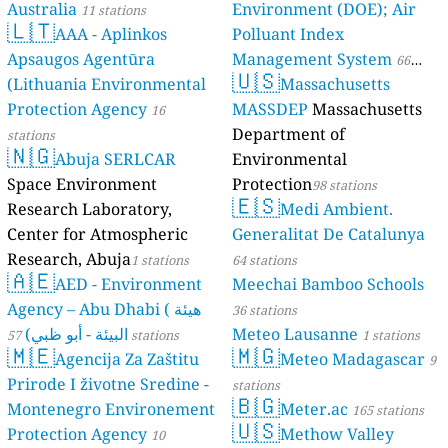
Australia
Environment (DOE); Air
11 stations
🇱🇹
AAA - Aplinkos
Polluant Index
Apsaugos Agentūra
Management System
66
🇺🇸
(Lithuania Environmental
Massachusetts
stations
Protection Agency
MASSDEP
Massachusetts
16
Department of
stations
🇳🇬
Abuja SERLCAR
Environmental
Space Environment
Protection
98 stations
🇪🇸
Research Laboratory,
Medi Ambient.
Center for Atmospheric
Generalitat De Catalunya
Research, Abuja
1 stations
64 stations
🇦🇪
AED - Environment
Meechai Bamboo Schools
Agency – Abu Dhabi ( هيئة
36 stations
البيئة - أبو ظبي)
Meteo Lausanne
57 stations
1 stations
🇲🇪
🇲🇬
Agencija Za Zaštitu
Meteo Madagascar
9
Prirode I životne Sredine -
stations
🇧🇬
Montenegro Environement
Meter.ac
165 stations
🇺🇸
Protection Agency
Methow Valley
10