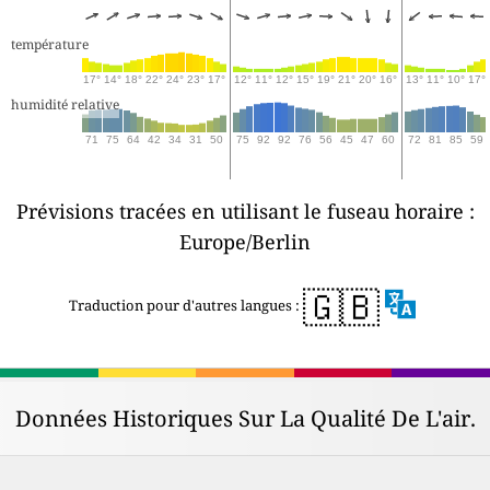
température
17°
14°
18°
22°
24°
23°
17°
12°
11°
12°
15°
19°
21°
20°
16°
13°
11°
10°
17°
humidité relative
71
75
64
42
34
31
50
75
92
92
76
56
45
47
60
72
81
85
59
Prévisions tracées en utilisant le fuseau horaire :
Europe/Berlin
🇬🇧
Traduction pour d'autres langues :
Données Historiques Sur La Qualité De L'air.