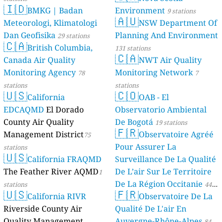
🇮🇩
BMKG | Badan
Environment
9 stations
🇦🇺
Meteorologi, Klimatologi
NSW Department Of
Dan Geofisika
Planning And Environment
29 stations
🇨🇦
British Columbia,
131 stations
🇨🇦
Canada Air Quality
NWT Air Quality
Monitoring Agency
Monitoring Network
78
7
stations
stations
🇺🇸
🇨🇴
California
OAB - El
EDCAQMD
El Dorado
Observatorio Ambiental
County Air Quality
De Bogotá
19 stations
🇫🇷
Management District
Observatoire Agréé
75
Pour Assurer La
stations
🇺🇸
California FRAQMD
Surveillance De La Qualité
The Feather River AQMD
De L’air Sur Le Territoire
1
De La Région Occitanie
stations
44
🇺🇸
🇫🇷
California RIVR
Observatoire De La
stations
Riverside County Air
Qualité De L'air En
Quality Management
Auvergne-Rhône-Alpes
84