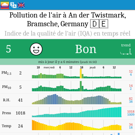
Pollution de l'air à An der Twistmark,
🇩🇪
Bramsche, Germany
Indice de la qualité de l'air (IQA) en temps réel
Bon
5
trend
mis à jour il y a 6 minutes (
)
jeudi 16:50
18
mercredi
6
12
18
jeudi
6
12
52
PM
2
2.5
4
14
PM
5
10
2
82
41
R.H.
38
1018
1018
Press
1009
34
24
Temp
18