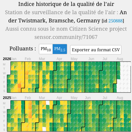
Indice historique de la qualité de l’air
Station de surveillance de la qualité de l'air :
An
der Twistmark, Bramsche, Germany
[id
250888
]
Aussi connu sous le nom
Citizen Science project
sensor.community/71067
Polluants :
PM
PM
Exporter au format CSV
10
2.5
2026
Jan
Feb
Mar
Apr
May
Jun
Jul
Aug
M
T
W
T
F
S
S
2025
Jan
Feb
Mar
Apr
May
Jun
Jul
Aug
M
T
W
T
F
S
S