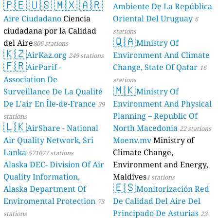
🇵🇪
🇺🇸
🇲🇽
🇦🇷
Ambiente De La República
Aire Ciudadano
Ciencia
Oriental Del Uruguay
6
ciudadana por la Calidad
stations
🇶🇦
del Aire
Ministry Of
806 stations
🇰🇿
AirKaz.org
Environment And Climate
249 stations
🇫🇷
AirParif -
Change, State Of Qatar
16
Association De
stations
🇲🇰
Surveillance De La Qualité
Ministry Of
De L'air En Île-de-France
Environment And Physical
39
Planning – Republic Of
stations
🇱🇰
AirShare - National
North Macedonia
22 stations
Air Quality Network, Sri
Moenv.mv
Ministry of
Lanka
Climate Change,
571077 stations
Alaska DEC- Division Of Air
Environment and Energy,
Quality Information,
Maldives
1 stations
🇪🇸
Alaska Department Of
Monitorización Red
Enviromental Protection
De Calidad Del Aire Del
73
Principado De Asturias
stations
23