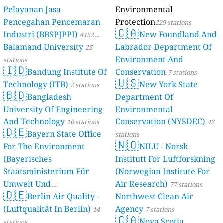
Pelayanan Jasa
Environmental
Pencegahan Pencemaran
Protection
229 stations
🇨🇦
Industri (BBSPJPPI)
New Foundland And
4152
Balamand University
Labrador Department Of
stations
25
Environment And
stations
🇮🇩
Bandung Institute Of
Conservation
7 stations
🇺🇸
Technology (ITB)
New York State
2 stations
🇧🇩
Bangladesh
Department Of
University Of Engineering
Environmental
And Technology
Conservation (NYSDEC)
10 stations
42
🇩🇪
Bayern State Office
stations
🇳🇴
For The Environment
NILU - Norsk
(Bayerisches
Institutt For Luftforskning
Staatsministerium Für
(Norwegian Institute For
Umwelt Und
Air Research)
77 stations
🇩🇪
Berlin Air Quality -
Verbraucherschutz) - LfU
Northwest Clean Air
(Luftqualität In Berlin)
Agency
46 stations
14
7 stations
🇨🇦
Nova Scotia
stations