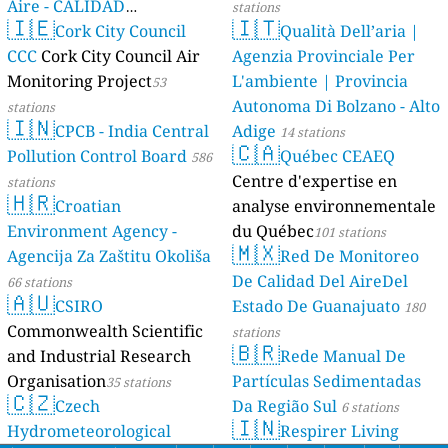
Aire - CALIDAD
stations
🇮🇪
🇮🇹
AMBIENTAL)
Cork City Council
Qualità Dell’aria |
23 stations
CCC
Cork City Council Air
Agenzia Provinciale Per
Monitoring Project
L'ambiente | Provincia
53
Autonoma Di Bolzano - Alto
stations
🇮🇳
CPCB - India Central
Adige
14 stations
🇨🇦
Pollution Control Board
Québec CEAEQ
586
Centre d'expertise en
stations
🇭🇷
Croatian
analyse environnementale
Environment Agency -
du Québec
101 stations
🇲🇽
Agencija Za Zaštitu Okoliša
Red De Monitoreo
De Calidad Del AireDel
66 stations
🇦🇺
CSIRO
Estado De Guanajuato
180
Commonwealth Scientific
stations
🇧🇷
and Industrial Research
Rede Manual De
Organisation
Partículas Sedimentadas
35 stations
🇨🇿
Czech
Da Região Sul
6 stations
🇮🇳
Hydrometeorological
Respirer Living