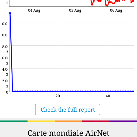
1
04 Aug
05 Aug
06 Aug
0.01
0.01
8.00e-
3
6.00e-
3
4.00e-
3
2.00e-
3
0
20
40
Check the full report
Carte mondiale AirNet