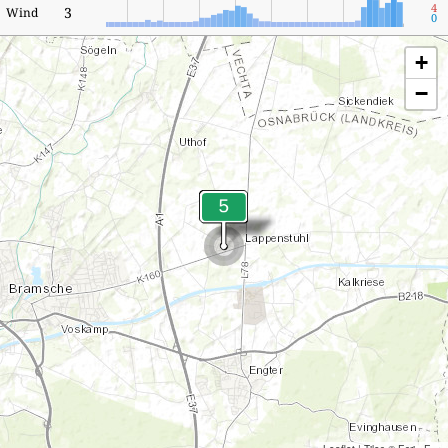
4
3
Wind
0
+
−