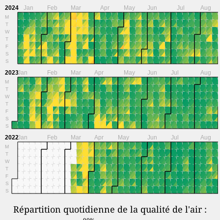
2024
Jan
Feb
Mar
Apr
May
Jun
Jul
Aug
M
T
W
T
F
S
S
2023
Jan
Feb
Mar
Apr
May
Jun
Jul
Aug
M
T
W
T
F
S
S
2022
Jan
Feb
Mar
Apr
May
Jun
Jul
Aug
M
T
W
T
F
S
S
Répartition quotidienne de la qualité de l'air :