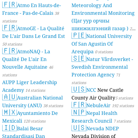
🇫🇷
Atmo En Hauts-de-
Meteorology And
France - Pas-de-Calais
Environmental Monitoring
38
(Цаг уур орчны
stations
🇫🇷
AtmoGE - La Qualité
шинжилгээний газар )
21
🇵🇪
De L’air Dans Le Grand Est
National University
stations
Of San Agustin Of
50 stations
🇫🇷
AtmoNAQ - La
Arequipa
0 stations
🇸🇪
Qualité De L’air En
Natur Vårdsverket -
Nouvelle Aquitaine
Swedish Environmental
46
Protection Agency
stations
71
AUPP Liger Leadership
stations
🇺🇸
Academy
NCC
New Castle
14 stations
🇦🇺
Australian National
County Air Quality
5 stations
🇫🇷
University (ANU)
NebuleAir
38 stations
192 stations
🇲🇽
🇳🇵
Ayuntamiento De
Nepal Health
Mexicali
Research Council
120 stations
7 stations
🇮🇩
🇺🇸
Balai Besar
Nevada NDEP
Standardisasi Dan
Nevada Division of