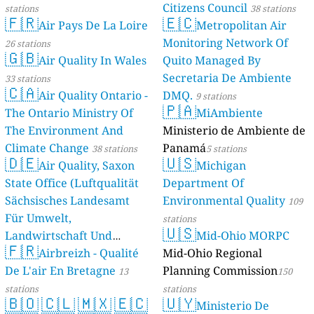
Citizens Council
stations
38 stations
🇫🇷
🇪🇨
Air Pays De La Loire
Metropolitan Air
Monitoring Network Of
26 stations
🇬🇧
Air Quality In Wales
Quito Managed By
Secretaria De Ambiente
33 stations
🇨🇦
Air Quality Ontario -
DMQ.
9 stations
🇵🇦
The Ontario Ministry Of
MiAmbiente
The Environment And
Ministerio de Ambiente de
Climate Change
Panamá
38 stations
5 stations
🇩🇪
🇺🇸
Air Quality, Saxon
Michigan
State Office (Luftqualität
Department Of
Sächsisches Landesamt
Environmental Quality
109
Für Umwelt,
stations
🇺🇸
Landwirtschaft Und
Mid-Ohio MORPC
🇫🇷
Geologie)
Airbreizh - Qualité
Mid-Ohio Regional
50 stations
De L'air En Bretagne
Planning Commission
13
150
stations
stations
🇧🇴
🇨🇱
🇲🇽
🇪🇨
🇺🇾
Ministerio De