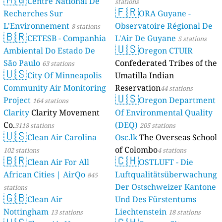
Centre National De
stations
🇫🇷
Recherches Sur
ORA Guyane -
L'Environnement
Observatoire Régional De
8 stations
🇧🇷
CETESB - Companhia
L'Air De Guyane
5 stations
🇺🇸
Ambiental Do Estado De
Oregon CTUIR
São Paulo
Confederated Tribes of the
63 stations
🇺🇸
City Of Minneapolis
Umatilla Indian
Community Air Monitoring
Reservation
44 stations
🇺🇸
Project
Oregon Department
164 stations
Clarity
Clarity Movement
Of Environmental Quality
Co.
(DEQ)
3118 stations
205 stations
🇺🇸
Clean Air Carolina
Osc.lk
The Overseas School
of Colombo
102 stations
4 stations
🇧🇷
🇨🇭
Clean Air For All
OSTLUFT - Die
African Cities | AirQo
Luftqualitätsüberwachung
845
Der Ostschweizer Kantone
stations
🇬🇧
Clean Air
Und Des Fürstentums
Nottingham
Liechtenstein
13 stations
18 stations