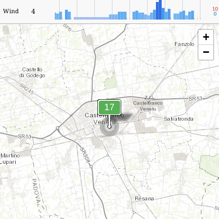
10
4
Wind
0
+
−