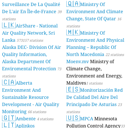
🇶🇦
Surveillance De La Qualité
Ministry Of
De L'air En Île-de-France
Environment And Climate
39
Change, State Of Qatar
stations
16
🇱🇰
AirShare - National
stations
🇲🇰
Air Quality Network, Sri
Ministry Of
Lanka
Environment And Physical
573157 stations
Alaska DEC- Division Of Air
Planning – Republic Of
Quality Information,
North Macedonia
22 stations
Alaska Department Of
Moenv.mv
Ministry of
Enviromental Protection
Climate Change,
73
Environment and Energy,
stations
🇨🇦
Alberta
Maldives
1 stations
🇪🇸
Environment And
Monitorización Red
Sustainable Resource
De Calidad Del Aire Del
Development - Air Quality
Principado De Asturias
23
Monitoring
66 stations
stations
🇬🇹
🇺🇸
Ambente
MPCA
Minnesota
4 stations
🇱🇹
Aplinkos
Pollution Control Agency
33