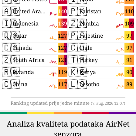
🇦🇪
🇵🇰
140
110
United Arab Emirates
Pakistan
🇮🇩
🇿🇲
139
109
Indonesia
Zambia
🇶🇦
🇵🇸
127
97
Qatar
Palestine
🇨🇦
🇨🇱
127
97
Canada
Chile
🇿🇦
🇹🇷
121
91
South Africa
Turkey
🇷🇼
🇰🇪
119
90
Rwanda
Kenya
🇨🇳
🇱🇸
117
89
China
Lesotho
Ranking updated prije jedne minute
(7. aug. 2026 12:07)
Analiza kvaliteta podataka AirNet
senzora