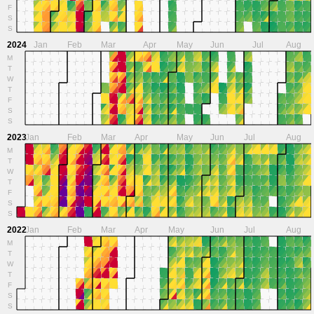
F
S
S
2024
Jan
Feb
Mar
Apr
May
Jun
Jul
Aug
M
T
W
T
F
S
S
2023
Jan
Feb
Mar
Apr
May
Jun
Jul
Aug
M
T
W
T
F
S
S
2022
Jan
Feb
Mar
Apr
May
Jun
Jul
Aug
M
T
W
T
F
S
S