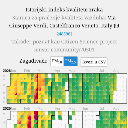
Istorijski indeks kvalitete zraka
Stanica za praćenje kvaliteta vazduha:
Via
Giuseppe Verdi, Castelfranco Veneto, Italy
[id
248596
]
Također poznat kao
Citizen Science project
sensor.community/70501
Zagađivači:
PM
PM
Izvezi u CSV
10
2.5
2026
Jan
Feb
Mar
Apr
May
Jun
Jul
Aug
M
T
W
T
F
S
S
2025
Jan
Feb
Mar
Apr
May
Jun
Jul
Aug
M
T
W
T