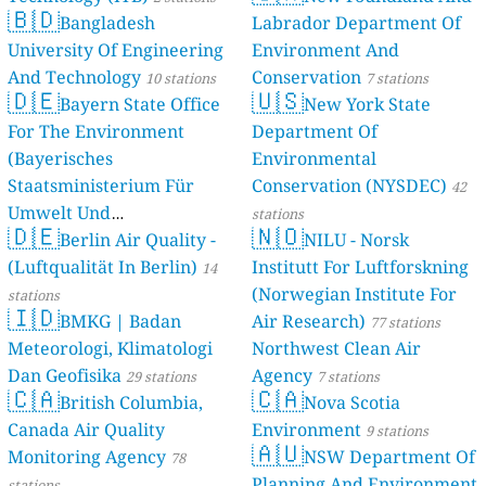
🇧🇩
Bangladesh
Labrador Department Of
University Of Engineering
Environment And
And Technology
Conservation
10 stations
7 stations
🇩🇪
🇺🇸
Bayern State Office
New York State
For The Environment
Department Of
(Bayerisches
Environmental
Staatsministerium Für
Conservation (NYSDEC)
42
Umwelt Und
stations
🇩🇪
🇳🇴
Berlin Air Quality -
Verbraucherschutz) - LfU
NILU - Norsk
(Luftqualität In Berlin)
Institutt For Luftforskning
46 stations
14
(Norwegian Institute For
stations
🇮🇩
BMKG | Badan
Air Research)
77 stations
Meteorologi, Klimatologi
Northwest Clean Air
Dan Geofisika
Agency
29 stations
7 stations
🇨🇦
🇨🇦
British Columbia,
Nova Scotia
Canada Air Quality
Environment
9 stations
🇦🇺
Monitoring Agency
NSW Department Of
78
Planning And Environment
stations