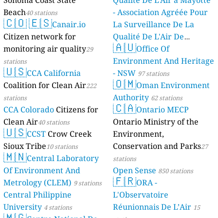
Sonoma Coast State
Qualité De L'Air à Mayotte
Beach
- Association Agréée Pour
40 stations
🇨🇴
🇪🇸
Canair.io
La Surveillance De La
Citizen network for
Qualité De L'Air De
🇦🇺
monitoring air quality
Mayotte
Office Of
29
4 stations
Environment And Heritage
stations
🇺🇸
CCA California
- NSW
97 stations
🇴🇲
Coalition for Clean Air
Oman Environment
222
Authority
stations
62 stations
🇨🇦
CCA Colorado
Citizens for
Ontario MECP
Clean Air
Ontario Ministry of the
40 stations
🇺🇸
CCST
Crow Creek
Environment,
Sioux Tribe
Conservation and Parks
10 stations
27
🇲🇳
Central Laboratory
stations
Of Environment And
Open Sense
850 stations
🇫🇷
Metrology (CLEM)
ORA -
9 stations
Central Philippine
L'Observatoire
University
Réunionnais De L’Air
4 stations
15
🇲🇬