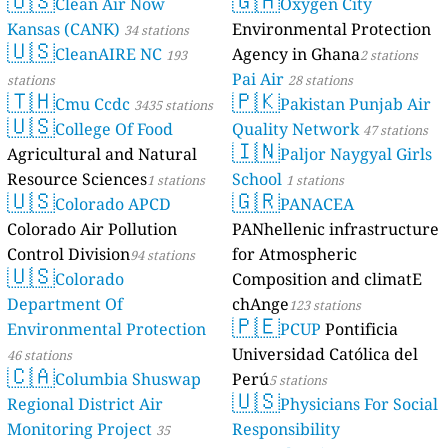
🇺🇸
🇬🇭
Clean Air Now
Oxygen City
Kansas (CANK)
Environmental Protection
34 stations
🇺🇸
CleanAIRE NC
Agency in Ghana
193
2 stations
Pai Air
stations
28 stations
🇹🇭
🇵🇰
Cmu Ccdc
Pakistan Punjab Air
3435 stations
🇺🇸
College Of Food
Quality Network
47 stations
🇮🇳
Agricultural and Natural
Paljor Naygyal Girls
Resource Sciences
School
1 stations
1 stations
🇺🇸
🇬🇷
Colorado APCD
PANACEA
Colorado Air Pollution
PANhellenic infrastructure
Control Division
for Atmospheric
94 stations
🇺🇸
Colorado
Composition and climatE
Department Of
chAnge
123 stations
🇵🇪
Environmental Protection
PCUP
Pontificia
Universidad Católica del
46 stations
🇨🇦
Columbia Shuswap
Perú
5 stations
🇺🇸
Regional District Air
Physicians For Social
Monitoring Project
Responsibility
35