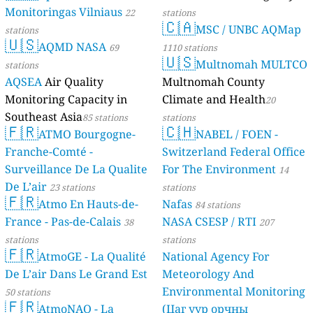
Monitoringas Vilniaus
22
stations
🇨🇦
MSC / UNBC AQMap
stations
🇺🇸
AQMD NASA
69
1110 stations
🇺🇸
Multnomah MULTCO
stations
AQSEA
Air Quality
Multnomah County
Monitoring Capacity in
Climate and Health
20
Southeast Asia
85 stations
stations
🇫🇷
🇨🇭
ATMO Bourgogne-
NABEL / FOEN -
Franche-Comté -
Switzerland Federal Office
Surveillance De La Qualite
For The Environment
14
De L’air
23 stations
stations
🇫🇷
Atmo En Hauts-de-
Nafas
84 stations
France - Pas-de-Calais
NASA CSESP / RTI
38
207
stations
stations
🇫🇷
AtmoGE - La Qualité
National Agency For
De L’air Dans Le Grand Est
Meteorology And
Environmental Monitoring
50 stations
🇫🇷
AtmoNAQ - La
(Цаг уур орчны