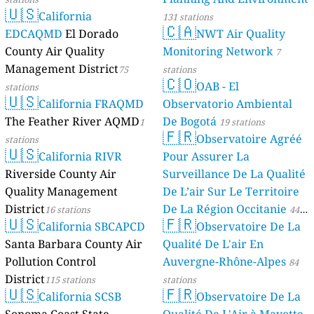
🇺🇸
California
131 stations
🇨🇦
EDCAQMD
El Dorado
NWT Air Quality
County Air Quality
Monitoring Network
7
Management District
75
stations
🇨🇴
OAB - El
stations
🇺🇸
California FRAQMD
Observatorio Ambiental
The Feather River AQMD
De Bogotá
1
19 stations
🇫🇷
Observatoire Agréé
stations
🇺🇸
California RIVR
Pour Assurer La
Riverside County Air
Surveillance De La Qualité
Quality Management
De L’air Sur Le Territoire
District
De La Région Occitanie
16 stations
44
🇺🇸
🇫🇷
California SBCAPCD
Observatoire De La
stations
Santa Barbara County Air
Qualité De L'air En
Pollution Control
Auvergne-Rhône-Alpes
84
District
115 stations
stations
🇺🇸
🇫🇷
California SCSB
Observatoire De La