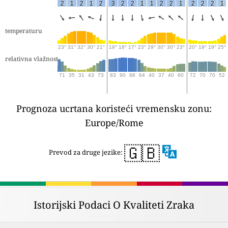
2
1
2
1
2
3
2
2
1
1
2
2
1
2
2
2
1
temperaturu
23°
31°
32°
30°
21°
19°
18°
17°
23°
29°
30°
30°
23°
20°
19°
19°
25°
relativna vlažnost
71
35
31
43
73
83
90
88
64
40
37
40
60
72
70
70
52
Prognoza ucrtana koristeći vremensku zonu:
Europe/Rome
🇬🇧
Prevod za druge jezike:
Istorijski Podaci O Kvaliteti Zraka