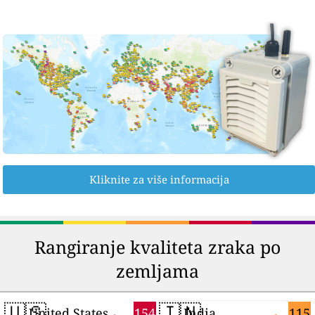
Kliknite za više informacija
Rangiranje kvaliteta zraka po
zemljama
🇺🇸
🇮🇳
154
115
United States
India