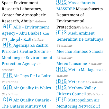
🇺🇸
Space Environment
Massachusetts
stations
Research Laboratory,
MASSDEP
Massachusetts
Center for Atmospheric
Department of
Research, Abuja
Environmental
1 stations
🇦🇪
AED - Environment
Protection
98 stations
🇪🇸
Agency – Abu Dhabi ( هيئة
Medi Ambient.
البيئة - أبو ظبي)
Generalitat De Catalunya
57 stations
🇲🇪
Agencija Za Zaštitu
64 stations
Prirode I životne Sredine -
Meechai Bamboo Schools
Montenegro Environement
36 stations
Protection Agency
Meteo Lausanne
10
1 stations
🇲🇬
Meteo Madagascar
stations
9
🇫🇷
Air Pays De La Loire
stations
🇧🇬
Meter.ac
26 stations
165 stations
🇬🇧
🇺🇸
Air Quality In Wales
Methow Valley
Citizens Council
33 stations
38 stations
🇨🇦
🇪🇨
Air Quality Ontario -
Metropolitan Air
The Ontario Ministry Of
Monitoring Network Of