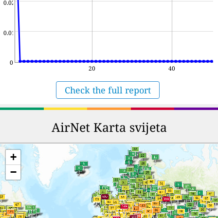
0.02
0.01
0
20
40
Check the full report
AirNet Karta svijeta
+
−