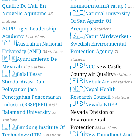
Qualité De L’air En
шинжилгээний газар )
21
🇵🇪
Nouvelle Aquitaine
National University
46
stations
Of San Agustin Of
stations
AUPP Liger Leadership
Arequipa
0 stations
🇸🇪
Academy
Natur Vårdsverket -
14 stations
🇦🇺
Australian National
Swedish Environmental
University (ANU)
Protection Agency
38 stations
71
🇲🇽
Ayuntamiento De
stations
🇺🇸
Mexicali
NCC
New Castle
120 stations
🇮🇩
Balai Besar
County Air Quality
5 stations
🇫🇷
Standardisasi Dan
NebuleAir
192 stations
🇳🇵
Pelayanan Jasa
Nepal Health
Pencegahan Pencemaran
Research Council
7 stations
🇺🇸
Industri (BBSPJPPI)
Nevada NDEP
4152
Balamand University
Nevada Division of
stations
25
Environmental
stations
🇮🇩
Bandung Institute Of
Protection
229 stations
🇨🇦
Technology (ITB)
New Foundland And
2 stations