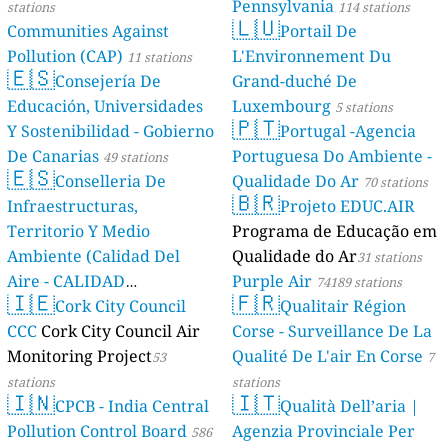
Pennsylvania
stations
114 stations
🇱🇺
Communities Against
Portail De
Pollution (CAP)
L'Environnement Du
11 stations
🇪🇸
Consejería De
Grand-duché De
Educación, Universidades
Luxembourg
5 stations
🇵🇹
Y Sostenibilidad - Gobierno
Portugal -Agencia
De Canarias
Portuguesa Do Ambiente -
49 stations
🇪🇸
Conselleria De
Qualidade Do Ar
70 stations
🇧🇷
Infraestructuras,
Projeto EDUC.AIR
Territorio Y Medio
Programa de Educação em
Ambiente (Calidad Del
Qualidade do Ar
31 stations
Aire - CALIDAD
Purple Air
74189 stations
🇮🇪
🇫🇷
AMBIENTAL)
Cork City Council
Qualitair Région
23 stations
CCC
Cork City Council Air
Corse - Surveillance De La
Monitoring Project
Qualité De L'air En Corse
53
7
stations
stations
🇮🇳
🇮🇹
CPCB - India Central
Qualità Dell’aria |
Pollution Control Board
Agenzia Provinciale Per
586