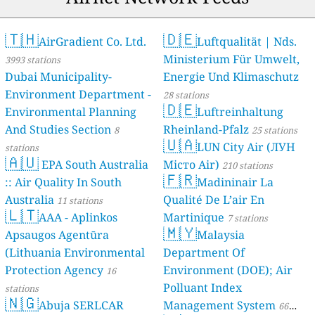
🇹🇭
🇩🇪
AirGradient Co. Ltd.
Luftqualität | Nds.
Ministerium Für Umwelt,
3993 stations
Dubai Municipality-
Energie Und Klimaschutz
Environment Department -
28 stations
🇩🇪
Environmental Planning
Luftreinhaltung
And Studies Section
Rheinland-Pfalz
8
25 stations
🇺🇦
LUN City Air (ЛУН
stations
🇦🇺
EPA South Australia
Місто Air)
210 stations
🇫🇷
:: Air Quality In South
Madininair La
Australia
Qualité De L’air En
11 stations
🇱🇹
AAA - Aplinkos
Martinique
7 stations
🇲🇾
Apsaugos Agentūra
Malaysia
(Lithuania Environmental
Department Of
Protection Agency
Environment (DOE); Air
16
Polluant Index
stations
🇳🇬
Abuja SERLCAR
Management System
66