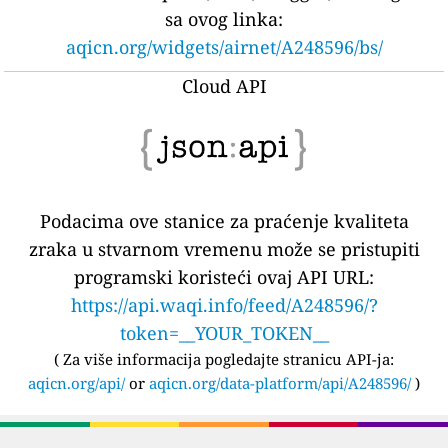
sa ovog linka:
aqicn.org/widgets/airnet/A248596/bs/
Cloud API
Podacima ove stanice za praćenje kvaliteta
zraka u stvarnom vremenu može se pristupiti
programski koristeći ovaj API URL:
https://api.waqi.info/feed/A248596/?
token=__YOUR_TOKEN__
(
Za više informacija pogledajte stranicu API-ja:
aqicn.org/api/
or
aqicn.org/data-platform/api/A248596/
)