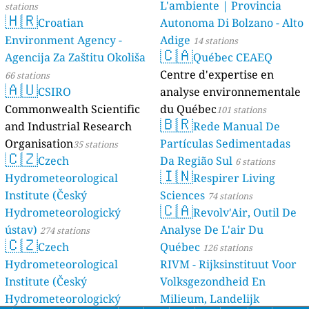
L'ambiente | Provincia
stations
🇭🇷
Croatian
Autonoma Di Bolzano - Alto
Environment Agency -
Adige
14 stations
🇨🇦
Agencija Za Zaštitu Okoliša
Québec CEAEQ
Centre d'expertise en
66 stations
🇦🇺
CSIRO
analyse environnementale
Commonwealth Scientific
du Québec
101 stations
🇧🇷
and Industrial Research
Rede Manual De
Organisation
Partículas Sedimentadas
35 stations
🇨🇿
Czech
Da Região Sul
6 stations
🇮🇳
Hydrometeorological
Respirer Living
Institute (Český
Sciences
74 stations
🇨🇦
Hydrometeorologický
Revolv'Air, Outil De
ústav)
Analyse De L'air Du
274 stations
🇨🇿
Czech
Québec
126 stations
Hydrometeorological
RIVM - Rijksinstituut Voor
Institute (Český
Volksgezondheid En
Hydrometeorologický
Milieum, Landelijk