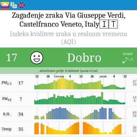
Zagađenje zraka Via Giuseppe Verdi,
🇮🇹
Castelfranco Veneto, Italy
Indeks kvalitete zraka u realnom vremenu
(AQI)
Dobro
17
trend
ažurirano prije 4 minute (
)
petak 12:04
12
18
četvrtak
6
12
18
petak
6
12
47
PM
17
2.5
10
19
PM
7
10
4
83
34
R.H.
34
38
35
Temp
22