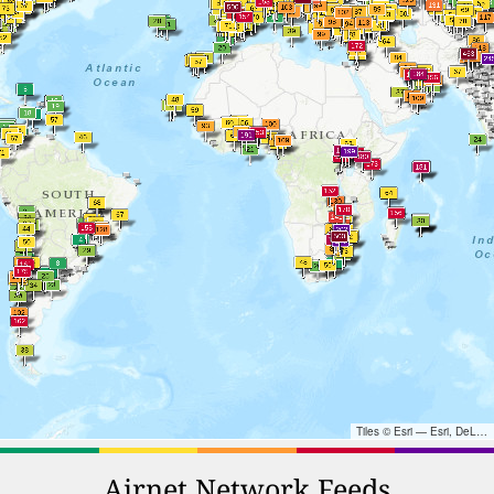
Tiles © Esri — Esri, DeLorme, NAVTEQ, TomTom, Intermap, iPC, USGS, FAO, NPS, NRCAN, GeoBase, Kadaster NL, Ordnance Survey, Esri Japan, METI, Esri China (Hong Kong), and the GIS User Community
Airnet Network Feeds