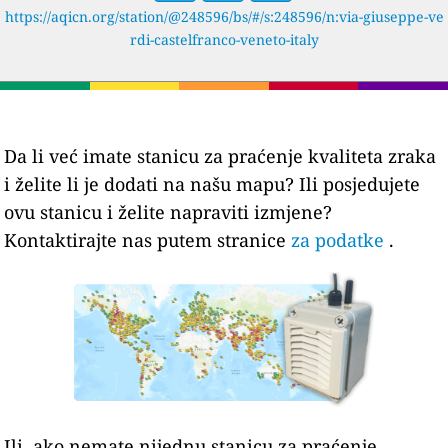
https://aqicn.org/station/@248596/bs/#/s:248596/n:via-giuseppe-ve
rdi-castelfranco-veneto-italy
Da li već imate stanicu za praćenje kvaliteta zraka
i želite li je dodati na našu mapu? Ili posjedujete
ovu stanicu i želite napraviti izmjene?
Kontaktirajte nas putem stranice
za podatke
.
Ili, ako nemate nijednu stanicu za praćenje