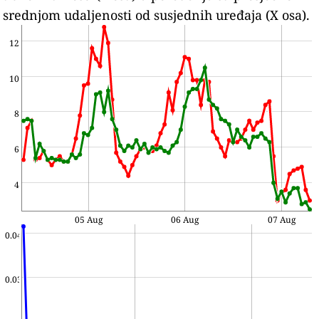
srednjom udaljenosti od susjednih uređaja (X osa).
12
10
8
6
4
05 Aug
06 Aug
07 Aug
0.04
0.03