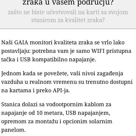
zraka u vašem području?
zašto ne biste učestvovali na karti sa svojom
stanicom za kvalitet zraka?
Naši GAIA monitori kvaliteta zraka se vrlo lako
postavljaju: potrebna vam je samo WIFI pristupna
tačka i USB kompatibilno napajanje.
Jednom kada se povežete, vaši nivoi zagađenja
vazduha u realnom vremenu su trenutno dostupni
na kartama i preko API-ja.
Stanica dolazi sa vodootpornim kablom za
napajanje od 10 metara, USB napajanjem,
opremom za montažu i opcionim solarnim
panelom.