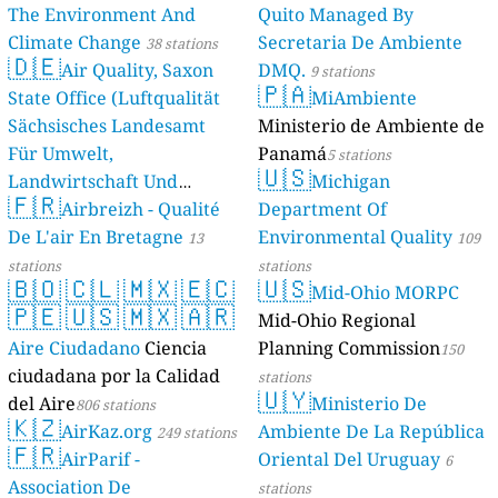
The Environment And
Quito Managed By
Climate Change
Secretaria De Ambiente
38 stations
🇩🇪
Air Quality, Saxon
DMQ.
9 stations
🇵🇦
State Office (Luftqualität
MiAmbiente
Sächsisches Landesamt
Ministerio de Ambiente de
Für Umwelt,
Panamá
5 stations
🇺🇸
Landwirtschaft Und
Michigan
🇫🇷
Geologie)
Airbreizh - Qualité
Department Of
50 stations
De L'air En Bretagne
Environmental Quality
13
109
stations
stations
🇧🇴
🇨🇱
🇲🇽
🇪🇨
🇺🇸
Mid-Ohio MORPC
🇵🇪
🇺🇸
🇲🇽
🇦🇷
Mid-Ohio Regional
Aire Ciudadano
Ciencia
Planning Commission
150
ciudadana por la Calidad
stations
🇺🇾
del Aire
Ministerio De
806 stations
🇰🇿
AirKaz.org
Ambiente De La República
249 stations
🇫🇷
AirParif -
Oriental Del Uruguay
6
Association De
stations