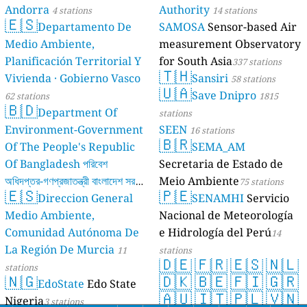
Andorra
Authority
4 stations
14 stations
🇪🇸
Departamento De
SAMOSA
Sensor-based Air
Medio Ambiente,
measurement Observatory
Planificación Territorial Y
for South Asia
337 stations
🇹🇭
Vivienda · Gobierno Vasco
Sansiri
58 stations
🇺🇦
Save Dnipro
62 stations
1815
🇧🇩
Department Of
stations
Environment-Government
SEEN
16 stations
🇧🇷
Of The People's Republic
SEMA_AM
Of Bangladesh পরিবেশ
Secretaria de Estado de
অধিদপ্তর-গণপ্রজাতন্ত্রী বাংলাদেশ সরকার
Meio Ambiente
75 stations
🇪🇸
🇵🇪
Direccion General
SENAMHI
Servicio
17 stations
Medio Ambiente,
Nacional de Meteorología
Comunidad Autónoma De
e Hidrología del Perú
14
La Región De Murcia
11
stations
🇩🇪
🇫🇷
🇪🇸
🇳🇱
stations
🇳🇬
🇩🇰
🇧🇪
🇫🇮
🇬🇷
EdoState
Edo State
🇦🇺
🇮🇹
🇵🇱
🇻🇳
Nigeria
3 stations