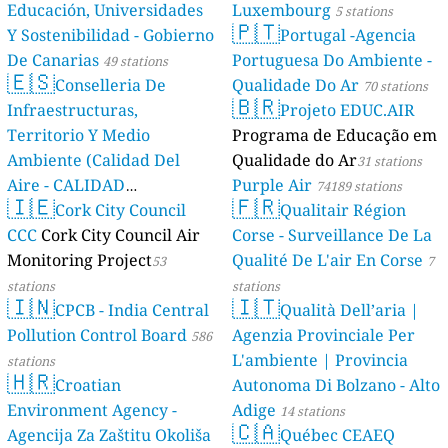
Educación, Universidades
Luxembourg
5 stations
🇵🇹
Y Sostenibilidad - Gobierno
Portugal -Agencia
De Canarias
Portuguesa Do Ambiente -
49 stations
🇪🇸
Conselleria De
Qualidade Do Ar
70 stations
🇧🇷
Infraestructuras,
Projeto EDUC.AIR
Territorio Y Medio
Programa de Educação em
Ambiente (Calidad Del
Qualidade do Ar
31 stations
Aire - CALIDAD
Purple Air
74189 stations
🇮🇪
🇫🇷
AMBIENTAL)
Cork City Council
Qualitair Région
23 stations
CCC
Cork City Council Air
Corse - Surveillance De La
Monitoring Project
Qualité De L'air En Corse
53
7
stations
stations
🇮🇳
🇮🇹
CPCB - India Central
Qualità Dell’aria |
Pollution Control Board
Agenzia Provinciale Per
586
L'ambiente | Provincia
stations
🇭🇷
Croatian
Autonoma Di Bolzano - Alto
Environment Agency -
Adige
14 stations
🇨🇦
Agencija Za Zaštitu Okoliša
Québec CEAEQ