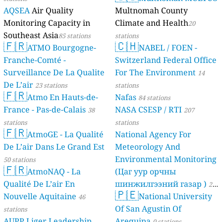
AQSEA
Air Quality
Multnomah County
Monitoring Capacity in
Climate and Health
20
Southeast Asia
85 stations
stations
🇫🇷
🇨🇭
ATMO Bourgogne-
NABEL / FOEN -
Franche-Comté -
Switzerland Federal Office
Surveillance De La Qualite
For The Environment
14
De L’air
23 stations
stations
🇫🇷
Atmo En Hauts-de-
Nafas
84 stations
France - Pas-de-Calais
NASA CSESP / RTI
38
207
stations
stations
🇫🇷
AtmoGE - La Qualité
National Agency For
De L’air Dans Le Grand Est
Meteorology And
Environmental Monitoring
50 stations
🇫🇷
AtmoNAQ - La
(Цаг уур орчны
Qualité De L’air En
шинжилгээний газар )
21
🇵🇪
Nouvelle Aquitaine
National University
46
stations
Of San Agustin Of
stations
AUPP Liger Leadership
Arequipa
0 stations