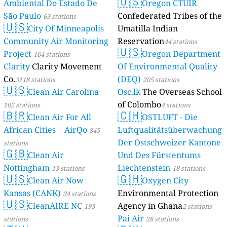
🇺🇸
Ambiental Do Estado De
Oregon CTUIR
São Paulo
Confederated Tribes of the
63 stations
🇺🇸
City Of Minneapolis
Umatilla Indian
Community Air Monitoring
Reservation
44 stations
🇺🇸
Project
Oregon Department
164 stations
Clarity
Clarity Movement
Of Environmental Quality
Co.
(DEQ)
3118 stations
205 stations
🇺🇸
Clean Air Carolina
Osc.lk
The Overseas School
of Colombo
102 stations
4 stations
🇧🇷
🇨🇭
Clean Air For All
OSTLUFT - Die
African Cities | AirQo
Luftqualitätsüberwachung
845
Der Ostschweizer Kantone
stations
🇬🇧
Clean Air
Und Des Fürstentums
Nottingham
Liechtenstein
13 stations
18 stations
🇺🇸
🇬🇭
Clean Air Now
Oxygen City
Kansas (CANK)
Environmental Protection
34 stations
🇺🇸
CleanAIRE NC
Agency in Ghana
193
2 stations
Pai Air
stations
28 stations