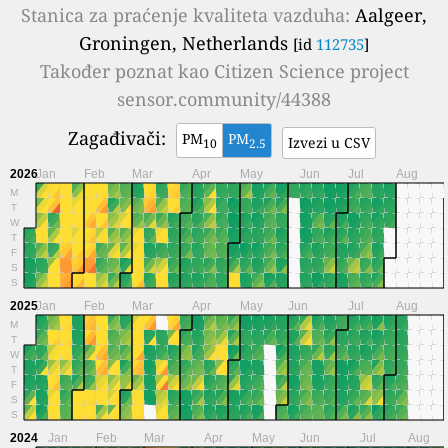
Stanica za praćenje kvaliteta vazduha:
Aalgeer,
Groningen, Netherlands
[id
112735
]
Također poznat kao
Citizen Science project
sensor.community/44388
Zagađivači:
PM
PM
Izvezi u CSV
10
2.5
2026
Jan
Feb
Mar
Apr
May
Jun
Jul
Aug
M
T
W
T
F
S
S
2025
Jan
Feb
Mar
Apr
May
Jun
Jul
Aug
M
T
W
T
F
S
S
2024
Jan
Feb
Mar
Apr
May
Jun
Jul
Aug