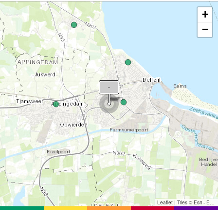
+
−
Leaflet
|
Tiles © Esri - Esri, DeLorme, NAVTEQ, TomTom, Intermap, iPC, USGS, FAO, NPS, NRCAN, GeoBase, Kadaster NL, Ordnance Survey, Esri Japan, METI, Esri China (Hong Kong), and the GIS User Community