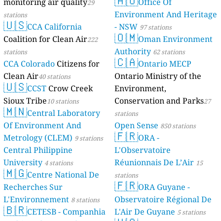
🇦🇺
monitoring air quality
Mayotte
Office Of
29
4 stations
Environment And Heritage
stations
🇺🇸
CCA California
- NSW
97 stations
🇴🇲
Coalition for Clean Air
Oman Environment
222
Authority
stations
62 stations
🇨🇦
CCA Colorado
Citizens for
Ontario MECP
Clean Air
Ontario Ministry of the
40 stations
🇺🇸
CCST
Crow Creek
Environment,
Sioux Tribe
Conservation and Parks
10 stations
27
🇲🇳
Central Laboratory
stations
Of Environment And
Open Sense
850 stations
🇫🇷
Metrology (CLEM)
ORA -
9 stations
Central Philippine
L'Observatoire
University
Réunionnais De L’Air
4 stations
15
🇲🇬
Centre National De
stations
🇫🇷
Recherches Sur
ORA Guyane -
L'Environnement
Observatoire Régional De
8 stations
🇧🇷
CETESB - Companhia
L'Air De Guyane
5 stations