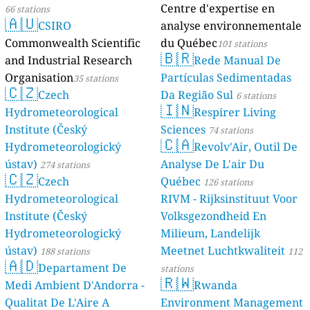
Centre d'expertise en
66 stations
🇦🇺
CSIRO
analyse environnementale
Commonwealth Scientific
du Québec
101 stations
🇧🇷
and Industrial Research
Rede Manual De
Organisation
Partículas Sedimentadas
35 stations
🇨🇿
Czech
Da Região Sul
6 stations
🇮🇳
Hydrometeorological
Respirer Living
Institute (Český
Sciences
74 stations
🇨🇦
Hydrometeorologický
Revolv'Air, Outil De
ústav)
Analyse De L'air Du
274 stations
🇨🇿
Czech
Québec
126 stations
Hydrometeorological
RIVM - Rijksinstituut Voor
Institute (Český
Volksgezondheid En
Hydrometeorologický
Milieum, Landelijk
ústav)
Meetnet Luchtkwaliteit
188 stations
112
🇦🇩
Departament De
stations
🇷🇼
Medi Ambient D'Andorra -
Rwanda
Qualitat De L'Aire A
Environment Management