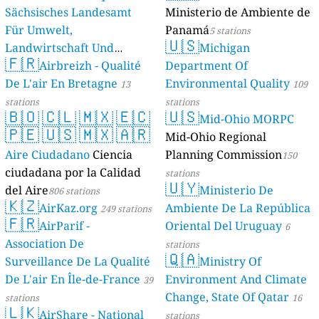
Sächsisches Landesamt
Ministerio de Ambiente de
Für Umwelt,
Panamá
5 stations
🇺🇸
Landwirtschaft Und
Michigan
🇫🇷
Geologie)
Airbreizh - Qualité
Department Of
50 stations
De L'air En Bretagne
Environmental Quality
13
109
stations
stations
🇧🇴
🇨🇱
🇲🇽
🇪🇨
🇺🇸
Mid-Ohio MORPC
🇵🇪
🇺🇸
🇲🇽
🇦🇷
Mid-Ohio Regional
Aire Ciudadano
Ciencia
Planning Commission
150
ciudadana por la Calidad
stations
🇺🇾
del Aire
Ministerio De
806 stations
🇰🇿
AirKaz.org
Ambiente De La República
249 stations
🇫🇷
AirParif -
Oriental Del Uruguay
6
Association De
stations
🇶🇦
Surveillance De La Qualité
Ministry Of
De L'air En Île-de-France
Environment And Climate
39
Change, State Of Qatar
stations
16
🇱🇰
AirShare - National
stations