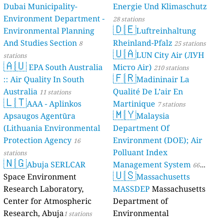
Dubai Municipality-
Energie Und Klimaschutz
Environment Department -
28 stations
🇩🇪
Environmental Planning
Luftreinhaltung
And Studies Section
Rheinland-Pfalz
8
25 stations
🇺🇦
LUN City Air (ЛУН
stations
🇦🇺
EPA South Australia
Місто Air)
210 stations
🇫🇷
:: Air Quality In South
Madininair La
Australia
Qualité De L’air En
11 stations
🇱🇹
AAA - Aplinkos
Martinique
7 stations
🇲🇾
Apsaugos Agentūra
Malaysia
(Lithuania Environmental
Department Of
Protection Agency
Environment (DOE); Air
16
Polluant Index
stations
🇳🇬
Abuja SERLCAR
Management System
66
🇺🇸
Space Environment
Massachusetts
stations
Research Laboratory,
MASSDEP
Massachusetts
Center for Atmospheric
Department of
Research, Abuja
Environmental
1 stations