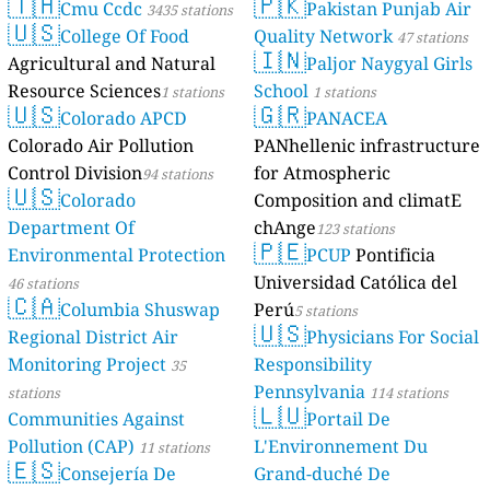
🇹🇭
🇵🇰
Cmu Ccdc
Pakistan Punjab Air
3435 stations
🇺🇸
College Of Food
Quality Network
47 stations
🇮🇳
Agricultural and Natural
Paljor Naygyal Girls
Resource Sciences
School
1 stations
1 stations
🇺🇸
🇬🇷
Colorado APCD
PANACEA
Colorado Air Pollution
PANhellenic infrastructure
Control Division
for Atmospheric
94 stations
🇺🇸
Colorado
Composition and climatE
Department Of
chAnge
123 stations
🇵🇪
Environmental Protection
PCUP
Pontificia
Universidad Católica del
46 stations
🇨🇦
Columbia Shuswap
Perú
5 stations
🇺🇸
Regional District Air
Physicians For Social
Monitoring Project
Responsibility
35
Pennsylvania
stations
114 stations
🇱🇺
Communities Against
Portail De
Pollution (CAP)
L'Environnement Du
11 stations
🇪🇸
Consejería De
Grand-duché De