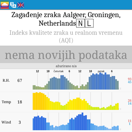
Zagađenje zraka Aalgeer, Groningen,
🇳🇱
Netherlands
Indeks kvalitete zraka u realnom vremenu
(AQI)
nema novijih podataka
ažurirano n/a
12
18
četvrtak
6
12
18
petak
6
93
67
R.H.
45
26
18
Temp
14
11
3
Wind
1