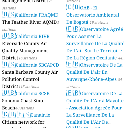
Management District
75
stations
🇨🇴
OAB - El
stations
🇺🇸
California FRAQMD
Observatorio Ambiental
The Feather River AQMD
De Bogotá
1
19 stations
🇫🇷
Observatoire Agréé
stations
🇺🇸
California RIVR
Pour Assurer La
Riverside County Air
Surveillance De La Qualité
Quality Management
De L’air Sur Le Territoire
District
De La Région Occitanie
16 stations
44
🇺🇸
🇫🇷
California SBCAPCD
Observatoire De La
stations
Santa Barbara County Air
Qualité De L'air En
Pollution Control
Auvergne-Rhône-Alpes
84
District
115 stations
stations
🇺🇸
🇫🇷
California SCSB
Observatoire De La
Sonoma Coast State
Qualité De L'Air à Mayotte
Beach
- Association Agréée Pour
40 stations
🇨🇴
🇪🇸
Canair.io
La Surveillance De La
Citizen network for
Qualité De L'Air De