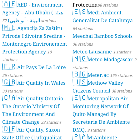
🇦🇪
AED - Environment
Protection
98 stations
🇪🇸
Agency – Abu Dhabi ( هيئة
Medi Ambient.
البيئة - أبو ظبي)
Generalitat De Catalunya
57 stations
🇲🇪
Agencija Za Zaštitu
64 stations
Prirode I životne Sredine -
Meechai Bamboo Schools
Montenegro Environement
36 stations
Protection Agency
Meteo Lausanne
10
1 stations
🇲🇬
Meteo Madagascar
stations
9
🇫🇷
Air Pays De La Loire
stations
🇧🇬
Meter.ac
26 stations
165 stations
🇬🇧
🇺🇸
Air Quality In Wales
Methow Valley
Citizens Council
33 stations
38 stations
🇨🇦
🇪🇨
Air Quality Ontario -
Metropolitan Air
The Ontario Ministry Of
Monitoring Network Of
The Environment And
Quito Managed By
Climate Change
Secretaria De Ambiente
38 stations
🇩🇪
Air Quality, Saxon
DMQ.
9 stations
🇵🇦
State Office (Luftqualität
MiAmbiente