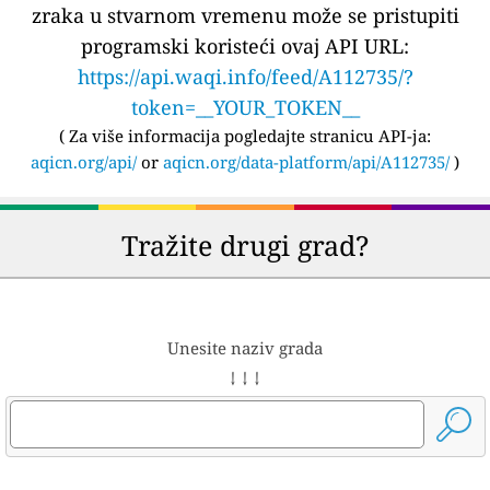
zraka u stvarnom vremenu može se pristupiti
programski koristeći ovaj API URL:
https://api.waqi.info/feed/A112735/?
token=__YOUR_TOKEN__
(
Za više informacija pogledajte stranicu API-ja:
aqicn.org/api/
or
aqicn.org/data-platform/api/A112735/
)
Tražite drugi grad?
Unesite naziv grada
↓ ↓ ↓