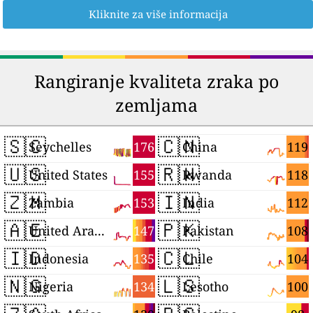
Kliknite za više informacija
Rangiranje kvaliteta zraka po
zemljama
🇸🇨
🇨🇳
176
119
Seychelles
China
🇺🇸
🇷🇼
155
118
United States
Rwanda
🇿🇲
🇮🇳
153
112
Zambia
India
🇦🇪
🇵🇰
147
108
United Arab Emirates
Pakistan
🇮🇩
🇨🇱
135
104
Indonesia
Chile
🇳🇬
🇱🇸
134
100
Nigeria
Lesotho