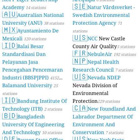
🇸🇪
Academy
Natur Vårdsverket -
14 stations
🇦🇺
Australian National
Swedish Environmental
University (ANU)
Protection Agency
38 stations
71
🇲🇽
Ayuntamiento De
stations
🇺🇸
Mexicali
NCC
New Castle
120 stations
🇮🇩
Balai Besar
County Air Quality
5 stations
🇫🇷
Standardisasi Dan
NebuleAir
192 stations
🇳🇵
Pelayanan Jasa
Nepal Health
Pencegahan Pencemaran
Research Council
7 stations
🇺🇸
Industri (BBSPJPPI)
Nevada NDEP
4152
Balamand University
Nevada Division of
stations
25
Environmental
stations
🇮🇩
Bandung Institute Of
Protection
229 stations
🇨🇦
Technology (ITB)
New Foundland And
2 stations
🇧🇩
Bangladesh
Labrador Department Of
University Of Engineering
Environment And
And Technology
Conservation
10 stations
7 stations
🇩🇪
🇺🇸