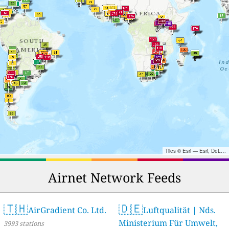
Tiles © Esri — Esri, DeLorme, NAVTEQ, TomTom, Intermap, iPC, USGS, FAO, NPS, NRCAN, GeoBase, Kadaster NL, Ordnance Survey, Esri Japan, METI, Esri China (Hong Kong), and the GIS User Community
Airnet Network Feeds
🇹🇭
🇩🇪
AirGradient Co. Ltd.
Luftqualität | Nds.
Ministerium Für Umwelt,
3993 stations