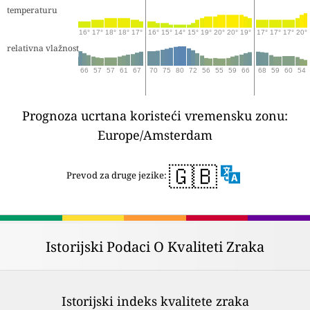
temperaturu
16°
17°
18°
18°
17°
16°
15°
14°
15°
19°
20°
20°
19°
17°
17°
17°
20°
relativna vlažnost
66
57
57
61
67
70
75
80
72
56
55
59
66
68
59
60
54
Prognoza ucrtana koristeći vremensku zonu:
Europe/Amsterdam
🇬🇧
Prevod za druge jezike:
Istorijski Podaci O Kvaliteti Zraka
Istorijski indeks kvalitete zraka