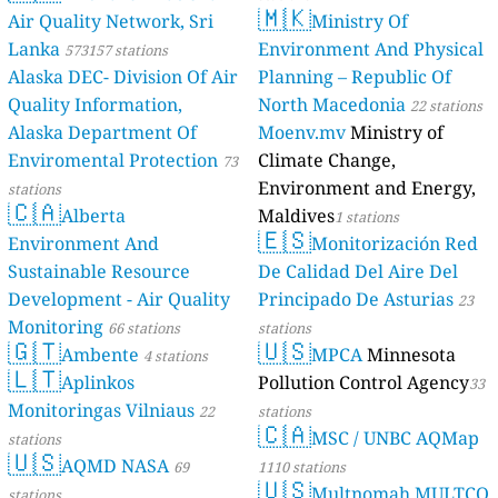
🇲🇰
Air Quality Network, Sri
Ministry Of
Lanka
Environment And Physical
573157 stations
Alaska DEC- Division Of Air
Planning – Republic Of
Quality Information,
North Macedonia
22 stations
Alaska Department Of
Moenv.mv
Ministry of
Enviromental Protection
Climate Change,
73
Environment and Energy,
stations
🇨🇦
Alberta
Maldives
1 stations
🇪🇸
Environment And
Monitorización Red
Sustainable Resource
De Calidad Del Aire Del
Development - Air Quality
Principado De Asturias
23
Monitoring
66 stations
stations
🇬🇹
🇺🇸
Ambente
MPCA
Minnesota
4 stations
🇱🇹
Aplinkos
Pollution Control Agency
33
Monitoringas Vilniaus
22
stations
🇨🇦
MSC / UNBC AQMap
stations
🇺🇸
AQMD NASA
69
1110 stations
🇺🇸
Multnomah MULTCO
stations