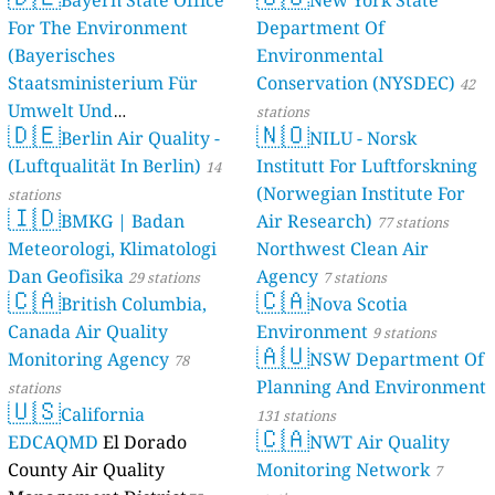
Bayern State Office
New York State
For The Environment
Department Of
(Bayerisches
Environmental
Staatsministerium Für
Conservation (NYSDEC)
42
Umwelt Und
stations
🇩🇪
🇳🇴
Berlin Air Quality -
Verbraucherschutz) - LfU
NILU - Norsk
(Luftqualität In Berlin)
Institutt For Luftforskning
46 stations
14
(Norwegian Institute For
stations
🇮🇩
BMKG | Badan
Air Research)
77 stations
Meteorologi, Klimatologi
Northwest Clean Air
Dan Geofisika
Agency
29 stations
7 stations
🇨🇦
🇨🇦
British Columbia,
Nova Scotia
Canada Air Quality
Environment
9 stations
🇦🇺
Monitoring Agency
NSW Department Of
78
Planning And Environment
stations
🇺🇸
California
131 stations
🇨🇦
EDCAQMD
El Dorado
NWT Air Quality
County Air Quality
Monitoring Network
7