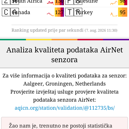
🇿🇦
🇵🇸
130
98
South Africa
Palestine
🇨🇦
🇹🇷
127
95
Canada
Turkey
Ranking updated prije par sekundi
(7. aug. 2026 11:30)
Analiza kvaliteta podataka AirNet
senzora
Za više informacija o kvaliteti podataka za senzor:
Aalgeer, Groningen, Netherlands
Provjerite izvještaj usluge provjere kvaliteta
podataka senzora AirNet:
aqicn.org/station/validation/@112735/bs/
Žao nam je, trenutno ne postoji statistička