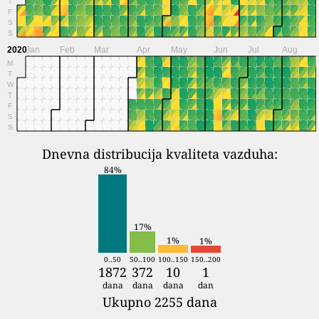
T
F
S
S
2020
Jan
Feb
Mar
Apr
May
Jun
Jul
Aug
M
T
W
T
F
S
S
Dnevna distribucija kvaliteta vazduha:
84%
17%
1%
1%
0..50
50..100
100..150
150..200
1872
372
10
1
dana
dana
dana
dan
Ukupno 2255 dana