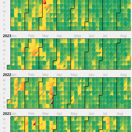
M
T
W
T
F
S
S
2023
Jan
Feb
Mar
Apr
May
Jun
Jul
Aug
M
T
W
T
F
S
S
2022
Jan
Feb
Mar
Apr
May
Jun
Jul
Aug
M
T
W
T
F
S
S
2021
Jan
Feb
Mar
Apr
May
Jun
Jul
Aug
M
T
W