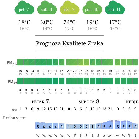
pet. 7.
sub. 8.
ned. 9.
pon. 10.
uto. 11.
18°C
20°C
24°C
19°C
17°C
16°C
14°C
17°C
16°C
14°C
Prognoza Kvalitete Zraka
PM
2.5
15
15
13
11
10
10
11
17
20
22
26
26
18
15
17
19
22
20
20
18
15
13
11
10
9
10
9
14
19
20
23
24
13
13
15
18
20
20
19
17
PM
10
8
9
8
6
5
5
4
7
8
9
9
9
8
5
5
7
9
9
9
8
8
9
8
6
5
5
4
7
8
9
9
9
8
5
5
7
9
9
9
8
petak 7.
subota 8.
nedje
1
3
6
9
12
15
18
21
0
3
6
9
12
15
18
21
0
3
6
9
sat
Brzina vjetra
5
4
4
4
3
1
2
2
2
1
3
5
6
5
5
5
3