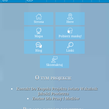
Strona
Here
Mapa
Pobierz maskę!
Blog
Linki
Skontaktuj
O tym projekcie
Kontakt Do Zespołu Projektu świata Wskaźnik
Jakości Powietrza
Zestaw Dla Prasy I Mediów