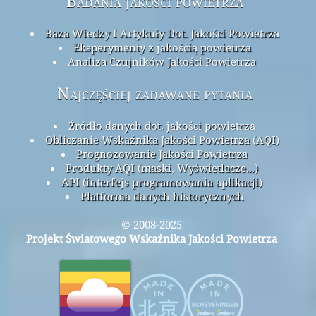
Badania jakości powietrza
Baza Wiedzy I Artykuły Dot. Jakości Powietrza
Eksperymenty z jakością powietrza
Analiza Czujników Jakości Powietrza
Najczęściej zadawane pytania
Źródło danych dot. jakości powietrza
Obliczanie Wskaźnika Jakości Powietrza (AQI)
Prognozowanie Jakości Powietrza
Produkty AQI (maski, Wyświetlacze...)
API (interfejs programowania aplikacji)
Platforma danych historycznych
© 2008-2025
Projekt Światowego Wskaźnika Jakości Powietrza