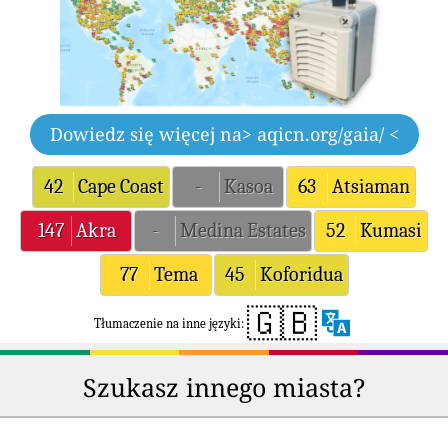
Dowiedz się więcej na
> aqicn.org/gaia/ <
42
Cape Coast
-
Kasoa
63
Atsiaman
147
Akra
-
Medina Estates
52
Kumasi
77
Tema
45
Koforidua
🇬🇧
Tłumaczenie na inne języki:
Szukasz innego miasta?