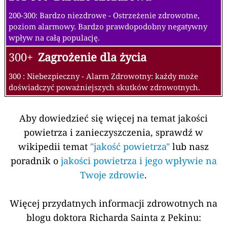
200-300: Bardzo niezdrowe - Ostrzeżenie zdrowotne,
poziom alarmowy. Bardzo prawdopodobny negatywny
wpływ na całą populację.
300+
Zagrożenie dla życia
300 : Niebezpieczny - Alarm Zdrowotny: każdy może
doświadczyć poważniejszych skutków zdrowotnych.
Aby dowiedzieć się więcej na temat jakości
powietrza i zanieczyszczenia, sprawdź w
wikipedii temat
"jakość powietrza"
lub nasz
poradnik o
jakości powietrza i jego wpływie na
Twoje zdrowie
.
Więcej przydatnych informacji zdrowotnych na
blogu doktora Richarda Sainta z Pekinu: