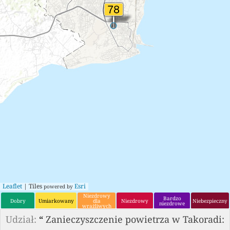
Leaflet
| Tiles
Esri
powered by
Niezdrowy
Bardzo
Dobry
Umiarkowany
dla
Niezdrowy
Niebezpieczny
niezdrowe
wrażliwych
grup
Udział:
“
Zanieczyszczenie powietrza w Takoradi: