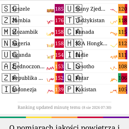
🇸🇨
🇺🇸
185
120
Seszele
Stany Zjednoczone
🇿🇲
🇹🇯
176
118
Zambia
Tadżykistan
🇲🇿
🇨🇦
158
115
Mozambik
Kanada
🇳🇬
🇭🇰
158
112
Nigeria
SRA Hongkong (Chiny)
🇺🇬
🇮🇳
154
111
Uganda
Indie
🇦🇪
🇱🇸
153
108
Zjednoczone Emiraty Arabskie
Lesotho
🇿🇦
🇶🇦
152
106
Republika Południowej Afryki
Katar
🇮🇩
🇵🇰
139
105
Indonezja
Pakistan
Ranking updated minutę temu
(8 sie 2026 07:30)
O pomiarach jakości powietrza i