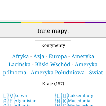
Inne mapy:
Kontynenty
Afryka
-
Azja
-
Europa
-
Ameryka
Łacińska
-
Bliski Wschód
-
Ameryka
północna
-
Ameryka Południowa
-
Świat
Kraje
(157)
🇱🇻
🇱🇺
Łotwa
Luksemburg
🇦🇫
🇲🇰
Afganistan
Macedonia
🇦🇱
🇲🇬
Albania
Madagaskar