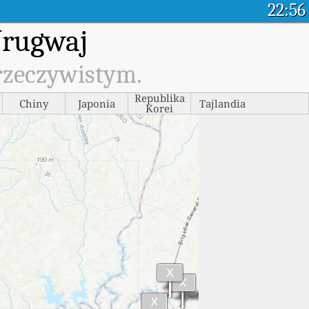
22:56
Urugwaj
rzeczywistym.
Republika
Chiny
Japonia
Tajlandia
Korei