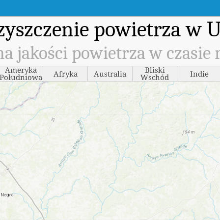
zyszczenie powietrza w 
a jakości powietrza w czasie 
Ameryka
Bliski
Afryka
Australia
Indie
Południowa
Wschód