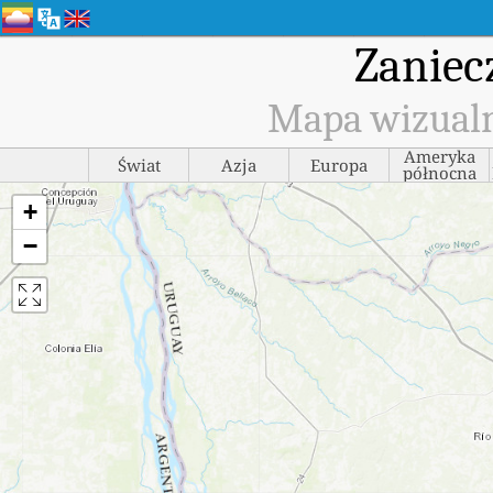
Zaniec
Mapa wizualn
Ameryka
Świat
Azja
Europa
północna
+
−