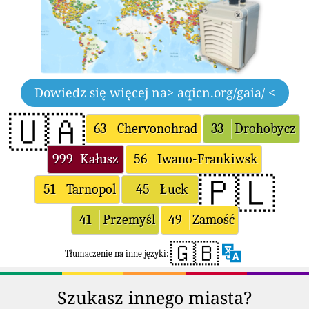
Dowiedz się więcej na
> aqicn.org/gaia/ <
🇺🇦
63
Chervonohrad
33
Drohobycz
999
Kałusz
56
Iwano-Frankiwsk
🇵🇱
51
Tarnopol
45
Łuck
41
Przemyśl
49
Zamość
🇬🇧
Tłumaczenie na inne języki:
Szukasz innego miasta?