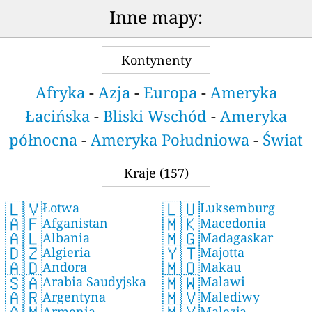
Inne mapy:
Kontynenty
Afryka
-
Azja
-
Europa
-
Ameryka
Łacińska
-
Bliski Wschód
-
Ameryka
północna
-
Ameryka Południowa
-
Świat
Kraje
(157)
🇱🇻
🇱🇺
Łotwa
Luksemburg
🇦🇫
🇲🇰
Afganistan
Macedonia
🇦🇱
🇲🇬
Albania
Madagaskar
🇩🇿
🇾🇹
Algieria
Majotta
🇦🇩
🇲🇴
Andora
Makau
🇸🇦
🇲🇼
Arabia Saudyjska
Malawi
🇦🇷
🇲🇻
Argentyna
Malediwy
Armenia
Malezja