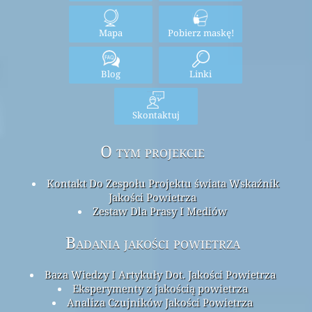
Mapa
Pobierz maskę!
Blog
Linki
Skontaktuj
O tym projekcie
Kontakt Do Zespołu Projektu świata Wskaźnik
Jakości Powietrza
Zestaw Dla Prasy I Mediów
Badania jakości powietrza
Baza Wiedzy I Artykuły Dot. Jakości Powietrza
Eksperymenty z jakością powietrza
Analiza Czujników Jakości Powietrza