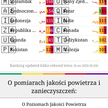
🇲🇿
🇺🇸
168
119
Mozambik
Stany Zjednoczone
🇦🇪
🇶🇦
154
115
Zjednoczone Emiraty Arabskie
Katar
🇮🇩
🇮🇳
151
115
Indonezja
Indie
🇿🇦
🇨🇦
146
111
Republika Południowej Afryki
Kanada
🇺🇬
🇹🇯
141
102
Uganda
Tadżykistan
🇵🇰
🇲🇾
129
101
Pakistan
Malezja
Ranking updated kilka sekund temu
(8 sie 2026 02:04)
O pomiarach jakości powietrza i
zanieczyszczeń:
O Poziomach Jakości Powietrza