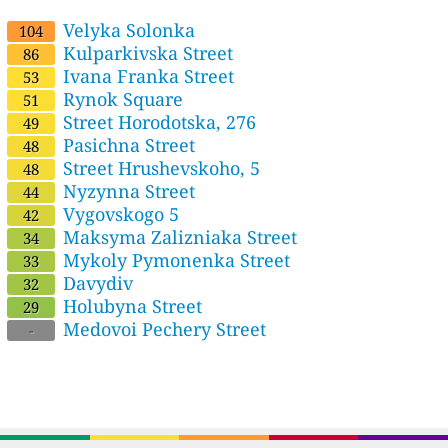
Velyka Solonka
104
Kulparkivska Street
86
Ivana Franka Street
53
Rynok Square
51
Street Horodotska, 276
49
Pasichna Street
48
Street Hrushevskoho, 5
48
Nyzynna Street
44
Vygovskogo 5
42
Maksyma Zalizniaka Street
34
Mykoly Pymonenka Street
33
Davydiv
32
Holubyna Street
29
Medovoi Pechery Street
-