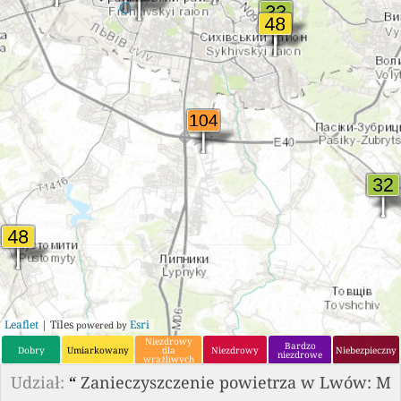
Leaflet
| Tiles
Esri
powered by
Niezdrowy
Bardzo
Dobry
Umiarkowany
dla
Niezdrowy
Niebezpieczny
niezdrowe
wrażliwych
grup
Udział:
“
Zanieczyszczenie powietrza w Lwów: M