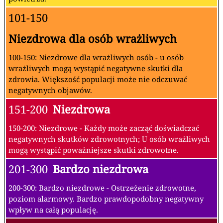
101-150
Niezdrowa dla osób wrażliwych
100-150: Niezdrowe dla wrażliwych osób - u osób
wrażliwych mogą wystąpić negatywne skutki dla
zdrowia. Większość populacji może nie odczuwać
negatywnych objawów.
151-200
Niezdrowa
150-200: Niezdrowe - Każdy może zacząć doświadczać
negatywnych skutków zdrowotnych; U osób wrażliwych
mogą wystąpić poważniejsze skutki zdrowotne.
201-300
Bardzo niezdrowa
200-300: Bardzo niezdrowe - Ostrzeżenie zdrowotne,
poziom alarmowy. Bardzo prawdopodobny negatywny
wpływ na całą populację.