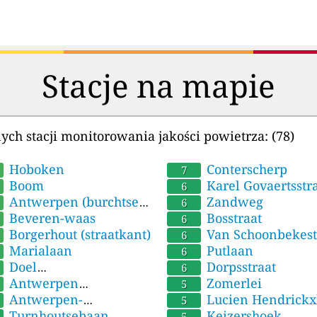
Stacje na mapie
nych stacji monitorowania jakości powietrza:
(78)
Hoboken
Conterscherp
7
Boom
Karel Govaertsstr
6
Antwerpen (burchtse
Zandweg
6
)
Beveren-waas
Bosstraat
6
Borgerhout (straatkant)
Van Schoonbekest
6
Marialaan
Putlaan
6
Doel
Dorpsstraat
6
elsesteenweg)
Antwerpen
Zomerlei
5
enenborgerlaan)
Antwerpen-
Lucien Hendrickx
5
roever
Turnhoutsebaan
Keizershoek
5