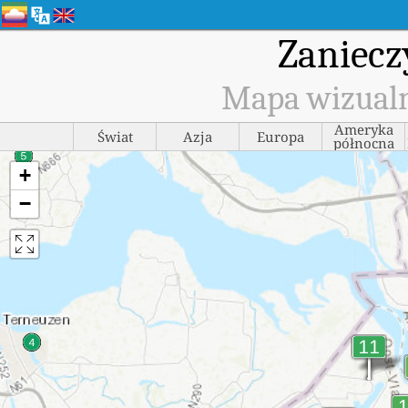
Zaniecz
Mapa wizualn
Ameryka
Świat
Azja
Europa
północna
+
−