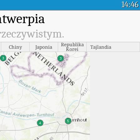
14:46
ntwerpia
rzeczywistym.
Republika
Chiny
Japonia
Tajlandia
Korei