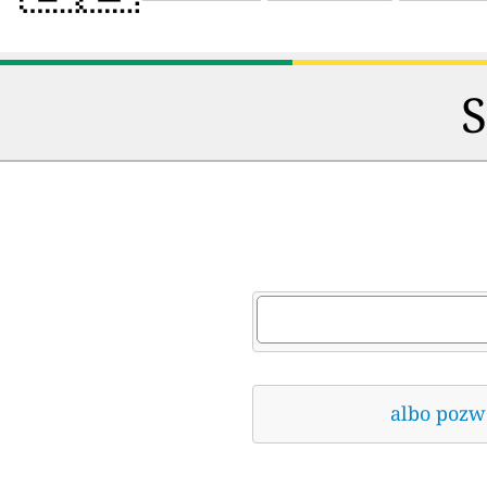
S
albo pozwó