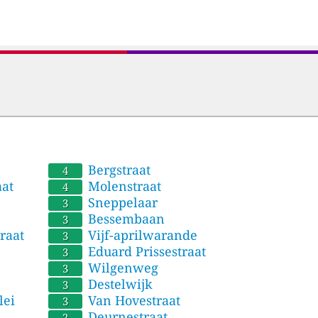
Bergstraat
Schor
4
0
aat
Molenstraat
Tromp
4
0
Sneppelaar
Vink
3
-
Bessembaan
Albre
3
-
raat
Vijf-aprilwarande
Rodenbachl
Velds
3
-
Eduard Prissestraat
Midd
3
-
Wilgenweg
3
Destelwijk
3
lei
Van Hovestraat
3
Deurnestraat
2