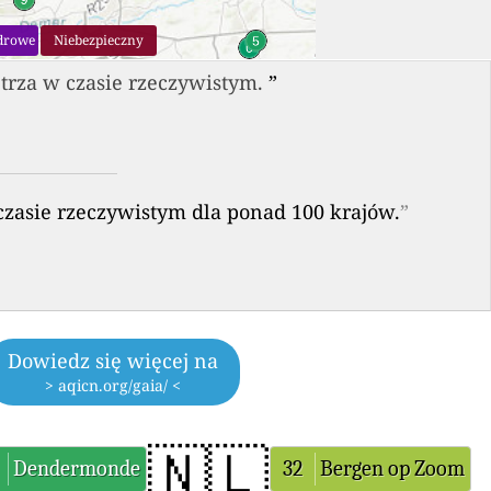
drowe
Niebezpieczny
trza w czasie rzeczywistym.
”
zasie rzeczywistym dla ponad 100 krajów.
”
Dowiedz się więcej na
> aqicn.org/gaia/ <
🇳🇱
Dendermonde
32
Bergen op Zoom