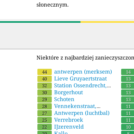
słonecznym.
Niektóre z najbardziej zanieczyszczo
antwerpen (merksem)
44
14
Lieve Gruyaertstraat
40
13
Station Ossendrecht,
32
13
Brabant
Borgerhout
Weel
30
13
Schoten
29
13
Vennekenstraat,
28
11
Huijbergen
Antwerpen (luchtbal)
27
11
Verrebroek
(eng
25
11
IJzerenveld
(gro
22
10
Kallo
linke
20
8