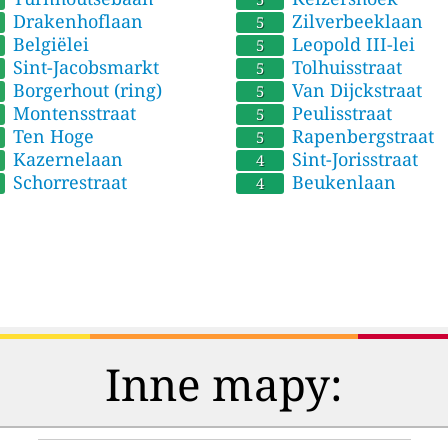
Drakenhoflaan
Zilverbeeklaan
5
Belgiëlei
Leopold III-lei
5
Sint-Jacobsmarkt
Tolhuisstraat
5
Borgerhout (ring)
Van Dijckstraat
5
Montensstraat
Peulisstraat
5
Ten Hoge
Rapenbergstraat
5
Kazernelaan
Sint-Jorisstraat
4
Schorrestraat
Beukenlaan
4
Inne mapy: