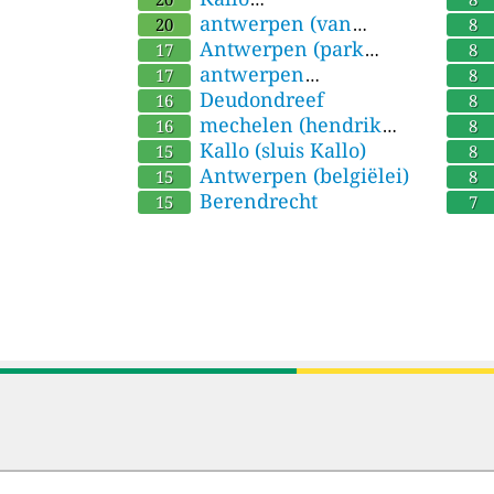
(liefkenshoektunnel)
antwerpen (van
20
8
averbekelaan)
Antwerpen (park
17
8
Spoor Noord)
antwerpen
17
8
(blancefloerlaan)
Deudondreef
16
8
mechelen (hendrik
16
8
speecqvest)
Kallo (sluis Kallo)
15
8
Antwerpen (belgiëlei)
15
8
Berendrecht
15
7