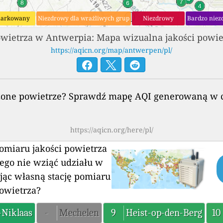
arkowany
Niezdrowy dla wrażliwych grup
Niezdrowy
Bardzo niez
wietrza w Antwerpia: Mapa wizualna jakości powie
https://aqicn.org/map/antwerpen/pl/
szczone powietrze? Sprawdź mapę AQI generowaną w c
https://aqicn.org/here/pl/
pomiaru jakości powietrza
ego nie wziąć udziału w
jąc własną stację pomiaru
powietrza?
-Niklaas
-
Mechelen
9
Heist-op-den-Berg
10