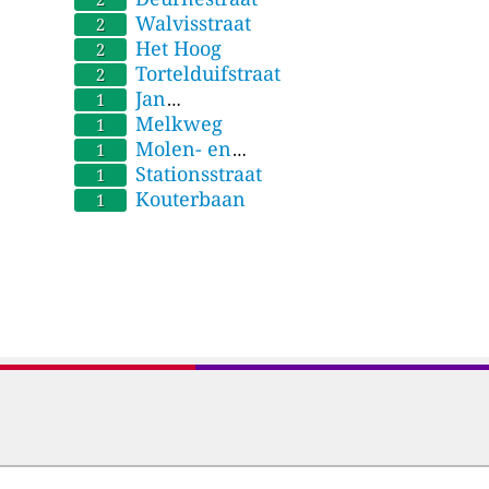
Walvisstraat
2
Het Hoog
2
Tortelduifstraat
2
Jan
1
Hammeneckerstraat
Melkweg
1
Molen- en
1
Dweerstraatwegel
Stationsstraat
1
Kouterbaan
1