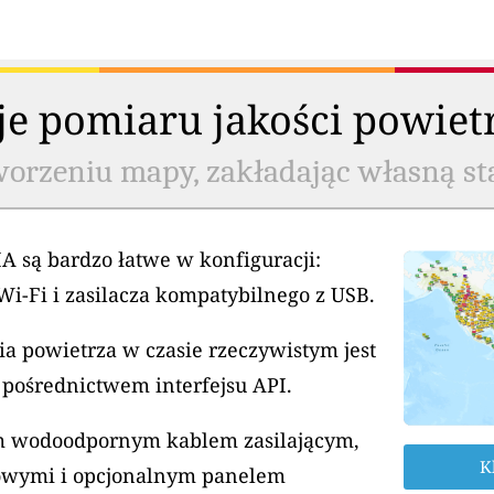
cje pomiaru jakości powiet
worzeniu mapy, zakładając własną st
A są bardzo łatwe w konfiguracji:
Wi-Fi i zasilacza kompatybilnego z USB.
a powietrza w czasie rzeczywistym jest
 pośrednictwem interfejsu API.
ym wodoodpornym kablem zasilającym,
K
owymi i opcjonalnym panelem