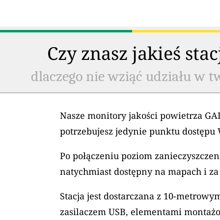
Czy znasz jakieś sta
dlaczego nie wziąć udziału w t
Nasze monitory jakości powietrza GAI
potrzebujesz jedynie punktu dostępu 
Po połączeniu poziom zanieczyszczeni
natychmiast dostępny na mapach i za
Stacja jest dostarczana z 10-metrow
zasilaczem USB, elementami montaż