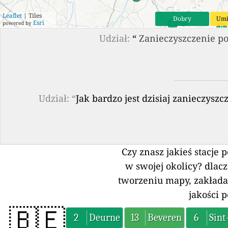
Leaflet
| Tiles
Dobry
Umi
Esri
powered by
Udział:
“
Zanieczyszczenie po
Udział: “
Jak bardzo jest dzisiaj zanieczy
Czy znasz jakieś stacje 
w swojej okolicy?
dlacz
tworzeniu mapy, zakłada
jakości 
🇧🇪
2
Deurne
13
Beveren
6
Sint