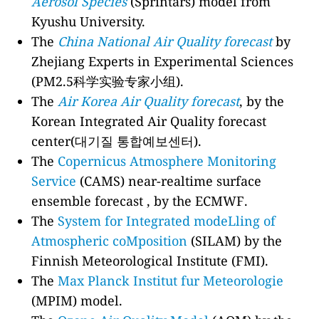
Aerosol Species
(Sprintars) model from
Kyushu University.
The
China National Air Quality forecast
by
Zhejiang Experts in Experimental Sciences
(PM2.5科学实验专家小组).
The
Air Korea Air Quality forecast
, by the
Korean Integrated Air Quality forecast
center(대기질 통합예보센터).
The
Copernicus Atmosphere Monitoring
Service
(CAMS) near-realtime surface
ensemble forecast , by the ECMWF.
The
System for Integrated modeLling of
Atmospheric coMposition
(SILAM) by the
Finnish Meteorological Institute (FMI).
The
Max Planck Institut fur Meteorologie
(MPIM) model.