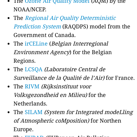
The
Ozone Air Quality Model
(AQM) by the
NOAA/NCEP.
The
Regional Air Quality Deterministic
Prediction System
(RAQDPS) model from the
Government of Canada.
The
irCELine
(
Belgian Interregional
Environment Agency
) for the Belgian
Regions.
The
LCSQA
(Laboratoire Central de
Surveillance de la Qualité de l’Air)
for France.
The
RIVM
(Rijksinstituut voor
Volksgezondheid en Milieu)
for the
Netherlands.
The
SILAM
(System for Integrated modeLling
of Atmospheric coMposition)
for Northen
Europe.