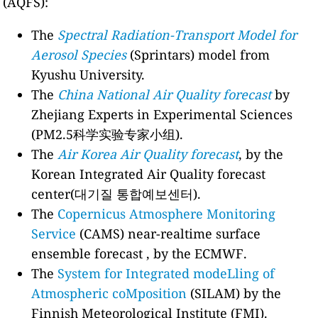
(AQFS):
The
Spectral Radiation-Transport Model for
Aerosol Species
(Sprintars) model from
Kyushu University.
The
China National Air Quality forecast
by
Zhejiang Experts in Experimental Sciences
(PM2.5科学实验专家小组).
The
Air Korea Air Quality forecast
, by the
Korean Integrated Air Quality forecast
center(대기질 통합예보센터).
The
Copernicus Atmosphere Monitoring
Service
(CAMS) near-realtime surface
ensemble forecast , by the ECMWF.
The
System for Integrated modeLling of
Atmospheric coMposition
(SILAM) by the
Finnish Meteorological Institute (FMI).