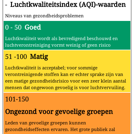
-
Luchtkwaliteitsindex (AQI)-waarden
Niveaus van gezondheidsproblemen
0 - 50
Goed
Luchtkwaliteit wordt als bevredigend beschouwd en
luchtverontreiniging vormt weinig of geen risico
51 -100
Matig
Luchtkwaliteit is acceptabel; voor sommige
verontreinigende stoffen kan er echter sprake zijn van
een matige gezondheidsrisico voor een zeer klein aantal
mensen dat ongewoon gevoelig is voor luchtvervuiling.
101-150
Ongezond voor gevoelige groepen
Leden van gevoelige groepen kunnen
gezondheidseffecten ervaren. Het grote publiek zal