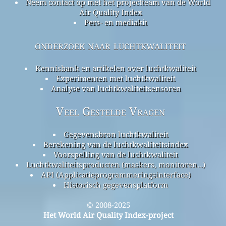
Neem contact op met het projectteam van de World
Air Quality Index
Pers- en mediakit
onderzoek naar luchtkwaliteit
Kennisbank en artikelen over luchtkwaliteit
Experimenten met luchtkwaliteit
Analyse van luchtkwaliteitsensoren
Veel Gestelde Vragen
Gegevensbron luchtkwaliteit
Berekening van de luchtkwaliteitsindex
Voorspelling van de luchtkwaliteit
Luchtkwaliteitsproducten (maskers, monitoren…)
API (Applicatieprogrammeringsinterface)
Historisch gegevensplatform
© 2008-2025
Het World Air Quality Index-project