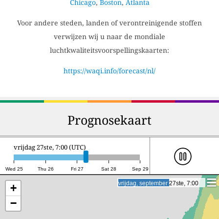
Chicago
,
Boston
,
Atlanta
Voor andere steden, landen of verontreinigende stoffen
verwijzen wij u naar de mondiale
luchtkwaliteitsvoorspellingskaarten:
https://waqi.info/forecast/nl/
Prognosekaart
zaterdag 28ste, 0:00 (UTC)
Wed 25
Thu 26
Fri 27
Sat 28
Sep 29
zaterdag, september 28ste, 0:00
zaterdag, september 28ste, 0:00
+
−