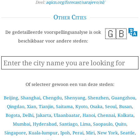
Deel:
aqicn.org/forecast/sarajevo/nl/
Other Cities
🇬🇧
De gedetailleerde voorspellingsanalyse is ook
beschikbaar voor andere steden:
Of selecteer gewoon een van deze steden:
Beijing
,
Shanghai
,
Chengdu
,
Shenyang
,
Shenzhen
,
Guangzhou
,
Qingdao
,
Xian
,
Tianjin
,
Saitama
,
Kyoto
,
Osaka
,
Seoul
,
Busan
,
Bogota
,
Delhi
,
Jakarta
,
Ulaanbaatar
,
Hanoi
,
Chennai
,
Kolkata
,
Mumbai
,
Hyderabad
,
Santiago
,
Lima
,
Saopaulo
,
Quito
,
Singapore
,
Kuala-lumpur
,
Ipoh
,
Perai
,
Miri
,
New York
,
Seattle
,