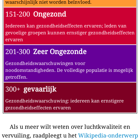
waarschijnlijk niet worden beïnvloed.
151-200
Ongezond
Iedereen kan gezondheidseffecten ervaren; leden van
gevoelige groepen kunnen ernstiger gezondheidseffecten
ervaren
201-300
Zeer Ongezonde
Gezondheidswaarschuwingen voor
noodomstandigheden. De volledige populatie is mogelijk
getroffen.
300+
gevaarlijk
Gezondheidswaarschuwing: iedereen kan ernstigere
gezondheidseffecten ervaren
Als u meer wilt weten over luchtkwaliteit en
vervuiling, raadpleegt u het
Wikipedia-onderwerp