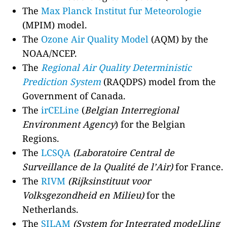
The
Max Planck Institut fur Meteorologie
(MPIM) model.
The
Ozone Air Quality Model
(AQM) by the
NOAA/NCEP.
The
Regional Air Quality Deterministic
Prediction System
(RAQDPS) model from the
Government of Canada.
The
irCELine
(
Belgian Interregional
Environment Agency
) for the Belgian
Regions.
The
LCSQA
(Laboratoire Central de
Surveillance de la Qualité de l’Air)
for France.
The
RIVM
(Rijksinstituut voor
Volksgezondheid en Milieu)
for the
Netherlands.
The
SILAM
(System for Integrated modeLling