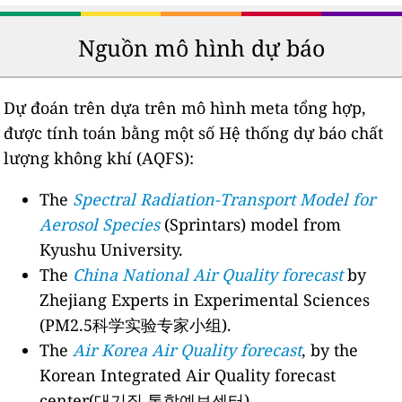
Nguồn mô hình dự báo
Dự đoán trên dựa trên mô hình meta tổng hợp,
được tính toán bằng một số Hệ thống dự báo chất
lượng không khí (AQFS):
The
Spectral Radiation-Transport Model for
Aerosol Species
(Sprintars) model from
Kyushu University.
The
China National Air Quality forecast
by
Zhejiang Experts in Experimental Sciences
(PM2.5科学实验专家小组).
The
Air Korea Air Quality forecast
, by the
Korean Integrated Air Quality forecast
center(대기질 통합예보센터).