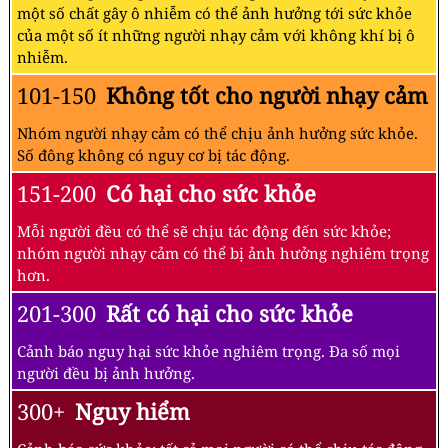
một số chất gây ô nhiễm có thể ảnh hưởng tới sức khỏe
của một số ít những người nhạy cảm với không khí bị ô
nhiễm.
101-150
Không tốt cho người nhạy cảm
Nhóm người nhạy cảm có thể chịu ảnh hưởng sức khỏe.
Số đông không có nguy cơ bị tác động.
151-200
Có hại cho sức khỏe
Mỗi người đều có thể sẽ chịu tác động đến sức khỏe;
nhóm người nhạy cảm có thể bị ảnh hưởng nghiêm trọng
hơn.
201-300
Rất có hại cho sức khỏe
Cảnh báo nguy hại sức khỏe nghiêm trọng. Đa số mọi
người đều bị ảnh hưởng.
300+
Nguy hiểm