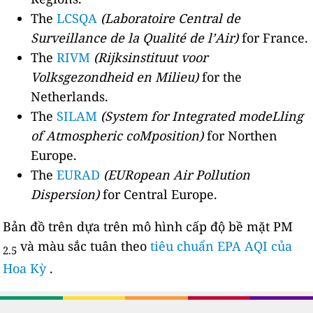
The
LCSQA
(Laboratoire Central de
Surveillance de la Qualité de l’Air)
for France.
The
RIVM
(Rijksinstituut voor
Volksgezondheid en Milieu)
for the
Netherlands.
The
SILAM
(System for Integrated modeLling
of Atmospheric coMposition)
for Northen
Europe.
The
EURAD
(EURopean Air Pollution
Dispersion)
for Central Europe.
Bản đồ trên dựa trên mô hình cấp độ bề mặt PM
và màu sắc tuân theo
tiêu chuẩn EPA AQI của
2.5
Hoa Kỳ
.