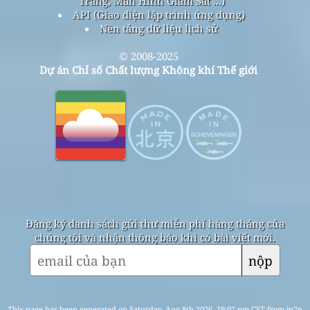
Trang, Màn Hình Giám Sát ...)
API (Giao diện lập trình ứng dụng)
Nền tảng dữ liệu lịch sử
© 2008-2025
Dự án Chỉ số Chất lượng Không khí Thế giới
Đăng ký danh sách gửi thư miễn phí hàng tháng của
chúng tôi và nhận thông báo khi có bài viết mới.
nộp
This page has been generated on Saturday, Aug 8th 2026, 19:02 pm CST from jp2n