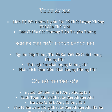
Về dự án này
Liên Hệ Với Nhóm Dự án Chỉ Số Chất Lượng Không
Khí Của Thế Giới
Báo Chí Và Các Phương Tiện Truyền Thông
nghiên cứu chất lượng không khí
Nguồn Cấp Thông Tin Và Bài Viết Về Chất Lượng
Không Khí
Thí nghiệm chất lượng không khí
Phân Tích Cảm Biến Chất Lượng Không Khí
Câu hỏi thường gặp
nguồn dữ liệu chất lượng không khí
Tính Toán Chỉ Số Chất Lượng Không Khí
Dự Báo Chất Lượng Không Khí
Sản Phẩm Làm Tăng Chất Lượng Không Khí (khẩu