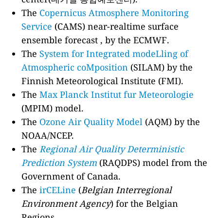
The
Copernicus Atmosphere Monitoring
Service
(CAMS) near-realtime surface
ensemble forecast , by the ECMWF.
The
System for Integrated modeLling of
Atmospheric coMposition
(SILAM) by the
Finnish Meteorological Institute (FMI).
The
Max Planck Institut fur Meteorologie
(MPIM) model.
The
Ozone Air Quality Model
(AQM) by the
NOAA/NCEP.
The
Regional Air Quality Deterministic
Prediction System
(RAQDPS) model from the
Government of Canada.
The
irCELine
(
Belgian Interregional
Environment Agency
) for the Belgian
Regions.