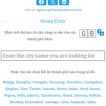
Chia sẻ:
aqicn.org/forecast/moscow/vn/
Other Cities
🇬🇧
Phân tích dự báo chi tiết cũng có sẵn cho các
thành phố khác:
Hoặc chỉ cần chọn bất kỳ thành phố nào trong số đó:
Beijing
,
Shanghai
,
Chengdu
,
Shenyang
,
Shenzhen
,
Guangzhou
,
Qingdao
,
Xian
,
Tianjin
,
Saitama
,
Kyoto
,
Osaka
,
Seoul
,
Busan
,
Bogota
,
Delhi
,
Jakarta
,
Ulaanbaatar
,
Hanoi
,
Chennai
,
Kolkata
,
Mumbai
,
Hyderabad
,
Santiago
,
Lima
,
Saopaulo
,
Quito
,