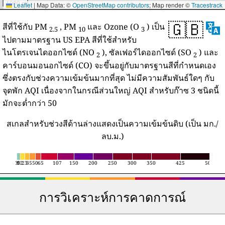
1000 mi
Leaflet
|
Map Data: ©
OpenStreetMap contributors
; Map render ©
Tracestrack
🇬🇧
สีที่ใช้กับ PM
, PM
และ Ozone (O
) เป็น
2.5
10
3
ไปตามมาตรฐาน US EPA สีที่ใช้สำหรับ
ไนโตรเจนไดออกไซด์ (NO
), ซัลเฟอร์ไดออกไซด์ (SO
) และ
2
2
คาร์บอนมอนอกไซด์ (CO) จะขึ้นอยู่กับมาตรฐานสีที่กำหนดเอง
ซึ่งตรงกับช่วงความเข้มข้นมากที่สุด ไม่มีความสัมพันธ์ใดๆ กับ
จุดพัก AQI เนื่องจากในกรณีส่วนใหญ่ AQI สำหรับก๊าซ 3 ชนิดนี้
มักจะต่ำกว่า 50
สเกลสำหรับช่วงสีด้านล่างแสดงเป็นความเข้มข้นดิบ (เป็น มก./
ลบ.ม.)
3
6
12
9
23
35
50
65
107
150
200
250
300
350
425
500
การวิเคราะห์การคาดการณ์