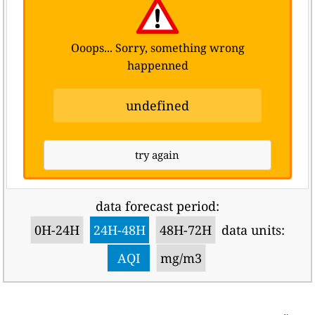
Ooops... Sorry, something wrong
happenned
undefined
try again
data forecast period:
0H-24H
24H-48H
48H-72H
data units:
AQI
mg/m3