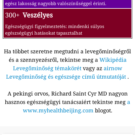
egész lakosság nagyobb valószínűséggel érinti.
300+
Veszélyes
Egészségügyi figyelmeztetés: mindenki súlyos
egészségügyi hatásokat tapasztalhat
Ha többet szeretne megtudni a levegőminőségről
és a szennyezésről, tekintse meg a
Wikipédia
Levegőminőség témakörét
vagy az
airnow
Levegőminőség és egészsége című útmutatóját
.
A pekingi orvos, Richard Saint Cyr MD nagyon
hasznos egészségügyi tanácsaiért tekintse meg
a
www.myhealthbeijing.com
blogot.