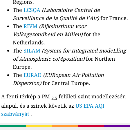
Regions.
The
LCSQA
(Laboratoire Central de
Surveillance de la Qualité de l’Air)
for France.
The
RIVM
(Rijksinstituut voor
Volksgezondheid en Milieu)
for the
Netherlands.
The
SILAM
(System for Integrated modeLling
of Atmospheric coMposition)
for Northen
Europe.
The
EURAD
(EURopean Air Pollution
Dispersion)
for Central Europe.
A fenti térkép a PM
felületi szint modellezésén
2,5
alapul, és a színek követik az
US EPA AQI
szabványát
.