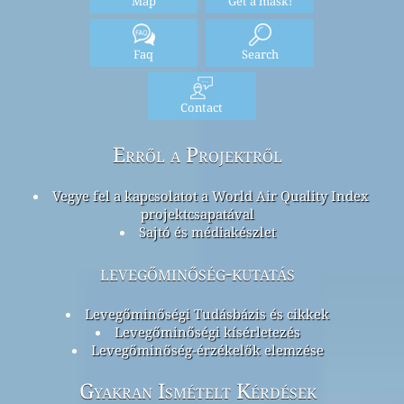
Map
Get a mask!
Faq
Search
Contact
Erről a Projektről
Vegye fel a kapcsolatot a World Air Quality Index
projektcsapatával
Sajtó és médiakészlet
levegőminőség-kutatás
Levegőminőségi Tudásbázis és cikkek
Levegőminőségi kísérletezés
Levegőminőség-érzékelők elemzése
Gyakran Ismételt Kérdések