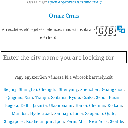
Ossza meg:
aqicn.org/forecast/istanbul/hu/
Other Cities
🇬🇧
A részletes előrejelzési elemzés más városokra is
elérhető:
Vagy egyszerűen válassza ki a városok bármelyikét:
Beijing
,
Shanghai
,
Chengdu
,
Shenyang
,
Shenzhen
,
Guangzhou
,
Qingdao
,
Xian
,
Tianjin
,
Saitama
,
Kyoto
,
Osaka
,
Seoul
,
Busan
,
Bogota
,
Delhi
,
Jakarta
,
Ulaanbaatar
,
Hanoi
,
Chennai
,
Kolkata
,
Mumbai
,
Hyderabad
,
Santiago
,
Lima
,
Saopaulo
,
Quito
,
Singapore
,
Kuala-lumpur
,
Ipoh
,
Perai
,
Miri
,
New York
,
Seattle
,