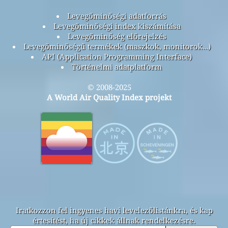
Levegőminőségi adatforrás
Levegőminőségi index kiszámítása
Levegőminőség előrejelzés
Levegőminőségű termékek (maszkok, monitorok…)
API (Application Programming Interface)
Történelmi adatplatform
© 2008-2025
A World Air Quality Index projekt
Iratkozzon fel ingyenes havi levelezőlistánkra, és kap
értesítést, ha új cikkek állnak rendelkezésre.