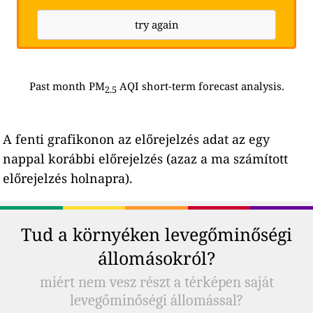
try again
Past month PM
AQI short-term forecast analysis.
2.5
A fenti grafikonon az előrejelzés adat az egy
nappal korábbi előrejelzés (azaz a ma számított
előrejelzés holnapra).
Tud a környéken levegőminőségi
állomásokról?
miért nem vesz részt a térképen saját
levegőminőségi állomással?