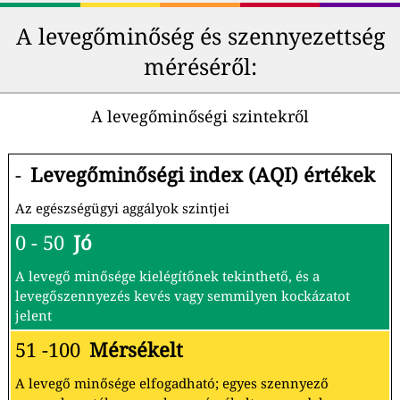
A levegőminőség és szennyezettség
méréséről:
A levegőminőségi szintekről
-
Levegőminőségi index (AQI) értékek
Az egészségügyi aggályok szintjei
0 - 50
Jó
A levegő minősége kielégítőnek tekinthető, és a
levegőszennyezés kevés vagy semmilyen kockázatot
jelent
51 -100
Mérsékelt
A levegő minősége elfogadható; egyes szennyező