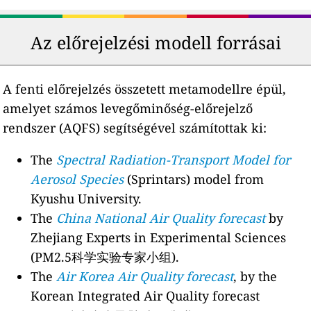
Az előrejelzési modell forrásai
A fenti előrejelzés összetett metamodellre épül,
amelyet számos levegőminőség-előrejelző
rendszer (AQFS) segítségével számítottak ki:
The
Spectral Radiation-Transport Model for
Aerosol Species
(Sprintars) model from
Kyushu University.
The
China National Air Quality forecast
by
Zhejiang Experts in Experimental Sciences
(PM2.5科学实验专家小组).
The
Air Korea Air Quality forecast
, by the
Korean Integrated Air Quality forecast