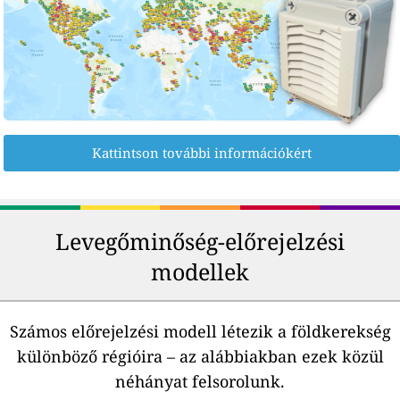
Kattintson további információkért
Levegőminőség-előrejelzési
modellek
Számos előrejelzési modell létezik a földkerekség
különböző régióira – az alábbiakban ezek közül
néhányat felsorolunk.