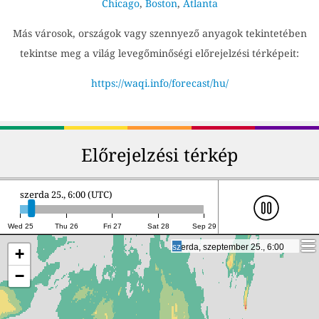
Chicago
,
Boston
,
Atlanta
Más városok, országok vagy szennyező anyagok tekintetében
tekintse meg a világ levegőminőségi előrejelzési térképeit:
https://waqi.info/forecast/hu/
Előrejelzési térkép
szerda 25., 6:00 (UTC)
Wed 25
Thu 26
Fri 27
Sat 28
Sep 29
szerda, szeptember 25., 6:00
szerda, szeptember 25., 6:00
+
−