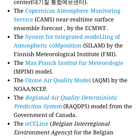
center(대기질 통합예보센터).
The
Copernicus Atmosphere Monitoring
Service
(CAMS) near-realtime surface
ensemble forecast , by the ECMWF.
The
System for Integrated modeLling of
Atmospheric coMposition
(SILAM) by the
Finnish Meteorological Institute (FMI).
The
Max Planck Institut fur Meteorologie
(MPIM) model.
The
Ozone Air Quality Model
(AQM) by the
NOAA/NCEP.
The
Regional Air Quality Deterministic
Prediction System
(RAQDPS) model from the
Government of Canada.
The
irCELine
(
Belgian Interregional
Environment Agency
) for the Belgian