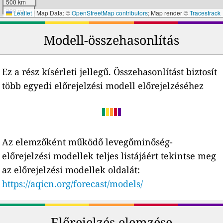
500 km
300 mi
Leaflet
|
Map Data: ©
OpenStreetMap contributors
; Map render ©
Tracestrack
Modell-összehasonlítás
Ez a rész kísérleti jellegű. Összehasonlítást biztosít
több egyedi előrejelzési modell előrejelzéséhez
Az elemzőként működő levegőminőség-
előrejelzési modellek teljes listájáért tekintse meg
az előrejelzési modellek oldalát:
https://aqicn.org/forecast/models/
Előrejelzés elemzése