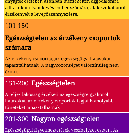
anyagok esetében azonban mérsékelten aggodalomra
adhat okot olyan kevés ember számára, akik szokatlanul
érzékenyek a levegőszennyezésre.
101-150
Egészségtelen az érzékeny csoportok
számára
Az érzékeny csoporttagok egészségügyi hatásokat
tapasztalhatnak. A nagyközönséget valószínűleg nem
érinti.
151-200
Egészségtelen
A teljes lakosság érzékeli az egészségre gyakorolt
hatásokat; az érzékeny csoportok tagjai komolyabb
tüneteket tapasztalhatnak
201-300
Nagyon egészségtelen
Egészségügyi figyelmeztetések vészhelyzet esetén. Az