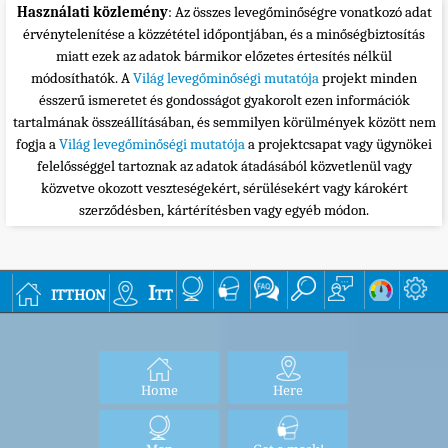
Használati közlemény
: Az összes levegőminőségre vonatkozó adat
érvénytelenítése a közzététel időpontjában, és a minőségbiztosítás
miatt ezek az adatok bármikor előzetes értesítés nélkül
módosíthatók. A
Világ levegőminőségi mutatója
projekt minden
ésszerű ismeretet és gondosságot gyakorolt ezen információk
tartalmának összeállításában, és semmilyen körülmények között nem
fogja a
Világ levegőminőségi mutatója
a projektcsapat vagy ügynökei
felelősséggel tartoznak az adatok átadásából közvetlenül vagy
közvetve okozott veszteségekért, sérülésekért vagy károkért
szerződésben, kártérítésben vagy egyéb módon.
itthon
Itt
Home
Here