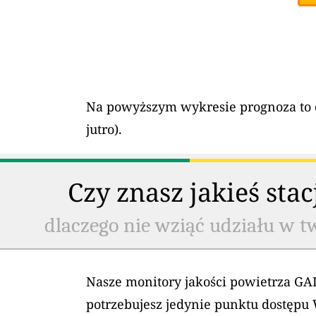
Na powyższym wykresie prognoza to 
jutro).
Czy znasz jakieś sta
dlaczego nie wziąć udziału w t
Nasze monitory jakości powietrza GAI
potrzebujesz jedynie punktu dostępu 