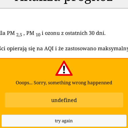
 dla PM
, PM
i ozonu z ostatnich 30 dni.
2,5
10
ści opierają się na AQI i że zastosowano maksymalny
Ooops... Sorry, something wrong happenned
undefined
try again