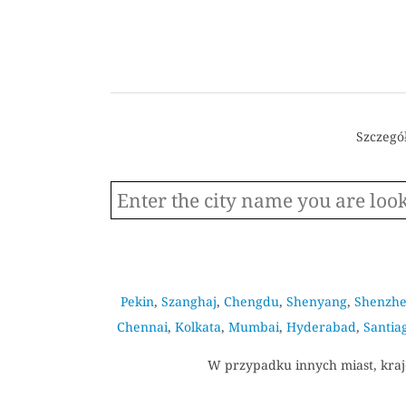
Szczegó
Pekin
,
Szanghaj
,
Chengdu
,
Shenyang
,
Shenzh
Chennai
,
Kolkata
,
Mumbai
,
Hyderabad
,
Santia
W przypadku innych miast, krajó