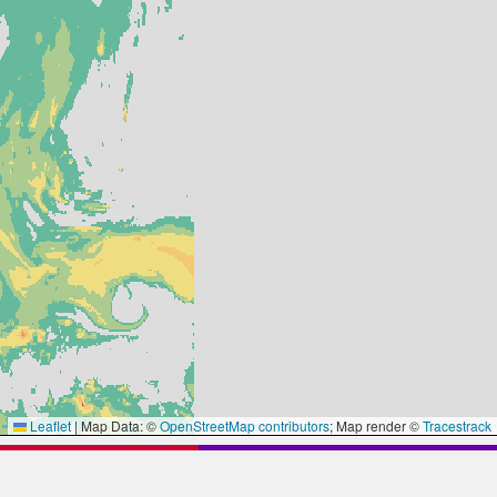
Leaflet
|
Map Data: ©
OpenStreetMap contributors
; Map render ©
Tracestrack