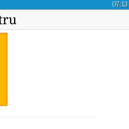
07:13
tru