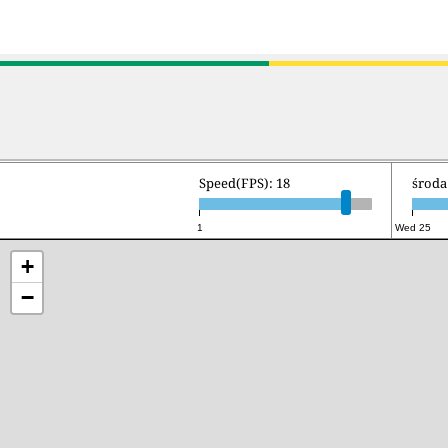
Speed(FPS): 18
środa 
1
Wed 25
+
−