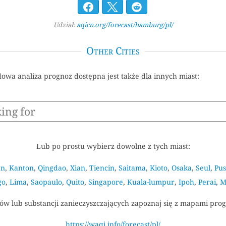
Udział:
aqicn.org/forecast/hamburg/pl/
Other Cities
łowa analiza prognoz dostępna jest także dla innych miast:
Lub po prostu wybierz dowolne z tych miast:
en
,
Kanton
,
Qingdao
,
Xian
,
Tiencin
,
Saitama
,
Kioto
,
Osaka
,
Seul
,
Pu
go
,
Lima
,
Saopaulo
,
Quito
,
Singapore
,
Kuala-lumpur
,
Ipoh
,
Perai
,
M
w lub substancji zanieczyszczających zapoznaj się z mapami prog
https://waqi.info/forecast/pl/