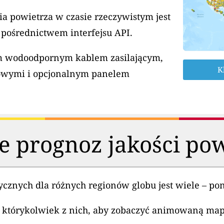
a powietrza w czasie rzeczywistym jest
 pośrednictwem interfejsu API.
ym wodoodpornym kablem zasilającym,
K
owymi i opcjonalnym panelem
 prognoz jakości po
cznych dla różnych regionów globu jest wiele – poni
 którykolwiek z nich, aby zobaczyć animowaną ma