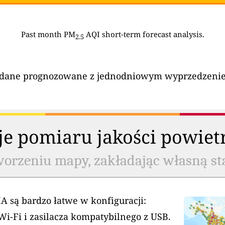
Past month PM
AQI short-term forecast analysis.
2.5
dane prognozowane z jednodniowym wyprzedzeniem (
cje pomiaru jakości powiet
worzeniu mapy, zakładając własną st
A są bardzo łatwe w konfiguracji:
Wi-Fi i zasilacza kompatybilnego z USB.