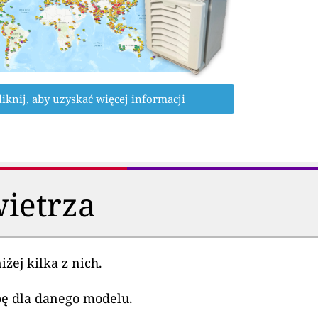
liknij, aby uzyskać więcej informacji
wietrza
żej kilka z nich.
pę dla danego modelu.