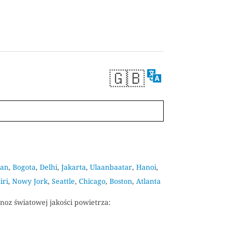
🇬🇧
san
,
Bogota
,
Delhi
,
Jakarta
,
Ulaanbaatar
,
Hanoi
,
iri
,
Nowy Jork
,
Seattle
,
Chicago
,
Boston
,
Atlanta
noz światowej jakości powietrza: