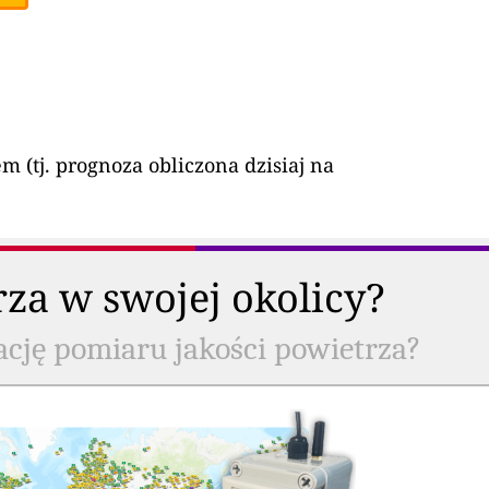
tj. prognoza obliczona dzisiaj na
rza w swojej okolicy?
ację pomiaru jakości powietrza?