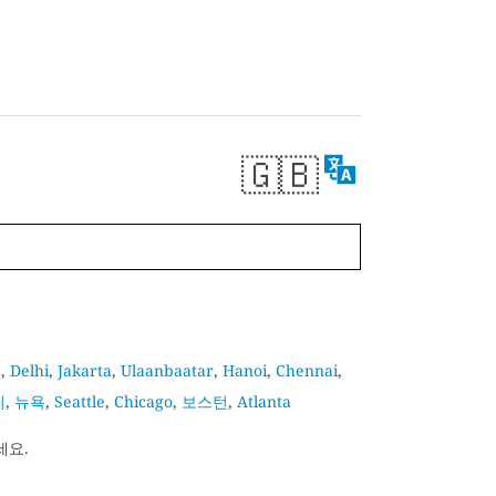
🇬🇧
a
,
Delhi
,
Jakarta
,
Ulaanbaatar
,
Hanoi
,
Chennai
,
리
,
뉴욕
,
Seattle
,
Chicago
,
보스턴
,
Atlanta
세요.