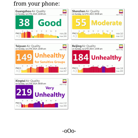
from your phone:
-oOo-