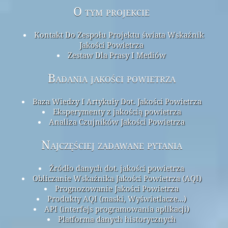
O tym projekcie
Kontakt Do Zespołu Projektu świata Wskaźnik
Jakości Powietrza
Zestaw Dla Prasy I Mediów
Badania jakości powietrza
Baza Wiedzy I Artykuły Dot. Jakości Powietrza
Eksperymenty z jakością powietrza
Analiza Czujników Jakości Powietrza
Najczęściej zadawane pytania
Źródło danych dot. jakości powietrza
Obliczanie Wskaźnika Jakości Powietrza (AQI)
Prognozowanie Jakości Powietrza
Produkty AQI (maski, Wyświetlacze...)
API (interfejs programowania aplikacji)
Platforma danych historycznych