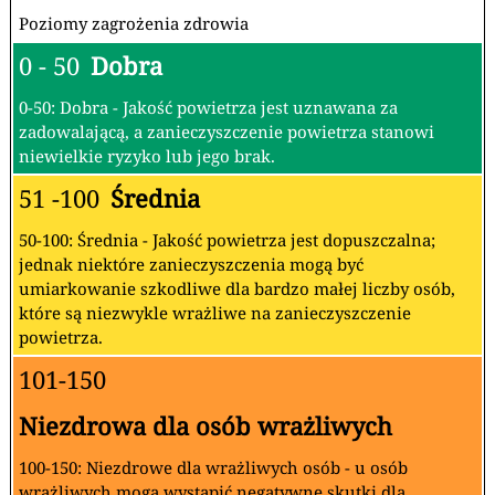
Poziomy zagrożenia zdrowia
0 - 50
Dobra
0-50: Dobra - Jakość powietrza jest uznawana za
zadowalającą, a zanieczyszczenie powietrza stanowi
niewielkie ryzyko lub jego brak.
51 -100
Średnia
50-100: Średnia - Jakość powietrza jest dopuszczalna;
jednak niektóre zanieczyszczenia mogą być
umiarkowanie szkodliwe dla bardzo małej liczby osób,
które są niezwykle wrażliwe na zanieczyszczenie
powietrza.
101-150
Niezdrowa dla osób wrażliwych
100-150: Niezdrowe dla wrażliwych osób - u osób
wrażliwych mogą wystąpić negatywne skutki dla