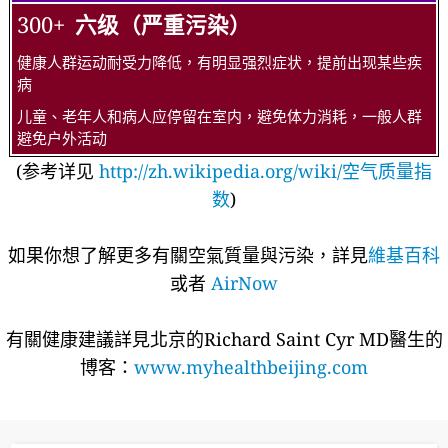
300+
六级（严重污染）
健康人群运动耐受力降低，有明显强烈症状，提前出现某些疾
病
儿童、老年人和病人应停留在室内，避免体力消耗，一般人群
避免户外活动
(参考详见
http://zh.wikipedia.org/wiki/空气质量指
数
)
如果你想了解更多有關空氣質量與污染，詳見
維基百科
或者
AirNow
有關健康建議詳​​見北京的Richard Saint Cyr MD醫生的
博客：
www.myhealthbeijing.com