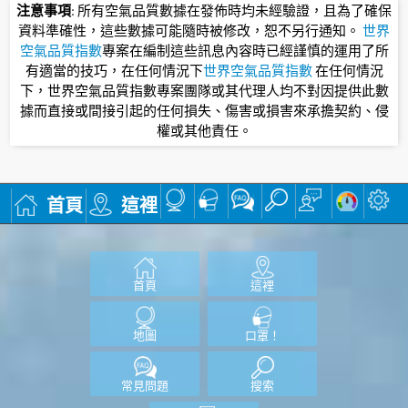
注意事項
: 所有空氣品質數據在發佈時均未經驗證，且為了確保
資料準確性，這些數據可能隨時被修改，恕不另行通知。
世界
空氣品質指數
專案在編制這些訊息內容時已經謹慎的運用了所
有適當的技巧，在任何情況下
世界空氣品質指數
在任何情況
下，世界空氣品質指數專案團隊或其代理人均不對因提供此數
據而直接或間接引起的任何損失、傷害或損害來承擔契約、侵
權或其他責任。
首頁
這裡
首頁
這裡
地圖
口罩！
常見問題
搜索