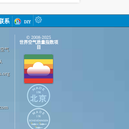
联系
diy
© 2008-2025
世界空气质量指数项
目
供空气
从
.org
com