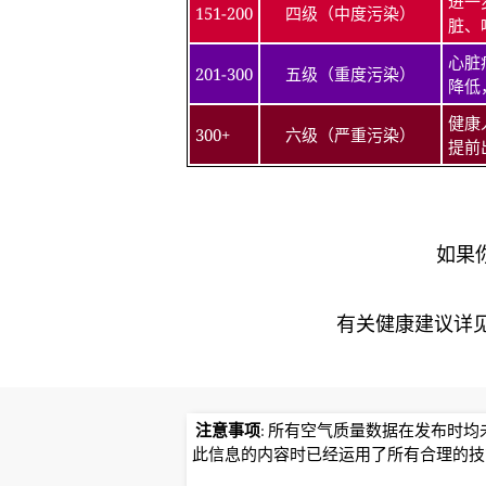
进一
151-200
四级（中度污染）
脏、
心脏
201-300
五级（重度污染）
降低
健康
300+
六级（严重污染）
提前
如果
有关健康建议详见北京
注意事项
: 所有空气质量数据在发布时
此信息的内容时已经运用了所有合理的技