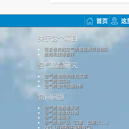
首页
这
关于这个项目
联系世界的空气质量指数项目团队
新闻和媒体套件
空气质量研究
空气质量知识库和文章
空气质量实验
空气质量传感器分析
常问问题
空气质量数据来源
空气质量指数计算
空气质量预报
空气质量产品（口罩、监测仪……）
API（应用程序编程接口）