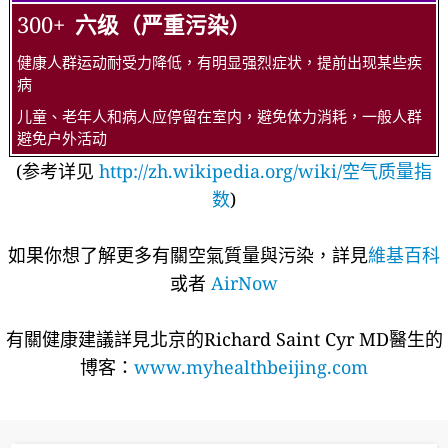
300+
六级（严重污染）
健康人群运动耐受力降低，有明显强烈症状，提前出现某些疾
病
儿童、老年人和病人应停留在室内，避免体力消耗，一般人群
避免户外活动
(参考详见
http://zh.wikipedia.org/wiki/空气质量指
数
)
如果你想了解更多有關空氣質量與污染，詳見
維基百科
或者
AirNow
有關健康建議詳​​見北京的Richard Saint Cyr MD醫生的
博客：
www.myhealthbeijing.com