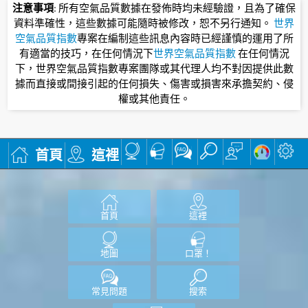
注意事項
: 所有空氣品質數據在發佈時均未經驗證，且為了確保
資料準確性，這些數據可能隨時被修改，恕不另行通知。
世界
空氣品質指數
專案在編制這些訊息內容時已經謹慎的運用了所
有適當的技巧，在任何情況下
世界空氣品質指數
在任何情況
下，世界空氣品質指數專案團隊或其代理人均不對因提供此數
據而直接或間接引起的任何損失、傷害或損害來承擔契約、侵
權或其他責任。
首頁
這裡
首頁
這裡
地圖
口罩！
常見問題
搜索