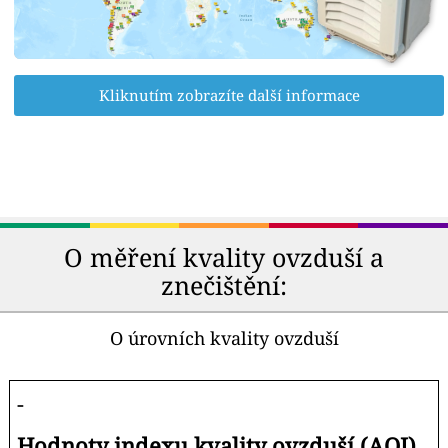
Kliknutím zobrazíte další informace
O měření kvality ovzduší a
znečištění:
O úrovních kvality ovzduší
-
Hodnoty indexu kvality ovzduší (AQI).