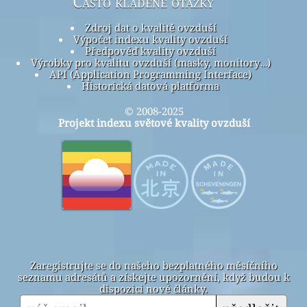
Často kladené otázky
Zdroj dat o kvalitě ovzduší
Výpočet indexu kvality ovzduší
Předpověď kvality ovzduší
Výrobky pro kvalitu ovzduší (masky, monitory…)
API (Application Programming Interface)
Historická datová platforma
© 2008-2025
Projekt indexu světové kvality ovzduší
Zaregistrujte se do našeho bezplatného měsíčního
seznamu adresátů a získejte upozornění, když budou k
dispozici nové články.