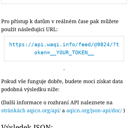
Pro přístup k datům v reálném čase pak můžete
použít následující URL:
https://api.waqi.info/feed/@9824/?t
oken=__YOUR_TOKEN__
.
Pokud vše funguje dobře, budete moci získat data
podobná výsledku níže:
(Další informace o rozhraní API naleznete na
stránkách aqicn.org/api/
a
aqicn.org/json-api/doc/
)
Výsledek JSON: