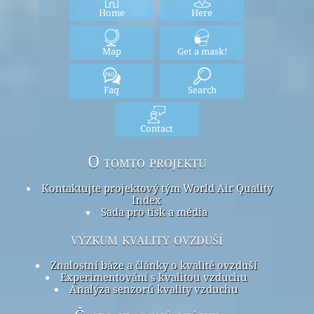
Home
Here
Map
Get a mask!
Faq
Search
Contact
O tomto projektu
Kontaktujte projektový tým World Air Quality
Index
Sada pro tisk a média
výzkum kvality ovzduší
Znalostní báze a články o kvalitě ovzduší
Experimentování s kvalitou vzduchu
Analýza senzorů kvality vzduchu