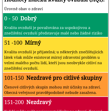
Úrovně obav o zdraví
0 - 50
Dobrý
Kvalita ovzduší je považována za uspokojivou a
znečištění ovzduší představuje malé nebo žádné riziko
51 -100
Mírný
Kvalita ovzduší je přijatelná; u některých znečišťujících
látek však může existovat mírný zdravotní problém u
velmi malého počtu lidí, kteří jsou neobvykle citliví na
znečištění ovzduší.
101-150
Nezdravé pro citlivé skupiny
Členové citlivých skupin mohou mít účinky na zdraví.
Obecná veřejnost pravděpodobně nebude zasažena.
151-200
Nezdravý