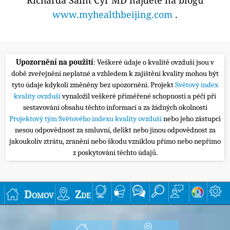
www.myhealthbeijing.com
.
Upozornění na použití
: Veškeré údaje o kvalitě ovzduší jsou v
době zveřejnění neplatné a vzhledem k zajištění kvality mohou být
tyto údaje kdykoli změněny bez upozornění. Projekt
Světový index
kvality ovzduší
vynaložil veškeré přiměřené schopnosti a péči při
sestavování obsahu těchto informací a za žádných okolností
Projektový tým Světového indexu kvality ovzduší
nebo jeho zástupci
nesou odpovědnost za smluvní, delikt nebo jinou odpovědnost za
jakoukoliv ztrátu, zranění nebo škodu vzniklou přímo nebo nepřímo
z poskytování těchto údajů.
Domov
Zde