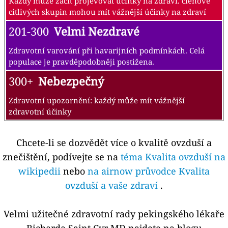
Každý může začít projevovat účinky na zdraví. členové
citlivých skupin mohou mít vážnější účinky na zdraví
201-300
Velmi Nezdravé
Zdravotní varování při havarijních podmínkách. Celá
populace je pravděpodobněji postižena.
300+
Nebezpečný
Zdravotní upozornění: každý může mít vážnější
zdravotní účinky
Chcete-li se dozvědět více o kvalitě ovzduší a
znečištění, podívejte se na
téma Kvalita ovzduší na
wikipedii
nebo
na airnow průvodce Kvalita
ovzduší a vaše zdraví
.
Velmi užitečné zdravotní rady pekingského lékaře
Richarda Saint Cyr MD najdete na blogu