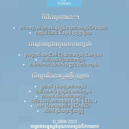
Contact
អំពីគម្រោងនេះ។
ទាក់ទងក្រុមគម្រោងសន្ទស្សន៍គុណភាពខ្យល់ពិភពលោក
កញ្ចប់ព័ត៌មាន និងប្រព័ន្ធផ្សព្វផ្សាយ
ការស្រាវជ្រាវគុណភាពខ្យល់
មូលដ្ឋានចំណេះដឹងអំពីគុណភាពខ្យល់ និងអត្ថបទ
ការពិសោធន៍គុណភាពខ្យល់
ការវិភាគឧបករណ៍ចាប់សញ្ញាគុណភាពខ្យល់
សំណួរដែលសួរញឹកញាប់
ប្រភពទិន្នន័យគុណភាពខ្យល់
ការគណនាសន្ទស្សន៍គុណភាពខ្យល់
ការព្យាករណ៍គុណភាពខ្យល់
ផលិតផលគុណភាពខ្យល់ (ម៉ាស ម៉ូនីទ័រ...)
API (ចំណុចប្រទាក់កម្មវិធីកម្មវិធី)
វេទិកាទិន្នន័យប្រវត្តិសាស្ត្រ
© 2008-2025
គម្រោងសន្ទស្សន៍គុណភាពខ្យល់ពិភពលោក