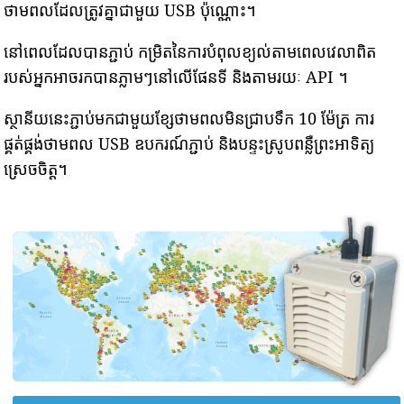
ថាមពលដែលត្រូវគ្នាជាមួយ USB ប៉ុណ្ណោះ។
នៅពេលដែលបានភ្ជាប់ កម្រិតនៃការបំពុលខ្យល់តាមពេលវេលាពិត
របស់អ្នកអាចរកបានភ្លាមៗនៅលើផែនទី និងតាមរយៈ API ។
ស្ថានីយនេះភ្ជាប់មកជាមួយខ្សែថាមពលមិនជ្រាបទឹក 10 ម៉ែត្រ ការ
ផ្គត់ផ្គង់ថាមពល USB ឧបករណ៍ភ្ជាប់ និងបន្ទះស្រូបពន្លឺព្រះអាទិត្យ
ស្រេចចិត្ត។