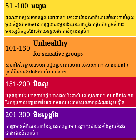
51 -100
មធ្យម
គុណភាពខ្យល់អាចទទួលយកបាន។ ទោះជាយ៉ាងណាក៏ដោយចំពោះការបំពុល
មួយចំនួនវាអាចមានការព្រួយបារម្ភខាងសុខភាពក្នុងកម្រិតតិចតួចចំពោះ
មនុស្សតិចតួចដែលងាយទទួលរងការបំពុលខ្យល់។
Unhealthy
101-150
for sensitive groups
សមាជិកនៃក្រុមរសើបអាចជួបប្រទះផលប៉ះពាល់សុខភាព។ សាធារណជន​
ទូទៅ​មិន​ទំនង​ជា​រង​ផល​ប៉ះពាល់​ទេ។
151-200
មិនល្អ
មនុស្សគ្រប់រូបអាចចាប់ផ្តើមមានផលប៉ះពាល់ដល់សុខភាព។ សមាជិកនៃក្រុម
ដែលប្រកាន់អក្សរតូចធំអាចមានផលប៉ះពាល់សុខភាពធ្ងន់ធ្ងរបន្ថែមទៀត
201-300
មិនល្អខ្លាំង
ការព្រមានអំពីសុខភាពនៃស្ថានភាពគ្រាអាសន្ន។ ប្រជាជនទាំងមូលទំនង
ជារងផលប៉ះពាល់។