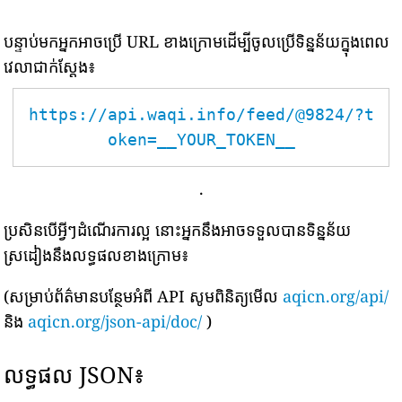
បន្ទាប់មកអ្នកអាចប្រើ URL ខាងក្រោមដើម្បីចូលប្រើទិន្នន័យក្នុងពេល
វេលាជាក់ស្តែង៖
https://api.waqi.info/feed/@9824/?t
oken=__YOUR_TOKEN__
.
ប្រសិនបើអ្វីៗដំណើរការល្អ នោះអ្នកនឹងអាចទទួលបានទិន្នន័យ
ស្រដៀងនឹងលទ្ធផលខាងក្រោម៖
(សម្រាប់ព័ត៌មានបន្ថែមអំពី API សូមពិនិត្យមើល
aqicn.org/api/
និង
aqicn.org/json-api/doc/
)
លទ្ធផល JSON៖