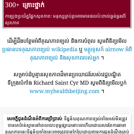
300+
គ្រោះថ្នាក់
ការប្រុងប្រយ័ត្នផ្នែកសុខភាព: មនុស្សគ្រប់រូបអាចមានផលប៉ះពាល់ធ្ងន់ធ្ងរលើ
សុខភាព
ដើម្បីដឹងបន្ថែមអំពីគុណភាពខ្យល់ និងការបំពុល សូមពិនិត្យមើល
ប្រធានបទគុណភាពខ្យល់ wikipedia
ឬ
មគ្គុទ្ទេសក៍ airnow អំពី
គុណភាពខ្យល់ និងសុខភាពរបស់អ្នក
។
សម្រាប់ដំបូន្មានសុខភាពដ៏មានប្រយោជន៍របស់វេជ្ជបណ្ឌិត
ទីក្រុងប៉េកាំង Richard Saint Cyr MD សូមពិនិត្យមើលប្លក់
www.myhealthbeijing.com
។
សេចក្តីជូនដំណឹងអំពីការប្រើប្រាស់
: ទិន្នន័យគុណភាពខ្យល់ទាំងអស់មិនត្រូវ
បានគេប៉ាន់ស្មាននៅពេលបោះពុម្ភផ្សាយនោះទេហើយដោយសារតែការធានា
គុណភាពនេះទិន្នន័យទាំងនេះអាចត្រូវបានកែប្រែដោយគ្មានការជូនដំណឹងគ្រប់