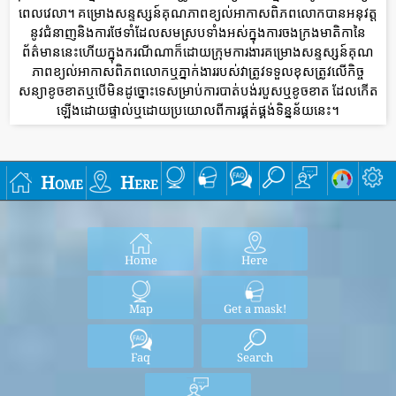
ពេលវេលា។ គម្រោងសន្ទស្សន៍គុណភាពខ្យល់អាកាសពិភពលោកបានអនុវត្ត
នូវជំនាញនិងការថែទាំដែលសមស្របទាំងអស់ក្នុងការចងក្រងមាតិកានៃ
ព័ត៌មាននេះហើយក្នុងករណីណាក៏ដោយក្រុមការងារគម្រោងសន្ទស្សន៍គុណ
ភាពខ្យល់អាកាសពិភពលោកឬភ្នាក់ងាររបស់វាត្រូវទទួលខុសត្រូវលើកិច្ច
សន្យាខូចខាតឬបើមិនដូច្នោះទេសម្រាប់ការបាត់បង់របួសឬខូចខាត ដែលកើត
ឡើងដោយផ្ទាល់ឬដោយប្រយោលពីការផ្គត់ផ្គង់ទិន្នន័យនេះ។
Home
Here
Home
Here
Map
Get a mask!
Faq
Search