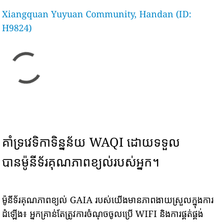
Xiangquan Yuyuan Community, Handan (ID:
H9824)
គាំទ្រវេទិកាទិន្នន័យ WAQI ដោយទទួល
បានម៉ូនីទ័រគុណភាពខ្យល់របស់អ្នក។
ម៉ូនីទ័រគុណភាពខ្យល់ GAIA របស់យើងមានភាពងាយស្រួលក្នុងការ
ដំឡើង៖ អ្នកគ្រាន់តែត្រូវការចំណុចចូលប្រើ WIFI និងការផ្គត់ផ្គង់