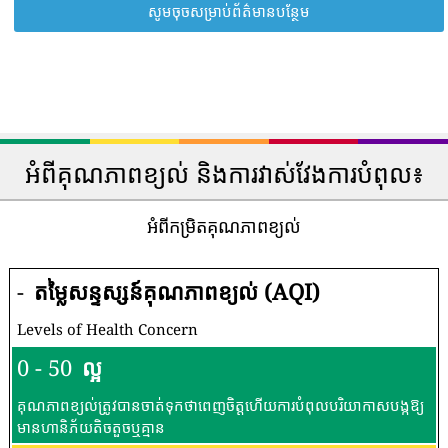
សូមចុចសម្រាប់ព័ត៌មានបន្ថែម
អំពីគុណភាពខ្យល់ និងការវាស់វែងការបំពុល៖
អំពីកម្រិតគុណភាពខ្យល់
-
តម្លៃសន្ទស្សន៍គុណភាពខ្យល់ (AQI)
Levels of Health Concern
0 - 50
ល្អ
គុណភាពខ្យល់ត្រូវបានចាត់ទុកថាពេញចិត្តហើយការបំពុលបរិយាកាសបង្កឱ្យ
មានហានិភ័យតិចតួចឬគ្មាន