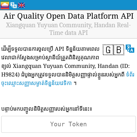
Air Quality Open Data Platform API
Xiangquan Yuyuan Community, Handan Real-
Time data API
🇬🇧
ដើម្បីទទួលបានការចូលប្រើ API ទិន្នន័យតាមពេល
វេលាជាក់ស្តែងសម្រាប់ស្ថានីយ៍ត្រួតពិនិត្យគុណភាព
ខ្យល់ Xiangquan Yuyuan Community, Handan (ID:
H9824) ដំបូងអ្នកត្រូវទទួលបាននិមិត្តសញ្ញាផ្ទាល់ខ្លួនរបស់អ្នកពី
ទំព័រ
ចុះឈ្មោះសញ្ញាសម្ងាត់ទិន្នន័យវេទិកា
។
បន្ទាប់មកបញ្ចូលនិមិត្តសញ្ញារបស់អ្នកនៅទីនេះ៖