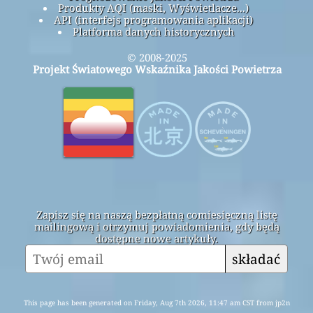
Produkty AQI (maski, Wyświetlacze...)
API (interfejs programowania aplikacji)
Platforma danych historycznych
© 2008-2025
Projekt Światowego Wskaźnika Jakości Powietrza
Zapisz się na naszą bezpłatną comiesięczną listę
mailingową i otrzymuj powiadomienia, gdy będą
dostępne nowe artykuły.
składać
This page has been generated on Friday, Aug 7th 2026, 11:47 am CST from jp2n