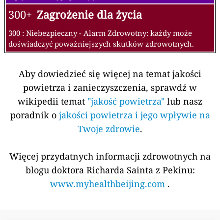
300+
Zagrożenie dla życia
300 : Niebezpieczny - Alarm Zdrowotny: każdy może
doświadczyć poważniejszych skutków zdrowotnych.
Aby dowiedzieć się więcej na temat jakości
powietrza i zanieczyszczenia, sprawdź w
wikipedii temat
"jakość powietrza"
lub nasz
poradnik o
jakości powietrza i jego wpływie na
Twoje zdrowie
.
Więcej przydatnych informacji zdrowotnych na
blogu doktora Richarda Sainta z Pekinu:
www.myhealthbeijing.com
.