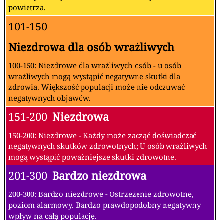
powietrza.
101-150
Niezdrowa dla osób wrażliwych
100-150: Niezdrowe dla wrażliwych osób - u osób
wrażliwych mogą wystąpić negatywne skutki dla
zdrowia. Większość populacji może nie odczuwać
negatywnych objawów.
151-200
Niezdrowa
150-200: Niezdrowe - Każdy może zacząć doświadczać
negatywnych skutków zdrowotnych; U osób wrażliwych
mogą wystąpić poważniejsze skutki zdrowotne.
201-300
Bardzo niezdrowa
200-300: Bardzo niezdrowe - Ostrzeżenie zdrowotne,
poziom alarmowy. Bardzo prawdopodobny negatywny
wpływ na całą populację.