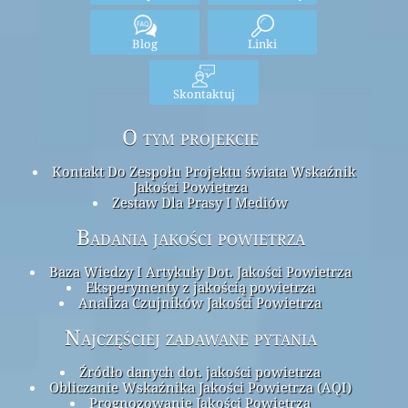
Blog
Linki
Skontaktuj
O tym projekcie
Kontakt Do Zespołu Projektu świata Wskaźnik
Jakości Powietrza
Zestaw Dla Prasy I Mediów
Badania jakości powietrza
Baza Wiedzy I Artykuły Dot. Jakości Powietrza
Eksperymenty z jakością powietrza
Analiza Czujników Jakości Powietrza
Najczęściej zadawane pytania
Źródło danych dot. jakości powietrza
Obliczanie Wskaźnika Jakości Powietrza (AQI)
Prognozowanie Jakości Powietrza