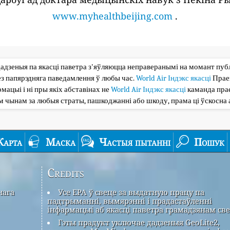
www.myhealthbeijing.com
.
дадзеныя па якасці паветра з'яўляюцца неправеранымі на момант публі
з папярэдняга паведамлення ў любы час.
World Air Індэкс якасці
Прае
мацыі і ні пры якіх абставінах не
World Air Індэкс якасці
каманда прае
ым чынам за любыя страты, пашкоджанні або шкоду, прама ці ўскосна 
Карта
Маска
Частыя пытанні
Пошук
Credits
нага
Усе EPA ў свеце за выдатную працу па
падтрыманні, вымярэнні і прадастаўленні
інфармацыі аб якасці паветра грамадзянам све
Гэты прадукт уключае дадзеныя GeoLite2,