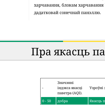
харчавання, блокам харчавання
дадатковай сонечнай панэллю.
Пра якасць п
Значэнні
-
індэкса якасці
Узроўні 
паветра (AQI).
0 - 50
добра
Якасць п