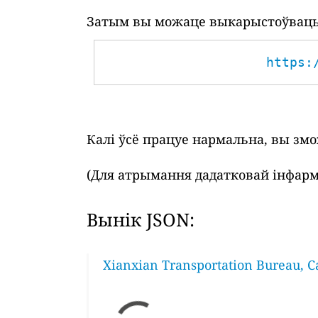
Затым вы можаце выкарыстоўваць 
https:
Калі ўсё працуе нармальна, вы зм
(Для атрымання дадатковай інфарм
Вынік JSON:
Xianxian Transportation Bureau, C