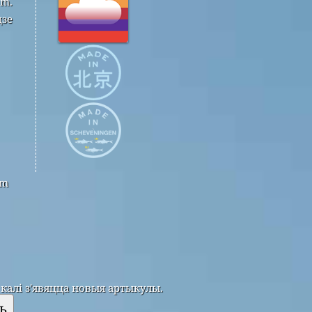
om.
дзе
om
калі з'явяцца новыя артыкулы.
ь