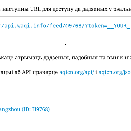
наступны URL для доступу да дадзеных у рэаль
//api.waqi.info/feed/@9768/?token=__YOUR_
.
ожаце атрымаць дадзеныя, падобныя на вынік ні
ацыі аб API праверце
aqicn.org/api/
і
aqicn.org/jso
angzhou (ID: H9768)