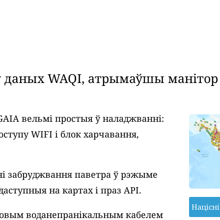
даных WAQI, атрымаўшы манітор я
GAIA вельмі простыя ў наладжванні:
оступу WIFI і блок харчавання,
і забруджвання паветра ў рэжыме
даступныя на картах і праз API.
Націсн
ровым воданепранікальным кабелем