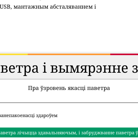
 USB, мантажным абсталяваннем і
аветра і вымярэнне 
Пра ўзровень якасці паветра
занепакоенасці здароўем
аветра лічыцца здавальняючым, і забруджванне паветра ў