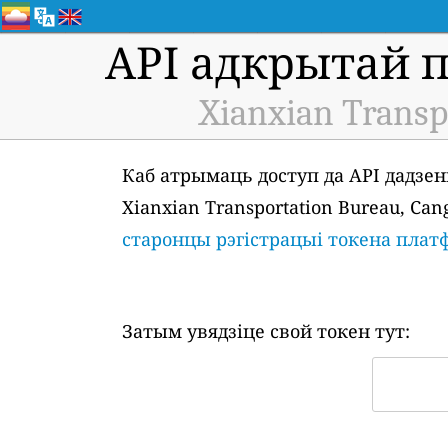
API адкрытай 
Xianxian Transp
Каб атрымаць доступ да API дадзен
Xianxian Transportation Bureau, Ca
старонцы рэгістрацыі токена пла
Затым увядзіце свой токен тут: