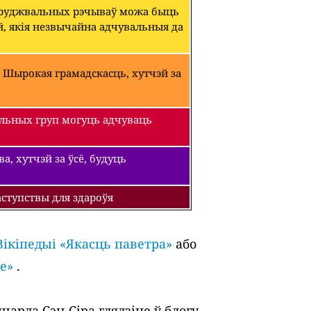
абруджвальных рэчываў можа быць
й, якія незвычайна адчувальныя да
 Шырокая грамадскасць, хутчэй за
льных груп могуць адчуваць
, хутчэй за ўсё, будуць
ступствы для здароўя
Вікіпедыі «Якасць паветра»
або
е»
.
арда Сэн-Сіра глядзіце ў блогу