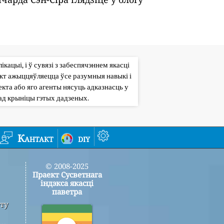
кацыі, і ў сувязі з забеспячэннем якасці
кт ажыццяўляецца ўсе разумныя навыкі і
кта або яго агенты нясуць адказнасць у
ад крыніцы гэтых дадзеных.
Кантакт
diy
© 2008-2025
Праект Сусветнага
індэкса якасці
паветра
ту