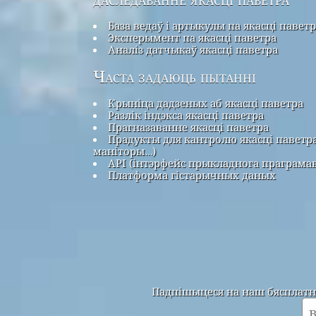
База ведаў і артыкулы па якасці павет
Эксперымент па якасці паветра
Аналіз датчыкаў якасці паветра
Часта задаюць пытанні
Крыніца дадзеных аб якасці паветра
Разлік індэкса якасці паветра
Прагназаванне якасці паветра
Прадукты для кантролю якасці паветра
маніторы…)
API (інтэрфейс прыкладнога праграма
Платформа гістарычных даных
Падпішыцеся на наш бясплатны