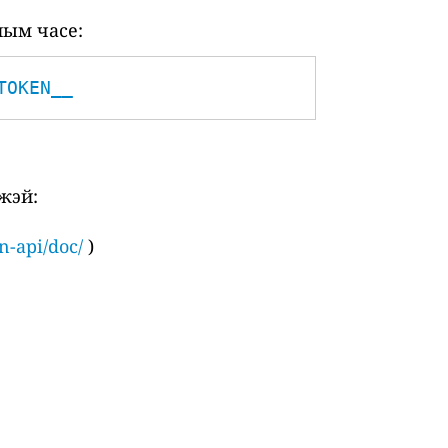
ным часе:
TOKEN__
жэй:
n-api/doc/
)