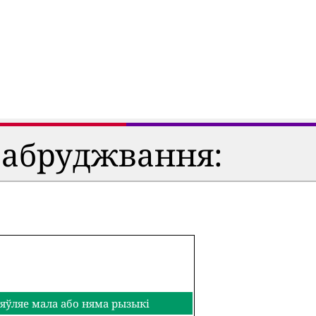
забруджвання:
яўляе мала або няма рызыкі