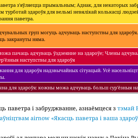
паветра з'яўляецца прымальным; Аднак, для некаторых з
 турботай здароўя для вельмі невялікай колькасці людзе
вання паветра.
чувальных груп могуць адчуваць наступствы для здароўя.
уць закрануты няма.
ожа пачаць адчуваць ўздзеянне на здароўе; Члены адчува
р'ёзныя наступствы для здароўя
ання для здароўя надзвычайных сітуацый. Усё насельніцтва
ты.
чна для здароўя: кожны можа адчуваць больш сур'ёзныя на
ць паветра і забруджванне, азнаёмцеся з
тэмай 
раўніцтвам airnow «Якасць паветра і ваша здароў
роўі ад доктара медыцынскіх навук з Пекіна Рыч