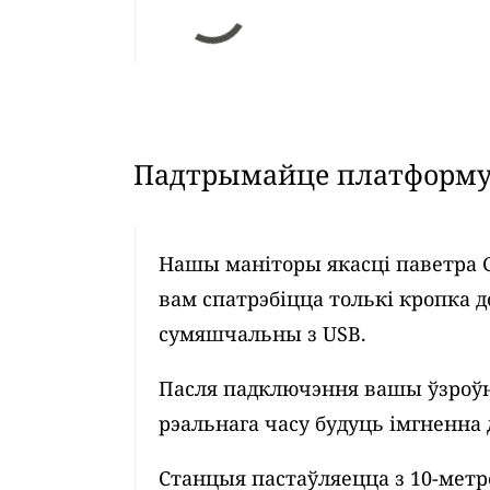
Падтрымайце платформу 
Нашы маніторы якасці паветра 
вам спатрэбіцца толькі кропка д
сумяшчальны з USB.
Пасля падключэння вашы ўзроўн
рэальнага часу будуць імгненна 
Станцыя пастаўляецца з 10-мет