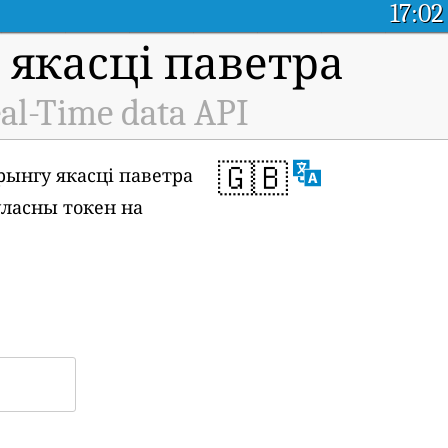
17:02
якасці паветра
al-Time data API
🇬🇧
рынгу якасці паветра
 уласны токен на