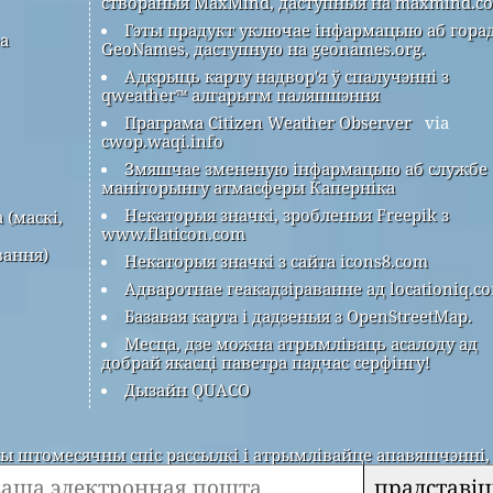
створаныя MaxMind, даступныя на maxmind.c
Гэты прадукт уключае інфармацыю аб гора
ра
GeoNames, даступную на geonames.org.
Адкрыць карту надвор'я ў спалучэнні з
qweather™ алгарытм паляпшэння
Праграма Citizen Weather Observer
via
cwop.waqi.info
Змяшчае змененую інфармацыю аб службе
маніторынгу атмасферы Каперніка
Некаторыя значкі, зробленыя Freepik з
 (маскі,
www.flaticon.com
вання)
Некаторыя значкі з сайта icons8.com
Адваротнае геакадзіраванне ад locationiq.c
Базавая карта і дадзеныя з OpenStreetMap.
Месца, дзе можна атрымліваць асалоду ад
добрай якасці паветра падчас серфінгу!
Дызайн QUACO
 штомесячны спіс рассылкі і атрымлівайце апавяшчэнні, 
прадставіц