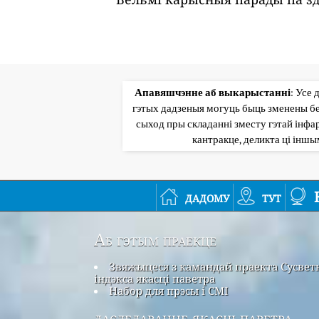
Апавяшчэнне аб выкарыстанні
: Усе 
гэтых дадзеныя могуць быць зменены бе
сыход пры складанні зместу гэтай інфар
кантракце, деликта ці інш
дадому
тут
Аб гэтым праекце
Звяжыцеся з камандай праекта Сусвет
індэкса якасці паветра
Набор для прэсы і СМІ
даследаванне якасці паветра