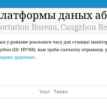
платформы даных аб 
ortation Bureau, Cangzhou Re
ых у рэжыме рэальнага часу для станцыі маніто
ngzhou (ID: H9768), вам трэба спачатку атрымаць
тформы дадзеных
.