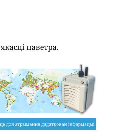
касці паветра.
іце для атрымання дадатковай інфармацыі