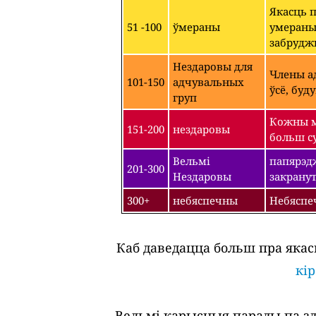
Якасць 
51 -100
ўмераны
умераным
забрудж
Нездаровы для
Члены ад
101-150
адчувальных
ўсё, буд
груп
Кожны м
151-200
нездаровы
больш су
Вельмі
папярэдж
201-300
Нездаровы
закрану
300+
небяспечны
Небяспе
Каб даведацца больш пра якас
кі
Вельмі карысныя парады па зда