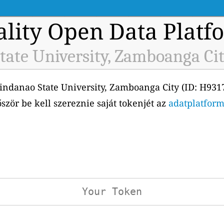
ality Open Data Platf
ate University, Zamboanga Cit
ndanao State University, Zamboanga City (ID: H931
őször be kell szereznie saját tokenjét az
adatplatform