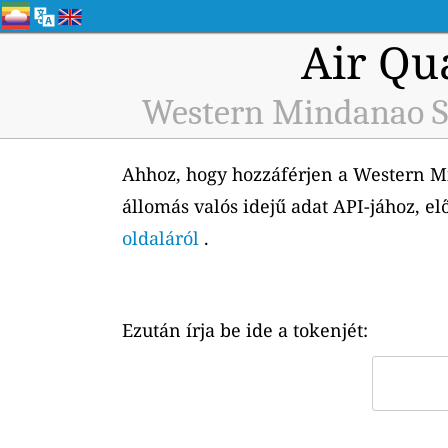
Air Qu
Western Mindanao St
Ahhoz, hogy hozzáférjen a Western Mi
állomás valós idejű adat API-jához, el
oldaláról
.
Ezután írja be ide a tokenjét: