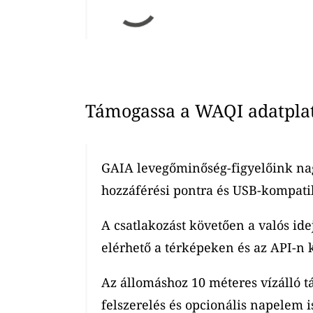
Támogassa a WAQI adatplatf
GAIA levegőminőség-figyelőink nag
hozzáférési pontra és USB-kompatib
A csatlakozást követően a valós ide
elérhető a térképeken és az API-n k
Az állomáshoz 10 méteres vízálló t
felszerelés és opcionális napelem is