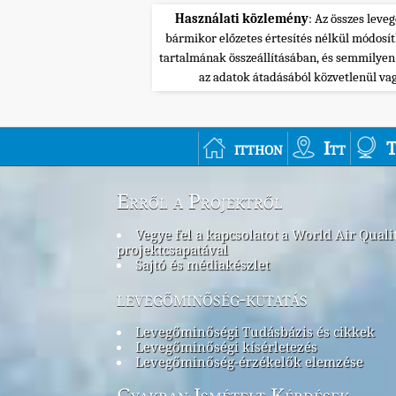
Használati közlemény
: Az összes leve
bármikor előzetes értesítés nélkül módosí
tartalmának összeállításában, és semmilye
az adatok átadásából közvetlenül va
itthon
Itt
T
Erről a Projektről
Vegye fel a kapcsolatot a World Air Quali
projektcsapatával
Sajtó és médiakészlet
levegőminőség-kutatás
Levegőminőségi Tudásbázis és cikkek
Levegőminőségi kísérletezés
Levegőminőség-érzékelők elemzése
Gyakran Ismételt Kérdések