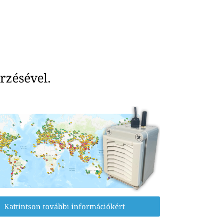
rzésével.
Kattintson további információkért