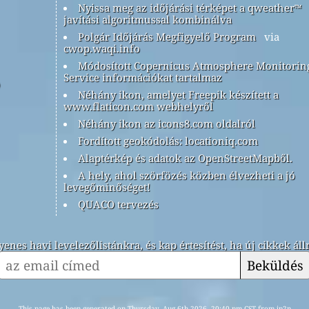
Nyissa meg az időjárási térképet a qweather™
javítási algoritmussal kombinálva
Polgár Időjárás Megfigyelő Program
via
cwop.waqi.info
Módosított Copernicus Atmosphere Monitorin
Service információkat tartalmaz
Néhány ikon, amelyet Freepik készített a
www.flaticon.com webhelyről
Néhány ikon az icons8.com oldalról
Fordított geokódolás: locationiq.com
Alaptérkép és adatok az OpenStreetMapből.
A hely, ahol szörfözés közben élvezheti a jó
levegőminőséget!
QUACO tervezés
yenes havi levelezőlistánkra, és kap értesítést, ha új cikkek ál
Beküldés
This page has been generated on Thursday, Aug 6th 2026, 20:40 pm CST from jp2n