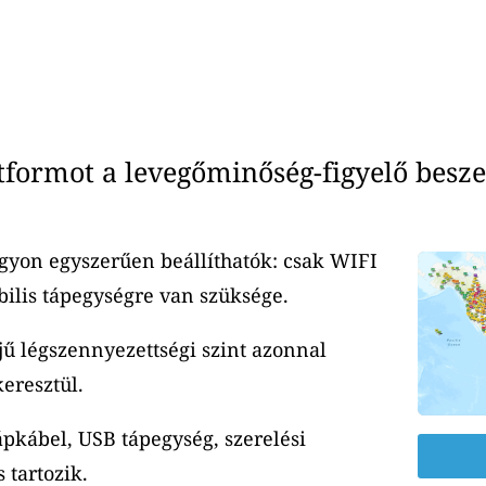
ormot a levegőminőség-figyelő besze
yon egyszerűen beállíthatók: csak WIFI
ilis tápegységre van szüksége.
jű légszennyezettségi szint azonnal
eresztül.
ápkábel, USB tápegység, szerelési
 tartozik.