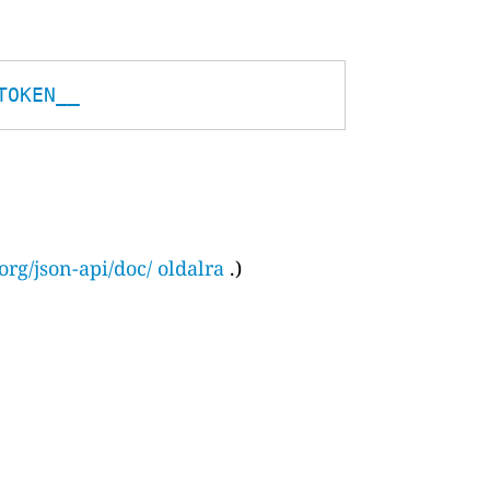
TOKEN__
org/json-api/doc/ oldalra
.)