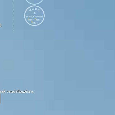
g
lnak rendelkezésre.