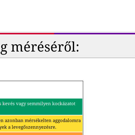
g méréséről:
és kevés vagy semmilyen kockázatot
ben azonban mérsékelten aggodalomra
yek a levegőszennyezésre.