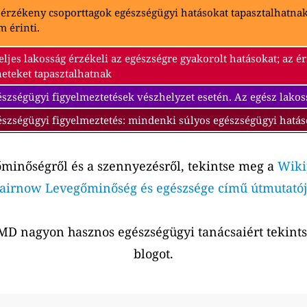
 érzékeny csoporttagok egészségügyi hatásokat tapasztalhatna
 érinti.
eljes lakosság érzékeli az egészségre gyakorolt hatásokat; az 
neteket tapasztalhatnak
szségügyi figyelmeztetések vészhelyzet esetén. Az egész lakos
észségügyi figyelmeztetés: mindenki súlyos egészségügyi hatás
őminőségről és a szennyezésről, tekintse meg a
Wiki
airnow Levegőminőség és egészsége című útmutatój
r MD nagyon hasznos egészségügyi tanácsaiért tekin
blogot.