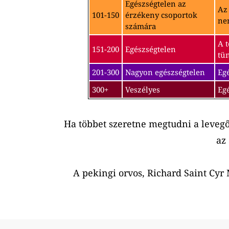
Egészségtelen az
Az
101-150
érzékeny csoportok
nem
számára
A t
151-200
Egészségtelen
tü
201-300
Nagyon egészségtelen
Egé
300+
Veszélyes
Eg
Ha többet szeretne megtudni a leveg
az
A pekingi orvos, Richard Saint Cy