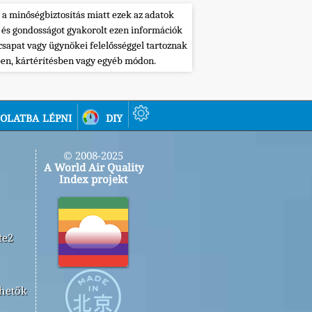
 a minőségbiztosítás miatt ezek az adatok
 és gondosságot gyakorolt ezen információk
csapat vagy ügynökei felelősséggel tartoznak
ben, kártérítésben vagy egyéb módon.
olatba lépni
diy
© 2008-2025
A World Air Quality
Index projekt
te2
rhetők