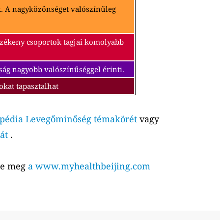
k. A nagyközönséget valószínűleg
érzékeny csoportok tagjai komolyabb
ság nagyobb valószínűséggel érinti.
okat tapasztalhat
pédia Levegőminőség témakörét
vagy
át
.
tse meg
a www.myhealthbeijing.com