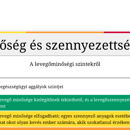
őség és szennyezettsé
A levegőminőségi szintekről
egészségügyi aggályok szintjei
levegő minősége kielégítőnek tekinthető, és a levegőszennyez
ent
levegő minősége elfogadható; egyes szennyező anyagok eseté
hat okot olyan kevés ember számára, akik szokatlanul érzéken