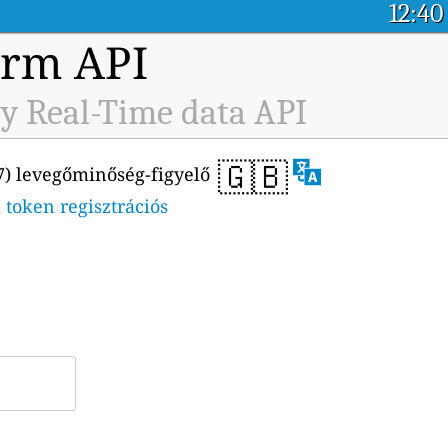
12:40
orm API
y Real-Time data API
🇬🇧
7) levegőminőség-figyelő
 token regisztrációs