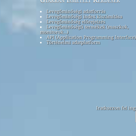
Levegőminőségi adatforrás
Levegőminőségi index kiszámítása
Levegőminőség előrejelzés
Levegőminőségű termékek (maszkok,
monitorok…)
API (Application Programming Interface)
Történelmi adatplatform
Iratkozzon fel ing