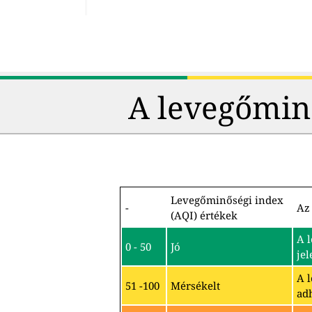
A levegőmin
Levegőminőségi index
-
Az 
(AQI) értékek
A 
0 - 50
Jó
jel
A 
51 -100
Mérsékelt
ad