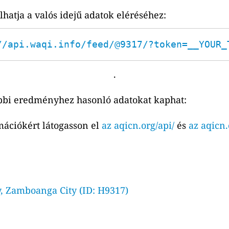
atja a valós idejű adatok eléréséhez:
//api.waqi.info/feed/@9317/?token=__YOUR_
.
bbi eredményhez hasonló adatokat kaphat:
mációkért látogasson el
az aqicn.org/api/
és
az aqicn.
, Zamboanga City (ID: H9317)