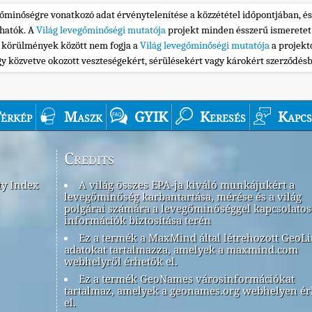
gőminőségre vonatkozó adat érvénytelenítése a közzététel időpontjában, és
thatók. A
Világ levegőminőségi mutatója
projekt minden ésszerű ismeretet
n körülmények között nem fogja a
Világ levegőminőségi mutatója
a projekt
gy közvetve okozott veszteségekért, sérülésekért vagy károkért szerződés
érkép
Maszk
GYIK
Keresés
Kapcs
Credits
ty Index
A világ összes EPA-ja kiváló munkájukért a
levegőminőség karbantartása, mérése és a világ
polgárai számára a levegőminőséggel kapcsolatos
információk biztosítása terén
Ez a termék a MaxMind által létrehozott GeoLi
adatokat tartalmazza, amelyek a maxmind.com
webhelyről érhetők el.
Ez a termék GeoNames városinformációkat
tartalmaz, amelyek a geonames.org webhelyen é
el.