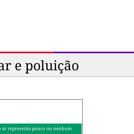
ar e poluição
o do ar representa pouco ou nenhum