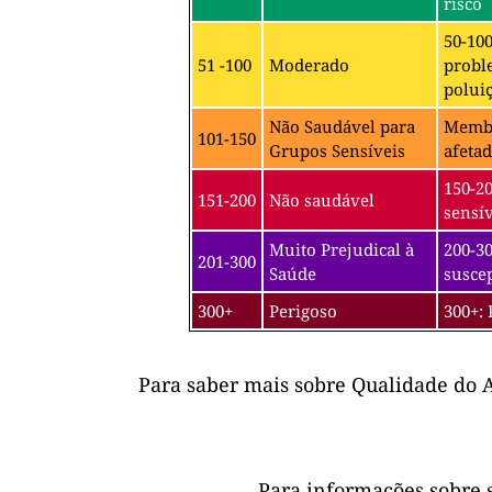
risco
50-10
51 -100
Moderado
probl
poluiç
Não Saudável para
Membro
101-150
Grupos Sensíveis
afetad
150-2
151-200
Não saudável
sensív
Muito Prejudical à
200-30
201-300
Saúde
suscep
300+
Perigoso
300+: 
Para saber mais sobre Qualidade do A
Para informações sobre 