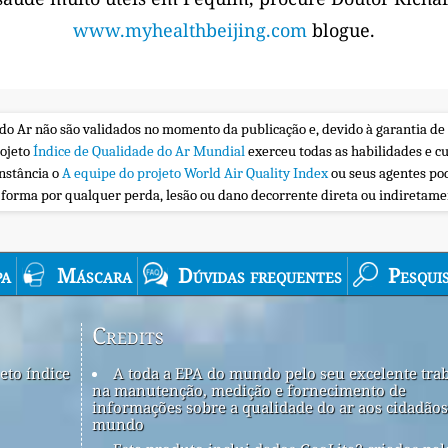
www.myhealthbeijing.com
blogue.
 do Ar não são validados no momento da publicação e, devido à garantia de
rojeto
Índice de Qualidade do Ar Mundial
exerceu todas as habilidades e c
nstância o
A equipe do projeto World Air Quality Index
ou seus agentes po
a forma por qualquer perda, lesão ou dano decorrente direta ou indiretam
a
Máscara
Dúvidas frequentes
Pesqui
Credits
eto índice
A toda a EPA do mundo pelo seu excelente tra
na manutenção, medição e fornecimento de
informações sobre a qualidade do ar aos cidadãos
mundo