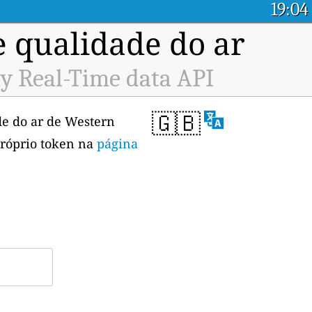
19:04
e qualidade do ar
y Real-Time data API
🇬🇧
de do ar de Western
próprio token na
página