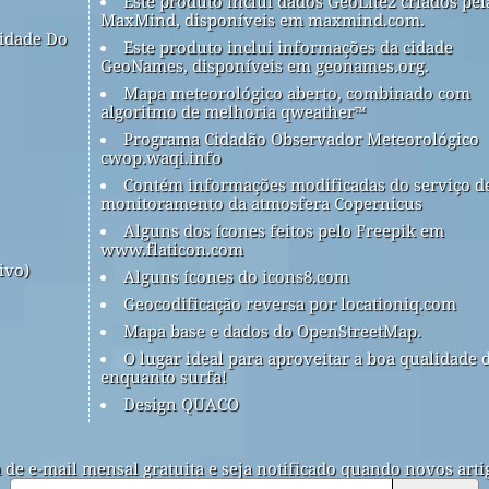
Este produto inclui dados GeoLite2 criados pel
MaxMind, disponíveis em maxmind.com.
idade Do
Este produto inclui informações da cidade
GeoNames, disponíveis em geonames.org.
Mapa meteorológico aberto, combinado com
algoritmo de melhoria qweather™
Programa Cidadão Observador Meteorológico
cwop.waqi.info
Contém informações modificadas do serviço d
monitoramento da atmosfera Copernicus
Alguns dos ícones feitos pelo Freepik em
www.flaticon.com
ivo)
Alguns ícones do icons8.com
Geocodificação reversa por locationiq.com
Mapa base e dados do OpenStreetMap.
O lugar ideal para aproveitar a boa qualidade 
enquanto surfa!
Design QUACO
a de e-mail mensal gratuita e seja notificado quando novos arti