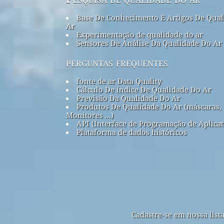
Base De Conhecimento E Artigos De Qual
Ar
Experimentação de qualidade do ar
Sensores De Análise Da Qualidade Do Ar
perguntas frequentes
fonte de ar Data Quality
Cálculo De índice De Qualidade Do Ar
Previsão Da Qualidade Do Ar
Produtos De Qualidade Do Ar (máscaras,
Monitores ...)
API (Interface de Programação de Aplicat
Plataforma de dados históricos
Cadastre-se em nossa list