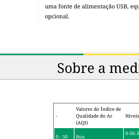
uma fonte de alimentação USB, eq
opcional.
Sobre a medi
Valores do Índice de
-
Qualidade do Ar
Nívei
(AQI)
0-50: 
0 - 50
Boa