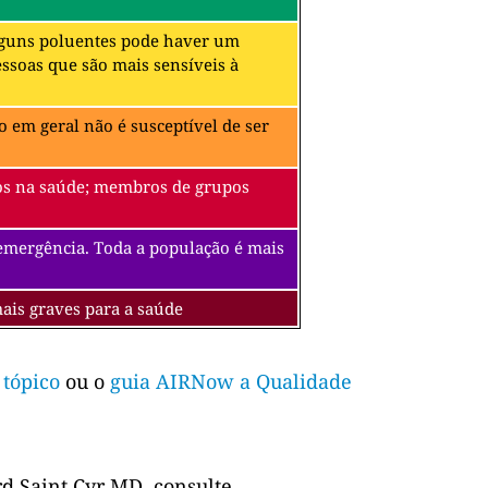
alguns poluentes pode haver um
soas que são mais sensíveis à
 em geral não é susceptível de ser
itos na saúde; membros de grupos
 emergência. Toda a população é mais
mais graves para a saúde
 tópico
ou o
guia AIRNow a Qualidade
d Saint Cyr MD, consulte