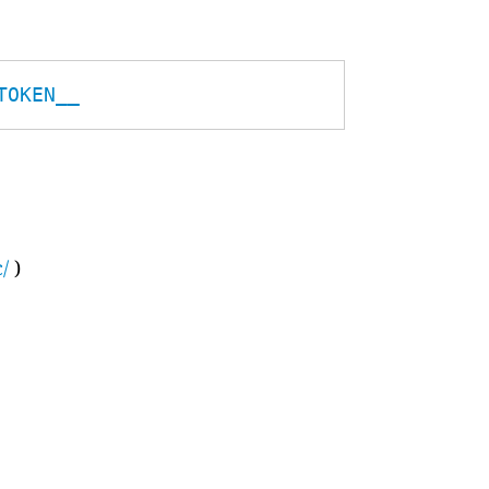
TOKEN__
/
)