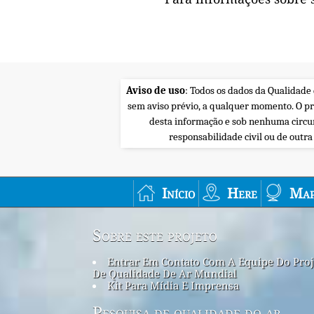
Aviso de uso
: Todos os dados da Qualidade
sem aviso prévio, a qualquer momento. O p
desta informação e sob nenhuma circu
responsabilidade civil ou de outr
Início
Here
Map
Sobre este projeto
Entrar Em Contato Com A Equipe Do Proj
De Qualidade De Ar Mundial
Kit Para Mídia E Imprensa
Pesquisa de qualidade do ar