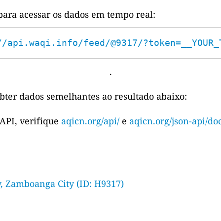
para acessar os dados em tempo real:
//api.waqi.info/feed/@9317/?token=__YOUR_
.
bter dados semelhantes ao resultado abaixo:
 API, verifique
aqicn.org/api/
e
aqicn.org/json-api/doc
, Zamboanga City (ID: H9317)