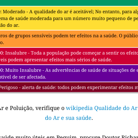
0: Moderado - A qualidade do ar é aceitável; No entanto, para 
ema de saúde moderada para um número muito pequeno de pes
ão do ar.
s de grupos sensíveis podem ter efeitos na a saúde. O público
o.
00: Insalubre - Toda a população pode começar a sentir os efe
eis podem apresentar efeitos mais sérios de saúde.
0: Muito Insalubre - As advertências de saúde de situações de
tível de ser afectada.
Perigoso - alerta de saúde: todos podem experimentar efeitos 
r e Poluição, verifique o
wikipedia Qualidade do Ar
do Ar e sua saúde
.
saúde muito úteis em Pequim, procure Doutor Richar