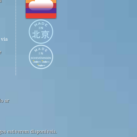
a
via
e
do ar
gos estiverem disponíveis.