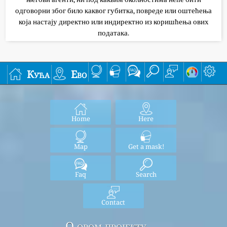
одговорни због било каквог губитка, повреде или оштећења
која настају директно или индиректно из коришћења ових
података.
Кућа
Ево
Home
Here
Map
Get a mask!
Faq
Search
Contact
О овом пројекту