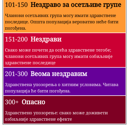
101-150
Нездраво за осетљиве групе
Чланови осетљивих група могу имати здравствене
последице. Општа популација вероватно неће бити
погођена.
151-200
Нездрави
Свако може почети да осећа здравствене тегобе;
чланови осетљивих група могу имати озбиљније
здравствене последице
201-300
Веома нездравим
Здравствена упозорења о хитним условима. Читава
популација ће бити погођена.
300+
Опасно
Здравствено упозорење: свако може доживети
озбиљније здравствене ефекте