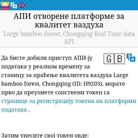
АПИ отворене платформе за
квалитет ваздуха
Large bamboo forest, Chongqing Real-Time data
API
🇬🇧
Да бисте добили приступ АПИ-ју
података у реалном времену за
станицу за праћење квалитета ваздуха Large
bamboo forest, Chongqing (ID: H9203), морате
прво да преузмете сопствени токен са
странице за регистрацију токена на платформи
података
.
Затим унесите свој токен овде: