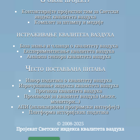
Контактирајте пројектни тим за Светски
индекс квалитета ваздуха
Комплет за штампу и медије
истраживање квалитета ваздуха
База знања и чланци о квалитету ваздуха
Експериментисање квалитета ваздуха
Анализа сензора квалитета ваздуха
Често постављана питања
Извор података о квалитету ваздуха
Израчунавање индекса квалитета ваздуха
Прогноза квалитета ваздуха
Производи за квалитет ваздуха (маске,
монитори...)
АПИ (апликациони програмски интерфејс)
Платформа историјских података
© 2008-2025
Пројекат Светског индекса квалитета ваздуха