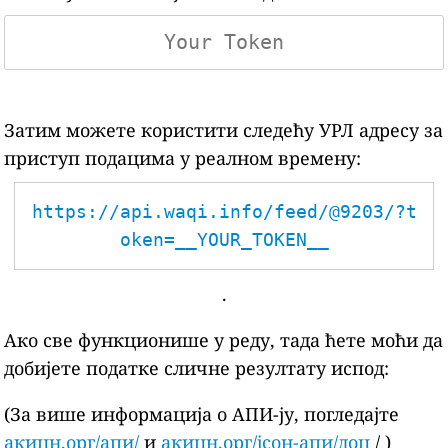
Затим можете користити следећу УРЛ адресу за
приступ подацима у реалном времену:
https://api.waqi.info/feed/@9203/?t
oken=__YOUR_TOKEN__
.
Ако све функционише у реду, тада ћете моћи да
добијете податке сличне резултату испод:
(За више информација о АПИ-ју, погледајте
акицн.орг/апи/
и
акицн.орг/јсон-апи/доц
/ )