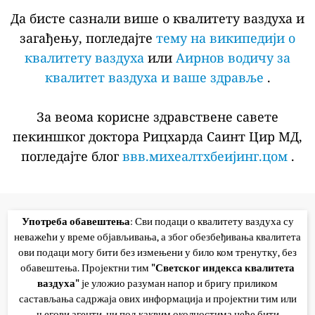
Да бисте сазнали више о квалитету ваздуха и
загађењу, погледајте
тему на википедији о
квалитету ваздуха
или
Аирнов водичу за
квалитет ваздуха и ваше здравље
.
За веома корисне здравствене савете
пекиншког доктора Рицхарда Саинт Цир МД,
погледајте блог
ввв.михеалтхбеијинг.цом
.
Употреба обавештења
: Сви подаци о квалитету ваздуха су
неважећи у време објављивања, а због обезбеђивања квалитета
ови подаци могу бити без измењени у било ком тренутку, без
обавештења. Пројектни тим
"Светског индекса квалитета
ваздуха"
је уложио разуман напор и бригу приликом
састављања садржаја ових информација и пројектни тим или
његови агенти, ни под каквим околностима неће бити