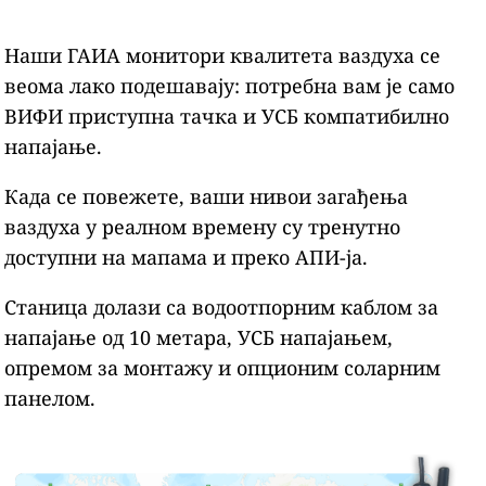
Наши ГАИА монитори квалитета ваздуха се
веома лако подешавају: потребна вам је само
ВИФИ приступна тачка и УСБ компатибилно
напајање.
Када се повежете, ваши нивои загађења
ваздуха у реалном времену су тренутно
доступни на мапама и преко АПИ-ја.
Станица долази са водоотпорним каблом за
напајање од 10 метара, УСБ напајањем,
опремом за монтажу и опционим соларним
панелом.