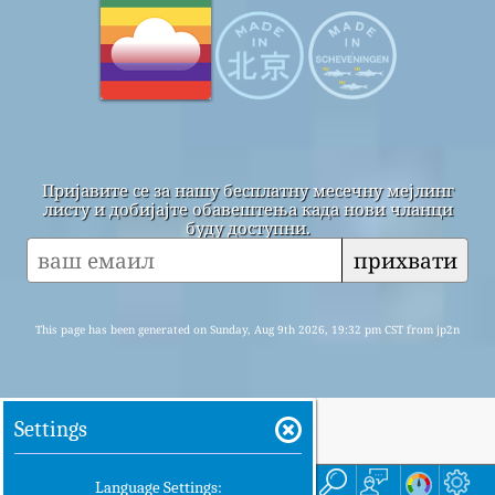
Пријавите се за нашу бесплатну месечну мејлинг
листу и добијајте обавештења када нови чланци
буду доступни.
прихвати
This page has been generated on Sunday, Aug 9th 2026, 19:32 pm CST from jp2n
Settings
Кућа
Ево
Language Settings: