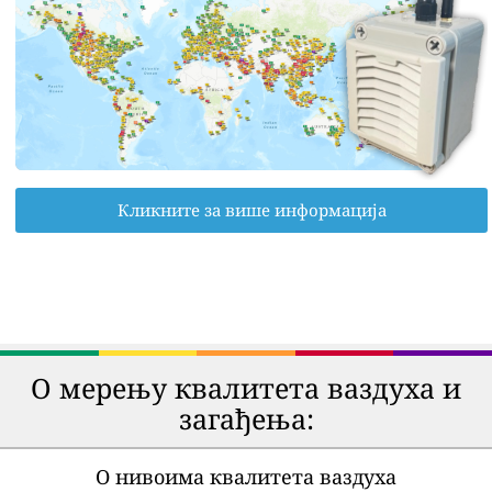
Кликните за више информација
О мерењу квалитета ваздуха и
загађења:
О нивоима квалитета ваздуха