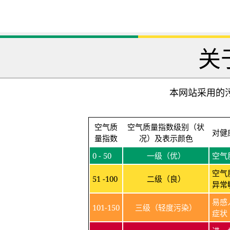
关
本网站采用的污
空气质
空气质量指数级别（状
对健
量指数
况）及表示颜色
0 - 50
一级（优）
空气
空气
51 -100
二级（良）
异常
易感
101-150
三级（轻度污染）
症状