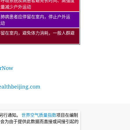
、呼吸系统疾病患者避免长时间、高强度
适量减少户外运动
、肺病患者应停留在室内，停止户外运
运动
停留在室内，避免体力消耗，一般人群避
rNow
lthbeijing.com
不另行通知。
世界空气质量指数
项目在编制
不会为由于提供此数据而直接或间接引起的