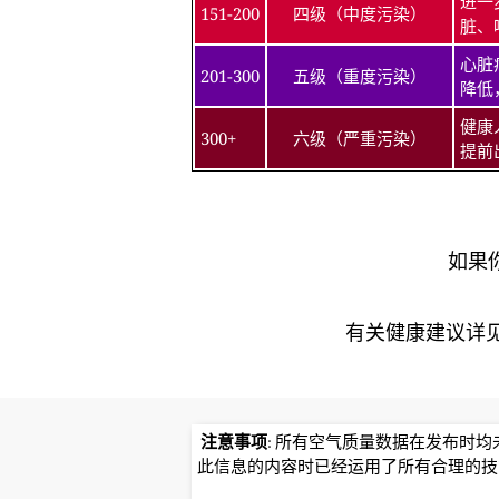
进一
151-200
四级（中度污染）
脏、
心脏
201-300
五级（重度污染）
降低
健康
300+
六级（严重污染）
提前
如果
有关健康建议详见北京
注意事项
: 所有空气质量数据在发布时
此信息的内容时已经运用了所有合理的技