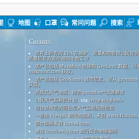
里
地图
口罩
常问问题
搜索
Credits
世界上所有的 EPA 在维护、测量和向世界公民提
质量信息方面所做的出色工作
该产品包括 MaxMind 创建的 GeoLite2 数据，可
maxmind.com 获取。
该产品包括 GeoNames 城市信息，可从 geonames
获取。
开放式天气地图，结合qweather™改进算法
公民天气观察员计划
via
cwop.waqi.info
包含修改后的哥白尼大气监测服务信息
一些由 Freepik 制作的图标，来自 www.flaticon.
部分图标来自 icons8.com
通过 locationiq.com 进行反向地理编码
来自 OpenStreetMap 的底图和数据。