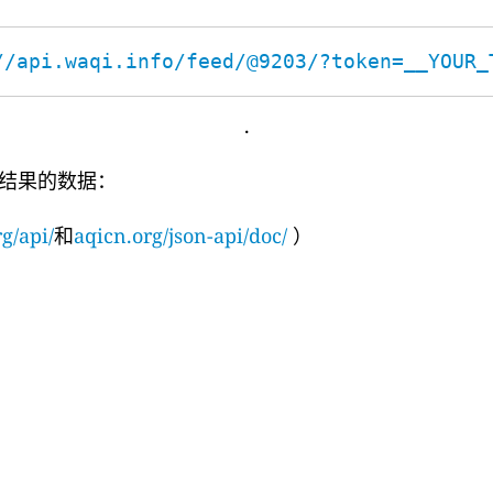
//api.waqi.info/feed/@9203/?token=__YOUR_
.
结果的数据：
g/api/
和
aqicn.org/json-api/doc/
）