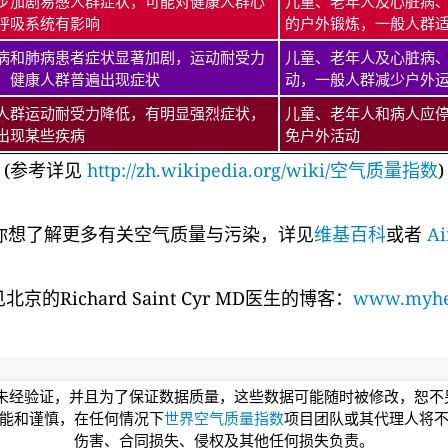
步加剧易感人群症状，可能对健康人群心
儿童、老年人及心脏病
呼吸系统有影响
的户外锻炼，一般人群
病和肺病患者症状显著加剧，运动耐受力
儿童、老年人及心脏病
，健康人群普遍出现症状
动，一般人群减少户外
人群运动耐受力降低，有明显强烈症状，
儿童、老年人和病人应
出现某些疾病
免户外活动
(参考详见
http://zh.wikipedia.org/wiki/空气质量指数
)
你想了解更多有关空气质量与污染，详见
维基百科
或者
Ai
的Richard Saint Cyr MD医生的博客：
www.myhea
均未经验证，并且为了保证数据质量，这些数据可能随时被修改，恕
能和谨慎，在任何情况下
世界空气质量指数
项目团队或其代理人将
伤害、合同损失、侵权及其他任何损失负责。