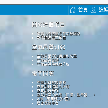
首頁
這
關於這個項目
聯繫世界空氣品質指數團隊
新聞和媒體工具包
空氣品質研究
空氣質量的知識庫和文章
空氣品質實驗
空氣品質傳感器分析
常問問題
空氣品質數據來源
空氣品質指數的計算
空氣品質預報
空氣質量的產品（口罩，監示器......）
API（應用程式介面）
歷史數據平台