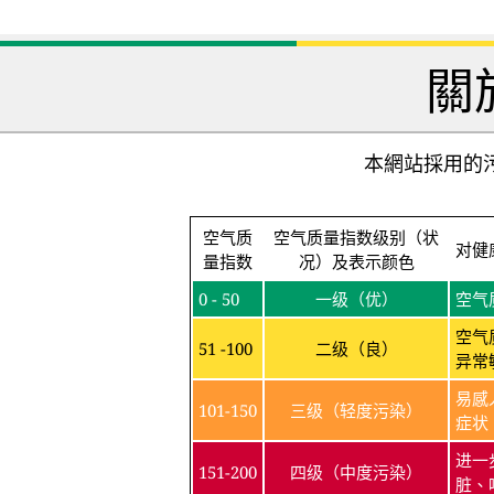
關
本網站採用的污
空气质
空气质量指数级别（状
对健
量指数
况）及表示颜色
0 - 50
一级（优）
空气
空气
51 -100
二级（良）
异常
易感
101-150
三级（轻度污染）
症状
进一
151-200
四级（中度污染）
脏、