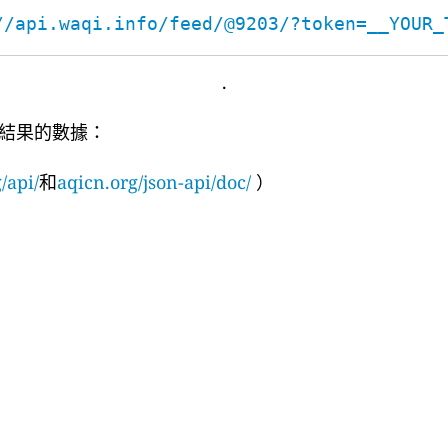
//api.waqi.info/feed/@9203/?token=__YOUR_
.
結果的數據：
/api/
和
aqicn.org/json-api/doc/
）