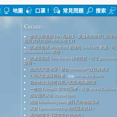
裡
地圖
口罩！
常見問題
搜索
Credits
世界上所有的 EPA 在維護、測量和向世界公民提
品質資訊方面所做的出色工作
該產品包括 MaxMind 創建的 GeoLite2 數據，可
maxmind.com 取得。
該產品包括 GeoNames 城市訊息，可從 geonames
取得。
開放式天氣地圖，結合qweather™改良演算法
公民天氣觀察員計劃
via
cwop.waqi.info
包含修改後的哥白尼大氣監測服務訊息
一些由 Freepik 製作的圖標，來自 www.flaticon.
部分圖示來自 icons8.com
透過 locationiq.com 進行反向地理編碼
來自 OpenStreetMap 的底圖和資料。
衝浪時享受優質空氣的好地方！