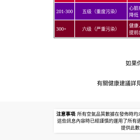
心脏
201-300
五级（重度污染）
降低
健康
300+
六级（严重污染）
提前
如果
有關健康建議詳​​見北
注意事項
: 所有空氣品質數據在發佈時
這些訊息內容時已經謹慎的運用了所有
提供此數