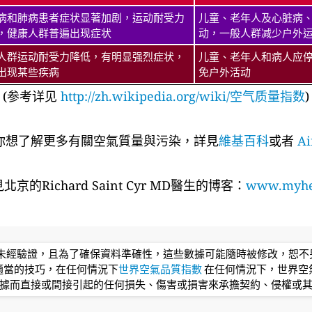
病和肺病患者症状显著加剧，运动耐受力
儿童、老年人及心脏病
，健康人群普遍出现症状
动，一般人群减少户外
人群运动耐受力降低，有明显强烈症状，
儿童、老年人和病人应
出现某些疾病
免户外活动
(参考详见
http://zh.wikipedia.org/wiki/空气质量指数
)
你想了解更多有關空氣質量與污染，詳見
維基百科
或者
Ai
京的Richard Saint Cyr MD醫生的博客：
www.myhea
均未經驗證，且為了確保資料準確性，這些數據可能隨時被修改，恕
適當的技巧，在任何情況下
世界空氣品質指數
在任何情況下，世界空
據而直接或間接引起的任何損失、傷害或損害來承擔契約、侵權或