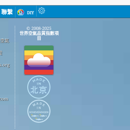
聯繫
diy
© 2008-2025
世界空氣品質指數項
目
供空氣
從
.org
com