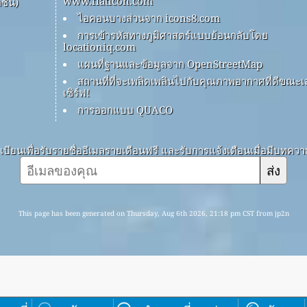
www.flaticon.com
ชัน)
ไอคอนบางส่วนจาก icons8.com
การเข้ารหัสทางภูมิศาสตร์แบบย้อนกลับโดย
locationiq.com
แผนที่ฐานและข้อมูลจาก OpenStreetMap
สถานที่ที่จะเพลิดเพลินไปกับคุณภาพอากาศที่ดีขณะเ
เซิร์ฟ!
การออกแบบ QUACO
บียนเพื่อรับรายชื่ออีเมลรายเดือนฟรี และรับการแจ้งเตือนเมื่อมีบทคว
ส่ง
This page has been generated on Thursday, Aug 6th 2026, 21:18 pm CST from jp2n