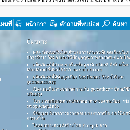
าดเจ็บหรือความเสียหายที่เกิดขึ้นโดยตรงหรือโดยอ้อมจากการจัดหาข้อม
ผนที่
หน้ากาก
คำถามที่พบบ่อย
ค้นหา
Credits
EPA ทั้งหมดในโลกสำหรับการทำงานที่ยอดเยี่ยมในก
บำรุงรักษา วัดผล และให้ข้อมูลคุณภาพอากาศแก่พลเมือ
ผลิตภัณฑ์นี้ประกอบด้วยข้อมูล GeoLite2 ที่สร้างโดย
MaxMind ซึ่งหาได้จาก maxmind.com
ผลิตภัณฑ์นี้มีข้อมูลเมือง GeoNames ซึ่งหาได้จาก
ศ
geonames.org
เปิดแผนที่สภาพอากาศ รวมกับ qweather™ อัลกอริธ
ปรับปรุง
โปรแกรมสังเกตการณ์สภาพอากาศของพลเมือง
via
cwop.waqi.info
มีข้อมูลบริการการตรวจสอบบรรยากาศโคเปอร์นิคัสที่
การแก้ไข
ไอคอนบางส่วนที่สร้างโดย Freepik จาก