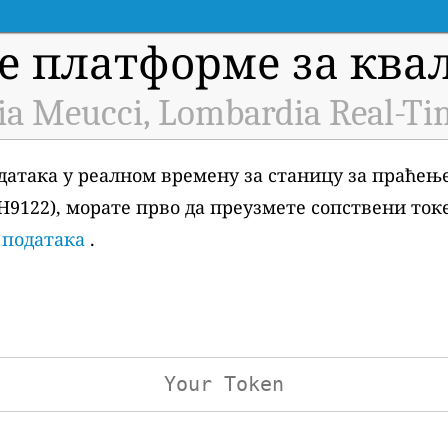
е платформе за квал
a Meucci, Lombardia Real-Ti
датака у реалном времену за станицу за праћењ
 H9122), морате прво да преузмете сопствени ток
 података
.