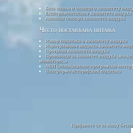
База знања и чланци о квалитету вазд
Експериментисање квалитета ваздуха
Анализа сензора квалитета ваздуха
Често постављана питања
Извор података о квалитету ваздуха
Израчунавање индекса квалитета вазд
Прогноза квалитета ваздуха
Производи за квалитет ваздуха (маске,
монитори...)
АПИ (апликациони програмски интерф
Платформа историјских података
Пријавите се за нашу бесп