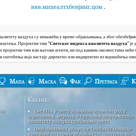
ввв.михеалтхбеијинг.цом
.
квалитету ваздуха су неважећи у време објављивања, а због обезбеђи
авештења. Пројектни тим
"Светског индекса квалитета ваздуха"
је
 пројектни тим или његови агенти, ни под каквим околностима неће б
и оштећења која настају директно или индиректно из коришћења ови
Мапа
Маска
Фак
Претрага
К
Credits
ки
Све ЕПА у свету за њихов одличан рад у
одржавању, мерењу и пружању информација 
квалитету ваздуха грађанима света
Овај производ укључује ГеоЛите2 податке
креиране од стране МакМинд-а, доступне на