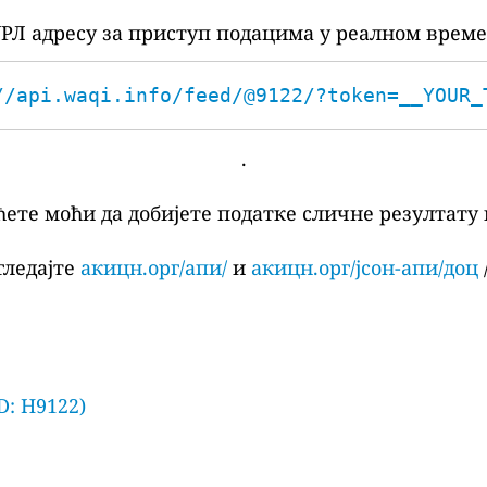
РЛ адресу за приступ подацима у реалном време
//api.waqi.info/feed/@9122/?token=__YOUR_
.
ћете моћи да добијете податке сличне резултату 
гледајте
акицн.орг/апи/
и
акицн.орг/јсон-апи/доц
/
D: H9122)