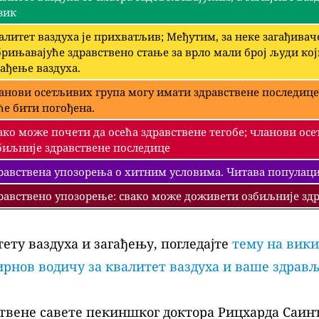
зик
алитет ваздуха је прихватљив; Међутим, за неке загађива
брињавајуће здравствено стање за врло мали број људи ко
гађење ваздуха.
анови осетљивих група могу имати здравствене последице
ће бити погођена.
ако може почети да осећа здравствене тегобе; чланови ос
биљније здравствене последице
равствена упозорења о хитним условима. Читава популациј
равствено упозорење: свако може доживети озбиљније здр
ету ваздуха и загађењу, погледајте
тему на вики
рнов водичу за квалитет ваздуха и ваше здрав
твене савете пекиншког доктора Рицхарда Саинт