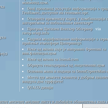
макминд.цом.
уха
Овај производ укључује информације о гра
ГеоНамес, доступне на геонамес.орг.
Отворите временску карту, у комбинацији с
алгоритмом за побољшање квеатхер™
Програм Цитизен Веатхер Обсервер
via
cwop.waqi.info
уха
Садржи модификоване информације о серви
праћење атмосфере Цоперницус
Неке од икона које је направио Фреепик са
ввв.флатицон.цом
ејс)
Неке од икона са icons8.com
Обрнуто геокодирање од лоцатионик.цом
Основна мапа и подаци са ОпенСтреетМап-а
Место где можете уживати у добром квалит
ваздуха док сурфујете!
QUACO дизајн
латну месечну мејлинг листу и добијајте обавештења када 