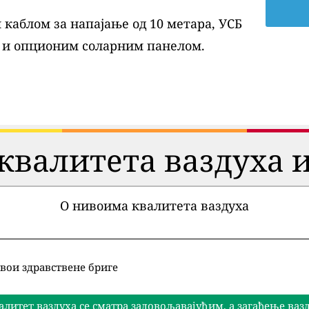
каблом за напајање од 10 метара, УСБ
 и опционим соларним панелом.
квалитета ваздуха и
О нивоима квалитета ваздуха
вои здравствене бриге
алитет ваздуха се сматра задовољавајућим, а загађење ва