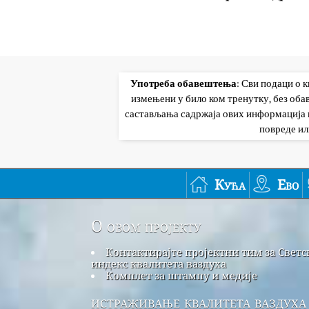
Употреба обавештења
: Сви подаци о 
измењени у било ком тренутку, без об
састављања садржаја ових информација и
повреде ил
Кућа
Ево
О овом пројекту
Контактирајте пројектни тим за Светс
индекс квалитета ваздуха
Комплет за штампу и медије
истраживање квалитета ваздуха