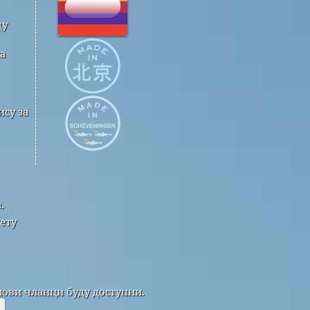
ду
а
су за
.
ету
нови чланци буду доступни.