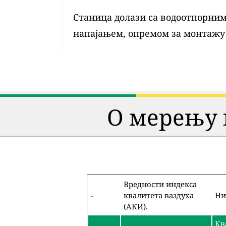
Станица долази са водоотпорним 
напајањем, опремом за монтажу
О мерењу 
Вредности индекса
-
квалитета ваздуха
Ни
(АКИ).
Кв