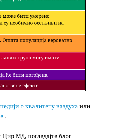
че може бити умерено
ји су необично осетљиви на
. Општа популација вероватно
етљивих група могу имати
а ће бити погођена.
авствене ефекте
педији о квалитету ваздуха
или
ље
.
 Цир МД, погледајте блог