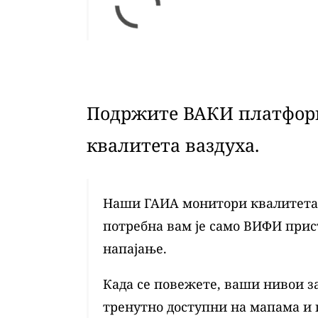
Подржите ВАКИ платформ
квалитета ваздуха.
Наши ГАИА монитори квалитета в
потребна вам је само ВИФИ при
напајање.
Када се повежете, ваши нивои з
тренутно доступни на мапама и 