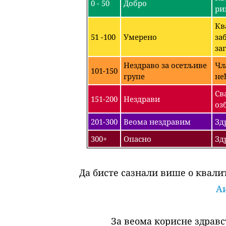
0 - 50
Добро
ри
Кв
51 -100
Умерено
за
за
Нездраво за осетљиве
Чл
101-150
групе
не
Св
151-200
Нездрави
оз
201-300
Веома нездравим
Зд
300+
Опасно
Зд
Да бисте сазнали више о квалит
Аи
За веома корисне здравс