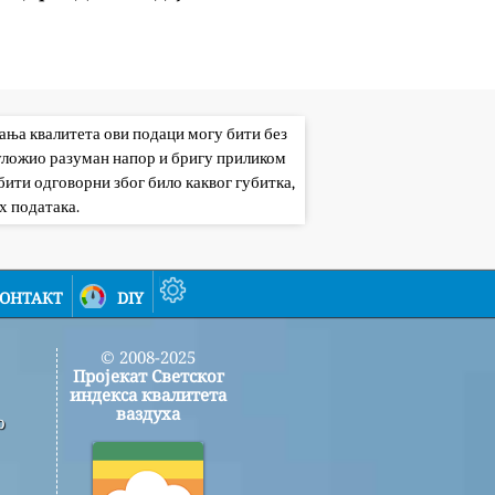
вања квалитета ови подаци могу бити без
 уложио разуман напор и бригу приликом
ити одговорни због било каквог губитка,
х података.
онтакт
diy
© 2008-2025
Пројекат Светског
индекса квалитета
ваздуха
о