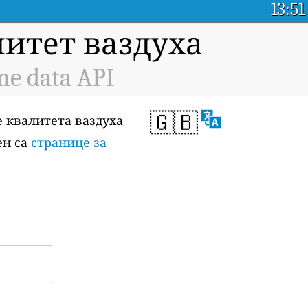
13:51
итет ваздуха
me data API
🇬🇧
е квалитета ваздуха
ен са
странице за