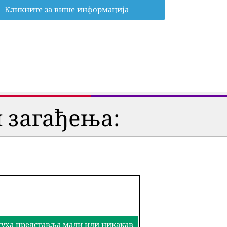
Кликните за више информација
 загађења:
здуха представља мали или никакав