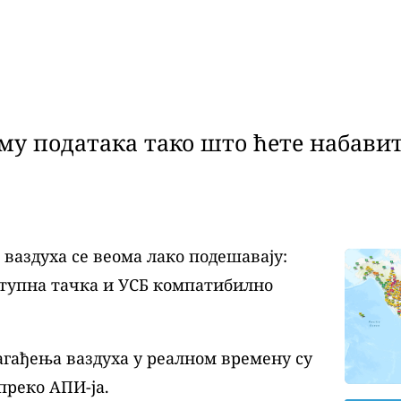
у података тако што ћете набавит
аздуха се веома лако подешавају:
ступна тачка и УСБ компатибилно
агађења ваздуха у реалном времену су
преко АПИ-ја.