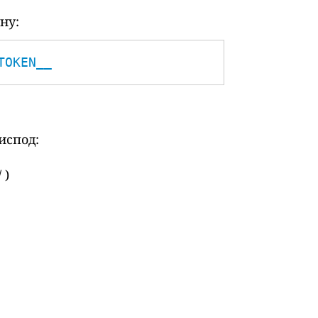
ну:
TOKEN__
испод:
 )