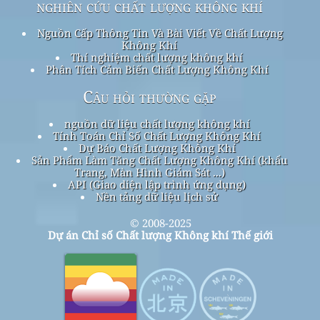
nghiên cứu chất lượng không khí
Nguồn Cấp Thông Tin Và Bài Viết Về Chất Lượng
Không Khí
Thí nghiệm chất lượng không khí
Phân Tích Cảm Biến Chất Lượng Không Khí
Câu hỏi thường gặp
nguồn dữ liệu chất lượng không khí
Tính Toán Chỉ Số Chất Lượng Không Khí
Dự Báo Chất Lượng Không Khí
Sản Phẩm Làm Tăng Chất Lượng Không Khí (khẩu
Trang, Màn Hình Giám Sát ...)
API (Giao diện lập trình ứng dụng)
Nền tảng dữ liệu lịch sử
© 2008-2025
Dự án Chỉ số Chất lượng Không khí Thế giới