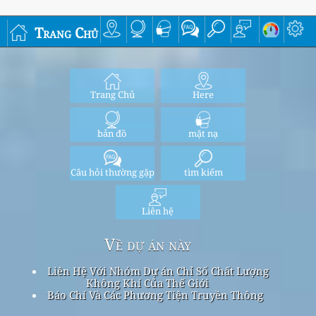
Trang Chủ
Trang Chủ
Here
bản đồ
mặt nạ
Câu hỏi thường gặp
tìm kiếm
Liên hệ
Về dự án này
Liên Hệ Với Nhóm Dự án Chỉ Số Chất Lượng
Không Khí Của Thế Giới
Báo Chí Và Các Phương Tiện Truyền Thông