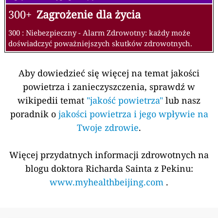
300+
Zagrożenie dla życia
300 : Niebezpieczny - Alarm Zdrowotny: każdy może
doświadczyć poważniejszych skutków zdrowotnych.
Aby dowiedzieć się więcej na temat jakości
powietrza i zanieczyszczenia, sprawdź w
wikipedii temat
"jakość powietrza"
lub nasz
poradnik o
jakości powietrza i jego wpływie na
Twoje zdrowie
.
Więcej przydatnych informacji zdrowotnych na
blogu doktora Richarda Sainta z Pekinu:
www.myhealthbeijing.com
.