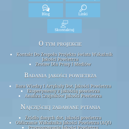
Blog
Linki
Skontaktuj
O tym projekcie
Kontakt Do Zespołu Projektu świata Wskaźnik
Jakości Powietrza
Zestaw Dla Prasy I Mediów
Badania jakości powietrza
Baza Wiedzy I Artykuły Dot. Jakości Powietrza
Eksperymenty z jakością powietrza
Analiza Czujników Jakości Powietrza
Najczęściej zadawane pytania
Źródło danych dot. jakości powietrza
Obliczanie Wskaźnika Jakości Powietrza (AQI)
Prognozowanie Jakości Powietrza