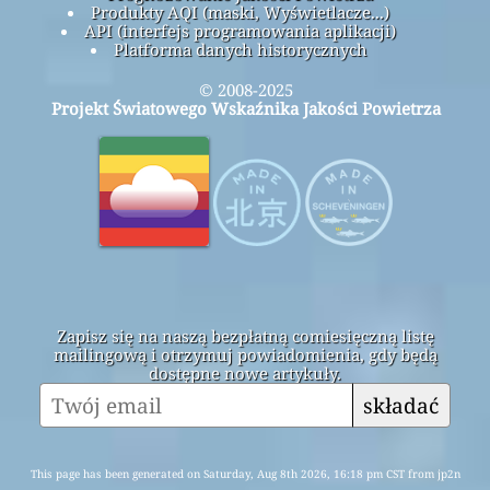
Produkty AQI (maski, Wyświetlacze...)
API (interfejs programowania aplikacji)
Platforma danych historycznych
© 2008-2025
Projekt Światowego Wskaźnika Jakości Powietrza
Zapisz się na naszą bezpłatną comiesięczną listę
mailingową i otrzymuj powiadomienia, gdy będą
dostępne nowe artykuły.
składać
This page has been generated on Saturday, Aug 8th 2026, 16:18 pm CST from jp2n