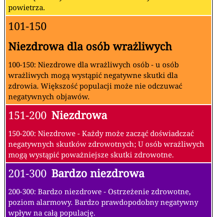
powietrza.
101-150
Niezdrowa dla osób wrażliwych
100-150: Niezdrowe dla wrażliwych osób - u osób
wrażliwych mogą wystąpić negatywne skutki dla
zdrowia. Większość populacji może nie odczuwać
negatywnych objawów.
151-200
Niezdrowa
150-200: Niezdrowe - Każdy może zacząć doświadczać
negatywnych skutków zdrowotnych; U osób wrażliwych
mogą wystąpić poważniejsze skutki zdrowotne.
201-300
Bardzo niezdrowa
200-300: Bardzo niezdrowe - Ostrzeżenie zdrowotne,
poziom alarmowy. Bardzo prawdopodobny negatywny
wpływ na całą populację.