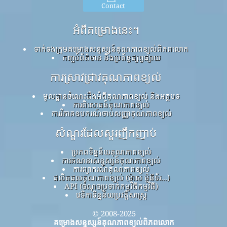
Contact
អំពីគម្រោងនេះ។
ទាក់ទងក្រុមគម្រោងសន្ទស្សន៍គុណភាពខ្យល់ពិភពលោក
កញ្ចប់ព័ត៌មាន និងប្រព័ន្ធផ្សព្វផ្សាយ
ការស្រាវជ្រាវគុណភាពខ្យល់
មូលដ្ឋានចំណេះដឹងអំពីគុណភាពខ្យល់ និងអត្ថបទ
ការពិសោធន៍គុណភាពខ្យល់
ការវិភាគឧបករណ៍ចាប់សញ្ញាគុណភាពខ្យល់
សំណួរដែលសួរញឹកញាប់
ប្រភពទិន្នន័យគុណភាពខ្យល់
ការគណនាសន្ទស្សន៍គុណភាពខ្យល់
ការព្យាករណ៍គុណភាពខ្យល់
ផលិតផលគុណភាពខ្យល់ (ម៉ាស ម៉ូនីទ័រ...)
API (ចំណុចប្រទាក់កម្មវិធីកម្មវិធី)
វេទិកាទិន្នន័យប្រវត្តិសាស្ត្រ
© 2008-2025
គម្រោងសន្ទស្សន៍គុណភាពខ្យល់ពិភពលោក