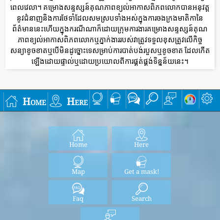
ពេលវេលា។ គម្រោងសន្ទស្សន៍គុណភាពខ្យល់អាកាសពិភពលោកបានអនុវត្ត
នូវជំនាញនិងការថែទាំដែលសមស្របទាំងអស់ក្នុងការចងក្រងមាតិកានៃ
ព័ត៌មាននេះហើយក្នុងករណីណាក៏ដោយក្រុមការងារគម្រោងសន្ទស្សន៍គុណ
ភាពខ្យល់អាកាសពិភពលោកឬភ្នាក់ងាររបស់វាត្រូវទទួលខុសត្រូវលើកិច្ច
សន្យាខូចខាតឬបើមិនដូច្នោះទេសម្រាប់ការបាត់បង់របួសឬខូចខាត ដែលកើត
ឡើងដោយផ្ទាល់ឬដោយប្រយោលពីការផ្គត់ផ្គង់ទិន្នន័យនេះ។
Home
Here
Home
Here
Map
Get a mask!
Faq
Search