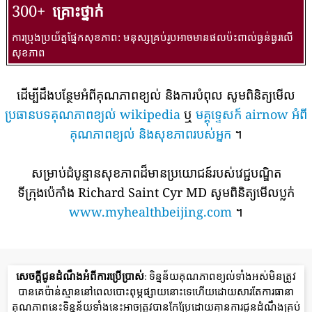
300+
គ្រោះថ្នាក់
ការប្រុងប្រយ័ត្នផ្នែកសុខភាព: មនុស្សគ្រប់រូបអាចមានផលប៉ះពាល់ធ្ងន់ធ្ងរលើ
សុខភាព
ដើម្បីដឹងបន្ថែមអំពីគុណភាពខ្យល់ និងការបំពុល សូមពិនិត្យមើល
ប្រធានបទគុណភាពខ្យល់ wikipedia
ឬ
មគ្គុទ្ទេសក៍ airnow អំពី
គុណភាពខ្យល់ និងសុខភាពរបស់អ្នក
។
សម្រាប់ដំបូន្មានសុខភាពដ៏មានប្រយោជន៍របស់វេជ្ជបណ្ឌិត
ទីក្រុងប៉េកាំង Richard Saint Cyr MD សូមពិនិត្យមើលប្លក់
www.myhealthbeijing.com
។
សេចក្តីជូនដំណឹងអំពីការប្រើប្រាស់
: ទិន្នន័យគុណភាពខ្យល់ទាំងអស់មិនត្រូវ
បានគេប៉ាន់ស្មាននៅពេលបោះពុម្ភផ្សាយនោះទេហើយដោយសារតែការធានា
គុណភាពនេះទិន្នន័យទាំងនេះអាចត្រូវបានកែប្រែដោយគ្មានការជូនដំណឹងគ្រប់