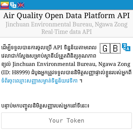
Air Quality Open Data Platform API
Jinchuan Environmental Bureau, Ngawa Zong
Real-Time data API
🇬🇧
ដើម្បីទទួលបានការចូលប្រើ API ទិន្នន័យតាមពេល
វេលាជាក់ស្តែងសម្រាប់ស្ថានីយ៍ត្រួតពិនិត្យគុណភាព
ខ្យល់ Jinchuan Environmental Bureau, Ngawa Zong
(ID: H8999) ដំបូងអ្នកត្រូវទទួលបាននិមិត្តសញ្ញាផ្ទាល់ខ្លួនរបស់អ្នកពី
ទំព័រចុះឈ្មោះសញ្ញាសម្ងាត់ទិន្នន័យវេទិកា
។
បន្ទាប់មកបញ្ចូលនិមិត្តសញ្ញារបស់អ្នកនៅទីនេះ៖