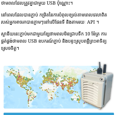
ថាមពលដែលត្រូវគ្នាជាមួយ USB ប៉ុណ្ណោះ។
នៅពេលដែលបានភ្ជាប់ កម្រិតនៃការបំពុលខ្យល់តាមពេលវេលាពិត
របស់អ្នកអាចរកបានភ្លាមៗនៅលើផែនទី និងតាមរយៈ API ។
ស្ថានីយនេះភ្ជាប់មកជាមួយខ្សែថាមពលមិនជ្រាបទឹក 10 ម៉ែត្រ ការ
ផ្គត់ផ្គង់ថាមពល USB ឧបករណ៍ភ្ជាប់ និងបន្ទះស្រូបពន្លឺព្រះអាទិត្យ
ស្រេចចិត្ត។