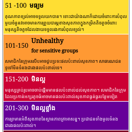
51 -100
មធ្យម
គុណភាពខ្យល់អាចទទួលយកបាន។ ទោះជាយ៉ាងណាក៏ដោយចំពោះការបំពុល
មួយចំនួនវាអាចមានការព្រួយបារម្ភខាងសុខភាពក្នុងកម្រិតតិចតួចចំពោះ
មនុស្សតិចតួចដែលងាយទទួលរងការបំពុលខ្យល់។
Unhealthy
101-150
for sensitive groups
សមាជិកនៃក្រុមរសើបអាចជួបប្រទះផលប៉ះពាល់សុខភាព។ សាធារណជន​
ទូទៅ​មិន​ទំនង​ជា​រង​ផល​ប៉ះពាល់​ទេ។
151-200
មិនល្អ
មនុស្សគ្រប់រូបអាចចាប់ផ្តើមមានផលប៉ះពាល់ដល់សុខភាព។ សមាជិកនៃក្រុម
ដែលប្រកាន់អក្សរតូចធំអាចមានផលប៉ះពាល់សុខភាពធ្ងន់ធ្ងរបន្ថែមទៀត
201-300
មិនល្អខ្លាំង
ការព្រមានអំពីសុខភាពនៃស្ថានភាពគ្រាអាសន្ន។ ប្រជាជនទាំងមូលទំនង
ជារងផលប៉ះពាល់។