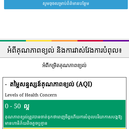
សូមចុចសម្រាប់ព័ត៌មានបន្ថែម
អំពីគុណភាពខ្យល់ និងការវាស់វែងការបំពុល៖
អំពីកម្រិតគុណភាពខ្យល់
-
តម្លៃសន្ទស្សន៍គុណភាពខ្យល់ (AQI)
Levels of Health Concern
0 - 50
ល្អ
គុណភាពខ្យល់ត្រូវបានចាត់ទុកថាពេញចិត្តហើយការបំពុលបរិយាកាសបង្កឱ្យ
មានហានិភ័យតិចតួចឬគ្មាន