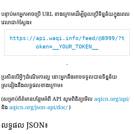
បន្ទាប់មកអ្នកអាចប្រើ URL ខាងក្រោមដើម្បីចូលប្រើទិន្នន័យក្នុងពេល
វេលាជាក់ស្តែង៖
https://api.waqi.info/feed/@8999/?t
oken=__YOUR_TOKEN__
.
ប្រសិនបើអ្វីៗដំណើរការល្អ នោះអ្នកនឹងអាចទទួលបានទិន្នន័យ
ស្រដៀងនឹងលទ្ធផលខាងក្រោម៖
(សម្រាប់ព័ត៌មានបន្ថែមអំពី API សូមពិនិត្យមើល
aqicn.org/api/
និង
aqicn.org/json-api/doc/
)
លទ្ធផល JSON៖