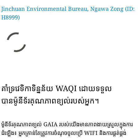
Jinchuan Environmental Bureau, Ngawa Zong (ID:
H8999)
គាំទ្រវេទិកាទិន្នន័យ WAQI ដោយទទួល
បានម៉ូនីទ័រគុណភាពខ្យល់របស់អ្នក។
ម៉ូនីទ័រគុណភាពខ្យល់ GAIA របស់យើងមានភាពងាយស្រួលក្នុងការ
ដំឡើង៖ អ្នកគ្រាន់តែត្រូវការចំណុចចូលប្រើ WIFI និងការផ្គត់ផ្គង់