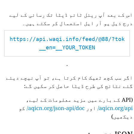
اس کے بعد آپ ریئل ٹائم ڈیٹا تک رسائی کے لیے
درج ذیل یو آر ایل استعمال کر سکتے ہیں۔
https://api.waqi.info/feed/@88/?tok
en=__YOUR_TOKEN__
.
اگر سب کچھ ٹھیک کام کرتا ہے، تو آپ نیچے دیئے
گئے نتائج کی طرح ڈیٹا حاصل کر سکیں گے:
(API کے بارے میں مزید معلومات کے لیے،
aqicn.org/api/
اور
aqicn.org/json-api/doc/
کو
دیکھیں)