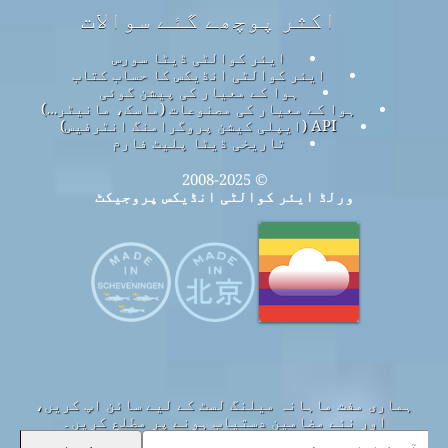
اکثر پوچھے گئے سوالات
ایئر کوالٹی ڈیٹا سورس
ایئر کوالٹی انڈیکس کا حساب کتاب
ہوا کے معیار کی پیشن گوئی
ہوا کے معیار کی مصنوعات (ماسک، مانیٹر…)
API (ایپلی کیشن پروگرامنگ انٹرفیس)
تاریخی ڈیٹا پلیٹ فارم
© 2008-2025
ورلڈ ایئر کوالٹی انڈیکس پروجیکٹ
ہماری مفت ماہانہ میلنگ لسٹ کے لیے سائن اپ کریں،
اور نئے مضامین دستیاب ہونے پر مطلع کریں۔