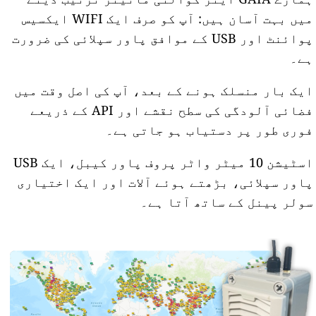
میں بہت آسان ہیں: آپ کو صرف ایک WIFI ایکسیس
پوائنٹ اور USB کے موافق پاور سپلائی کی ضرورت
ہے۔
ایک بار منسلک ہونے کے بعد، آپ کی اصل وقت میں
فضائی آلودگی کی سطح نقشے اور API کے ذریعے
فوری طور پر دستیاب ہو جاتی ہے۔
اسٹیشن 10 میٹر واٹر پروف پاور کیبل، ایک USB
پاور سپلائی، بڑھتے ہوئے آلات اور ایک اختیاری
سولر پینل کے ساتھ آتا ہے۔