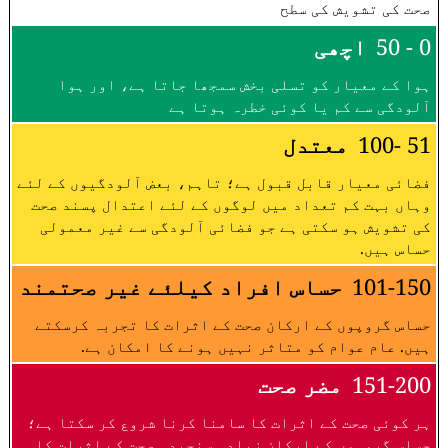
صحت کی تشویش کی سطح
0 - 50
اچھی
ہوا کے معیار کو تسلی بخش سمجھا جاتا ہے، اور ہوا
آلودگی سے کم یا کوئی خطرہ ہوتا ہے
51 -100
معتدل
فضائی معیار قابل قبول ہے؛ تاہم، بعض آلودگیوں کے لئے
وہاں بہت کم تعداد میں لوگوں کے لئے اعتدال پسند صحت
کی تشویش ہو سکتی ہے جو فضائی آلودگی سے غیر معمولی
حساس ہیں.
101-150
حساس افراد کیلئے غیر صحتمند
حساس گروپوں کے ارکان صحت کے اثرات کا تجربہ کرسکتے
ہیں. عام عوام کو متاثر نہیں ہونے کا امکان ہے.
151-200
مضر صحت
ہر کوئی صحت کے اثرات کا سامنا کرنا شروع کر سکتا ہے؛
حساس گروہوں کے ارکان زیادہ سنجیدہ صحت کے اثرات کا