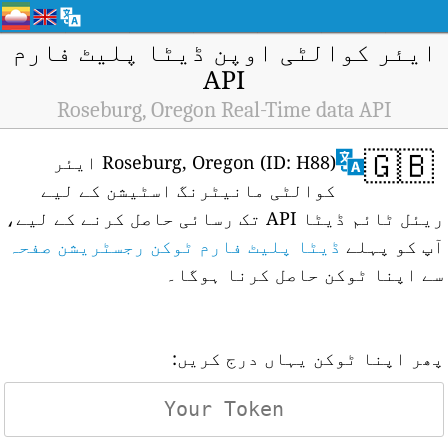
ایئر کوالٹی اوپن ڈیٹا پلیٹ فارم
API
Roseburg, Oregon Real-Time data API
🇬🇧
Roseburg, Oregon (ID: H88) ایئر
کوالٹی مانیٹرنگ اسٹیشن کے لیے
ریئل ٹائم ڈیٹا API تک رسائی حاصل کرنے کے لیے،
آپ کو پہلے
ڈیٹا پلیٹ فارم ٹوکن رجسٹریشن صفحہ
سے اپنا ٹوکن حاصل کرنا ہوگا۔
پھر اپنا ٹوکن یہاں درج کریں: