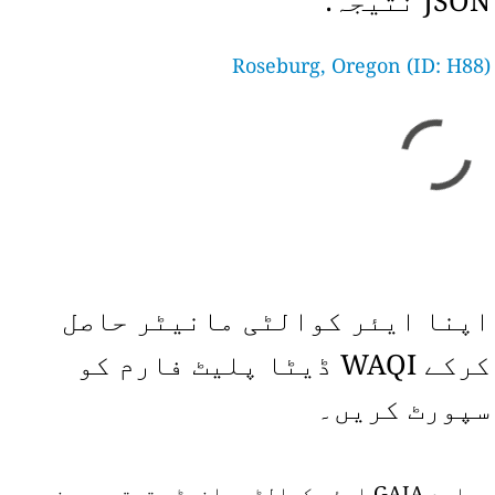
JSON نتیجہ:
Roseburg, Oregon (ID: H88)
اپنا ایئر کوالٹی مانیٹر حاصل
کرکے WAQI ڈیٹا پلیٹ فارم کو
سپورٹ کریں۔
ہمارے GAIA ایئر کوالٹی مانیٹر ترتیب دینے