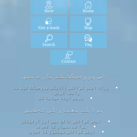
Here
Home
Get a mask!
Map
Search
Faq
Contact
اس پروجیکٹ کے بارے میں
ورلڈ ایئر کوالٹی انڈیکس پروجیکٹ ٹیم سے
رابطہ کریں۔
پریس اینڈ میڈیا کٹ
ہوا کے معیار کی تحقیق
ایئر کوالٹی نالج بیس اور آرٹیکلز
ہوا کے معیار کا تجربہ
ایئر کوالٹی سینسرز کا تجزیہ