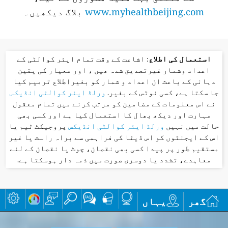
www.myhealthbeijing.com
بلاگ دیکھیں۔
استعمال کی اطلاع
: اشاعت کے وقت تمام ایئر کوالٹی کے
اعداد وشمار غیرتصدیق شدہ ھیں ، اور معیار کی یقین
دہانی کے باعث ان اعداد و شمار کو بغیراطلاع ترمیم کیا
جا سکتا ہے، کسی نوٹس کے بغیر.
ورلڈ ایئر کوالٹی انڈیکس
نے اس معلومات کے مضامین کو مرتب کرنے میں تمام معقول
مہارت اور دیکھ بھال کا استعمال کیا ہے اور کسی بھی
حالت میں نہیں
ورلڈ ایئر کوالٹی انڈیکس
پروجیکٹ ٹیم یا
اس کے ایجنٹوں کو اس ڈیٹا کی فراہمی سے براہ راست یا غیر
مستقیم طور پر پیدا کسی بھی نقصان، چوٹ یا نقصان کے لئے
معاہدے، تشدد یا دوسری صورت میں ذمہ دار ہوسکتا ہے.
گھر
یہاں