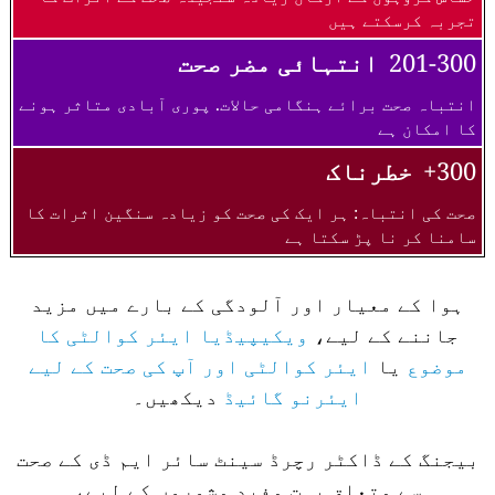
تجربہ کرسکتے ہیں
201-300
انتہائی مضر صحت
انتباہ صحت برائے ہنگامی حالات. پوری آبادی متاثر ہونے
کا امکان ہے
300+
خطرناک
صحت کی انتباہ: ہر ایک کی صحت کو زیادہ سنگین اثرات کا
سامنا کر نا پڑ سکتا ہے
ہوا کے معیار اور آلودگی کے بارے میں مزید
جاننے کے لیے،
ویکیپیڈیا ایئر کوالٹی کا
موضوع
یا
ایئر کوالٹی اور آپ کی صحت کے لیے
ایئرنو گائیڈ
دیکھیں۔
بیجنگ کے ڈاکٹر رچرڈ سینٹ سائر ایم ڈی کے صحت
سے متعلق بہت مفید مشوروں کے لیے،