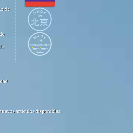
mo de
 de
de
idad
nuevos artículos disponibles.