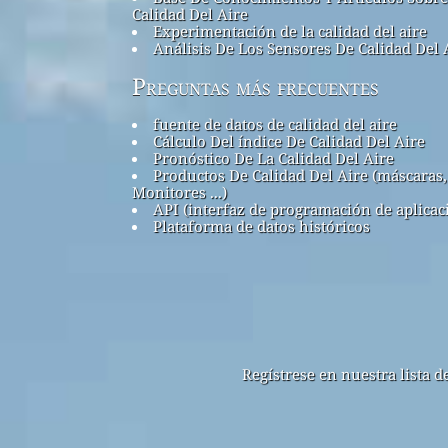
Calidad Del Aire
Experimentación de la calidad del aire
Análisis De Los Sensores De Calidad Del 
Preguntas más frecuentes
fuente de datos de calidad del aire
Cálculo Del índice De Calidad Del Aire
Pronóstico De La Calidad Del Aire
Productos De Calidad Del Aire (máscaras,
Monitores ...)
API (interfaz de programación de aplicac
Plataforma de datos históricos
Regístrese en nuestra lista 