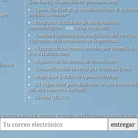
GeoNames, disponible en geonames.org.
Open Weather Map, combinado con el algorit
mejora qweather™
Aire
Programa ciudadano de observadores
meteorológicos
via
cwop.waqi.info
Contiene información modificada del servicio
vigilancia de la atmósfera de Copernicus.
Algunos de los iconos creados por Freepik des
www.flaticon.com
Algunos de los iconos de icons8.com
iones)
Geocodificación inversa por locationiq.com
Mapa base y datos de OpenStreetMap.
¡El lugar ideal para disfrutar de una buena cal
del aire mientras surfeas!
Diseño QUACO
de correo mensual gratuita y reciba notificaciones cuando haya 
entregar