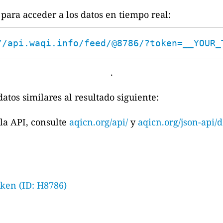
para acceder a los datos en tiempo real:
//api.waqi.info/feed/@8786/?token=__YOUR_
.
atos similares al resultado siguiente:
la API, consulte
aqicn.org/api/
y
aqicn.org/json-api/d
ken (ID: H8786)