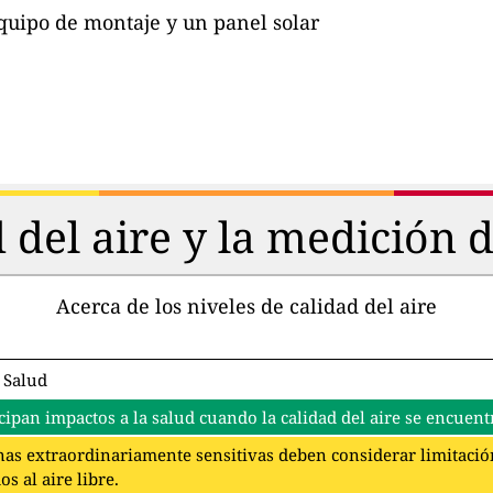
quipo de montaje y un panel solar
d del aire y la medición 
Acerca de los niveles de calidad del aire
 Salud
cipan impactos a la salud cuando la calidad del aire se encuentr
as extraordinariamente sensitivas deben considerar limitación
s al aire libre.