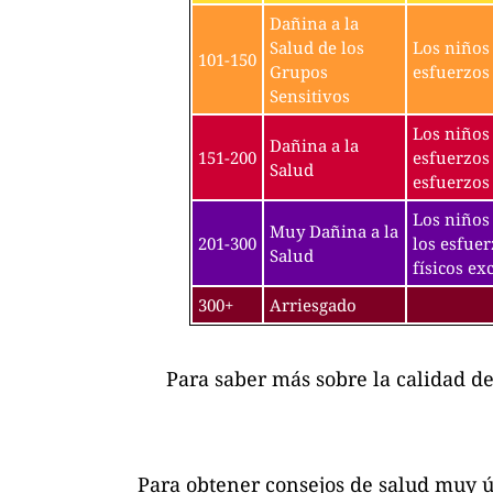
Dañina a la
Salud de los
Los niños 
101-150
Grupos
esfuerzos 
Sensitivos
Los niños 
Dañina a la
151-200
esfuerzos 
Salud
esfuerzos 
Los niños 
Muy Dañina a la
201-300
los esfuer
Salud
físicos exc
300+
Arriesgado
Para saber más sobre la calidad d
Para obtener consejos de salud muy ú