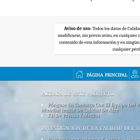
Aviso de uso
: Todos los datos de Calid
modificarse, sin previo aviso, en cualquie
contenido de esta información y en ningún
cualquier pérd
página principal
Acerca de este proyecto
Póngase En Contacto Con El Equipo Del P
Mundial índice De Calidad De Aire
Kit De Prensa Y Medios
investigación de la calidad del a
Base De Conocimientos Y Artículos Sobre