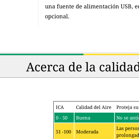
una fuente de alimentación USB, e
opcional.
Acerca de la calida
ICA
Calidad del Aire
Proteja su
0 - 50
Buena
No se anti
Las person
51 -100
Moderada
prolongado