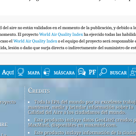
ad del aire no están validados en el momento de la publicación, y debido a l
r momento. El proyecto
World Air Quality Index
ha ejercido todas las habili
 caso el
World Air Quality Index
o el equipo del proyecto será responsable 
ida, lesión o daño que surja directa o indirectamente del suministro de es
Aquí
mapa
máscara
PF
buscar
Credits
royecto
Toda la EPA del mundo por su excelente traba
mantener, medir y brindar información sobre la
Calidad del Aire a los ciudadanos del mundo.
Este producto incluye datos GeoLite2 creados 
ire
MaxMind, disponibles en maxmind.com.
Este producto incluye información de la ciuda
 La