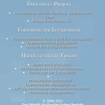
Über dieses Projekt
Kontaktieren Sie Das World Air Quality Index
Team
Presse Und Medien-Kit
Forschung zur Luftqualität
Wissensdatenbank Und Artikel Zur Luftqualität
Experimente zur Luftqualität
Analyse Von Luftgütesensoren
Häufig gestellte Fragen
Daten zur Luftqualität
Berechnung Des Luftqualitätsindexes
Vorhersage Der Luftqualität
Produkte Zur Luftqualität
(Atemmasken, Messgeräte ...)
API (Anwendungsprogrammierschnittstelle)
Historische Datenplattform
© 2008-2025
Das World Air Quality Index-Projekt