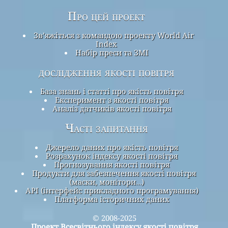
Про цей проект
Зв’яжіться з командою проекту World Air
Index
Набір преси та ЗМІ
дослідження якості повітря
База знань і статті про якість повітря
Експеримент з якості повітря
Аналіз датчиків якості повітря
Часті запитання
Джерело даних про якість повітря
Розрахунок індексу якості повітря
Прогнозування якості повітря
Продукти для забезпечення якості повітря
(маски, монітори…)
API (інтерфейс прикладного програмування)
Платформа історичних даних
© 2008-2025
Проект Всесвітнього індексу якості повітря