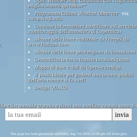
Open Weather Map, combinato con l'algoritmo
miglioramento qweather™
Programma Citizen Weather Observer
via
cwop.waqi.info
Contiene informazioni modificate sul servizio
monitoraggio dell'atmosfera di Copernicus
Alcune delle icone realizzate da Freepik da
www.flaticon.com
,
Alcune delle icone provengono da icons8.com
Geocodifica inversa tramite locationiq.com
Mappa di base e dati da OpenStreetMap.
Il posto ideale per godersi una buona qualità
dell'aria mentre si fa surf!
Design QUACO
ailing list mensile gratuita e ricevi una notifica quando sono dis
invia
This page has been generated on Friday, Aug 7th 2026, 13:36 pm CST from jp2n