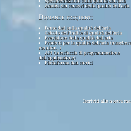
Sperimentazione sulla qualità dell'aria
Analisi dei sensori della qualità dell'aria
Domande frequenti
Fonte dati sulla qualità dell'aria
Calcolo dell'indice di qualità dell'aria
Previsione della qualità dell'aria
Prodotti per la qualità dell'aria (maschere
monitor...)
API (interfaccia di programmazione
dell'applicazione)
Piattaforma dati storici
Iscriviti alla nostra m