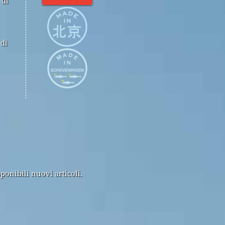
 di
 di
ponibili nuovi articoli.