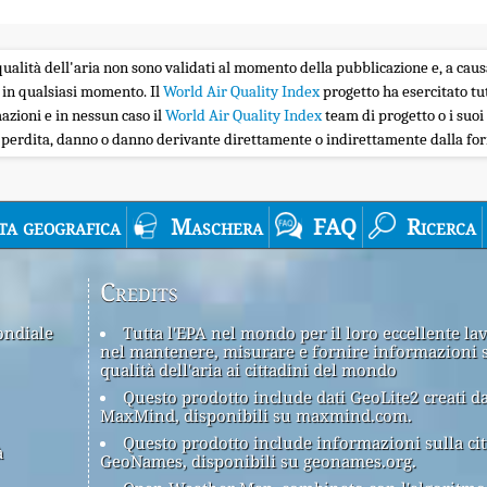
la qualità dell'aria non sono validati al momento della pubblicazione e, a caus
 in qualsiasi momento. Il
World Air Quality Index
progetto ha esercitato tu
zioni e in nessun caso il
World Air Quality Index
team di progetto o i suoi 
i perdita, danno o danno derivante direttamente o indirettamente dalla forn
ta geografica
Maschera
FAQ
Ricerca
Credits
ondiale
Tutta l'EPA nel mondo per il loro eccellente la
nel mantenere, misurare e fornire informazioni 
qualità dell'aria ai cittadini del mondo
Questo prodotto include dati GeoLite2 creati d
MaxMind, disponibili su maxmind.com.
Questo prodotto include informazioni sulla cit
à
GeoNames, disponibili su geonames.org.