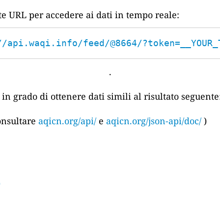
nte URL per accedere ai dati in tempo reale:
//api.waqi.info/feed/@8664/?token=__YOUR_
.
in grado di ottenere dati simili al risultato seguente
consultare
aqicn.org/api/
e
aqicn.org/json-api/doc/
)
)