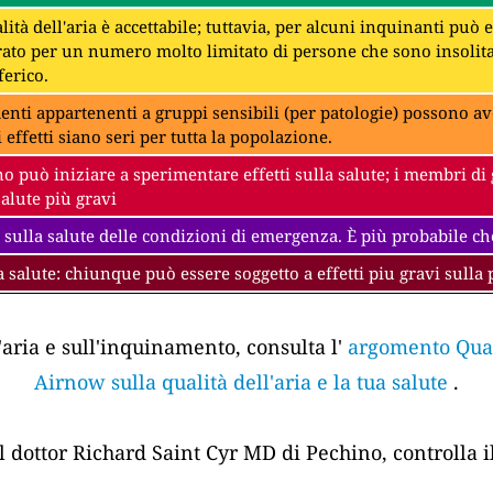
lità dell'aria è accettabile; tuttavia, per alcuni inquinanti può
to per un numero molto limitato di persone che sono insolit
erico.
denti appartenenti a gruppi sensibili (per patologie) possono av
i effetti siano seri per tutta la popolazione.
 può iniziare a sperimentare effetti sulla salute; i membri di 
salute più gravi
 sulla salute delle condizioni di emergenza. È più probabile che
a salute: chiunque può essere soggetto a effetti piu gravi sulla 
'aria e sull'inquinamento, consulta l'
argomento Quali
Airnow sulla qualità dell'aria e la tua salute
.
el dottor Richard Saint Cyr MD di Pechino, controlla i