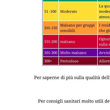
La qua
51 -100
Moderato
modera
atmosf
Malsano per gruppi
I resi
101-150
sensibili
che gl
Ognuno
151-200
malsano
sulla 
201-300
Molto malsano
Avvisi
300+
Pericoloso
Allert
Per saperne di più sulla qualità dell
Per consigli sanitari molto utili d