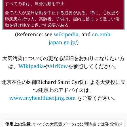
すべての者は、屋外活動を中止
全ての人が屋外活動を中止する必要がある。特に、心疾患や
肺疾患を持つ人、高齢者、子供は、屋内に留まって激しい活
動を避け静かに過ごす必要がある。
(Reference: see
wikipedia
, and
cn.emb-
japan.go.jp/
)
大気汚染についての更なる詳細をお知りになりたい方
は、
Wikipedia
や
AirNow
を参照してください。
北京在住の医師Richard Saint Cyr氏による大変役に立
つ健康上のアドバイスは、
www.myhealthbeijing.com
をご覧ください。
使用上の注意
: すべての大気質データは公開時点では妥当性が