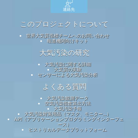
連絡先
このプロジェクトについて
世界大気質指標チームへのお問い合わせ
報道機関向けキット
大気汚染の研究
大気汚染に関する詳細
大気質の実験
センサーによる大気汚染分析
よくある質問
大気汚染観測データ
空気汚染指数算出方法
大気汚染予報
大気汚染対策用品（マスク、モニター...）
API（アプリケーションプログラミングインターフェ
ース）
ヒストリカルデータプラットフォーム