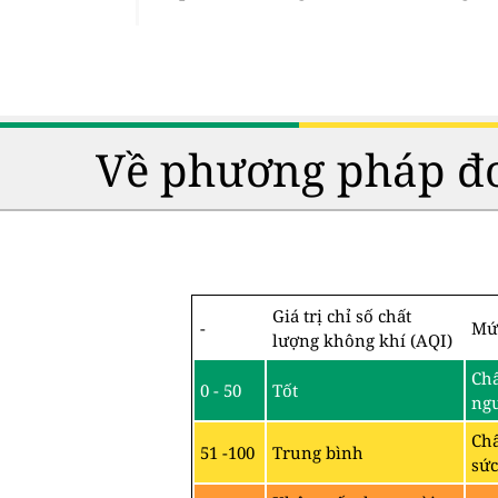
Về phương pháp đo
Giá trị chỉ số chất
-
Mứ
lượng không khí (AQI)
Chấ
0 - 50
Tốt
ng
Chấ
51 -100
Trung bình
sức