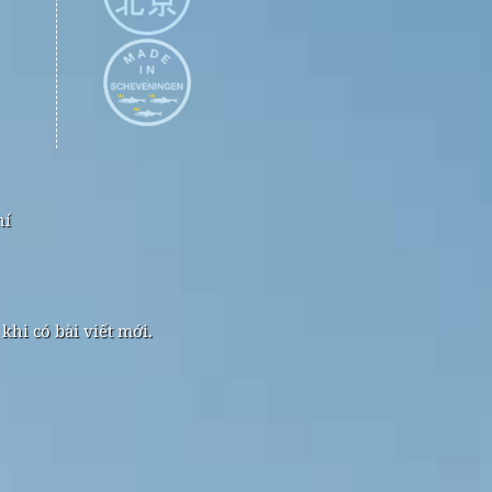
hí
hi có bài viết mới.