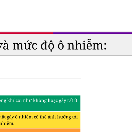
và mức độ ô nhiễm:
ng khí coi như không hoặc gây rất ít
hất gây ô nhiễm có thể ảnh hưởng tới
 nhiễm.