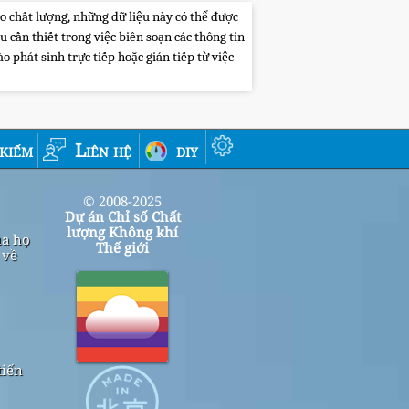
o chất lượng, những dữ liệu này có thể được
cần thiết trong việc biên soạn các thông tin
 phát sinh trực tiếp hoặc gián tiếp từ việc
 kiếm
Liên hệ
diy
© 2008-2025
Dự án Chỉ số Chất
lượng Không khí
ủa họ
Thế giới
 về
tiến