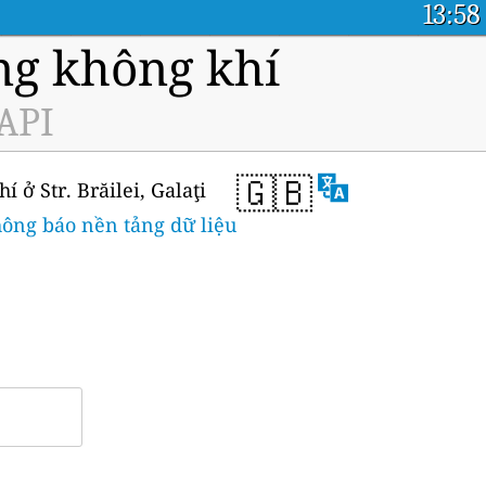
13:58
ng không khí
 API
🇬🇧
 ở Str. Brăilei, Galaţi
hông báo nền tảng dữ liệu