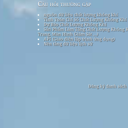
Câu hỏi thường gặp
nguồn dữ liệu chất lượng không khí
Tính Toán Chỉ Số Chất Lượng Không Khí
Dự Báo Chất Lượng Không Khí
Sản Phẩm Làm Tăng Chất Lượng Không K
Trang, Màn Hình Giám Sát ...)
API (Giao diện lập trình ứng dụng)
Nền tảng dữ liệu lịch sử
Đăng ký danh sách 