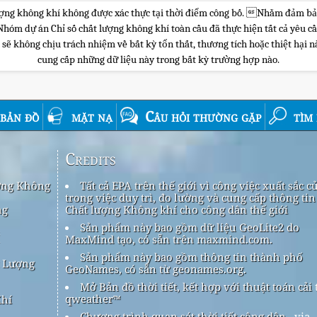
 lượng không khí không được xác thực tại thời điểm công bố. Nhằm đảm bả
m dự án Chỉ số chất lượng không khí toàn cầu đã thực hiện tất cả yêu cầu 
 không chịu trách nhiệm về bất kỳ tổn thất, thương tích hoặc thiệt hại nào
cung cấp những dữ liệu này trong bất kỳ trường hợp nào.
bản đồ
mặt nạ
Câu hỏi thường gặp
tìm
Credits
ợng Không
Tất cả EPA trên thế giới vì công việc xuất sắc c
trong việc duy trì, đo lường và cung cấp thông tin
ng
Chất lượng Không khí cho công dân thế giới
Sản phẩm này bao gồm dữ liệu GeoLite2 do
í
MaxMind tạo, có sẵn trên maxmind.com.
Sản phẩm này bao gồm thông tin thành phố
t Lượng
GeoNames, có sẵn từ geonames.org.
Mở Bản đồ thời tiết, kết hợp với thuật toán cải 
qweather™
Khí
Chương trình quan sát thời tiết công dân
via