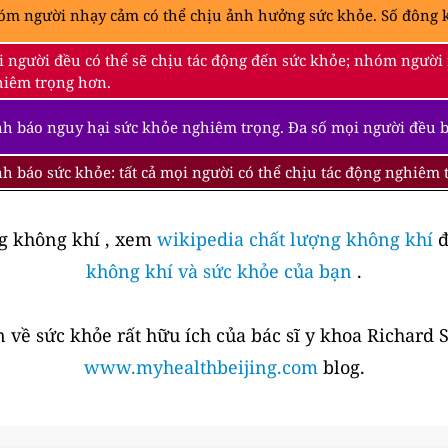
m người nhạy cảm có thể chịu ảnh hưởng sức khỏe. Số đông k
 người đều có thể sẽ chịu tác động đến sức khỏe; nhóm người
iêm trọng hơn.
h báo nguy hại sức khỏe nghiêm trọng. Đa số mọi người đều 
h báo sức khỏe: tất cả mọi người có thể chịu tác động nghiêm
ng không khí , xem
wikipedia chất lượng không khí
đ
không khí và sức khỏe của bạn
.
 về sức khỏe rất hữu ích của bác sĩ y khoa Richard 
www.myhealthbeijing.com
blog.