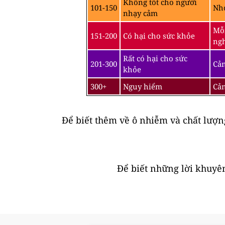
Không tốt cho người
101-150
Nhó
nhạy cảm
Mỗi
151-200
Có hại cho sức khỏe
ngh
Rất có hại cho sức
201-300
Cản
khỏe
300+
Nguy hiểm
Cản
Để biết thêm về ô nhiễm và chất lượ
Để biết những lời khuyên