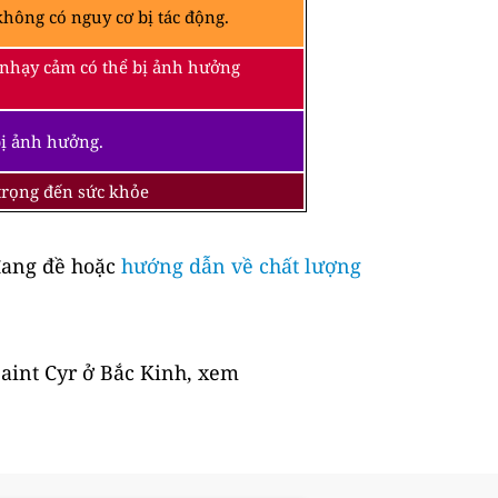
hông có nguy cơ bị tác động.
 nhạy cảm có thể bị ảnh hưởng
bị ảnh hưởng.
 trọng đến sức khỏe
ang đề hoặc
hướng dẫn về chất lượng
Saint Cyr ở Bắc Kinh, xem