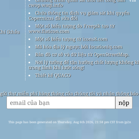
cwop.waqi.info
Chứa thông tin dịch vụ giám sát khí quyển
Copernicus đã sửa đổi
Một số biểu tượng do Freepik tạo từ
www.flaticon.com
hí (khẩu
Một số biểu tượng từ icons8.com
Mã hóa địa lý ngược bởi locationiq.com
Bản đồ cơ sở và dữ liệu từ OpenStreetMap.
Nơi lý tưởng để tận hưởng chất lượng không k
trong lành khi lướt sóng!
Thiết kế QUACO
gửi thư miễn phí hàng tháng của chúng tôi và nhận thông báo k
nộp
This page has been generated on Thursday, Aug 6th 2026, 21:58 pm CST from jp2n