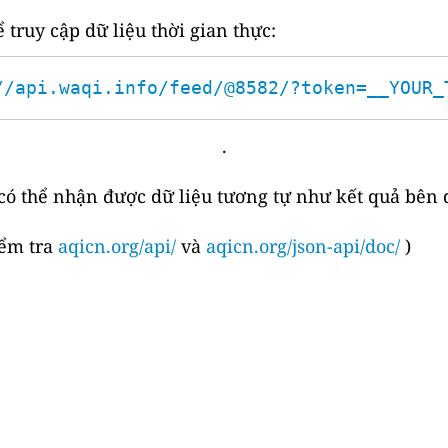
 truy cập dữ liệu thời gian thực:
//api.waqi.info/feed/@8582/?token=__YOUR_
.
 có thể nhận được dữ liệu tương tự như kết quả bên 
iểm tra
aqicn.org/api/
và
aqicn.org/json-api/doc/
)