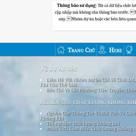
Thông báo sử dụng
: Tất cả dữ liệu chất
cập nhập mà không cần thông báo trước. Nhó
này. Nhóm dự án hoặc các bên liên quan sẽ
Trang Chủ
Here
Về dự án này
Liên Hệ Với Nhóm Dự án Chỉ Số Chất Lư
Khí Của Thế Giới
Báo Chí Và Các Phương Tiện Truyền Thô
nghiên cứu chất lượng không kh
Nguồn Cấp Thông Tin Và Bài Viết Về Chấ
Không Khí
Thí nghiệm chất lượng không khí
Phân Tích Cảm Biến Chất Lượng Không 