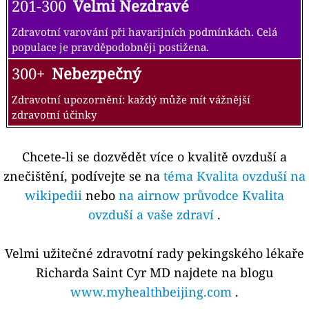
201-300
Velmi Nezdravé
Zdravotní varování při havarijních podmínkách. Celá
populace je pravděpodobněji postižena.
300+
Nebezpečný
Zdravotní upozornění: každý může mít vážnější
zdravotní účinky
Chcete-li se dozvědět více o kvalitě ovzduší a
znečištění, podívejte se na
téma Kvalita ovzduší na
wikipedii
nebo
na airnow průvodce Kvalita
ovzduší a vaše zdraví
.
Velmi užitečné zdravotní rady pekingského lékaře
Richarda Saint Cyr MD najdete na blogu
www.myhealthbeijing.com
.