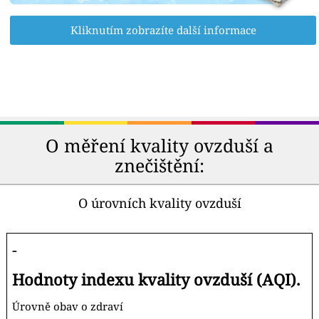
Kliknutím zobrazíte další informace
O měření kvality ovzduší a
znečištění:
O úrovních kvality ovzduší
-
Hodnoty indexu kvality ovzduší (AQI).
Úrovně obav o zdraví