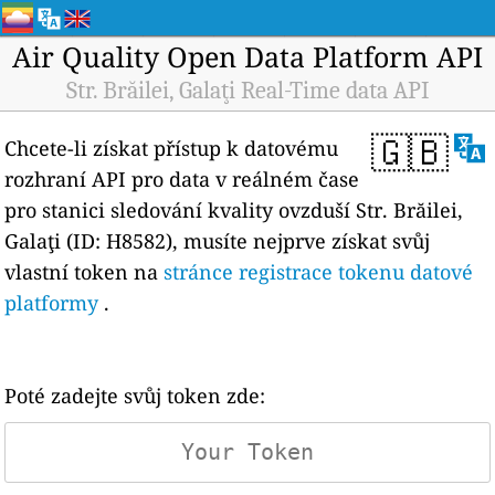
Air Quality Open Data Platform API
Str. Brăilei, Galaţi Real-Time data API
🇬🇧
Chcete-li získat přístup k datovému
rozhraní API pro data v reálném čase
pro stanici sledování kvality ovzduší Str. Brăilei,
Galaţi (ID: H8582), musíte nejprve získat svůj
vlastní token na
stránce registrace tokenu datové
platformy
.
Poté zadejte svůj token zde: