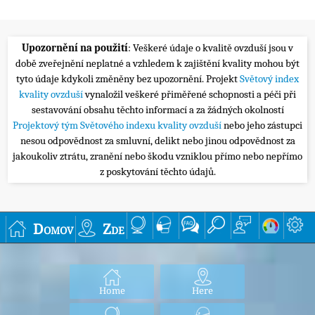
Upozornění na použití
: Veškeré údaje o kvalitě ovzduší jsou v
době zveřejnění neplatné a vzhledem k zajištění kvality mohou být
tyto údaje kdykoli změněny bez upozornění. Projekt
Světový index
kvality ovzduší
vynaložil veškeré přiměřené schopnosti a péči při
sestavování obsahu těchto informací a za žádných okolností
Projektový tým Světového indexu kvality ovzduší
nebo jeho zástupci
nesou odpovědnost za smluvní, delikt nebo jinou odpovědnost za
jakoukoliv ztrátu, zranění nebo škodu vzniklou přímo nebo nepřímo
z poskytování těchto údajů.
Domov
Zde
Home
Here