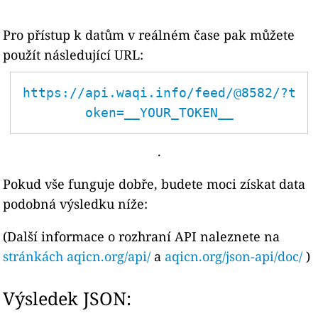
Pro přístup k datům v reálném čase pak můžete
použít následující URL:
https://api.waqi.info/feed/@8582/?t
oken=__YOUR_TOKEN__
.
Pokud vše funguje dobře, budete moci získat data
podobná výsledku níže:
(Další informace o rozhraní API naleznete na
stránkách aqicn.org/api/
a
aqicn.org/json-api/doc/
)
Výsledek JSON: