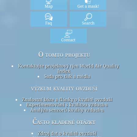
Map
Get a mask!
Faq
Search
Contact
O tomto projektu
Kontaktujte projektový tým World Air Quality
Index
Sada pro tisk a média
výzkum kvality ovzduší
Znalostní báze a články o kvalitě ovzduší
Experimentování s kvalitou vzduchu
Analýza senzorů kvality vzduchu
Často kladené otázky
Zdroj dat o kvalitě ovzduší