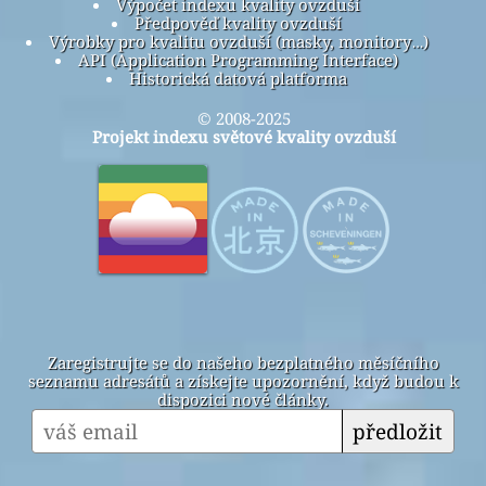
Výpočet indexu kvality ovzduší
Předpověď kvality ovzduší
Výrobky pro kvalitu ovzduší (masky, monitory…)
API (Application Programming Interface)
Historická datová platforma
© 2008-2025
Projekt indexu světové kvality ovzduší
Zaregistrujte se do našeho bezplatného měsíčního
seznamu adresátů a získejte upozornění, když budou k
dispozici nové články.
předložit