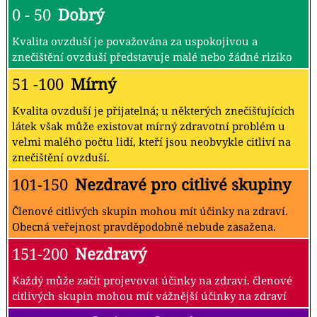
0 - 50
Dobrý
Kvalita ovzduší je považována za uspokojivou a
znečištění ovzduší představuje malé nebo žádné riziko
51 -100
Mírný
Kvalita ovzduší je přijatelná; u některých znečišťujících
látek však může existovat mírný zdravotní problém u
velmi malého počtu lidí, kteří jsou neobvykle citliví na
znečištění ovzduší.
101-150
Nezdravé pro citlivé skupiny
Členové citlivých skupin mohou mít účinky na zdraví.
Obecná veřejnost pravděpodobně nebude zasažena.
151-200
Nezdravý
Každý může začít projevovat účinky na zdraví. členové
citlivých skupin mohou mít vážnější účinky na zdraví