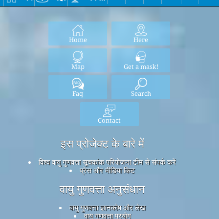
Home
Here
Map
Get a mask!
Faq
Search
Contact
इस प्रोजेक्ट के बारे में
विश्व वायु गुणवत्ता सूचकांक परियोजना टीम से संपर्क करें
प्रेस और मीडिया किट
वायु गुणवत्ता अनुसंधान
वायु गुणवत्ता ज्ञानकोष और लेख
वायु गुणवत्ता प्रयोग